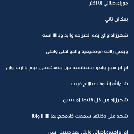
حوراء:حيااتي انا اكثر
بمكاان ثاني
شهرزااد:وااي يمه الصراحه واايد وناااااااسه
ويعني رااحه موطبيعيه والجو احلى واحلى
ام ابراهيم واهو مستانسه حق بنتها:عسى دوم يااارب وان
شاءالله اشوف عيااالج قريب
شهرزااد من كل قلبها:امييييين
شهد على دخلتها سمعت كلامهم:يمااااااااا واناا
ام ابراهيم:ياحياتي وانتي بعد حبيبتي بس