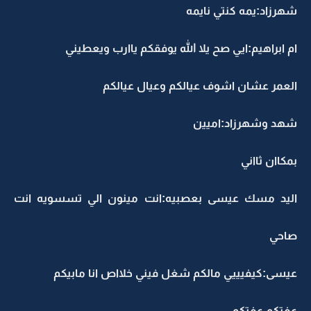
شهرزاد:يمه كنتي نايمه
ام ابراهيم:ايي صح يلا الله يوفقكم ياارب ويعطيني
العمر عشان اشوف عيالكم وعيال عيالكم
شهد وشهرزاد:اميين
بمكاان ثااني
اليد مسك عيسى بعصبيه:انت مينون الي تسسويه انت
صاحي
عيسى:كيفيييي مالكم شغل فيني خلااص انا مابيكم
عفتكم عفتكم