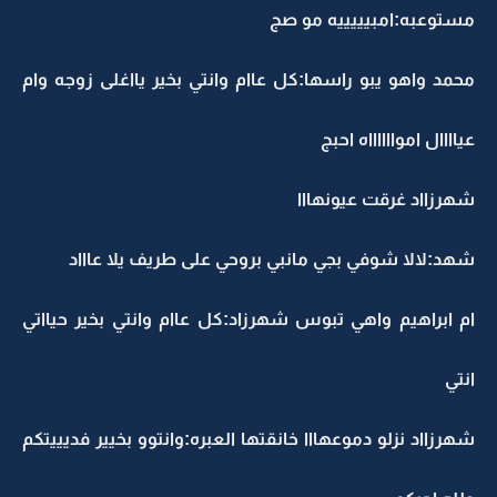
مستوعبه:امبيييييه مو صج
محمد واهو يبو راسها:كل عاام وانتي بخير يااغلى زوجه وام
عياااال اموااااااه احبج
شهرزااد غرقت عيونهااا
شهد:لالا شوفي بجي مانبي بروحي على طريف يلا عاااد
ام ابراهيم واهي تبوس شهرزاد:كل عاام وانتي بخير حيااتي
انتي
شهرزااد نزلو دموعهااا خانقتها العبره:وانتوو بخيير فديييتكم