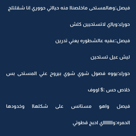
فيصل:وهالمستحى ماخلصناا منه حيااتي حووري انا شقلتلج
حوراء:ويااي لاتستحيين كلش
فيصل:عفيه عالشطوره يعني تدرين
ليش عيل تستحين
حوراء:يووه فصول شوي شوي بيروح عني المستحى بس
خلاص حس :$ اووف
فيصل واهو مستانس على شكلهاا وخدودها
الحمره:وااااااااي احبج قطوتي