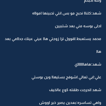
ولله احبكم
شهد:كلناا نحبج مو بس انتي تحبينها اموااه
احلى بوسه مني بعد شتبيين
محمد يستعبط:اقوول ترا زوجتي هاا عيني عينك جداامي بعد
هاا
شهد:هاهاااااااي
علي:ايي تعالي اشوفج بستيهاا وين بوستي
شهد انحرجت طقته كوع عالخيف
واهي تساسره:بعدين يصير خير اووش