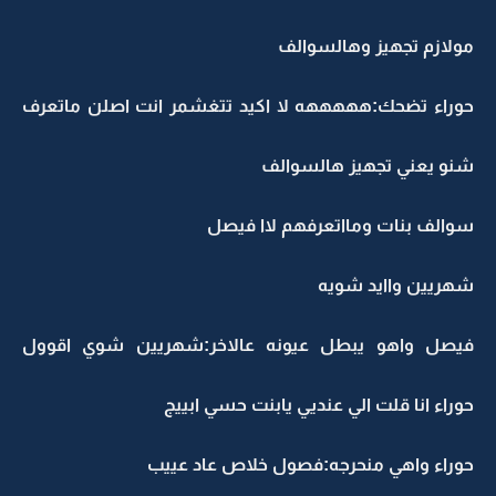
مولازم تجهيز وهالسوالف
حوراء تضحك:هههههه لا اكيد تتغشمر انت اصلن ماتعرف
شنو يعني تجهيز هالسوالف
سوالف بنات ومااتعرفهم لاا فيصل
شهريين واايد شويه
فيصل واهو يبطل عيونه عالاخر:شهريين شوي اقوول
حوراء انا قلت الي عنديي يابنت حسي ابييج
حوراء واهي منحرجه:فصول خلاص عاد عييب