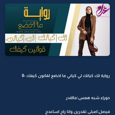
رواية لك كيانك لي كياني ما اخضع لقانون كيفك -8
حوراء شبه همس:مااقدر
فيصل:امبلى تقدرين وانا راح اساعدج