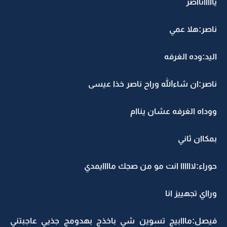
يااااانااصر
ناصر:هلا عمي
اليد:وده الغرفه
ناصر:ان شاءالله وراح ناصر خذا عيسى
ووداه الغرفه عشان يناام
بمكاان ثاني
حوراء:لاااااا انت مو من صجك ماااايمدي
ورااي تجهييز انا
فيصل:مااابيج تسوين شي باخذج بهدومج جذيي عاجبتني