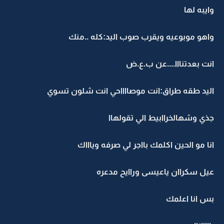
وايبه لها
واهو موبوعيه ويقرب صوب اليد:كله ..منك
انت بعدتنااا....عن ب.ع.ض
اليد طقه طراق:انت موصااااحي انت شلون تسوي
جذي وشهالخراابيط الي تقولهاا
انا مو الحين اكلمك بااجر لي صرفه وياااك
عيل سكراان ياعيسى وراايح مدعره
بس انا اعلمك