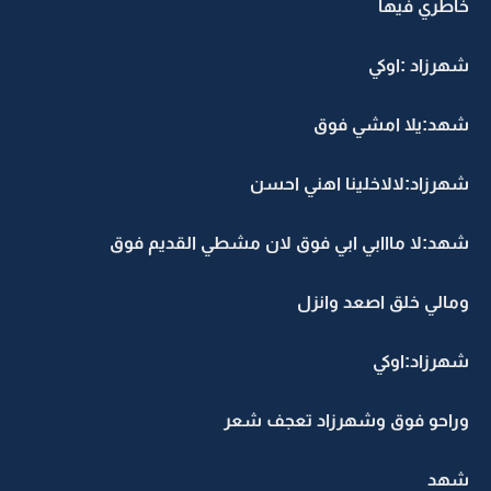
خاطري فيها
شهرزاد :اوكي
شهد:يلا امشي فوق
شهرزاد:لالاخلينا اهني احسن
شهد:لا مااابي ابي فوق لان مشطي القديم فوق
ومالي خلق اصعد وانزل
شهرزاد:اوكي
وراحو فوق وشهرزاد تعجف شعر
شهد