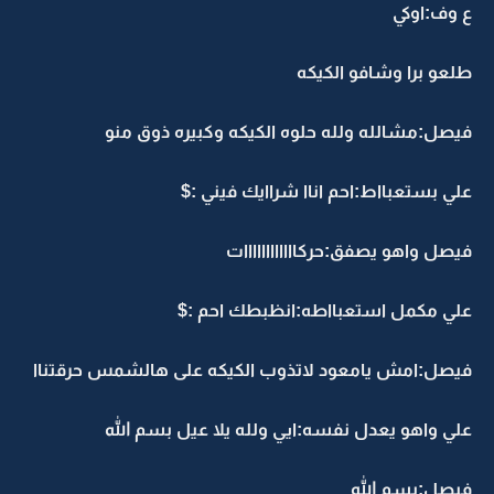
ع وف:اوكي
طلعو برا وشافو الكيكه
فيصل:مشالله ولله حلوه الكيكه وكبيره ذوق منو
علي بستعبااط:احم اناا شراايك فيني :$
فيصل واهو يصفق:حركاااااااااااات
علي مكمل استعبااطه:انظبطك احم :$
فيصل:امش يامعود لاتذوب الكيكه على هالشمس حرقتناا
علي واهو يعدل نفسه:ايي ولله يلا عيل بسم الله
فيصل:بسم الله