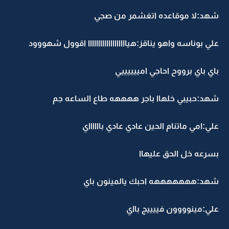
شهد:لا موقاعده اتغشمر من صجي
علي بوناسه واهو يناقز:هيااااااااااااااااااا اقوول شهووود
باي باي برووح احاجي امييييييي
شهد:حبيبي خلهاا باجر ههههه طاع الساعه جم
علي:امي ماتنام الحين عادي عادي بااااااي
بسرعه خل الحق عليهاا
شهد:هههههههه احبك يالمينون باي
علي:مينوووون فييييج بااي