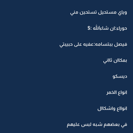
وياي مستحيل تستحين مني
حوراء:ان شاءالله :$
فيصل ببتسامه:عفيه على حبيبتي
بمكاان ثااني
ديسكو
انواع الخمر
انوااع واشكاال
في بعضهم شبه لبس عليهم