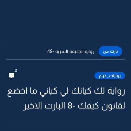
بارت من
رواية الحديقه السريه -49
0
روايات_غرام
رواية لك كيانك لي كياني ما اخضع
لقانون كيفك -8 البارت الاخير