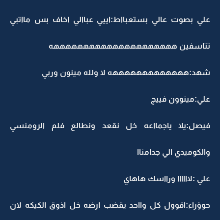
علي بصوت عالي بستعبااط:اييي عباالي اخاف بس مااتبي
تتاسفين هههههههههههههههههههههه
شهد:هههههههههههههه لا ولله مينون وربي
علي:مينوون فييج
فيصل:يلا ياجمااعه خل نقعد ونطالع فلم الرومنسي
والكوميدي الي جدامناا
علي :لاااااا ورااسك هاهاي
حوؤراء:اقوول كل وااحد يقضب ارضه خل اذوق الكيكه لان