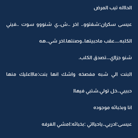
الحااله تيب المرض
عيسى سكران:شفتوو.. اخر ..ش..ي شنووو سوت ..فيني
الكلبه....عقب ماحبيتها..وصنتها.اخر شي..هه
شنو جزااي...تصدق الكلب.
البنت الي شبه مفصخه واشك انها بنت:ماااعليك منها
حبيبي..خل تولي.شتبي فيهاا
انا وبخباثه موجوده
عيسى:ادريي..ياحيااتي :بخباثه:امشي الغرفه