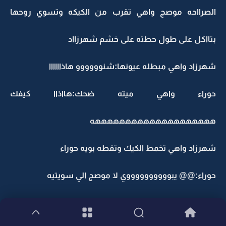
الصرااحه موصج واهي تقرب من الكيكه وتسوي روحها
بتااكل على طول حطته على خشم شهرزااد
شهرزاد واهي مبطله عيونها:شنوووووو هاذاااااا
حوراء واهي ميته ضحك:هااذاا كيفك
ههههههههههههههههههههه
شهرزاد واهي تخمط الكيك وتقطه بويه حوراء
حوراء:@
@ يبووووووووووي لا موصج الي سويتيه
فيصل واهو ميت ضحك على طول خذا الكاميرا ويصورهم