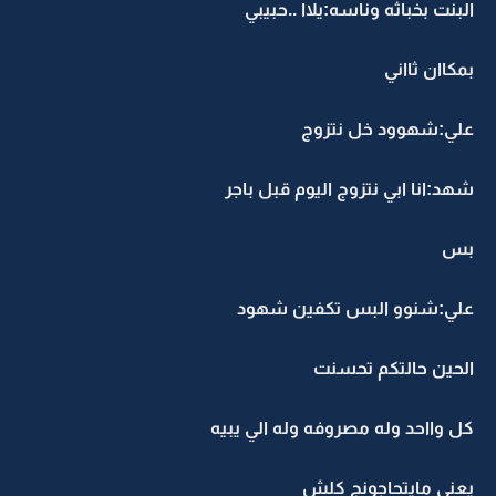
البنت بخباثه وناسه:يلاا ..حبيبي
بمكاان ثااني
علي:شهوود خل نتزوج
شهد:انا ابي نتزوج اليوم قبل باجر
بس
علي:شنوو البس تكفين شهود
الحين حالتكم تحسنت
كل وااحد وله مصروفه وله الي يبيه
يعني مايتحاجونج كلش