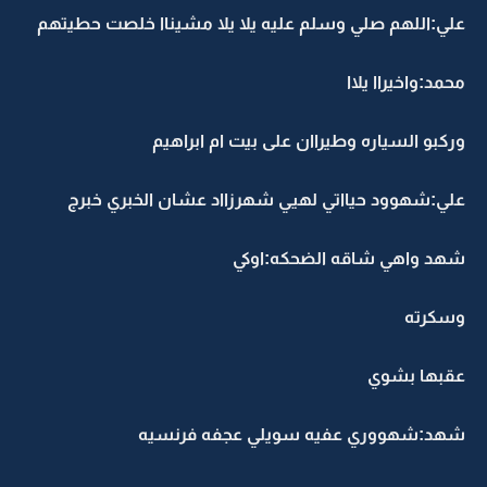
علي:اللهم صلي وسلم عليه يلا يلا مشيناا خلصت حطيتهم
محمد:واخيراا يلاا
وركبو السياره وطيراان على بيت ام ابراهيم
علي:شهوود حيااتي لهيي شهرزااد عشان الخبري خبرج
شهد واهي شاقه الضحكه:اوكي
وسكرته
عقبها بشوي
شهد:شهووري عفيه سويلي عجفه فرنسيه