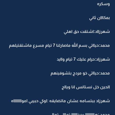
وسكره
بمكااان ثاني
شهرزااد:اشتقت حق اهلي
محمد:حيااتي بسم الله ماصارلنا 7 تيام مسرع ماشتقتيلهم
شهرزاد:حرام عليك 7 تيام واايد
محمد:حيااتي خو مردج بتشوفينهم
الحين خل نستانس انا ويااج
شهرزاد ببتسامه عشان ماتضايقه :اوكي حبيبي اموااااااااه
محمد :هااااااااا بديناااااا تعاالي تعالي