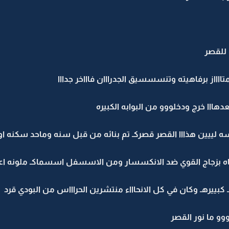
 للقصر
ااااز برفاهيته وتنسسسيق الجدرااان فاااخر جدااا
هااا خرج ودخلووو من البوابه الكبيره
لييين هذااا القصر قصركـ تم بنائه من قبل سنه وماحد سكنه او
اه بزجاج القوي ضد الانكسسار ومن الاسسفل اسسماكـ ملونه ا
بييرهـ وكان في كل الانحاااء منتشرين الحراااس من البودي قرد
وو ما نور القصر