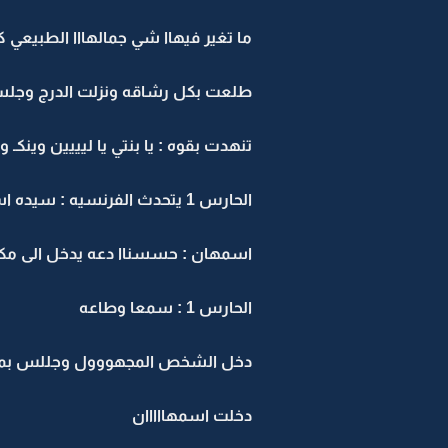
ما تغير فيهاا شي جمالهااا الطبيعي كا
طلعت بكل رشاقه ونزلت الدرج وجلست ب
تنهدت بقوه : يا بنتي يا ليييين وينكـ
الحارس 1 يتحدث الفرنسيه : سيده اسمهان هناكـ شخص عند الباب يقول انه يعرفكـ
اسمهان : حسسناا دعه يدخل الى مك
الحارس 1 : سمعا وطاعه
دخل الشخص المجهووول وجللس بمج
دخلت اسمهااااان