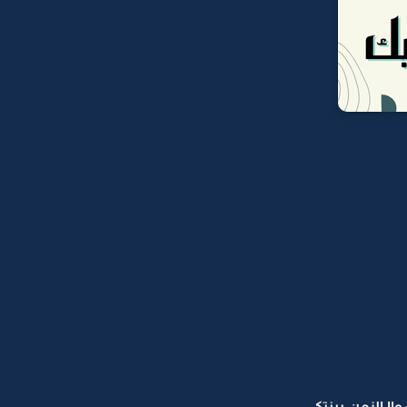
اا الزمن ببنتكـ