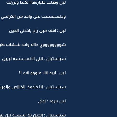
لين وصلت طيارتهااا لكندا ونززلت
وجلسسست على واحد من الكراسي
لين : افف مين راح ياخذني الحين
شووووووووي جاااء واحد ششاب طوو
سباستيان : انتي الانسسسه لييين
لين : اييه انااا منووو انت !؟
سباستيان : انا خادمكـ الخاااص والمر
لين ببرود : اوكي
سباستيان : الحين يلا انسسه لين نت