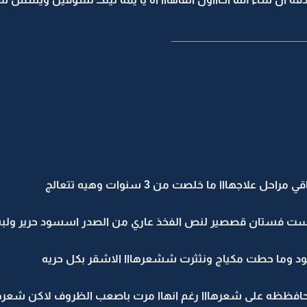
______________________
لاجهااا ما خلصت من 3 سنوات وهيه تتعالج
ت فستان قصصير لنص الفخذ عاري من الصدر اسسود حرير ولبس
ما حطت مكياج ونثثرت ششعرهااا الاشقر بكل حريه
 محافظظه على شعرهااا رغم انهاا مرت باصعب الظروف لاكن شعرهاا