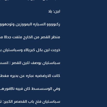
لين: يلا
ركبوووو السياره اليمووزين وتوجهوو
منظر القصر من الخارج ملفت جدااا ممت
خرجت لين بكل كبرياااء وسباستيان بعد
سباستيان يوصف للين القصر : انسسه 
كانت الارضضيه عباره عن بحيره مغط
وفي الوسسسط كان فييه نااافورهـــ ك
سباستيان فتح باب القصصر الكبير: تو