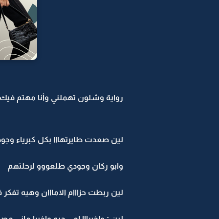
رواية وشلون تهملني وأنا مهتم فيك -
لين صعدت طايرتهااا بكل كبرياء وجود
وابو ركان وجودي طلعووو لرحلتهم
لين ربطت حزااام الامااان وهيه تفكر ف
لين : واخيرااا امي حيه واخيرا ماني م