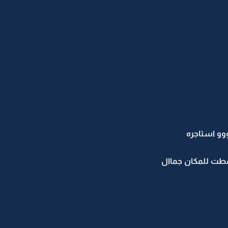
وو استاجره
عطت للمكان جماال