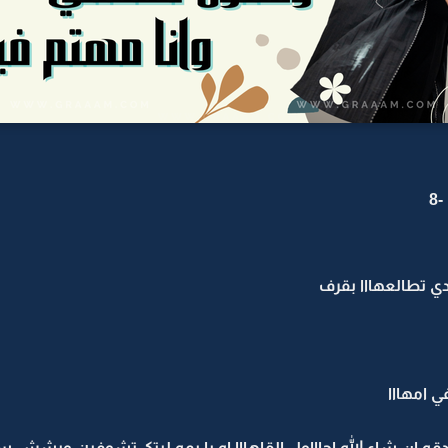
8
ي تطالعهااا بقرف
ي امهااا
صدقه ان شاء الله احاااول القاهااا اه يا يمه ليتكـ تشوفين ويشش سو