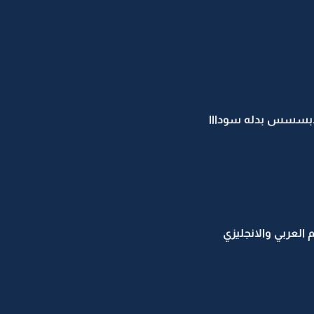
ابسسس بدله سودااا
العربي والانجليزي