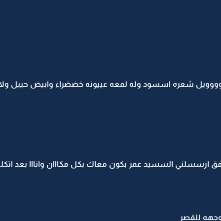
وويل شعره اسسود وله لمعه عييونه خضضراء وابيض حييل ول
افق ارسسلني السسيد عمر بكون معاك بكل مكااان وانااا بعد اتكلم 
وجهه للقصر