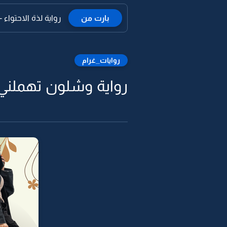
بارت من
رواية لذة الاحتواء -6
روايات_غرام
رواية وشلون تهملني و