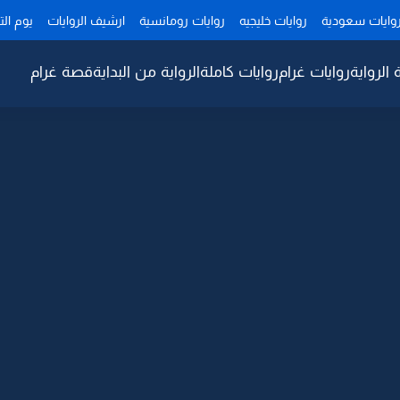
وايات سعودية
روايات خليجيه
روايات رومانسية
ارشيف الروايات
يوم ال
 الرواية
روايات غرام
روايات كاملة
الرواية من البداية
قصة غرام