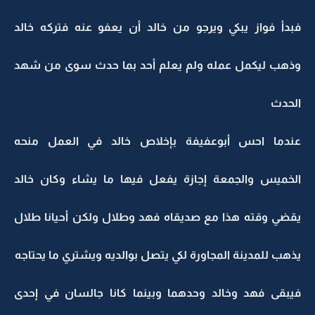
فبدأ فواز يبكي ويرجو من خالد أن يعفو عنه فتركه خالد
وذهب ليكمل عمله ولم يعلم أحد بما حدث سوى من شهد
الحدث
عندما احس أبوعفيفة بإخلاص خالد في العمل منحه
الخميس والجمعة إجازة يفعل فيها ما يشاء وكان خالد
يقضي وقته هذا مع صديقاه فهد وطلال ولكن أحيانا طلال
يذهب للمدينة المجاورة لكي يتصل بوالديه ويشتري ما يحتاجه
فيبقى فهد وخالد وحدهما وبينما كانا جالسان في إحدى