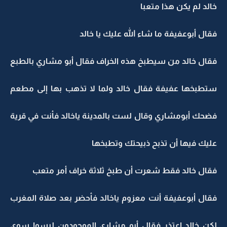
خالد لم يكن هذا متعبا
فقال أبوعفيفة ما شاء الله عليك يا خالد
فقال خالد من سيطبخ هذه الخراف فقال أبو مشاري بالطبع
ستطبخها عفيفة فقال خالد ولما لا تذهب بها إلى مطعم
فضحك أبومشاري وقال لست بالمدينة ياخالد فأنت في قرية
عليك فيها أن تذبح ذبيحتك وتطبخها
فقال خالد فقط شعرت أن طبخ ثلاثة خراف أمر متعب
فقال أبوعفيفة أنت معزوم ياخالد فأحضر بعد صلاة المغرب
لكن خالد اعتذر فقال أبو مشاري الموجودون ليسوا سوى