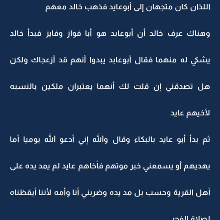
اللذان كان متجهان إلى أبوعايد فذهب خالد معهم
وهناك عرف خالد أن أبوعابد هو أبا فواز وفايز فبدأ خالد
يشكي له منهما فقال أبوعابد يبدوا أنهم قد أزعجاك ولكن
هل تصدقني إن قلت لك أنهما يعتبران ملكين بالنسبه
لأخيهم عايد
ثم بدأ أبو عايد بالبكاء وقال والله إني أدعو الله يوميا أما
يهديهم أو يسمعني خبر موتهم فأخاهم عايد لم يمد يده على
أهل القرية وحسب بل مد يده وضربني أنا وأمه لأننا أيقظناه
لصلاة الفجر