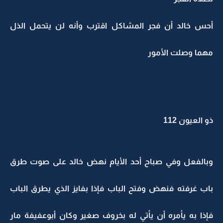
أحس خالد أن فجر المشاكل اقترب وأنه لن يتحمل الذل
مهما وصلت الأمور
ذو العيون 112
وبالفعل وفي صباح أحد الأيام نهض خالد على صوت طرق
باب غرفته فنهض وفتح الباب فإذا بفايز الذي يطرق الباب
فإذا به يأمره أن يأتي له بخروف صغير وكان أبوعفيفة مار