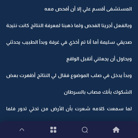
المستشفى أقسم علي إلا أن أفحص معه
وبالفعل أجرينا الفحص ولما ذهبنا لمعرفة النتائج كانت نتيجة
صديقي سليمة أما أنا تم أخذي في غرفة وبدأ الطبيب يحدثني
ويحاول أن يجعلني أتقبل الواقع
وبدأ يدخل في صلب الموضوع فقال لي النتائج أظهرت بعض
الشكوك بأنك مصاب بالسرطان
لما سمعت كلامه شعرت بأن الأرض من تحتي تدور فلما
أحس الطبيب أني صدمت قال ليس ذلك شرط أن يكون