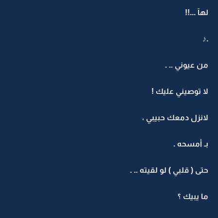
لهآ ...!!
.♪
من عيوني .. .
لا توصيني عليك !
لانزل دمعك حبيبي ،
بـ أمسحه .
حتى ( قلبي ) لو لقيته .. .
ما يبيك ؟