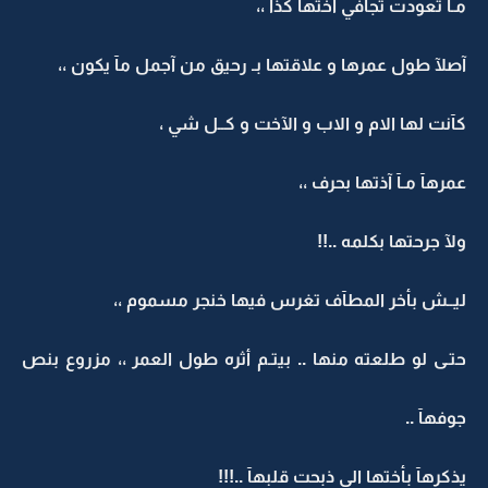
مـآ تعودت تجآفي اختها كذآ ،،
آصلآ طول عمرها و علاقتها بـ رحيق من آجمل مآ يكون ،،
كآنت لها الام و الاب و الآخت و كــل شي ،
عمرهآ مـآ آذتها بحرف ،،
ولآ جرحتها بكلمه ..!!
ليــش بأخر المطآف تغرس فيها خنجر مسموم ،،
حتـى لو طلعته منها .. بيتـم أثره طول العمر ،، مزروع بنص
جوفهآ ..
يذكرهآ بأختها الي ذبحت قلبهآ ..!!!