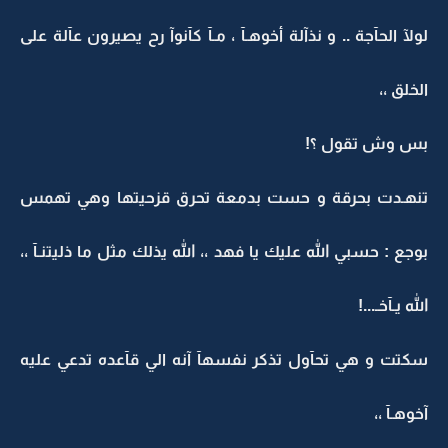
لولآ الحآجة .. و نذآلة أخوهـآ ، مـآ كآنوآ رح يصيرون عآلة على
الخلق ،،
بس وش تقول ؟!
تنهـدت بحرقة و حست بدمعة تحرق قزحيتها وهي تهمس
بوجع : حسبي الله عليك يا فهد ،، الله يذلك مثل ما ذليتنـآ ،،
الله يـآخـ...!
سكتت و هي تحآول تذكر نفسهآ آنه الي قآعده تدعي عليه
آخوهـآ ،،