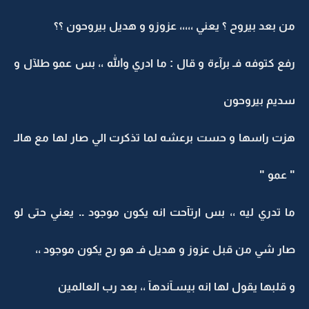
من بعد بيروح ؟ يعني ،،،،، عزوزو و هديل بيروحون ؟؟
رفع كتوفه فـ برآءة و قال : ما ادري والله ،، بس عمو طلآل و
سديم بيروحون
هزت راسها و حست برعشه لما تذكرت الي صار لها مع هالـ
" عمو "
ما تدري ليه ،، بس ارتآحت انه يكون موجود .. يعني حتى لو
صار شي من قبل عزوز و هديل فـ هو رح يكون موجود ،،
و قلبها يقول لها انه بيسـآندهآ ،، بعد رب العالمين