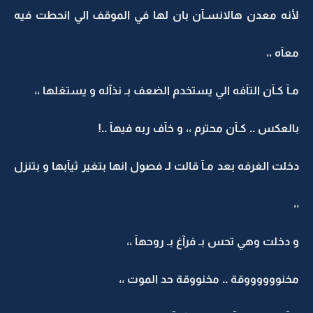
لأنه معدن هالانسـآن بان لها في الموقف الي انحطت فيه
معآه ،،
مـآ كـآن التآفه الي يستخدم الضعف بـ نذآله و يستغلها ،،
بالعكس .. كـآن محترم ،، و خآف ربه فيهآ ..!
دخلت الغرفه بعد مـآ قالت لـ فصول انها بتغير ثيآبها و بتنزل
،،
و دخلت وهي تحس بـ فرآغ بـ روحهآ ،،
مخنووووووقة .. مخنووقة حد الموت ،،