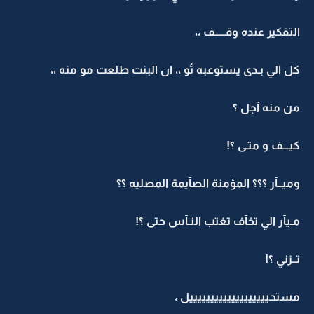
التفكير عنده وقـــــف ،،
كل الي بـدى يستوعبه تُو ،، ان البنت طلعت مو منه ،،
من منه آجل ؟
كيـــف و متـى ؟!
وميــآر ؟؟؟ المؤمنة الصآيمة المصليه ؟؟
مـيآر الي تخآف تغتب النـآس حتى ؟!
تــزني ؟!
مستحيييييييييييييييييييل ،