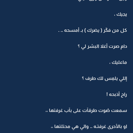
يجيك ،
كل من فكّر ( يضرك ) بـ أمسحه .. .
دام صرت أغلا البشر لي ؟
ماعليك ،
إللي يلمِس لك طرف ؟
راح أذبحه !
سمعت صُوت طرقآت على بآب غرفتها ،،
او بالأحرى غرفتـه .. والي هي محتلتها ،،