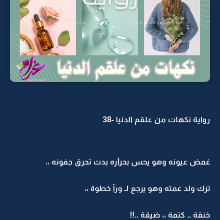
رواية نكهات من علقم الدنيا -38
غمض عيونه وهو يحس بحرآره بدت تحرق جفونه ،،
ترك ولد عمته وهو يرجع لـ ورآ خطوة ،،
خنقة .. كتمة ،، ضيقة ..!!