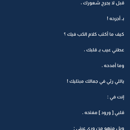
قبل لا يجرح شعورك ،
بـ أجرحه !
كيف ما أكتب كلام الحُب فيك ؟
عطني عيب بـ قلبك ،
وما أمدحه .
ياللي ربّي في جمالك مبتليك !
إنت في :
قلبي [ ورود ] مفتحه .
ويل منهو من ورى عيني :