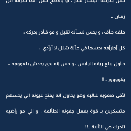
حس بـذرآعه اليسـآر تخدر ، آو بالاصح حس انها خدرآنه من
زمـآن ،،
حلقه جـآف ، و يحس لسـآنه ثقيل و مو قـآدر يحركه ،،
كل آطرآفه يحسها في حـآلة شلل لآ آرآدي ،،
حـآول يبلع ريقه اليـآبس ، و حس انه بدى يخدش بلعوومه ،،
يعُوووور ..!!
لآقى صعوبه غـآلبه وهو يحآول انه يفتح عيونه الي يحسهم
متسكرين بـ قوة بفعل جفونه الظآلمة ، و الي مو رآضيه
تتحرك هي الثآنية ..!!