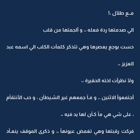
مــع طلآل ،!
الي صدمتها ردة فعله ،، و آلجمتها من قلب
حست بوجع يعصرها وهي تتذكر كلمآت الكلب الي اسمه عبد
العزيز ،،
ولآ نظرآت اخته الحقيرة ،،
آجتمعوآ الاثنين .. و مـآ جمعهم غير الشيطآن ، و حب الأنتقآم
، على شي هي مآ كـآن لها يد فيه ،،
فركت رقبتها وهي تغمض عيونهآ ،، و ذكرى الموقف ينعـآد