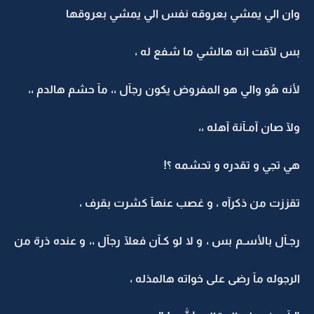
وان الي يمشي بعروقه نفس الي يمشي بعروقها
بس لآقت انه هالشي ما شفع له ،
لأنه هُو والي هو المفروض يكون رجآل ،، مآ حشم هالدم ،،
ولآ صان آمـآنة آهله ،،
هي تجي و تقدره و تحشمه ؟!
تقززت من ذكرآه ، و غصب عنهآ كشرت بقرف ،
رجـآل بالأسـم بس ، و لا لو كـآن فعلآ رجآل ،، و عنده ذرة من
الرجوله مآ رضى على خواته هالمذله ،