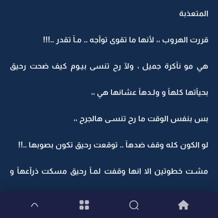
المتعذبة
قررت الهروب ،، لأنها ما تقوى توآجه .. مـآ تقدر ..!!!
هي مو نآكرة جميل ، ولآ رح تنسى بيـوم كيف ضحت رحيق
بحيآتها كلهآ و ولـدهآ عشانها هي ،،
بس بنفس الوقت ما رح تنسـى هالجرح ،،
لو الكون كله وقف ضدهآ .. توقعت رحيق تكون بصوبها ..!!
مشـت خطوتين الا انها وقفت لمـآ رحيق مسكت ذرآعهآ و
الاثنين حسوآ برجفة بعض ،،