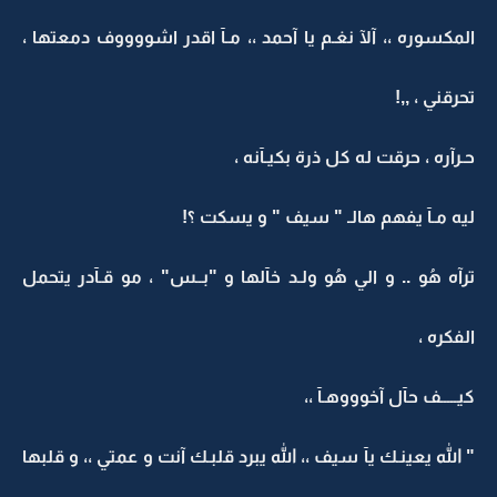
المكسوره ،، آلآ نغـم يا آحمد ،، مـآ اقدر اشووووف دمعتها ،
تحرقني ، ,,!
حـرآره ، حرقت له كل ذرة بكيـآنه ،
ليه مـآ يفهم هالـ " سيف " و يسكت ؟!
ترآه هُو .. و الي هُو ولـد خآلها و "بــس" ، مو قـآدر يتحمل
الفكره ،
كيـــــف حآل آخوووهـآ ،،
" الله يعينـك يآ سيف ،، الله يبرد قلبـك آنت و عمتي ،، و قلبها