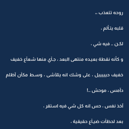
روحه تتعذب ،،
قلبه يتـألم ،
لكـن .. فيه شي ،
و كأنه نقطة بعيـده منتهى البعد ، جـآي منها شعآع خفيف
خفيف حيييييل ، على وشك انه يتلآشى ، وسـط مكآن آظلم
دآمس ، موحش ..!
آخذ نفس ، حس انه كل شي فيه استقر ،
بعد لحظآت ضيـآع حقيقية ،