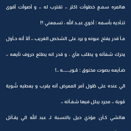
هالمره سمـع خطوآت اكثر ،، تقترب له ،، و آصوآت آقوى
تنـآديه بأسمه : أخوي عبــد الله ، تسمعني ؟!
مـآ قدر يفتح عيونه و يرد على الشخص الغريب ،، آلآ أنه حـآول
يحرك شفآته و يطلب مآي ، و قدر انه يطلع حروف تآيهه ،،
ضـآيعه بصوت مخنوق : مُـويـ..ـ..ـه ..!
الي عنده على طُول آمر الممرض آنه يقرب و يعطيه شُوية
مُوية ،، مجرد يبلل فيها شفـآته ،،
هالشي كـآن مؤذي حيل بالنسبة لـ عبد الله الي يقـآتل