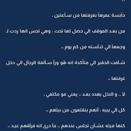
حآبسة عمرهآ بغرفتها من سـآعتين ،
من بعـد الموقف الي حصل لها تحت ، وهي تحس انها ردت لـ
وجعهآ الي تنـآسته من كم يوم ،،
شـآفت الحقير الي متأكدة انه هُو ورآ سـآلفة الرجآل الي دخل
غرفتها ،،
لآ .. و النذل يهدد بعـد ،، يعني مو مكتفي ،
كل الي يبيه ، أنهم ينقلعون من بيتهم ،،
كنهآ ميته عشـآن تجلس عندهم .. مآ درى انه فرآقهم عيـد ،،