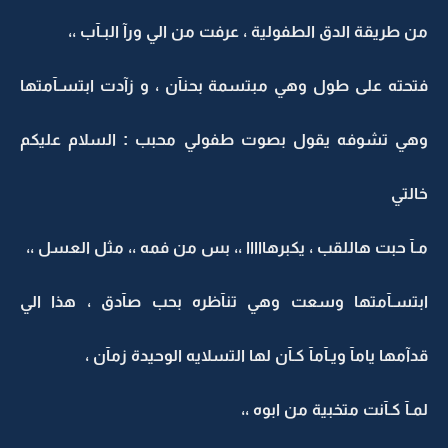
من طريقة الدق الطفولية ، عرفت من الي ورآ البـآب ،،
فتحته على طول وهي مبتسمة بحنآن ، و زآدت ابتسـآمتها
وهي تشوفه يقول بصوت طفولي محبب : السلام عليكم
خالتي
مـآ حبت هاللقب ، يكبرهااااا ،، بس من فمه ،، مثل العسل ،،
ابتسـآمتها وسعت وهي تنآظره بحب صآدق ، هذا الي
قدآمها يامآ ويـآمآ كـآن لها التسلايه الوحيدة زمآن ،
لمـآ كـآنت متخبية من ابوه ،،