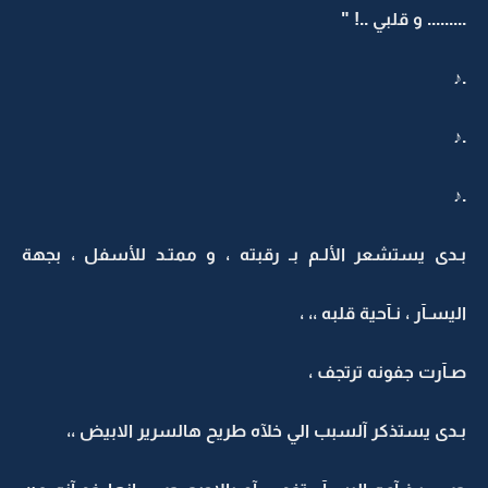
......... و قلبي ..! "
.♪
.♪
.♪
بـدى يستشعر الألـم بـ رقبته ، و ممتـد للأسفل ، بجهة
اليسـآر ، نـآحية قلبه ،، ،
صـآرت جفونه ترتجف ،
بـدى يستذكر آلسبب الي خلآه طريح هالسرير الابيض ،،