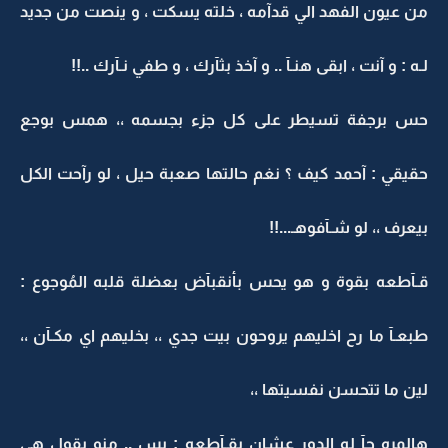
من عيون الفهد الي قدآمه ، خلته يسكت ، و ينصت من جديد
لـه : و آنت ، ابقى هنـآ .. و آخذ بثآرك ، و طفي نـآرك ..!!
حس برجفة تسيطر على كل جزء بجسمه ،، همس بوجع
حقيقي : آحمد كيف ؟ نغم حالتها صعبة حيل ، لو رآحت الكل
بيعرف ،، لو شـآفوهـ...!!
قـآطعه بقوة و هو يحس بأنقبآض بعضلة قلبه المُوجوع :
طبعـآ ما رح اخليهم يروحون بيت جدي ،، بخليهم اي مكـآن ،،
لين ما تتحسن نفسيتها ،،
هالمره جآ له الدور عشان يقـآطعه : بس .. منو يقول هي