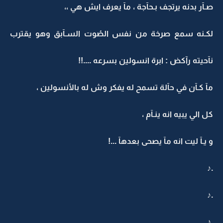
صـآر بدنه يرتجف بـحآجة ، مآ يعرف ايش هي ،،
لكـنه سمع صرخة من نفس الصُوت السـآبق وهو يقترب
نآحيته رآكض : ابرة انسولين بسرعه ....!!
مآ كـآن في حآلة تسمح له يفكر وش له بالأنسولين ،
كل الي يبيه انه ينـآم ،
و يـآ ليت انه مآ يصحى بعدهآ ...!
.♪
.♪
.♪