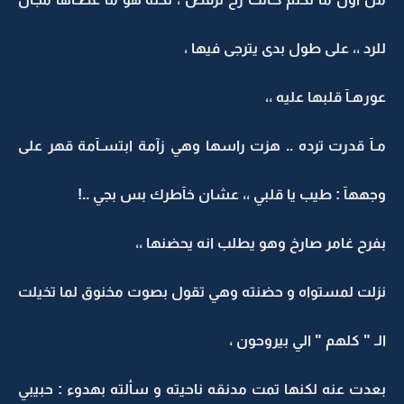
للرد ،، على طول بدى يترجى فيها ،
عورهـآ قلبها عليه ،،
مـآ قدرت ترده .. هزت راسها وهي زآمة ابتسـآمة قهر على
وجههآ : طيب يا قلبي ،، عشان خآطرك بس بجي ..!
بفرح غامر صارخ وهو يطلب انه يحضنها ،،
نزلت لمستواه و حضنته وهي تقول بصوت مخنوق لما تخيلت
الـ " كلهم " الي بيروحون ،
بعدت عنه لكنها تمت مدنقه ناحيته و سألته بهدوء : حبيبي