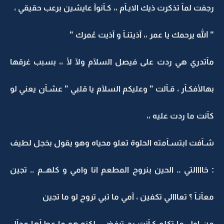
رجفت لمآ تذكرت ذيك الايـآم ،، كـآنوآ عايشين برعب حقيقي ،
" الله يرحمك يا عمر ،، آذيتنـآ و آذيت عُمرك "
مآتدري هي ردت على فيصل السلآم ولآ لأ ،، بسبب غرقها
بهالأفكـآر ، قـآلت " وعليكم السلآم يا قلبي " عشـآن يعني لو
كآنت ما ردت عليه ،،
شـآفت ابتسـآمته الحلوة تعلو محياه وهو يقول بخجل لطيف
: خاااالتي .. الحين بنروح المطعم انا وامي و كلهــم .. تجين
معآنـآ ؟ تعااالي تكفين ، آمي ما تبي تروح لو ما تجين
من اول ما تكلم كـآنت رح ترفض ، لكنه هو ما عطـآها مجآل