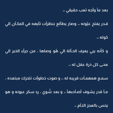
بعد مآ وآجه تعب حقيقي ،،
قـدر يفتح عيُونه ،، وصار يطآلع بنظرآت تآيهه في المكـآن الي
حُوله ،،
و كأنه يبي يعرف الحـآلة الي هُو وصلها ، من جرآء الخبر الي
محـى كل ذرة عقل له ،،
سمـع همهمـآت قريبه له ،، و صوت خطوآت تتحرك مبتعده ،
مـآ قدر يشوف آصـآحبهآ ،، و بعد شُوي ، رد سكر عيونه و هو
يحس بالعجز التـآم ،،