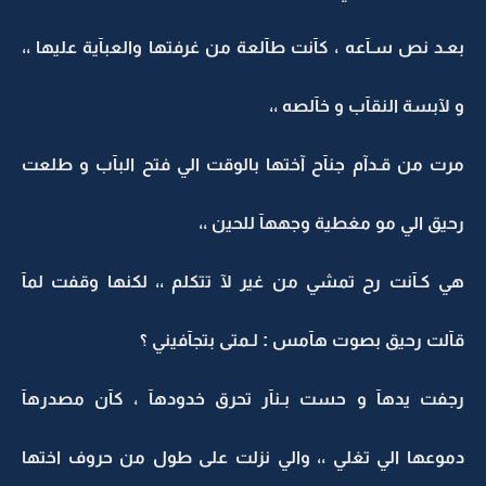
بعـد نص سـآعه ، كآنت طآلعة من غرفتها والعبآية عليها ،،
و لآبسة النقآب و خآلصه ،،
مرت من قـدآم جنآح آختها بالوقت الي فتح البآب و طلعت
رحيق الي مو مغطية وجههآ للحين ،،
هي كـآنت رح تمشي من غير لآ تتكلم ،، لكنها وقفت لمآ
قآلت رحيق بصوت هآمس : لـمتى بتجآفيني ؟
رجفت يدهآ و حست بـنآر تحرق خدودهآ ، كآن مصدرهآ
دموعها الي تغلي ،، والي نزلت على طول من حروف اختها