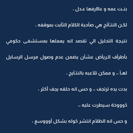
بنــت عمه و عااارفها عـدل ،
لكـن النتـآئج هي صآحبة الكلآم الثآبت بموقفه ،
نتيـجة التحليل الي تقصد انه يعملها بمستشفـى حكومي
بآطرآف الـريآض عشآن يضمن عدم وصول مرسل الرسايل
لهـآ ،، و ممكن تلآعبه بالنتـآيج ،
بدت يده ترتجف ،، و حس انه حلقه يجف أكثر ،
دُوووخة سيطرت عليه ،،
و حس انه الظلآم انتشر حُوله بشكل آوووسع ،