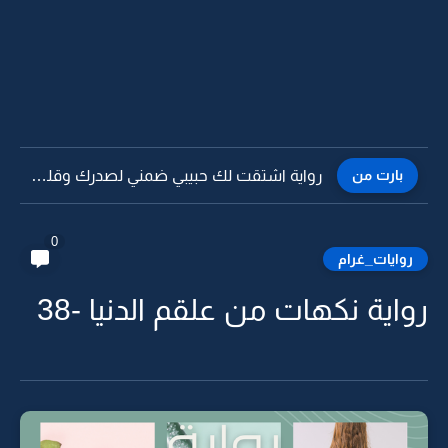
بارت من
رواية اشتقت لك حبيبي ضمني لصدرك وقلي احبك -5
0
روايات_غرام
رواية نكهات من علقم الدنيا -38