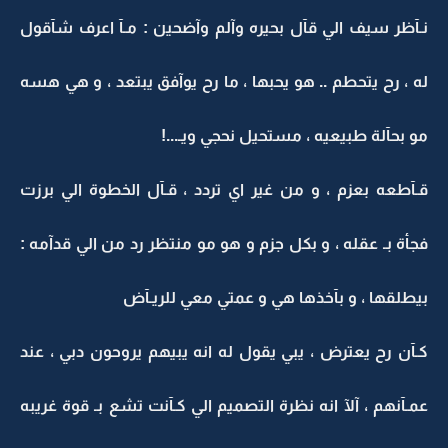
نـآظر سيف الي قآل بحيره وآلم وآضحين : مـآ اعرف شآقول
له ، رح يتحطم .. هو يحبها ، ما رح يوآفق يبتعد ، و هي هسه
مو بحآلة طبيعيه ، مستحيل نحجي ويـ...!
قـآطعه بعزم ، و من غير اي تردد ، قـآل الخطوة الي برزت
فجأة بـ عقله ، و بكل جزم و هو مو منتظر رد من الي قدآمه :
بيطلقها ، و بآخذها هي و عمتي معي للريـآض
كـآن رح يعترض ، يبي يقول له انه يبيهم يروحون دبي ، عند
عمـآنهم ، آلآ انه نظرة التصميم الي كـآنت تشع بـ قوة غريبه