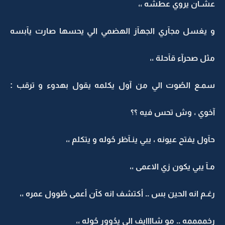
عشـآن يروي عطشه ،،
و يغسل مجآري الجهآز الهضمي الي يحسها صارت يآبسه
مثل صحرآء قآحلة ،،
سمـع الصُوت الي من آول يكلمه يقول بهدوء و ترقب :
آخوي ، وش تحس فيه ؟؟
حآول يفتح عيونه ، يبي ينـآظر حُوله و يتكلم ،،
مـآ يبي يكون زي الاعمى ،،
رغـم انه الحين بس .. أكتشف انه كآن أعمى طُوول عمره ،،
رخممممه .. مو شاااايف الي يدُوور حُوله ،،