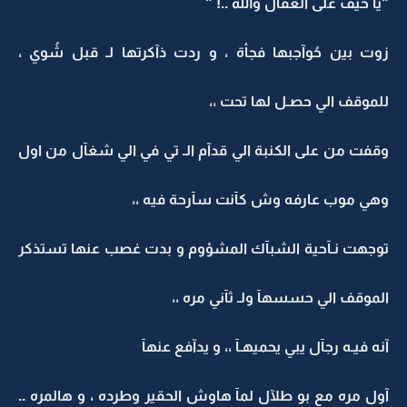
"يآ حيف على العقال والله ..! "
زوت بين حُوآجبها فجأة ، و ردت ذآكرتها لـ قبل شُوي ،
للموقف الي حصـل لها تحت ،،
وقفت من على الكنبة الي قدآم الـ تي في الي شغآل من اول
وهي موب عارفه وش كآنت سآرحة فيه ،،
توجهت نـآحية الشبآك المشؤوم و بدت غصب عنها تستذكر
الموقف الي حسسهآ ولـ ثآني مره ،،
آنه فيـه رجآل يبي يحميهـآ ،، و يدآفع عنهآ
آول مره مع بو طلآل لمآ هاوش الحقير وطرده ، و هالمره ..