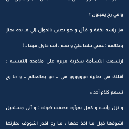
وامي رح يقبلون ؟
هز راسه بخفة و قـآل و هو يحس بالجوآل الي فـ يده يهتز
بمكآلمه : عمتي خلها عليّ و نغـم ، آنت حآول فيها ..!
ارتسمت ابتسـآمة سخرية مريره على ملآمحه التعيسه :
آقلـك هي صآيرة موووووو هي ،، مو بهالعـآلم ،، و ما رح
تسمع كلآم آحد ،،
و نزل رآسه و كمل بمرآره عصفت صُوته : و آني مستحيل
اشوفها قبل مـآ اخذ حقها ، مـآ رح اقدر اشووف نظرتها