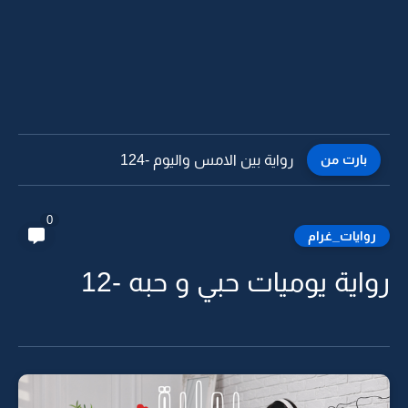
بارت من
رواية بين الامس واليوم -123
0
روايات_غرام
رواية يوميات حبي و حبه -12