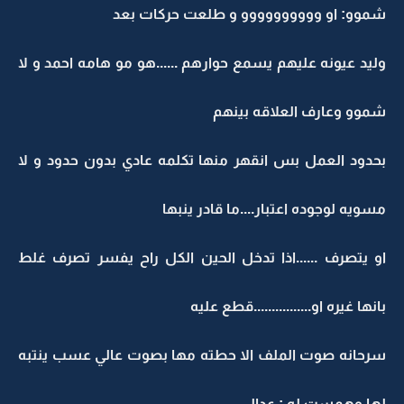
شموو: او وووووووووو و طلعت حركات بعد
وليد عيونه عليهم يسمع حوارهم ......هو مو هامه احمد و لا
شموو وعارف العلاقه بينهم
بحدود العمل بس انقهر منها تكلمه عادي بدون حدود و لا
مسويه لوجوده اعتبار....ما قادر ينبها
او يتصرف ......اذا تدخل الحين الكل راح يفسر تصرف غلط
بانها غيره او................قطع عليه
سرحانه صوت الملف الا حطته مها بصوت عالي عسب ينتبه
لها وهمست له : عدال