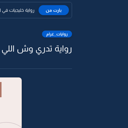
بارت من
رواية خليجيات في الا
روايات_غرام
رواية تدري وش اللي ي