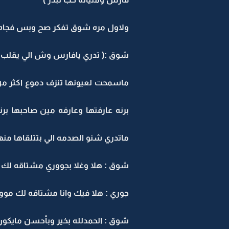
ولاول مره شوق تفكر صح وبس فجاه ب
شوق :( تدري يافارس وش الي يقلب في
ماسمحت لعيونها تنزف دموع اكثر م
برنه عارفتها وعارفه مين صاحبها ب
ماتدري شنو الصدمه الي بتتلقاها من
شوق : هلا وغلا بجووري مشتاقه لك ي
جوري : هلا فيك وانا مشتاقه لك موو
شوق : الحمدلله بخير وبأحسن مايكو