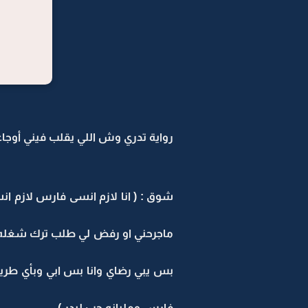
رواية تدري وش اللي يقلب فيني أوجاعي 
شوق : ( انا لازم انسى فارس لازم ان
ماجرحني او رفض لي طلب ترك شغله 
بس يبي رضاي وانا بس ابي وبأي طريق
فارس ومليانه حب لبدر )