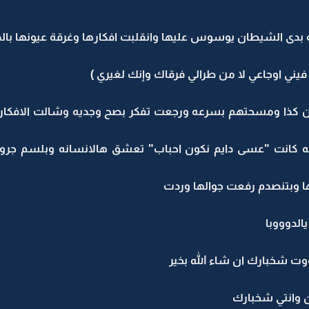
دى الشيطان يوسوس عليها وانقلبت افكارها وغرقة عيونها بالد
ني اوجاعي لا من طرالي فرقاك وإنك لغيري )
ن كذا ومسحتهم بسرعه ورجعت تفكر بصح وجديه وشالت الافكار ه
رنه كانت "عسى دايم نكون احباب" تعشق هالانسانه وبلسم جرو
ها وبتنصدم رفعت جوالها وردت
الدوووبا
وت شخبارك ان شاء الله بخير
ن وانتي شخبارك