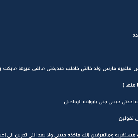
ده
ماغيره فارس ولد خالتي خاطب صديقتي مالقى غيرها مابكت 
منها )
اانه اخذتي حبيبي مني يابواقة الرجاجيل
 تقولين
 مستغربه وماتعرفين انك ماخذه حبيبي ولا بعد انتي تدرين اني احب