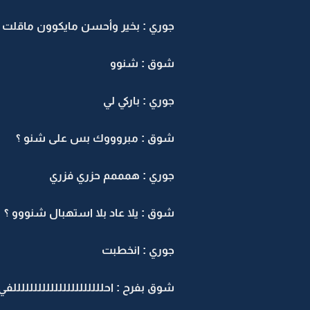
جوري : بخير وأحسن مايكوون ماقلت 
شوق : شنوو
جوري : باركي لي
شوق : مبروووك بس على شنو ؟
جوري : همممم حزري فزري
شوق : يلا عاد بلا استهبال شنووو ؟
جوري : انخطبت
شوق بفرح : احللللللللللللللللللللللفي