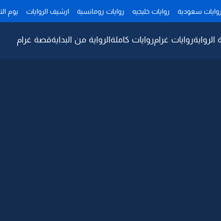
وايات سعودية
روايات خليجيه
روايات رومانسية
ارشيف الروايات
يوم ال
 الرواية
روايات غرام
روايات كاملة
الرواية من البداية
قصة غرام