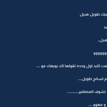
ا فيك طويل هبيل
د
هبل..
وووووو
ت اكيد اول وحده تقولها لك بويهك مو ....
وم لسانج طويل....
وف العصافير............
 مهوو ....