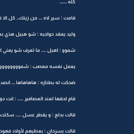
كله ......
قامت : سير لاه ... من زينك.. كل ال
وليد يعقد حواجبه : شو هبيل هذي بع
شموو : اهبل .... ما تعرف شو يعني ا
يعمل نفسه معصب : شموووووووو
ضحكت له بطنازه : هاهاهاها ... انصدم
قام لحقها لعند العصافير ..... : انت د
قالت بدلع : و يقطر عسل ..... سكتت تش
قالت بسرحان : بعطيهم لأولاد فهود و