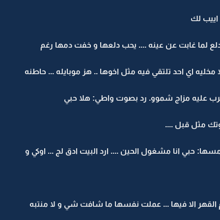
اييب لك
ع لما غابت عن عينه .... يحب دلعها و خفت دمها رغم
مخليه اي احد تلتقي فيه مثل اخوها .. هز موبايله ... حاطنه
رب عليه مزاج شموو. رد بصوت واطي: هلا حبي
ك مثل قبل ....
ا: حبي انا مشغول الحين .... ارد البيت ادق لج ... اوكي و
القهر الا فيها ... عملت نفسها ما شافت شي و لا منتبه