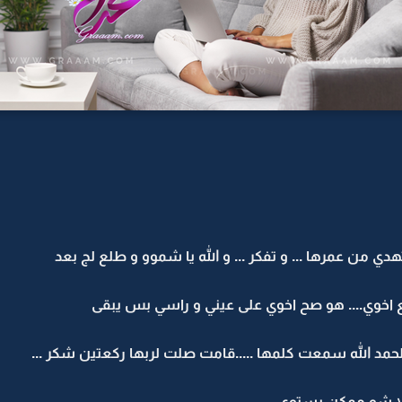
تهدي من عمرها ... و تفكر ... و الله يا شموو و طلع لج بعد
ن مع اخوي.... هو صح اخوي على عيني و راسي بس يبقى
 و الحمد الله سمعت كلمها .....قامت صلت لربها ركعتين شكر ...
لا شو ممكن يستوي ....