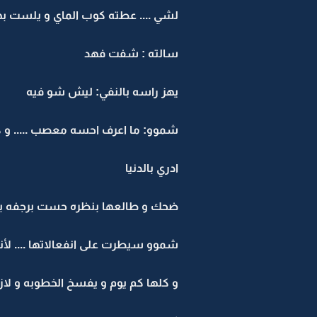
لشي .... عطته كوب الماي و يلست بهدو
سالته : شفت فهد
يهز راسه بالنفي: ليش شو فيه
شموو: ما اعرف احسه معصب ..... و كأن 
ادري بالدنيا
ضحك و طالعها بنظره حست برجفه بجسم
شموو سيطرت على انفعالاتها .... لأنها 
و كلها كم يوم و يفسخ الخطوبه و لازم 