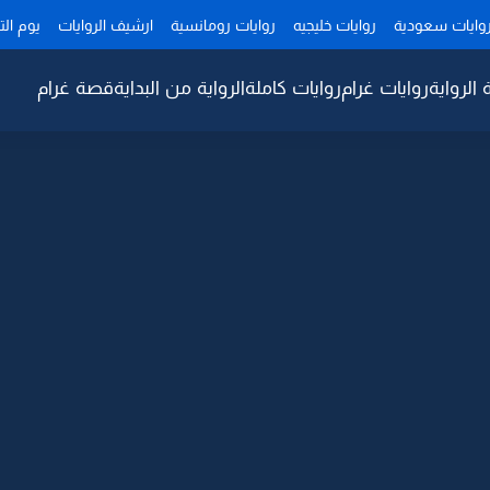
وايات سعودية
روايات خليجيه
روايات رومانسية
ارشيف الروايات
يوم ال
 الرواية
روايات غرام
روايات كاملة
الرواية من البداية
قصة غرام