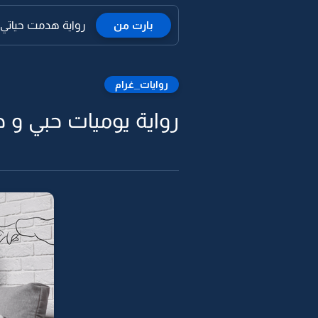
بارت من
رواية هدمت حياتي 
روايات_غرام
رواية يوميات حبي و حبه