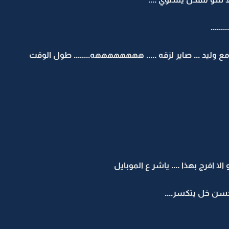
.........
مع وليد ... صاير لزقه ..... ههههههههه........ طول الوقت
الا افرج بهذا .... ياشر ع الموبايل
حسن خل يتكسر....