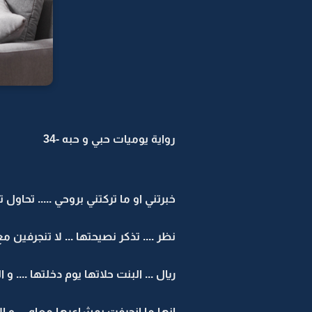
رواية يوميات حبي و حبه -34
خبرتني او ما تركتني بروحي ..... تحاول 
نظر .... تذكر نصيحتها ... لا تنجرفي
ريال ... البنت حلاتها يوم دخلتها ....
انها ما انجرفت بمشاعرها معاه ... و ا