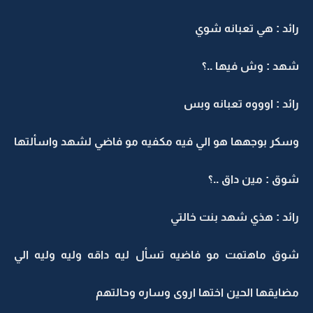
ائد : هي تعبانه شوي
هد : وش فيها ..؟
ائد : اوووه تعبانه وبس
سكر بوجهها هو الي فيه مكفيه مو فاضي لشهد واسألتها
وق : مين داق ..؟
ائد : هذي شهد بنت خالتي
وق ماهتمت مو فاضيه تسأل ليه داقه وليه وليه الي
ضايقها الحين اختها اروى وساره وحالتهم