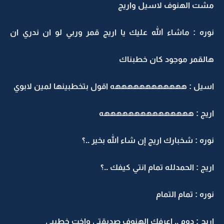
شت الهنوف لاسيل واريج
وره : ماشاء الله عليك يا اريج قمر وربي لو ان ندري ان
القمر موجود كان خطبناك
سيل : ههههههههههههه اقول بتخطبينها لمين لابوي
ريج : هههههههههههههههه
وره : شخبارك اريج إن شاء الله بخير ..؟
ريج : الحمدلله تمام انتي كيفك ..؟
وره : تمام التمام
ريج : دوم .. اعرفك الهنوف صديقتي واخت خطيبي