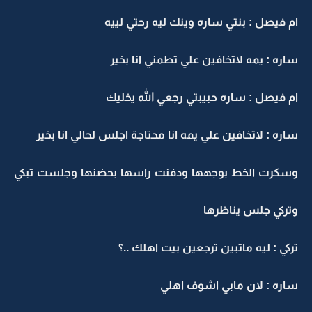
م فيصل : بنتي ساره وينك ليه رحتي لييه
اره : يمه لاتخافين علي تطمني انا بخير
م فيصل : ساره حبيبتي رجعي الله يخليك
اره : لاتخافين علي يمه انا محتاجة اجلس لحالي انا بخير
سكرت الخط بوجهها ودفنت راسها بحضنها وجلست تبكي
تركي جلس يناظرها
ركي : ليه ماتبين ترجعين بيت اهلك ..؟
اره : لان مابي اشوف اهلي