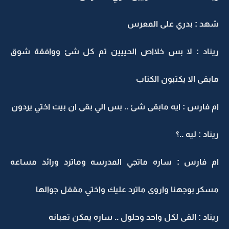
هد : بدري على المعرس
يناد : لا بس خلااص الحييين تم كل شئ ووافقة شوق
ابقى الا يكتبون الكتاب
م فارس : ايه مابقى شئ .. بس الي بقى ان بيت اختي يردون
يناد : ليه ..؟
م فارس : ساره ماتجي المدرسه وماترد ورائد مساعه
سكر بوجهنا واروى ماترد عليك واختي مقفل جوالها
يناد : القى لكل واحد وحلول .. ساره يمكن تعبانه