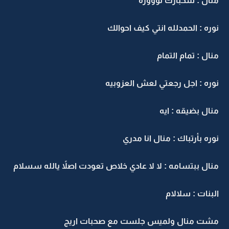
نال : شخبارك نوووره
وره : الحمدلله انتي كيف احوالك
نال : تمام التمام
وره : اجل رجعتي لعش العزوبيه
نال بضيقه : ايه
وره بأرتباك : منال انا مدري
نال ببتسامه : لا لا عادي خلاص تعودت اصلاً يالله سسلام
لبنات : سلالام
شت منال ولميس جلست مع صحبات اريج