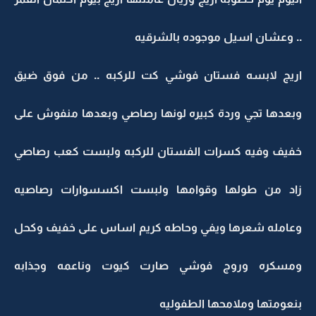
. وعشان اسيل موجوده بالشرقيه
ريج لابسه فستان فوشي كت للركبه .. من فوق ضيق
بعدها تجي وردة كبيره لونها رصاصي وبعدها منفوش على
فيف وفيه كسرات الفستان للركبه ولبست كعب رصاصي
اد من طولها وقوامها ولبست اكسسوارات رصاصيه
عامله شعرها ويفي وحاطه كريم اساس على خفيف وكحل
مسكره وروج فوشي صارت كيوت وناعمه وجذابه
نعومتها وملامحها الطفوليه