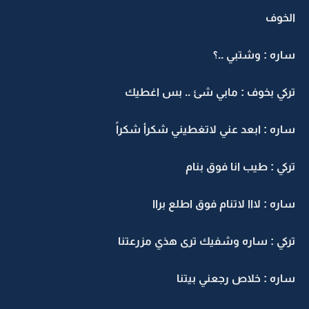
لخوف
اره : وشتبي ..؟
ركي بخوف : مابي شئ .. بس اغطيك
اره : ابعد عني لاتغطيني شكرأ شكراً
ركي : طيب انا فوق بنام
اره : لااا لاتنام فوق اطلع براا
ركي : ساره وشفيك ترى هذي مزرعتنا
اره : خلاص رجعني بيتنا