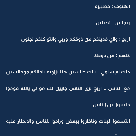
لهنوف : خطييره
يماس : تهبلين
ريج : وااي فديتكم من ذوقكم وربي وانتو كلكم تجنون
لهم : من ذوقك
ات ام سامي : بنات جالسين هنا بزاويه بلحالكم موجالسين
ع الناس .. اريج ترى الناس جايين لك مو لي يالله قوموا
لسوا بين الناس
بتسموا البنات وناظروا ببعض وراحوا للناس والانظار عليه