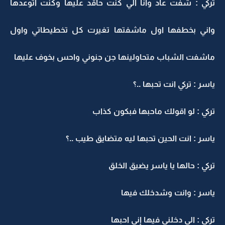
ركي : شفت عاد وانا الي كنت حاقد عليها وكنت اتوعدها
اني بخطفها اول ماشفتها تغيرت كل تخطيطاتي واول
اشفت الشباب متحاولينها جن جنوني واحس بخوف عليها
اسر : تركي انت تحبها ..؟
ركي : لو اقولك ماحبها فبكون كذاب
اسر : انت الحين تحبها ليه متضايق طيب ..؟
ركي : حالها يا ياسر يضيق الخلق
اسر : وانت وشدخلك فيها
ركي : الي دخلني فيها إني احبها