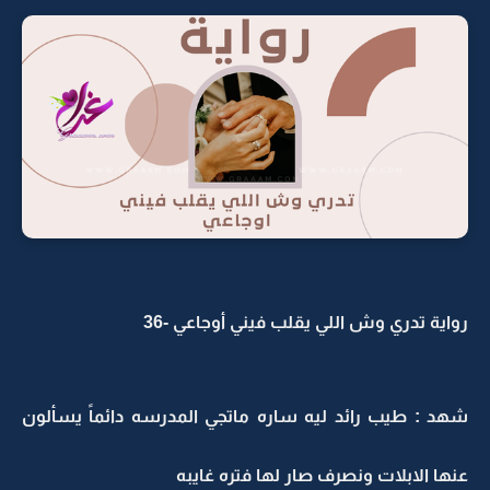
واية تدري وش اللي يقلب فيني أوجاعي -36
هد : طيب رائد ليه ساره ماتجي المدرسه دائماً يسألون
نها الابلات ونصرف صار لها فتره غايبه