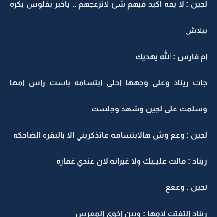
جين : لا يمه اكيد فيهم شئ لانزعجهم .. ياخبر بفلوس بكره
بلاش
م فارس : الله يهديك
ات ريناد وعلى وجهها احلى ابتسامه باست راس امها
سلمت على لجين وشهد وجلست
جين : وعع وش هالابتسامه ماتذكريني الا بالبقره الضاحكه
يناد : مالت عليييك ولا غيرانه لان عندي غمازه
جين : وععع
يناد التفتت لامها : ويين اخوي المعرس