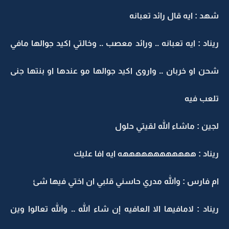
هد : ايه قال رائد تعبانه
يناد : ايه تعبانه .. ورائد معصب .. وخالتي اكيد جوالها مافي
حن او خربان .. واروى اكيد جوالها مو عندها او بنتها جنى
لعب فيه
جين : ماشاء الله لقيتي حلول
يناد : ههههههههههههه ايه افا عليك
م فارس : والله مدري حاسني قلبي ان اختي فيها شئ
يناد : لامافيها الا العافيه إن شاء الله .. والله تعالوا وين