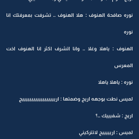
وره صافحة الهنوف : هلا الهنوف .. تشرفت بمعرفتك انا
وره
لهنوف : ياهلا وغلا .. وانا اتشرف اكثر انا الهنوف اخت
لمعرس
وره : ياهلا ياهلا
ميس نطت بوجهه اريج وضمتها : ارييييييييييييييييييج
ريج : شفيييك ..؟
ميس : اريييييج لاتتركيني