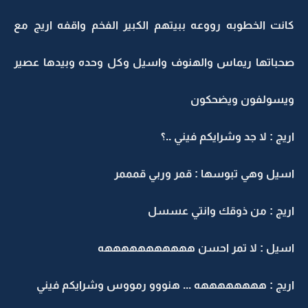
انت الخطوبه رووعه ببيتهم الكبير الفخم واقفه اريج مع
حباتها ريماس والهنوف واسيل وكل وحده وبيدها عصير
يسولفون ويضحكون
ريج : لا جد وشرايكم فيني ..؟
سيل وهي تبوسها : قمر وربي قمممر
ريج : من ذوقك وانتي عسسل
سيل : لا تمر احسن هههههههههههه
ريج : ههههههههه ... هنووو رمووس وشرايكم فيني