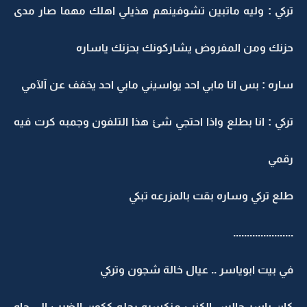
ركي : وليه ماتبين تشوفينهم هذيلي اهلك مهما صار مدى
زنك ومن المفروض يشاركونك بحزنك ياساره
اره : بس انا مابي احد يواسيني مابي احد يخفف عن آلآمي
ركي : انا بطلع واذا احتجي شئ هذا التلفون وجمبه كرت فيه
قمي
لع تركي وساره بقت بالمزرعه تبكي
.....................
ي بيت ابوياسر .. عيال خالة شجون وتركي
ان ياسر جالس الكنب منكسره رجله ككون الضرب الي جاه