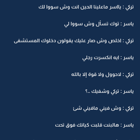
ركي : يااسر ماعلينا الحين انت وش سووا لك
اسر : توك تسأل وش سووا لي
ركي : اخلص وش صار عليك يقولون دخلوك المستشفى
اسر : ايه انكسرت رجلي
ركي : لاحوول ولا قوة إلا بالله
اسر : تركي وشفيك ..؟
ركي : وش فيني مافيني شئ
اسر : هالبنت قلبت كيانك فوق تحت