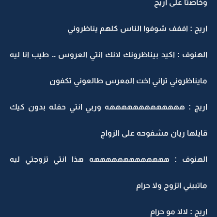
خاصتاً على اريج
ريج : اففف شوفوا الناس كلهم يناظروني
لهنوف : اكيد بيناظرونك لانك انتي العروس .. طيب انا ليه
ايناظروني تراني اخت المعرس طالعوني تكفون
ريج : هههههههههههههه وربي انتي حفله بدون كيك
ايلها ريان مشفوحه على الزواج
لهنوف : هههههههههههههه هذا انتي تزوجتي ليه
اتبيني اتزوج ولا حرام
ريج : لالا مو حرام