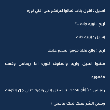
سيل : اقول بنات تعالوا اعرفكم على اختي نوره
ريج : نوره جات ..؟
سيل : ايييه جات
ريج : وااي فلله قوموا نسلم عليها
شوا اسيل واريج والهنوف لنوره اما ريماس وقفت
قهوره
يماس : ( الله ياخذك يا اسيل انتي ونوره جيتي من الكويت
جبتي الشر معك ليتك ماجيتي )