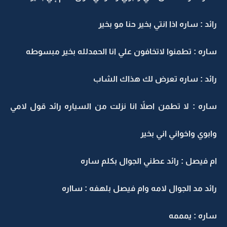
ائد : ساره اذا انتي بخير حنا مو بخير
اره : تطمنوا لاتخافون علي انا الحمدلله بخير مبسوطه
ائد : ساره تعرض لك هذاك الشاب
اره : لا تطمن اصلاً انا نزلت من السياره رائد قول لامي
ابوي واخواني اني بخير
م فيصل : رائد عطني الجوال بكلم ساره
ائد مد الجوال لامه وام فيصل بلهفه : سااره
اره : يمممه