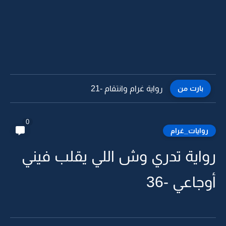
بارت من
رواية غرام وانتقام -21
0
روايات_غرام
واية تدري وش اللي يقلب فيني
وجاعي -36