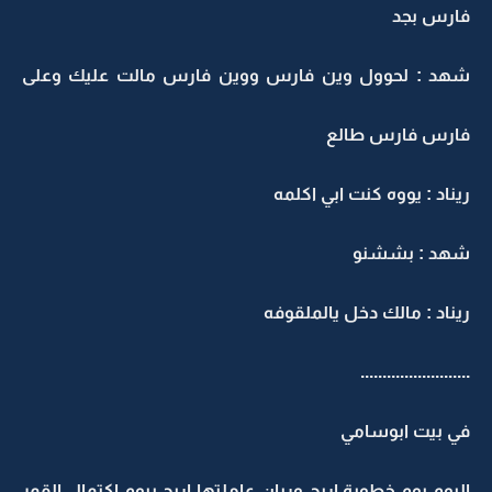
ارس بجد
هد : لحوول وين فارس ووين فارس مالت عليك وعلى
ارس فارس طالع
يناد : يووه كنت ابي اكلمه
هد : بششنو
يناد : مالك دخل يالملقوفه
........................
ي بيت ابوسامي
ليوم يوم خطوبة اريج وريان عاملتها اريج بيوم اكتمال القمر