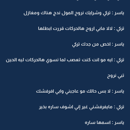
اسر : تركي وشرايك نروح المول ندج هناك ومغازل
ركي : لالا مابي اروح هالحركات قررت ابطلها
اسر : اخص من جدك تركي
ركي : ايه مو انت كنت تعصب لما نسوي هالحركات ليه الحين
بي نروح
اسر : لا بس حالك مو عاجبني وابي افرفشك
ركي : مايفرفشني غير إني اشوف ساره بخير
اسر : اسمها ساره