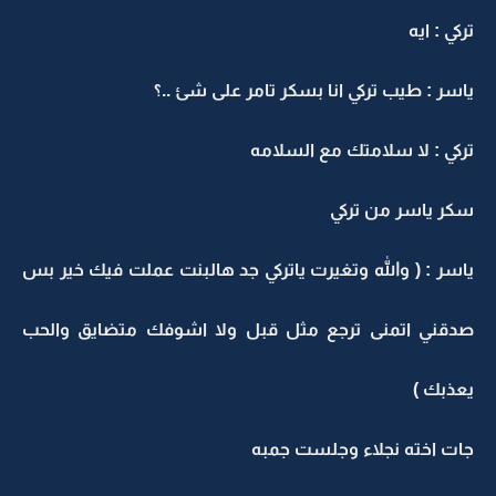
ركي : ايه
اسر : طيب تركي انا بسكر تامر على شئ ..؟
ركي : لا سلامتك مع السلامه
كر ياسر من تركي
اسر : ( والله وتغيرت ياتركي جد هالبنت عملت فيك خير بس
دقني اتمنى ترجع مثل قبل ولا اشوفك متضايق والحب
عذبك )
ات اخته نجلاء وجلست جمبه