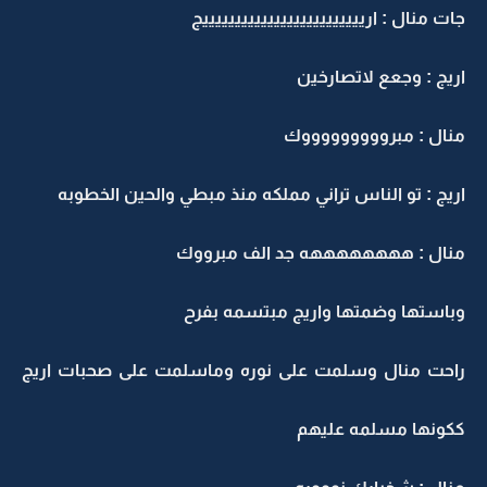
ات منال : اريييييييييييييييييييييييييج
ريج : وجعع لاتصارخين
نال : مبروووووووووك
ريج : تو الناس تراني مملكه منذ مبطي والحين الخطوبه
نال : ههههههههه جد الف مبرووك
باستها وضمتها واريج مبتسمه بفرح
احت منال وسلمت على نوره وماسلمت على صحبات اريج
كونها مسلمه عليهم