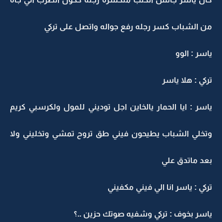
ن الشباب كسر رجله رفع جواله واتصل على تركي
اسر : الوو
ركي : هلا ياسر
اسر : ايا الحمار يالخاين اجل توديني للمول ولكرسبي كريم
تخلي الشباب يطيحون فيني طق تروح تمشي وتخليني ولا
عد ماتدق علي
ركي : ياسر انا الي فيني مكفيني
اسر بخوف : تركي وشفيه صوتك حزين ..؟