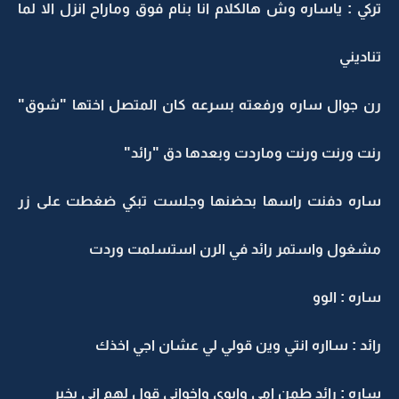
ركي : ياساره وش هالكلام انا بنام فوق وماراح انزل الا لما
ناديني
ن جوال ساره ورفعته بسرعه كان المتصل اختها "شوق"
نت ورنت ورنت وماردت وبعدها دق "رائد"
اره دفنت راسها بحضنها وجلست تبكي ضغطت على زر
شغول واستمر رائد في الرن استسلمت وردت
اره : الوو
ائد : سااره انتي وين قولي لي عشان اجي اخذك
اره : رائد طمن امي وابوي واخواني قول لهم إني بخير