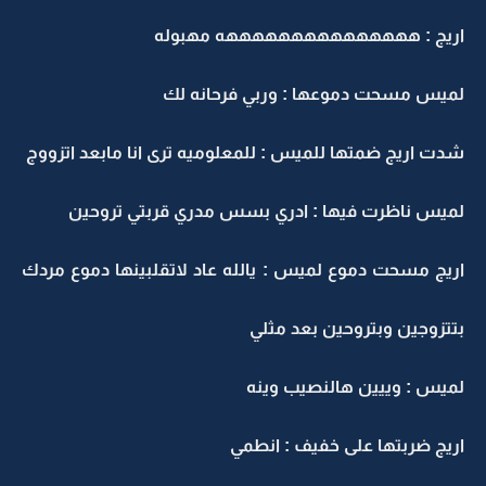
ريج : هههههههههههههههه مهبوله
ميس مسحت دموعها : وربي فرحانه لك
دت اريج ضمتها للميس : للمعلوميه ترى انا مابعد اتزووج
ميس ناظرت فيها : ادري بسس مدري قربتي تروحين
ريج مسحت دموع لميس : يالله عاد لاتقلبينها دموع مردك
تتزوجين وبتروحين بعد مثلي
ميس : وييين هالنصيب وينه
ريج ضربتها على خفيف : انطمي