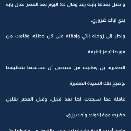
وأتصل بعدها بأبنه رعد وقال له: اليوم بعد العصر تعال يابه
بدي اياك ضروري.
ونظر الى زوجته التي وافقته على كل خطته، وقامت من
فورها تجهز الغرفة
الصغيرة، بل وطلبت من سندس أن تساعدها بتنظيفها
.وصبح تلك السيدة الصغيرة
غافلة عما سيحدث لها بعد قليل، وقبل العصر بقليل
حضرت عمة الاولاد وأخت رزق،
وفورا أمرت الجدة حفيدتها سندس بالتجهز هي واخواها حتى