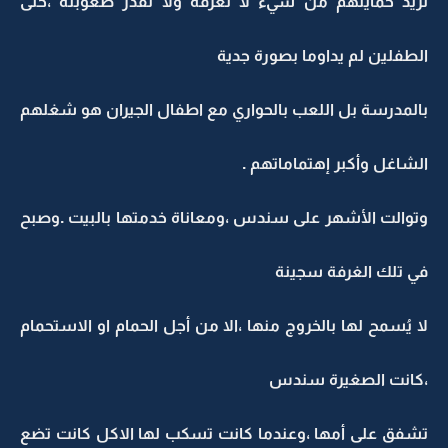
تريد حمايتهم من شيء لا تعرفه ولا تقدر صعوبته ،حتى
الطفلين لم يداوما بصورة جدية
بالمدرسة بل اللعب بالحواري مع اطفال الجيران هو شغلهم
الشاغل وأكبر إهتماماتهم .
وتوالت الأشهر على سندس ،ومعاناة خدمتها بالبيت .وصبح
في تلك الغرفة سجينة
لا يُسمح لها بالخروج منها ،الا من أجل الحمام او الاستحمام
،كانت الصغيرة سندس
تشفق على أمها ،وعندما كانت تسكب لها الاكل كانت تضع