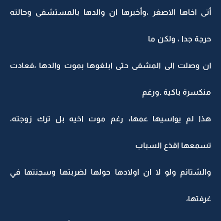
أتى اخاها الاصغر ،وأخبرها ان والدها بالمستشفى وحالته
حرجة جدا ، ولكن ما
ان وصلت الى المشفى حتى ابلغوها بموت والدها ،فعادت
منكسرة باكية .ورغم
هذا لم يواسيها عمها، رغم موت اخيه بل ترك زوجته،
تسمعها اقذع السباب
والشتائم ولو لا ان اولادها حولها لضربتها وسجنتها في
غرفتها،