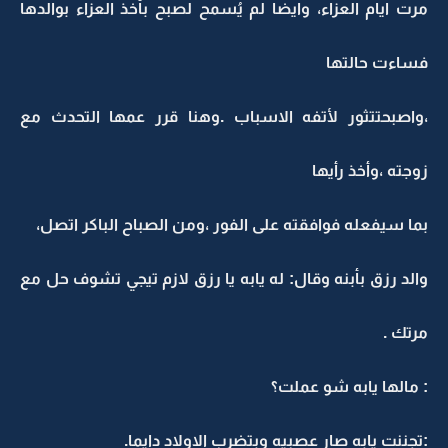
مرت ايام العزاء، وايضا لم يُسمح لصبح بأخذ العزاء بوالدها
فساءت حالتها
،واصبحتتثور لأتفه الاسباب .وهنا قرر عمها التحدث مع
زوجته ،وأخذ رأيها
بما سيفعله فوافقته على الفور ،ومن الصباح الباكر اتصل،
والد رزق بأبنه وقال: له يابه يا رزق لازم تيجي تشوف حل مع
مرتك .
: مالها يابه شو عملت؟
:تجننت يابه صار عصبيه وبتضرب الاولاد دايما.