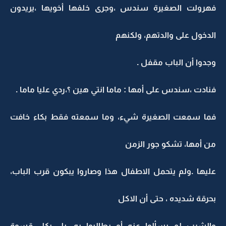
فهرولت الصغيرة سندس ،وجرى خلفها أخويها ،يريدون
الدخول على والدتهم، ولكنهم
وجدوا أن الباب مقفل .
فنادت ،سندس على أمها : ماما انتي هين ؟،ردي عليا ماما .
فما سمعت الصغيرة شيء، وما سمعته فقط بكاء خافت
من أمها، تشكو جور الزمن
عليها .ولم يتحمل الاطفال هذا وصاروا يبكون قرب الباب،
بحرقة شديده ، حتى أن الاكل
والشرب لم يسألوا عنه أو يطالبوا به. بل بكل قسوة