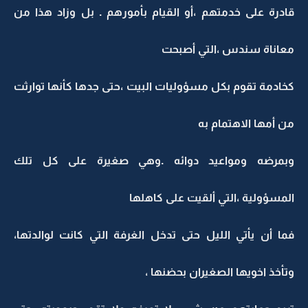
قادرة على خدمتهم ،أو القيام بأمورهم . بل وزاد هذا من
معاناة سندس ،التي أصبحت
كخادمة تقوم بكل مسؤوليات البيت ،حتى جدها كأنها توارثت
من أمها الاهتمام به
وبمرضه ومواعيد دوائه .وهي صغيرة على كل تلك
المسؤولية ،التي ألقيت على كاهلها
فما أن يأتي الليل حتى تدخل الغرفة التي كانت لوالدتها،
وتأخذ اخويها الصغيران بحضنها ،