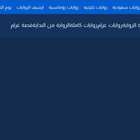
وايات سعودية
روايات خليجيه
روايات رومانسية
ارشيف الروايات
يوم ال
 الرواية
روايات غرام
روايات كاملة
الرواية من البداية
قصة غرام