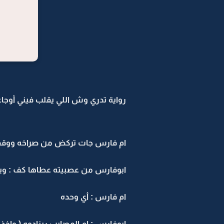
رواية تدري وش اللي يقلب فيني أوجاعي 
ام فارس جات تركض من صراخه ووقف
ابوفارس من عصبيته عطاها كف : وين 
ام فارس : أي وحده
ابوفارس : ام المصايب رينادوه ( واخذ