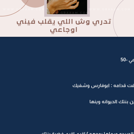
-50
ت قدامه : ابوفارس وشفيك
بنتك الحيوانه وينها
 الجريده ورماها بوجهه ) اقري اقري فضية بنتك