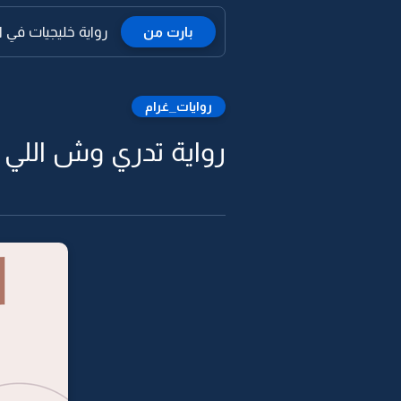
بارت من
رواية خليجيات في الا
روايات_غرام
رواية تدري وش اللي ي