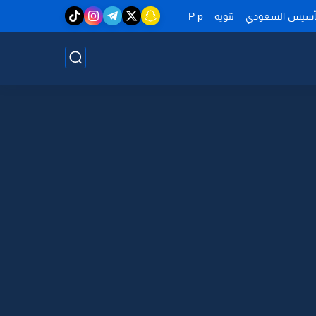
تأسيس السعودي
تنويه
P p