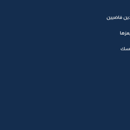
دين فاضيين
عزها
نفسك