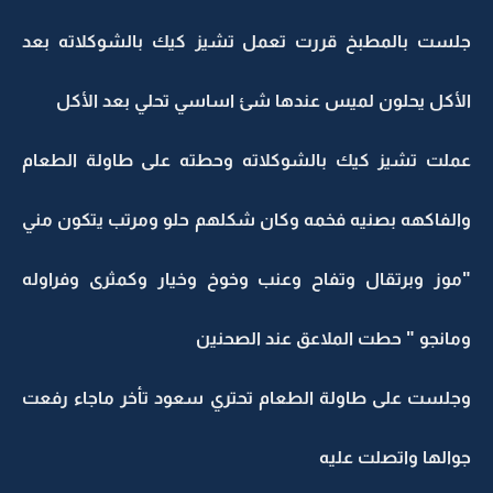
جلست بالمطبخ قررت تعمل تشيز كيك بالشوكلاته بعد
الأكل يحلون لميس عندها شئ اساسي تحلي بعد الأكل
عملت تشيز كيك بالشوكلاته وحطته على طاولة الطعام
والفاكهه بصنيه فخمه وكان شكلهم حلو ومرتب يتكون مني
"موز وبرتقال وتفاح وعنب وخوخ وخيار وكمثرى وفراوله
ومانجو " حطت الملاعق عند الصحنين
وجلست على طاولة الطعام تحتري سعود تأخر ماجاء رفعت
جوالها واتصلت عليه