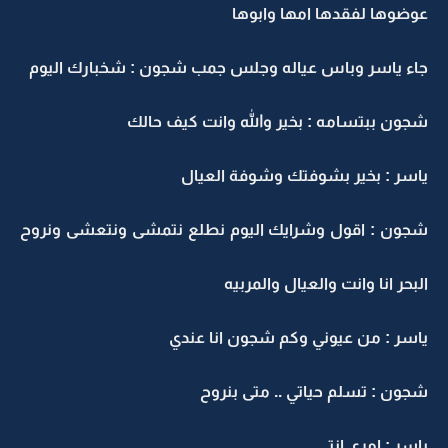
عوضوها لفقدها امها وابوها
جاء ياسر وباس عياله وجلس جمب شجون : شخبارك اليوم
شجون ببتسامه : بخير والله وانت كيف حالك
ياسر : بخير بشوفتك وشوفة العيال
شجون : اقول وشرايك اليوم نطلع نتمشى ونتعشى ونروح
البحر انا وانت والعيال والمربيه
ياسر : من عيوني وكم شجون انا عندي
شجون : تسلم حياتي .. متى بنروح
ياسر : امري انتي