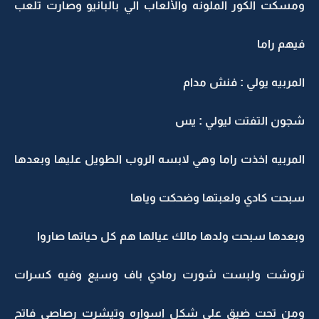
ومسكت الكور الملونه والألعاب الي بالبانيو وصارت تلعب
فيهم راما
المربيه يولي : فنش مدام
شجون التفتت ليولي : يس
المربيه اخذت راما وهي لابسه الروب الطويل عليها وبعدها
سبحت كادي ولعبتها وضحكت وياها
وبعدها سبحت ولدها مالك عيالها هم كل حياتها صاروا
تروشت ولبست شورت رمادي باف وسيع وفيه كسرات
ومن تحت ضيق على شكل اسواره وتيشرت رصاصي فاتح