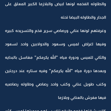
والطاوله الفخمه لونها ابيض والبلازما الكبير المعلق على
الجدار والطاوله البيضا تحته
وغرفتهم لونها عنابي ورصاصي سرير فخم والتسريحه كبيره
وفيها اغراض لميس وسعود والدولابين واحد لسعود
والثاني للميس ودورة مياه "الله يكرمكم" مغاسل بالبدايه
وبعدها دورة مياه "الله يكرمكم" وفيه ستاره عند درجتين
وكنب طويل عنابي وكنب واحد رصاصي وطاوله رصاصيه
فيها مفرش بالعنابي وبلازما
كانت شقتها فخمه وانيقه تناسب لهم وعجبتها لميس كثير