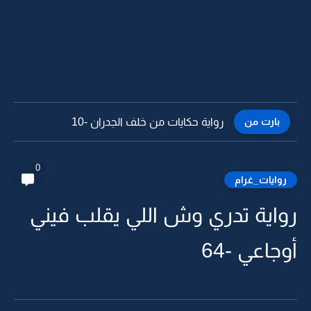
بارت من
رواية حكايات من خلف الجدران -9
0
روايات_غرام
رواية تدري وش اللي يقلب فيني
أوجاعي -64