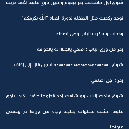
شوق اول ماشافت بدر بيقوم ومبين ناوي عليها لأنها خربت
نومه ركضت مثل الطفله لدورة المياه "الله يكرمكم"
ودخلت وسكرت الباب وهي تضحك
بدر من ورى الباب : افتحي يالجباااانه يالخوافه
شوق : هههههههههههههههه لا من قال إني اخاف
بدر : اجل اطلعي
شوق فتحت الباب وماشافت احد قدامها خافت اكيد بينوي
عليها مشت بخطوات بطيئه وجاء من وراها در وغمض
عيونها