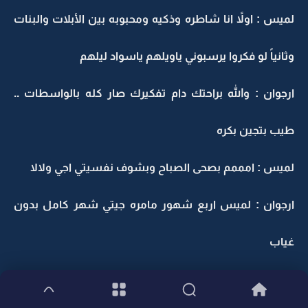
لميس : اولاً انا شاطره وذكيه ومحبوبه بين الأبلات والبنات
وثانياً لو فكروا يرسبوني ياويلهم ياسواد ليلهم
ارجوان : والله براحتك دام تفكيرك صار كله بالواسطات ..
طيب بتجين بكره
لميس : امممم بصحى الصباح وبشوف نفسيتي اجي ولالا
ارجوان : لميس اربع شهور مامره جيتي شهر كامل بدون
غياب
لميس : اووه جوجو شئ راجع لي .. وثانياً مامره دقيتي علي