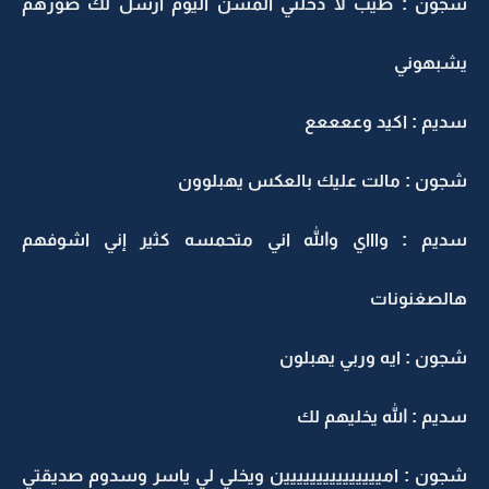
شجون : طيب لا دخلتي المسن اليوم ارسل لك صورهم
يشبهوني
سديم : اكيد وععععع
شجون : مالت عليك بالعكس يهبلوون
سديم : واااي والله اني متحمسه كثير إني اشوفهم
هالصغنونات
شجون : ايه وربي يهبلون
سديم : الله يخليهم لك
شجون : امييييييييييييييين ويخلي لي ياسر وسدوم صديقتي