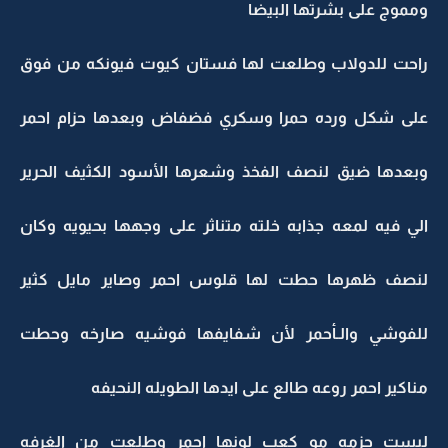
ومموج على بشرتها البيضا
راحت للدولاب وطلعت لها فستان كيوت فيونكه من فوق
على شكل ورده حمرا وسكري فضفاض وبعدها حزام احمر
وبعدها ضيق لنصف الفخذ وشعرها الأسود الكثيف الحرير
الي فيه لمعه جذابه خلته متناثر على وجهها بحيويه وكان
لنصف ظهرها حطت لها قلوس احمر وصاير مايل كثير
للفوشي والـأحمر لأن شفايفها فوشيه صارخه وحطت
مناكير احمر روعه طالع على ايدها الطويله النحيفه
لبست جزمه مو كعب لونها احمر وطلعت من الغرفه