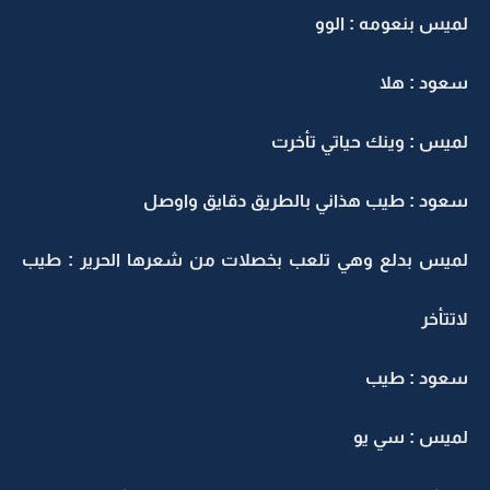
لميس بنعومه : الوو
سعود : هلا
لميس : وينك حياتي تأخرت
سعود : طيب هذاني بالطريق دقايق واوصل
لميس بدلع وهي تلعب بخصلات من شعرها الحرير : طيب
لاتتأخر
سعود : طيب
لميس : سي يو