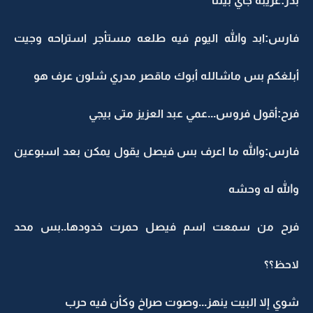
بدر:غريبه جاي بيتنا
فارس:ابد والله اليوم فيه طلعه مستأجر استراحه وجيت
أبلغكم بس ماشالله أبوك ماقصر مدري شلون عرف هو
فرح:أقول فروس...عمي عبد العزيز متى بيجي
فارس:والله ما اعرف بس فيصل يقول يمكن بعد اسبوعين
والله له وحشه
فرح من سمعت اسم فيصل حمرت خدودها..بس محد
لاحظ؟؟
شوي إلا البيت ينهز...وصوت صراخ وكأن فيه حرب