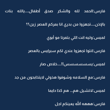
فارس:الحمد لله والشكر صدق أطفال....يالله بنات
بالإذن....تجهزوا من بدري انا بمركم العصر زين؟؟
لميس:وليه انت اللي بتمرنا مو أبوي
فارس:انتوا تجهزوا عندي لكم سبرايس بالعصر
لميس:يسسسسسس!!....خلاص صار
فارس:مع السلامه وشوفوا هذولي لايتذابحون من جد
لميس:لاتشيل هم... هم كذا دايما
فارس:هههه الله يعينكم اجل