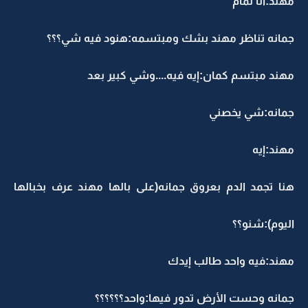
مهند:أنا تمام
جمانه تناظر مهند بشك ومبتسمه:هنود فيه شي؟؟؟
مهند مبتسم كمان:إيه فيه....وشي كبير بعد
جمانه:شي يخصني
مهند:إيه
هنا تجمد الدم بعروق جمانه(على بالها مهند عرف بخبالها
اليوم):شنو؟؟
مهند:فيه واحد طالب إيدك
جمانه وحست الأرض تدور فيها:واحد؟؟؟؟؟؟