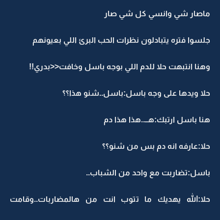
ماصار شي وانسي كل شي صار
جلسوا فتره يتبادلون نظرات الحب البرئ اللي بعيونهم
وهنا انتبهت حلا للدم اللي بوجه باسل وخافت<<بدري!!
حلا ويدها على وجه باسل:باسل..شنو هذا؟؟
هنا باسل ارتبك:هــ..هذا هذا دم
حلا:عارفه انه دم بس من شنو؟؟
باسل:تضاربت مع واحد من الشباب..
حلا:الله يهديك ما تتوب انت من هالمضاربات..وقامت