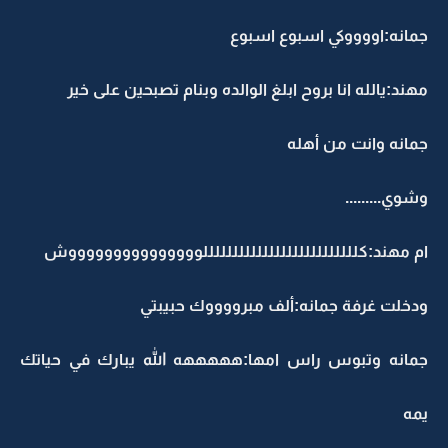
جمانه:اووووكي اسبوع اسبوع
مهند:يالله انا بروح ابلغ الوالده وبنام تصبحين على خير
جمانه وانت من أهله
وشوي.........
ام مهند:كللللللللللللللللللللللللللوووووووووووووووش
ودخلت غرفة جمانه:ألف مبرووووك حبيبتي
جمانه وتبوس راس امها:هههههه الله يبارك في حياتك
يمه