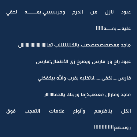
عبود نازل من الدرج وجرييييييي:يمــــــــــه لحقي
عليه....يمــــــه!!!!!
ماجد معصصصصصصب:يالكلللللللب تعااااااااااااااااااااال
عبود راح ورا فارس ويصرخ زي الأطفال:فارس
فارس....تكفى......لاتخليه يقرب والله بيكفخني
ماجد ومازال معصب:إما وريتك يالحمااااااار
الكل يناظرهم وأنواع علامات التعجب فوق
روسهم!!!!!!!!!!!!!