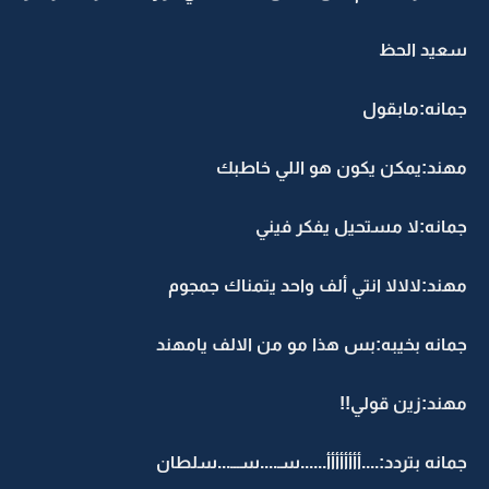
سعيد الحظ
جمانه:مابقول
مهند:يمكن يكون هو اللي خاطبك
جمانه:لا مستحيل يفكر فيني
مهند:لالالا انتي ألف واحد يتمناك جمجوم
جمانه بخيبه:بس هذا مو من الالف يامهند
مهند:زين قولي!!
جمانه بتردد:....أأأأأأأأ......سـ....ســـ...سلطان