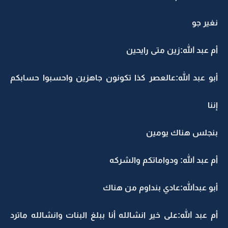
نغير جو
أم عبد الله:زين متى رايحين
أبو عبد الله:عالعصر كذا تكونون جاهزين واحسبوا حسابكم
إننا
بنجلس هناك يومين
أم عبد الله: ودواماتكم والشركه
أبو عبدالله:عادي بنداوم من هناك
أم عبد الله:على خير انشالله أنا ببلغ البنات وانشالله ماترد