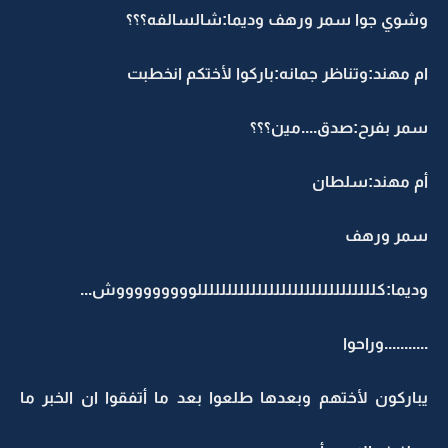
وشوي جوا سمر ورهف وديما:شالسالفه؟؟؟
ام مهند:وتناظر جمانه:باركوا لأختكم انخطبت
سمر بفرح:صدق....مين؟؟؟
أم مهند:سلطان
سمر ورهف
وديما:كللللللللللللللللللللللللللللللوووووووووش...
...........وراحوا
يباركون لأختهم وبعدها طلعوا بعد ما أتفقوا ان الخبر ما