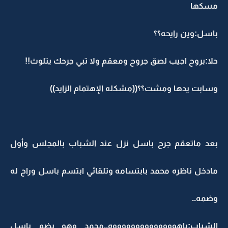
مسكها
باسل:وين رايحه؟؟
حلا:بروح اجيب لصق جروح ومعقم ولا تبي جرحك يتلوث!!
وسابت يدها ومشت؟؟((مشكله الإهتمام الزايد))
بعد ماتعقم جرح باسل نزل عند الشباب بالمجلس وأول
مادخل ناظره محمد بابتسامه وتلقائي ابتسم باسل وراح له
وضمه..
الشباب:ياهووووووووووووووه..محمد وهو يضم باسل