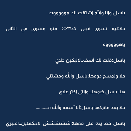
باسل:وانا والله اشتقت لك موووووت
حلا:ليه تسوي فيني كذ؟؟<< منو مسوي في الثاني
ياهوووووه
باسل:قلت لك آسف..لاتبكين حلاي
حلا وتمسح دوعها:باسل والله وحشتني
هنا باسل ضمها...وانتي اكثر غلاي
حلا بعد ماتركها باسل:أنا آسفه والله مـــ........
باسل حط يده على فمها:اششششش لاتتكملين..اعتبري