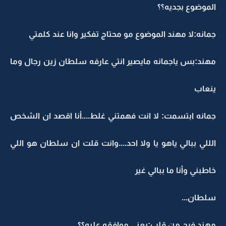
الموضوع بجديه؟؟
جمانه:لا مهند الموضوع مو محتاج تفكير وانا عند كلمتي
مهند:بس ياجمانه مايصير انتي عارفه سلطان زين رجال وما
ينعاب
جمانه ابتسمت: لا انت فهمتني غلط....أنا اقصد ان الشخص
الللي ببالي ياهو يا ولا احد....وانت قلت ان سلطان هو اللي
خاطبني وأنا ما ببالي غير
سلطان...
مهند فرح من قلب:يعني موافقه عليه؟؟