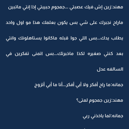
مهند:زين إش فيك عصبتي ...جمجوم حبيبتي إذا إنتي ماتبين
ماراح نجبرك على شي بس يكون بعلمك هذا مو اول واحد
يطلب يدك...بس اللي جوا قبله ماكانوا يستاهلونك وانتي
بعد كنتي صغيره لكذا ماخبرتك...بس اتمنى تفكرين في
السالفه عدل
جمانه:ما راح أفكر ولا أبي أفكر...أنا ما أبي أتزوج
مهند:زين جمجوم لمتى؟
جمانه:لما ياخذني ربي