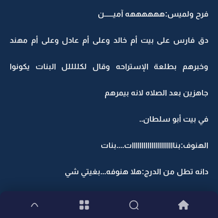
فرح ولميس:ههههههه آميــــــن
دق فارس على بيت أم خالد وعلى أم عادل وعلى أم مهند
وخبرهم بطلعة الإستراحه وقال لكللللل البنات يكونوا
جاهزين بعد الصلاه لانه بيمرهم
في بيت أبو سلطان..
الهنوف:بناااااااااااااااااااااات....بنات
دانه تطل من الدرج:هلا هنوفه...بغيتي شي
الهنوف:وينهم خلود وعهود