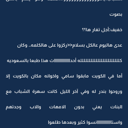
بصوت
خفيف:أجل تغار ها؟؟
عدى هاليوم عالكل بسلام<<ركزوا على هالكلمه.. وكان
كللللللللللللللللللللللله أحدااااااااااااااث هذا طبعا بالسعوديه
أما في الكويت مابقوا سامي واخوانه مكان بالكويت إلا
وروحوا بندر له وفي آخر الليل كانت سهرة الشباب مع
البنات يعني بدون الامهات والاب وجدتهم
واستااااااااااااانسوا كثير وبعدها طلعوا