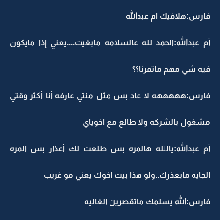
فارس:هلافيك ام عبدالله
أم عبدالله:الحمد لله عالسلامه مابغيت....يعني إذا مايكون
فيه شي مهم ماتمرنا؟؟
فارس:هههههه لا عاد بس مثل منتي عارفه أنا أكثر وقتي
مشغول بالشركه ولا طالع مع اخوياي
أم عبدالله:ياللله هالمره بس طلعت لك أعذار بس المره
الجايه مابعذرك..ولو هذا بيت اخوك يعني مو غريب
فارس:الله يسلمك ماتقصرين الغاليه