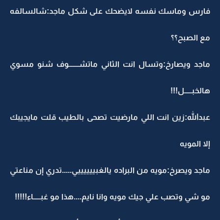
فارس وماسك نفسه لايضحك على شكل ماجد:شالسالفه
مع الصبح؟؟
ماجد ويصارخ:وتسال انت الثاني ماتشـــــــوف شنو مسوي
هالخبـــــل!!!
عبدالله:زين انت اللي مارضيت تصحى بالطيب قلت مايجيبك
إلا المويه
ماجد ويصرخ:مويه من البراده يالغبييييييي.....تدري إن مناعتي
مو شي وتصب علي جيك مويه وانا نايم....هذا مو غبـــــاء!!!!!