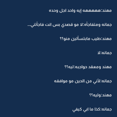
مهند:هههههه إيه واحد اجل وحده
جمانه ومتفاجأه:لا مو قصدي بس انت فاجأتني...
مهند:طيب مابتسألين منو؟؟
جمانه:لا
مهند ومعقد حواجبه:ليه؟؟
جمانه:لأني من الحين مو موافقه
مهند:وليه؟؟
جمانه:كذا ما ابي كيفي