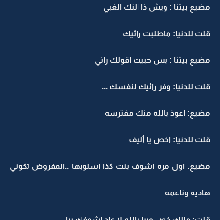
مضيع بيتنا : ويش ذا النك الغبي
قلت للدنيا: ماطلبت رائيك
مضيع بيتنا : بس حبيت اقولك رائي
قلت للدنيا: وفر رائيك لنفسك ...
مضيع: اعوذ بالله منك مفترسه
قلت للدنيا: اخص يا أليف
مضيع: اول مره اشوف بنت كذا اسلوبها ..المفروض تكوني
هاديه وناعمه
قلت: مالك خص وبرا يالله لا عاد اشوفك برا