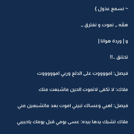
~ نسمع عذول }
همَّه ,, نموت و نفترق ,,
و | وردة هوانا |
تختنق ..!!
فيصل: امووووت على الدلع وربي اموووووت
ملاك: لا تكفى لاتموت الحين ماشبعت منك
فيصل: اهبي وعساك تبيني اموت بعد ماتشبعين مني
ملاك تشبك يدها بيده: عسى يومي قبل يومك ياحبيبي