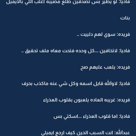
فاديا: لو يطير بس تصدقين طلع مصيبه اغلب اللي بالايميل
بنات
فريده: سوي لهم دلييت ..
فاديا: لاتخافين ...كل وحده فتحت معاه ملف تحقيق ..
فريده: يلعب عليهم صح
فاديا: لاوالله قايل اسمه وكل شي عنه ماكذب بحرف
فريده: غريبه العاده يلعبون بقلوب العذراء
فاديا: اما قلوب العذراء ...اسكتي بس
عبدالله: انت السبب الحين كيف ارجع ايميلي