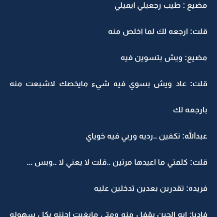
مضيع : طيب رجعيلي ايميلي
قلت: ارجعه لك لما اخلص منه
مضيع: ويش بتسوين فيه
قلت: عاد ويش بسوي فيه شيء مايخصك لاشبعت منه
بارجعه لك
عبدالله: تكفين ..رديه وربي فيه خوياي
قلت: كلمتي ما اعيدها مرتين ..قلت لا يعني لا ..وبس ...
فريده: تقدرين بعدين تدخلين عليه
فاديا: ايه الحين بقفل منه ومتى مابغيت اجننه بكل سهوله