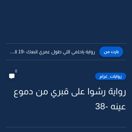
بارت من
رواية ياحلمي اللي طول عمري اتبعك -18
0
روايات_غرام
رواية رشوا على قبري من دموع
عينه -38