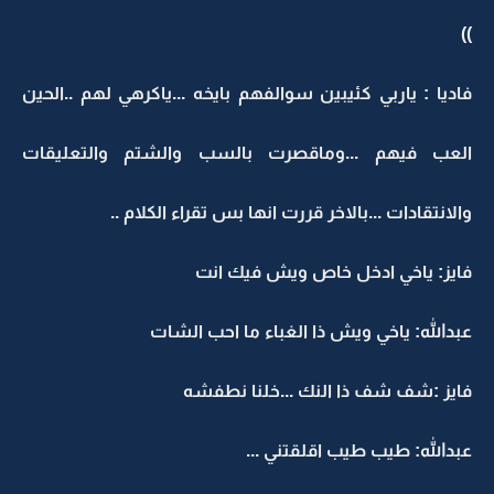
))
فاديا : ياربي كئيبين سوالفهم بايخه ...ياكرهي لهم ..الحين
العب فيهم ...وماقصرت بالسب والشتم والتعليقات
والانتقادات ...بالاخر قررت انها بس تقراء الكلام ..
فايز: ياخي ادخل خاص ويش فيك انت
عبدالله: ياخي ويش ذا الغباء ما احب الشات
فايز :شف شف ذا النك ...خلنا نطفشه
عبدالله: طيب طيب اقلقتني ...