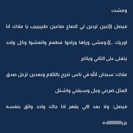
ومشت
فيصل ((تبين تردين لي الصاع صاعين طيييييب يا ملاك انا
اوريك ..)).ومشى وراها وراحوا مطعم واتعشوا وكل واحد
يتغلى على الثاني ويكابر
ملاك: سبحان الله في ناس تجرح بالكلام وبعدين تزعل صدق
المثل ضربني وبكى وسبقني واشتكى
فيصل: ولا بعد االي يقهر اذا جاك واحد واثق بنفسه
بزيااااااااااااده