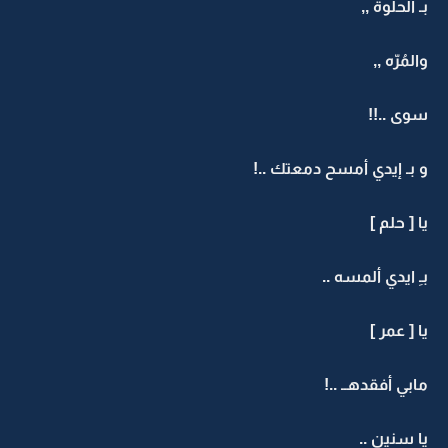
بـ الحلوة ,,
والمُرّه ,,
سوى ..!!
و بـ إيدي أمسح دمعتك ..!
يا [ حلم ]
بـِ ايدي ألمسه ..
يا [ عمر ]
مابي أفقدهــ ..!
يا سنين ..