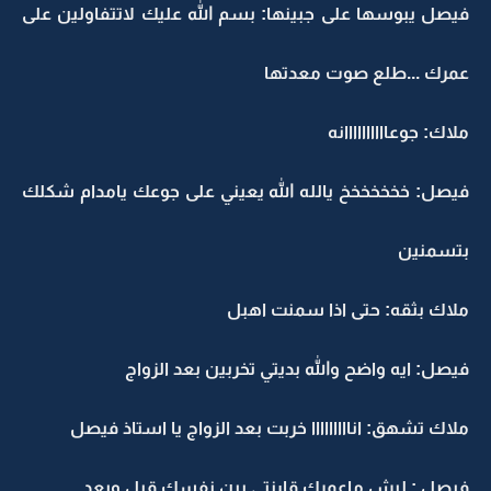
فيصل يبوسها على جبينها: بسم الله عليك لاتتفاولين على
عمرك ...طلع صوت معدتها
ملاك: جوعاااااااااانه
فيصل: خخخخخخخ يالله الله يعيني على جوعك يامدام شكلك
بتسمنين
ملاك بثقه: حتى اذا سمنت اهبل
فيصل: ايه واضح والله بديتي تخربين بعد الزواج
ملاك تشهق: انااااااااا خربت بعد الزواج يا استاذ فيصل
فيصل : ليش ماعمرك قارنتي بين نفسك قبل وبعد