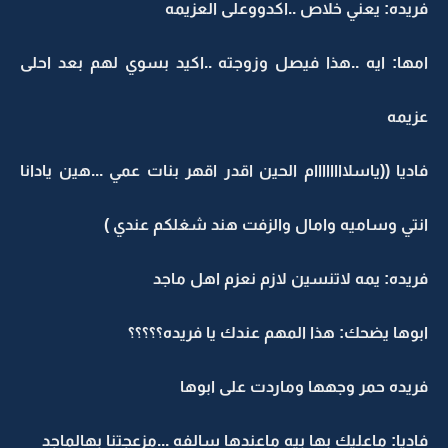
فريده: يعني خلاص ..اكدووعلى العزيمه
امها: ايه ..هذا فيصل وزوجته ..اكيد بسوي لهم بعد احلى
عزيمه
فاديا ((ياسلاااااااام الحين اقدر اقهر بنات عمي ...هين يادانا
انتي وساميه وامال والزفت هند شغلكم عندي )
فريده: يمه لاتنسين لازم نعزم اهل ماجد
ابوها يضحك: هذا المهم عندك يا فريده؟؟؟؟؟
فريده حمر وجهها وماردت على ابوها
فاديا: ماعليك بها بيه ماعندها سالفه ...مزعجتنا بهالماجد