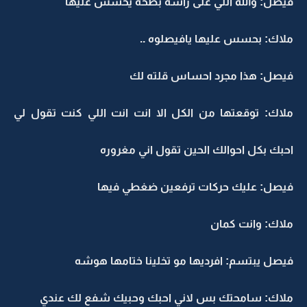
فيصل: والله اللي على راسه بطحه يحسس عليها
ملاك: بحسس عليها يافيصلوه ..
فيصل: هذا مجرد احساس قلته لك
ملاك: توقعتها من الكل الا انت انت اللي كنت تقول لي
احبك بكل احوالك الحين تقول اني مغروره
فيصل: عليك حركات ترفعين ضغطي فيها
ملاك: وانت كمان
فيصل يبتسم: افرديها مو تخلينا ختامها هوشه
ملاك: سامحتك بس لاني احبك وحبيك شفع لك عندي