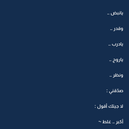
يانبض ..
وقدر ..
يادرب ..
ياروح ..
ونظر ..
صدّقني :
لا جيتك أقول :
أكبر .. غلط ~