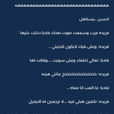
ههههههههههههههههههههههههههههههه
احسن ..يستاهل
فريده مرت وسمعت صوت ضحك فاديا دخلت عليها
فريده: ويش فيك لايكون انجنيتي ..
فاديا: تعالي اعلمك ويش سويت ....وقالت لها
فريده: خخخخخخخخخخخخخخخ مانتي هينه
فاديا: ما العب انا معاه ..
فريده: تكفين هبلي فيه ...لا ترجعين له الايميل