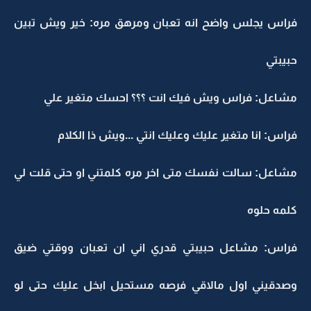
فراس يجلس واضح انه تعبان ومرهق مره: خير ويش تبين
حبيبتي
مشاعل: فراس ويش فيك انت ؟؟؟ احسك متغير علي
فراس: انا متغير عليك وعليك انتي ...ويش ذا الكلام
مشاعل: سالت نفسك متى اخر مره كلمتني او حتى قلت لي
كلمه حلوه
فراس: مشاعل حبيبتي قدري اني ان تعبان ووقتي ضيق
وصدقيني اول مالاقي فرصه مستحيل ابخل عليك حتى لو