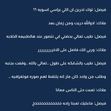
فيصل: توك تدرين ان اللي براسي اسويه ؟؟
ملاك: لاوالله دريت ومن زمان بعد
فيصل: طيب تعالي بحضني ابي نتصور عند هالطبيعه الخلابه
ملاك: وربي انك فاصل على الاخررررررررر
فيصل: طيب يالشابكه على طول ..تعالي يالله ..وقفت بجنبه
وطلب من واحد كان مار انه يلتقط لهم صوره فوتغرافيه ..
ملاك: تعبت حتى الناس معانا
فيصل: ماعليك تعبنا راحه خخخخخخخخخخخخخ