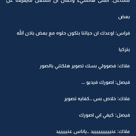
مشاعل: اتمنى هالشيء وكمان ان الشغل مايفرقنا عن
بعض
فراس: اوعدك ان حياتنا بتكون حلوه مع بعض باذن الله
بتركيا
ملاك: فصوولي بسك تصوير هلكتني بالصور
فيصل: اصورك فيديو ...
ملاك: خلاص بس ..كفايه تصوير
فيصل: كيفي ابي اصورك
ملاك: عنييييييييييد ..ياناس عنيييييد