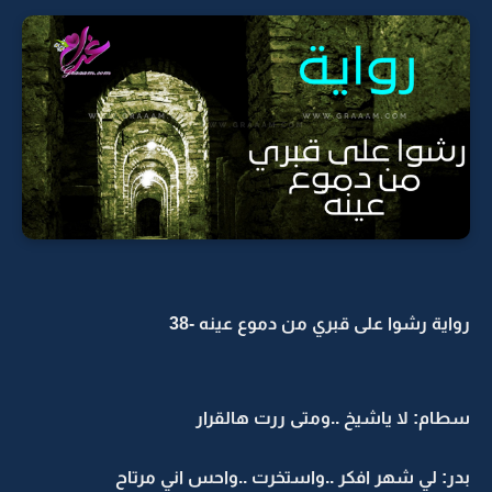
رواية رشوا على قبري من دموع عينه -38
سطام: لا ياشيخ ..ومتى ررت هالقرار
بدر: لي شهر افكر ..واستخرت ..واحس اني مرتاح