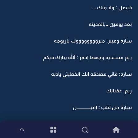
فيصل : ولا منك ...
بعد يومين ..بالمدينه
ساره وعبير: مبرووووووووك ياريومه
ريم مستحيه وجهها احمر : الله يبارك فيكم
ساره: ماني مصدقه انك انخطبتي يادبه
ريم: عقبالك
سارة من قلب : اميـــــــــــــــن
عبير: حشى فاصخه الحياء ذي استحي على وجهك