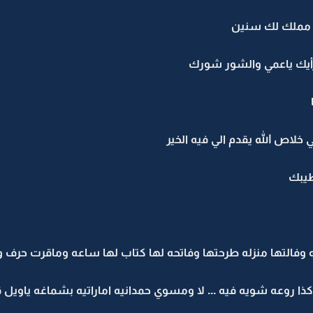
ت مملك لك سنين
 رأيك ياعمي والشور شورك
اص الله يقدم الي فيه الخير
طيبك
ثه وفالتها منزله طرحتها وفاتحه لها كتاب لها ساعه وماقرت حرف و
ا روعه شويه فيه ... لا ومسوي حمدانيه اماراتيه بشماغه ياويل قلب