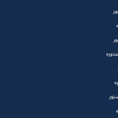
ور
ور
جذوره
ه
ستور
ه