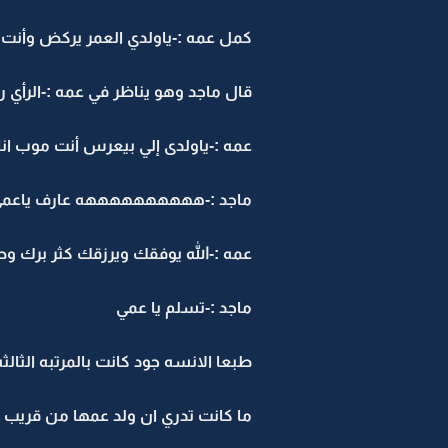
كمل عمه :-ياولدي العمر يركض وأن
قال ماجد وهو يناظر في عمه :-الرأي
عمه :-ياولدى إلي بيعرس أنت موب انا
ماجد :-ههههههههههه عارف ياعمي خل
عمه :-الله يوفقك ويرزقك كثر برك و
ماجد :-تسلم يا عمي
طبعا الانسه جود كانت بالمرتبه الثال
ما كانت تدري ان ولد عمها من قريب كذ