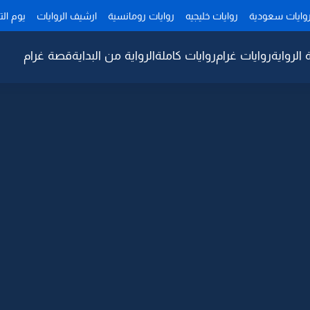
وايات سعودية
روايات خليجيه
روايات رومانسية
ارشيف الروايات
يوم ال
 الرواية
روايات غرام
روايات كاملة
الرواية من البداية
قصة غرام