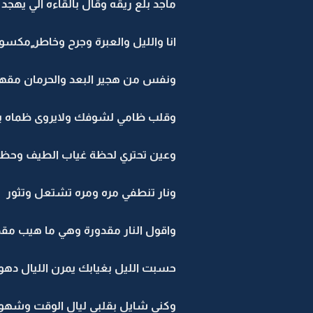
ماجد بلع ريقه وقال بالقاءه الي يه
انا والليل والعبرة وجرح وخاطر ٍمكسو
ونفس من هجير البعد والحرمان مقه
وقلب ظامي لشوفك ولايروى ظماه ب
وعين تحتري لحظة غياب الطيف وحظو
ونار تنطفي مره ومره تشتعل وتثور
واقول النار مقدورة وهي ما هيب مقد
حسبت الليل بغيابك يمرن الليال دهو
وكني شايل بقلبي ليال الوقت وشهو