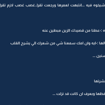
وه فيه ...انتبهت لعمرها ورجعت تقرا..غصب غصب لازم تقرا ه
ه :-عطنا من قصيدك الزين مبطين عنه
عيالها :-ايه وان امك سمعنا شي من شعرك الي يشرح القلب
ين ...
نشرتها
فظها وبعرف ان كانت قد نزلت ...