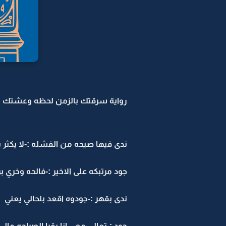
رواية سرقتك بالزمن لحظه وعشتك بال
ندى فيها صيحه من الفشله :-لا يكثر 
جود مرتبكه على الاخير :-فالحه وخري بر
ندى بقهر :-جودوه اقعد بلحالي يعني
جود :-تعالي معي انا بقرا الصراحه م