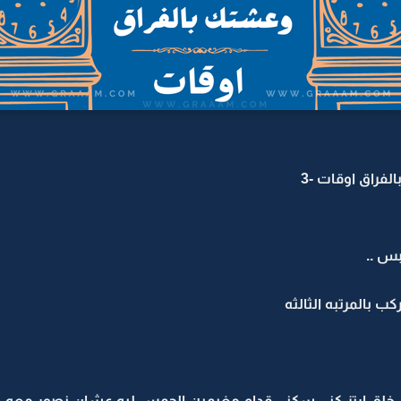
فراق اوقات -3
بس ..
كب بالمرتبه الثالثه
الي خلق ارتز كني سكني قدام مغيمين الجمس ليه عشان نصور معه .