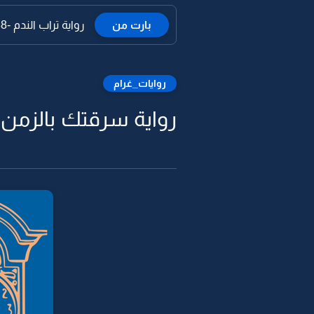
بارت من
رواية تراب الندم -38
روايات_غرام
رواية سرقتك بالزمن 