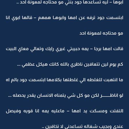
ابوها – ليه تساعدها جود بنتي مو محتاجه لمعونة احد ..
ابتسمت جود ترفه عن امها وابوهـا همهم – قالها ابوي انا
مو محتاجه لمعونة احد
قالت امها برجا – يمه حبيبتي غيري رايك وتعالي معاي البيت
كم يوم لين تتعافين ناظري بالله كانك هيكل عظمي ...
ما انتهبت للغلطه الي غلطتها بكلامها ابتسمت جود بالم اه
لو اناظـــــــــر لكن مو كل شي يتمناه الانسان يقدر يحصله ...
التفتت ومسكت يد امها – ماعليه يمه انا قويه وفيصل
عندي وبجيب شغاله تساعدني لا تخافين ..