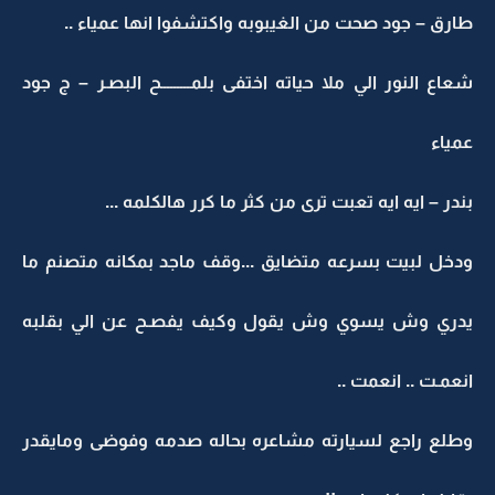
طارق – جود صحت من الغيبوبه واكتشفوا انها عمياء ..
شعاع النور الي ملا حياته اختفى بلمـــــــــح البصـر – ج جود
عمياء
بندر – ايه ايه تعبت ترى من كثر ما كرر هالكلمه ...
ودخل لبيت بسرعه متضايق ...وقف ماجد بمكانه متصنم ما
يدري وش يسوي وش يقول وكيف يفصـح عن الي بقلبه
انعمـت .. انعمت ..
وطلع راجع لسيارته مشاعره بحاله صدمه وفوضى ومايقدر