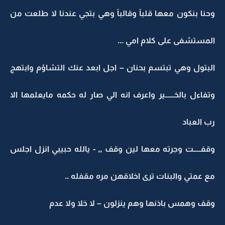
وحنا بنكون معها قلبآ وقالبآ وهي بتجي عندنا لا طلعت من
المستشفى على كلام امي ...
البتول وهي تبتسم بحنان – اجل ابعد عنك التشاؤم وابتهج
وتفاءل بالخــــــير واعرف انه الي صار له حكمه مايعلمها الا
رب العباد
وقفـــــت وجرته معها لين وقف ,, - يالله حبيبي انزل اجلس
مع عمتي والبنات ترى اخلاقهن مره مقفله ..
وقف وهمس باذنها وهم ينزلون – لا خلا ولا عدم