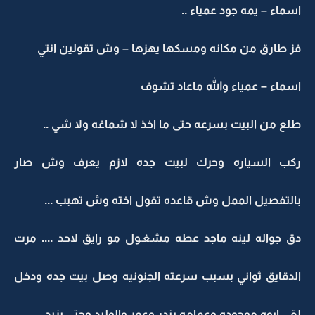
اسماء – يمه جود عمياء ..
فز طارق من مكانه ومسكها يهزها – وش تقولين انتي
اسماء – عمياء والله ماعاد تشوف
طلع من البيت بسرعه حتى ما اخذ لا شماغه ولا شي ..
ركب السياره وحرك لبيت جده لازم يعرف وش صار
بالتفصيل الممل وش قاعده تقول اخته وش تهبب ...
دق جواله لينه ماجد عطه مشغـول مو رايق لاحد .... مرت
الدقايق ثواني بسبب سرعته الجنونيه وصل بيت جده ودخل
لقى ابوه موجوده وعمامه بندر وعمر والوليد وحتى يزيد