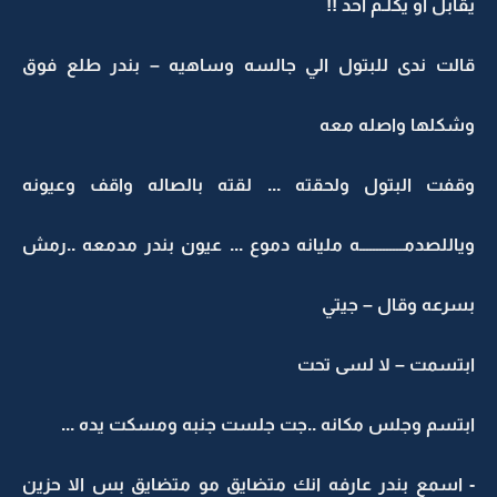
يقابل او يكلـم احد !!
قالت ندى للبتول الي جالسه وساهيه – بندر طلع فوق
وشكلها واصله معه
وقفت البتول ولحقته ... لقته بالصاله واقف وعيونه
وياللصدمـــــــــــــه مليانه دموع ... عيون بندر مدمعه ..رمش
بسرعه وقال – جيتي
ابتسمت – لا لسى تحت
ابتسم وجلس مكانه ..جت جلست جنبه ومسكت يده ...
- اسمع بندر عارفه انك متضايق مو متضايق بس الا حزين