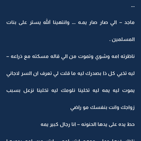
...
ماجد – الي صار صار يمـه ... وانتهينا الله يستر على بنات
المسلمين .
ناظرته امه وشوي وتموت من الي قاله مسكته مع ذراعه –
ليه تخبي كل ذا بصدرك ليه ما قلت لي تعرف ان السر لاجاني
يموت ليه يمه ليه تخلينا نلومك ليه تخلينا نزعل بسبب
زواجك وانت بنفسك مو راضي
حط يده على يدها الحنونه – انا رجال كبير يمه