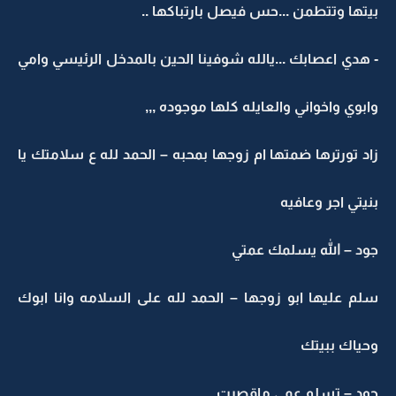
بيتها وتتطمن ...حس فيصل بارتباكها ..
- هدي اعصابك ...يالله شوفينا الحين بالمدخل الرئيسي وامي
وابوي واخواني والعايله كلها موجوده ,,,
زاد تورترها ضمتها ام زوجها بمحبه – الحمد لله ع سلامتك يا
بنيتي اجر وعافيه
جود – الله يسلمك عمتي
سلم عليها ابو زوجها – الحمد لله على السلامه وانا ابوك
وحياك ببيتك
جود – تسلم عمي ماقصرت