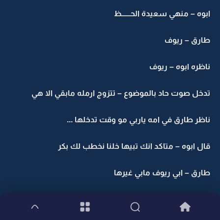
ابوه – منهي سعيدة الحــــــظ
طارق – ريوف
ناظره ابوه – ريوف
تدخل صوت حاد بالموضوع – تتزوج ارمله مابقي الا هي
ناظر طارق في امه ياربي مو وقت تدخلها ...
قال ابوه – متاكد انك تبيها خلنا نخطب لك بكر
طارق – ابي ريوف مابي غيرها
امه شوي ويغمى عليهـــــــــا – بنت سلمان لا لا