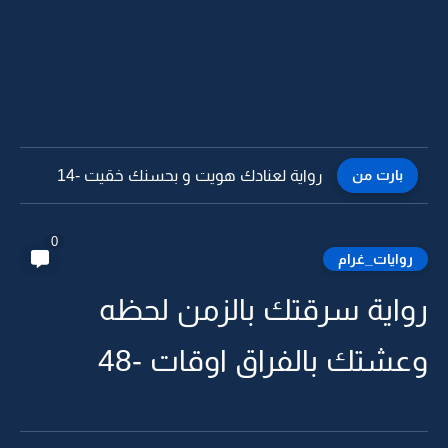
بارت من
رواية لعنادك هويت و بحسنك خقيت -13
0
روايات_غرام
رواية سرقتك بالزمن لحظه
وعشتك بالفراق اوقات -48