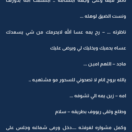
ناظر فيها وعلى وجهه ابتسامه .. ابتسمت امه بدورهـا
ونست الضيق لوهله ...
ناظرته ... – رح يمه عسا الله لايحرمك من شي يسعدك
عساه يحميك ويخليك لي ويرضى عليك
ماجد – اللهم اميـن ...
يالله بروح انام لا تصحوني للسحور مو مشتهيـه ..
امه – زين يمه الي تشوفه ...
وطلع ولقى ريووف بطريقه – سلام
وكمل مشواره لغرفتـه ....دخل ورمى شماغه وجلس على