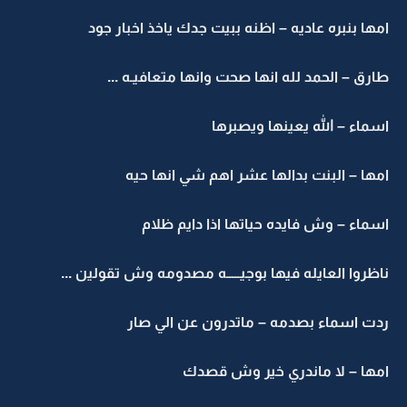
امها بنبره عاديه – اظنه ببيت جدك ياخذ اخبار جود
طارق – الحمد لله انها صحت وانها متعافيـه ...
اسماء – الله يعينها ويصبرها
امها – البنت بدالها عشر اهم شي انها حيه
اسماء – وش فايده حياتها اذا دايم ظلام
ناظروا العايله فيها بوجيـــــه مصدومه وش تقولين ...
ردت اسماء بصدمه – ماتدرون عن الي صار
امها – لا ماندري خير وش قصدك