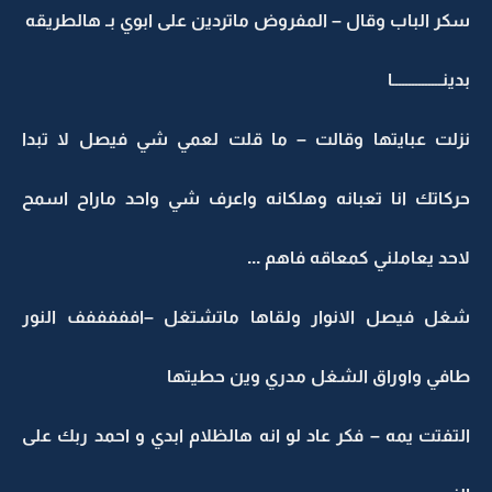
سكر الباب وقال – المفروض ماتردين على ابوي بـ هالطريقه
بدينـــــــــــــــا
نزلت عبايتها وقالت – ما قلت لعمي شي فيصل لا تبدا
حركاتك انا تعبانه وهلكانه واعرف شي واحد ماراح اسمح
لاحد يعاملني كمعاقه فاهم ...
شغل فيصل الانوار ولقاها ماتشتغل –افففففف النور
طافي واوراق الشغل مدري وين حطيتها
التفتت يمه – فكر عاد لو انه هالظلام ابدي و احمد ربك على