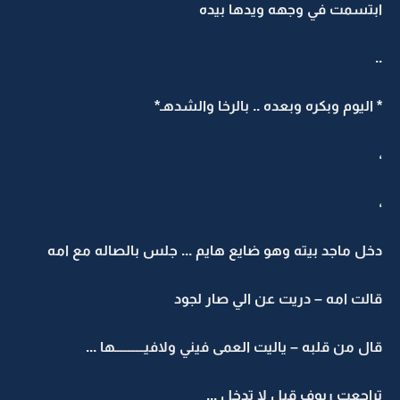
ابتسمت في وجهه ويدها بيده
..
* اليوم وبكره وبعده .. بالرخا والشدهـ*
،
،
دخل ماجد بيته وهو ضايع هايم ... جلس بالصاله مع امه
قالت امه – دريت عن الي صار لجود
قال من قلبه – ياليت العمى فيني ولافيـــــــــــها ...
تراجعت ريوف قبل لا تدخل ...