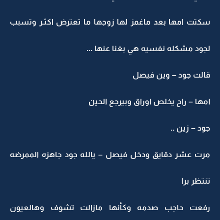
سكتت امها بعد ماغمز لها زوجها ما تعترض اكثـر وتسبب
لجود مشكله نفسيه هي بغنا عنها ...
قالت جود – وين فيصل
امها – راح يخلص اوراق وبيرجع الحين
جود – زين ..
مرت عشر دقايق ودخل فيصل – يالله جود جاهزه الممرضه
تنتظر برا
رفعت حاجب صدمه وكأنها مازالت تشوف وهالعيون