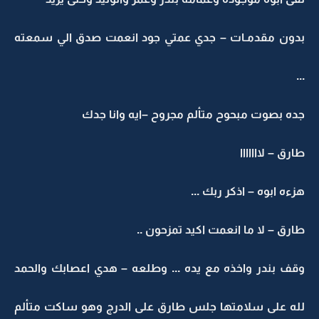
بدون مقدمـات – جدي عمتي جود انعمت صدق الي سمعته
...
جده بصوت مبحوح متألم مجروح –ايه وانا جدك
طارق – لااااااا
هزءه ابوه – اذكر ربك ...
طارق – لا ما انعمت اكيد تمزحون ..
وقف بندر واخذه مع يده ... وطلعه – هدي اعصابك والحمد
لله على سلامتها جلس طارق على الدرج وهو ساكت متألم