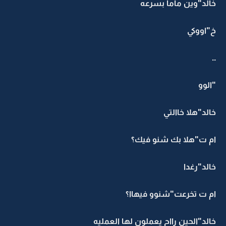
خالد"وين ماما بسرعه
خ"اووكي
..
"الوو
خالد"هلا خاالتي
ام ت"هلا بك شنو فيك؟
خالد"رغدا
ام ت تخرعت"شنوو فيهاا؟
خالد"الحين رااح يعملون لها العمليه