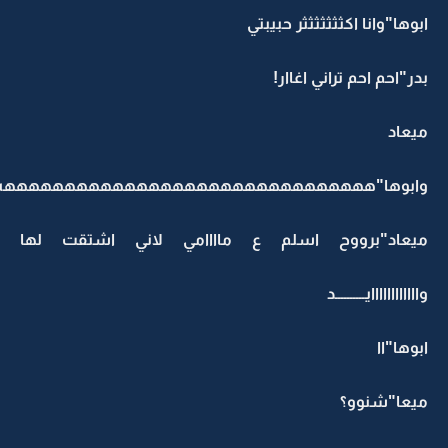
ابوها"وانا اكثثثثثثثر حبيبتي
بدر"احم احم تراني اغاار!
ميعاد
وابوها"هههههههههههههههههههههههههههههههه
ميعاد"برووح اسلم ع ماااامي لاني اشتقت لها
واااااااااااايــــــــــد
ابوها"اا
ميعا"شنوو؟