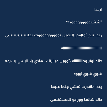
لرغدا
"ششنووووووووو؟؟؟
رغدا تبكي"مااقدر التحمل بموووووووووت بطنيييييييييييييي
آآآآآآآآآآآآآآآآآآآآآآآآآآآآآآآآآآآآآآآآآه
خالد توتر وخاااااااااف"ووين عباايتك ..هاذي يلا البسي بسرعه
شوي شوي ايووه
رغدا ماقدرت تمشي وغما عليها
خالد شالها ووراحو للمستشفـى