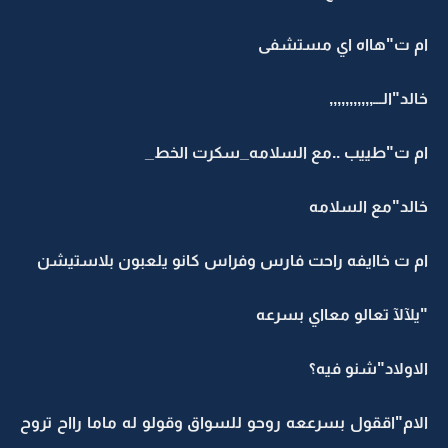
ام ت"هااه اي مستشفى
خالد"الـــ,,,,,,,,,,,
ام ت"طييب ..مع السلامه_سكرت الخط_
خالد"مع السلامه
ام ت خاايفه راحت فارس وفراس كانو يلعبون بلاستيشن
"يلآلآ تعالو معااي بسرعه
الاولاد"شنو فيه؟
الام"اققول بسرععه روحو للسواق وقولو له ماما رااح تروح