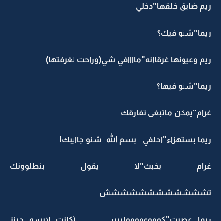
ريم ضايق خلقها"دخلي
ريما"شنو فيك؟
ريم وعيونها غرقاانه"ماااافي شي(وراحت لغرفتها)
ريما"شنو فيها؟
غرام"يمكن ماتبغى تفارقك
ريما بستهزاء"احلفي _بسم الله_شنو جاايبك!
غرام بخبث"لا يقول بنطلوونك
تشششششششششششش
ريما عصبت"كوووووووولييييي...............(كانت لابسه جينز