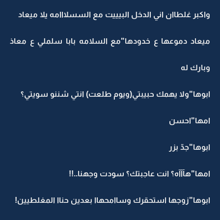
واكبر غلطاان اني الدخل البيييت مع السسلااامه يلا ميعاد
ميعاد دموعها ع خدودها"مع السلامه بابا سلملي ع معاذ
وبارك له
ابوها"ولا يهمك حبيبتي(ويوم طلعت) انتي شننو سويتي؟
امها"احسن
ابوها"جدّ بزر
امها"هآآآه؟ انت عاجبتك؟ سودت وجهنا..!!
ابوها"زوجها استحقرك وساامحهاا بعدين حناا المغلطيين!