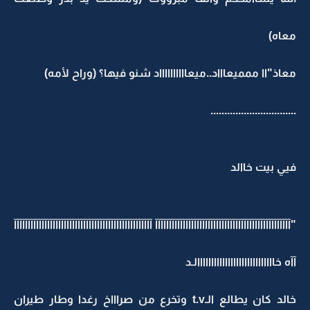
معاه)
معاذ"اا ممميعاااد..ميعااااااااااد شنو فيها؟ (وراح لأمه)
...............................
فيي بيت خاالد
"آآآآآآآآآآآآآآآآآآآآآآآآآآآآآآآآآآآآآآآآآآآآآآآآآ آآآآآآآآآآآآآآآآآآآآآآآآآآآآآآآآآآآآآآآآآآآآآآآآآآ
آآه خاااااااااااااااااااااااااااالـد
خالد كان يطالع الـt.v وتخرع من صراااخ رغدا وطار طيران