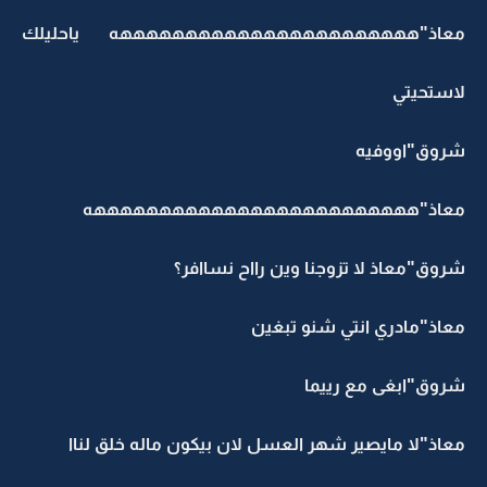
معاذ"هههههههههههههههههههههههه ياحليلك
لاستحيتي
شروق"اووفيه
معاذ"هههههههههههههههههههههههههه
شروق"معاذ لا تزوجنا وين رااح نساافر؟
معاذ"مادري انتي شنو تبغين
شروق"ابغى مع رييما
معاذ"لا مايصير شهر العسل لان بيكون ماله خلق لناا