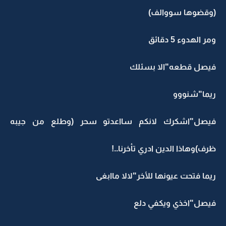
(وقضوها سووالف)
ومر الهدوء 5 دقائق
فيصل قطعه"الا بسئلك
ريما"شنووو
فيصل"اشكرك لانكم سااعدتو سحر (وطلع من جيبه
ظرف)وهاذا الدين ادري تأخرنا..!
ريما فتحت عيونها للأخر"لالا ماابغى
فيصل"اخذي ويكفي دلع