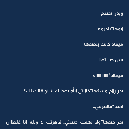
وبدر انصدم
ابوها"ياحرمه
ميعاد كانت بتضمها
بس ضربتهاا
ميعااد"آآآآآآآآآآآه
بدر رااح مسكها"خاالتي الله يهدااك شنو قالت لك؟
امها"قااهرتني..!
بدر ضمها"ولا يهمك حبيبتي...قاهرتك لا ولله انا غلطاان