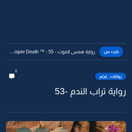
بارت من
رواية همس الموت - Whisper Death ™ - 55 البارت...
0
روايات_غرام
رواية تراب الندم -53