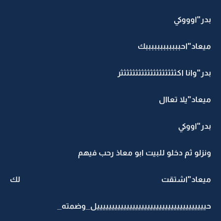
بدر"اوووكي
ميعاد"احببببببببببببك
بدر"وانا اكثثثثثثثثثثثثثثثثثثثر
ميعاد"يلا تعاال
بدر"اووكي
ونزلو ثم دخلو للبيت ابو معاذ رحب فيهم
ميعاد"اشتقت لك
حيييييييييييييييييييييييييييييييييييييل_وضمته_