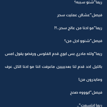
ريما"شنو سببه؟
فيصل"عشاان عمليت سحر
ريما"مو احنا من عالج سحر..؟!
فيصل"شنوو اجل من؟
ريما"ولله مادري بس ابوي قدم الفلوس ورفضو يقول امس
بالليل احد قدم لنا بعديييين ماعرفت اننا مو احنا الكل عرف
ومايدرون من!
فيصل"ايوووه صحح
ريما ابتسمت"..