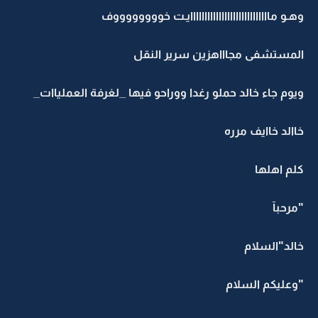
وهـو ماااااااااااااااااااااااااااايـت خووووووووف
المستشفى مجاااهزين سرير النقل
ويوم جاء خالد حملو رغدا ووراحو فيها _لغرفة العملياات_
خاالد خاايف مرره
كلم اهلها
"مرحبآ
خالد"السلام
"وعليكم السلام