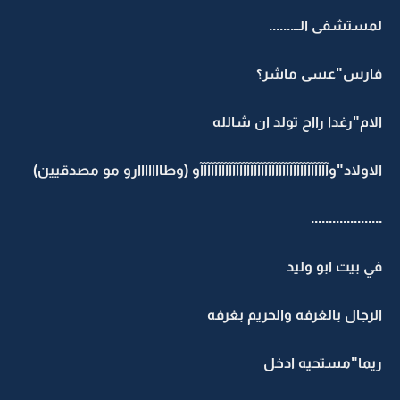
لمستشفى الــ.......
فارس"عسى ماشر؟
الام"رغدا رااح تولد ان شالله
الاولاد"وآآآآآآآآآآآآآآآآآآآآآآآآآآآآآآآآآآآآو (وطااااااارو مو مصدقيين)
....................
في بيت ابو وليد
الرجال بالغرفه والحريم بغرفه
ريما"مستحيه ادخل