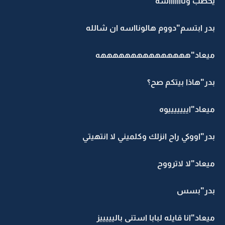
يخطب وناااااااسه
بدر ابتسم"دووم هالونااسه ان شالله
ميعاد"هههههههههههههههه
بدر"هاذا بيتكم صح؟
ميعاد"ايييييييوه
بدر"اووكي راح انزلك وكلميني لا انتهيتي
ميعاد"لا لاترووح
بدر"بسس
ميعاد"انا قايله لبابا استنى باليييييز