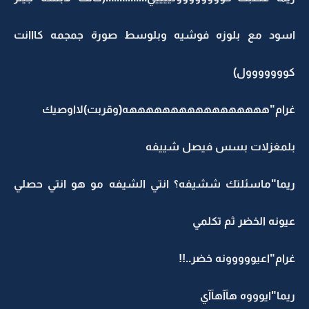
اسود مع بلوزه فوشيه وبلوسط صورة جمجمه كااانت
كووووووول)
غرام"هههههههههههههههههه(وقربت)لااوصيك
بلمغزلات بسس فيصل شييفه
ريما"ماسئلتك ششيفه؟ انتي الشيفه مو هو انتي حصلي
عيونه الخضر ثم تكلمي
غرام"اعيووووونه خضر..!!
ريما"ايوووه هآآهآآي