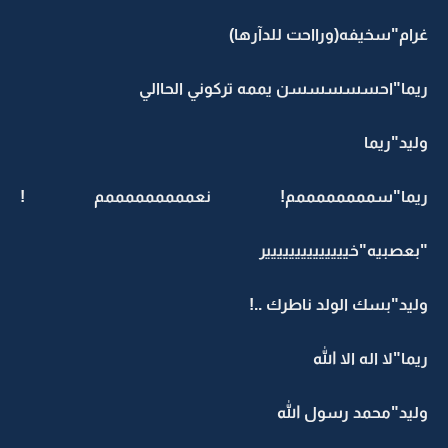
غرام"سخيفه(ورااحت للدآرها)
ريما"احسسسسسن يممه تركوني الحاالي
وليد"ريما
ريما"سممممممممم! نعمممممممممم !
"بعصبيه"خيييييييييييييير
وليد"بسك الولد ناطرك ..!
ريما"لا اله الا الله
وليد"محمد رسول الله