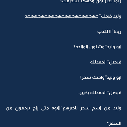
ريما تغير لون وجهها"شعرفك؟
وليد ضحك"هههههههههههههههههههههه
ريما"اا اكذب
ابو وليد"وشلون الوالده؟
فيصل"الحمدلله
ابو وليد"واختك سحر؟
فيصل"الحمدلله بخيير..
وليد من اسم سحر ناضرهم"اايوه متى راح يرجعون من
السفر؟