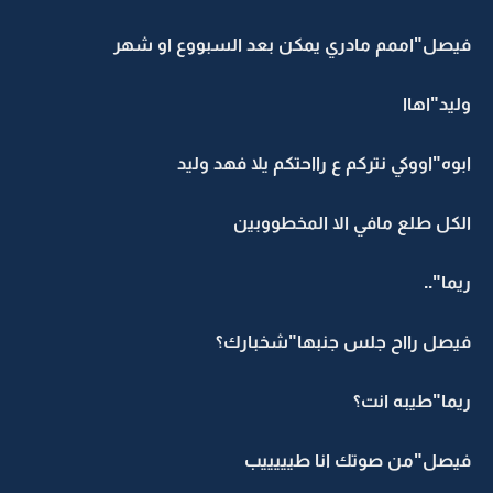
فيصل"اممم مادري يمكن بعد السبووع او شهر
وليد"اهاا
ابوه"اووكي نتركم ع رااحتكم يلا فهد وليد
الكل طلع مافي الا المخطووبين
ريما"..
فيصل رااح جلس جنبها"شخبارك؟
ريما"طيبه انت؟
فيصل"من صوتك انا طيييييب