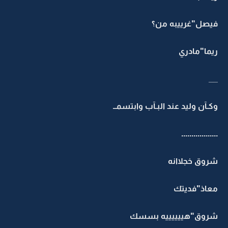
فيصل"غرييبه من؟
ريما"مادري
__
وكـآن وليد عند البـآب وابتسمــ
..................
شروق خجلاانه
معاذ"فديتك
شروق"هييييييه بسسك