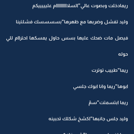
ريمادخلت وبصوت عالي"السلاااااااااام عليييييكم
وليد تفشل وضربها مع ظهرها"بسسسسك فشلتينا
فيصل مات ضحك عليها بسس حاول يمسكها احتراام للي
حوله
ريما"طييب توترت
ابوها"ريما وانا ابوك جلسي
ريما ابتسمتت"سمّ
وليد جلس جانبها"اكشخ شكلك تحبينه