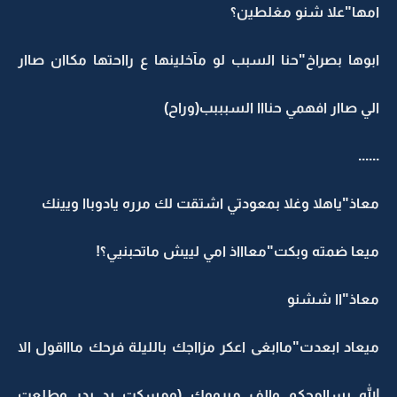
امها"علا شنو مغلطين؟
ابوها بصراخ"حنا السبب لو مآخلينها ع رااحتها مكاان صاار
الي صاار افهمي حنااا السبببب(وراح)
......
معاذ"ياهلا وغلا بمعودتي اشتقت لك مرره يادوباا ويينك
ميعا ضمته وبكت"معاااذ امي لييش ماتحبنيي؟!
معاذ"اا ششنو
ميعاد ابعدت"ماابغى اعكر مزااجك بالليلة فرحك ماااقول الا
الله يساامحكم والف مبرووك (ومسكت يد بدر وطلعت