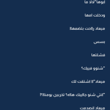
ابوها"لالا ما
ودخلت امها
ميعاد رااحت بتضمهاا
بسس
فشلتها
"شنوو فييك؟
ميعاد"اا اشتقت لك
"انتي شنو جاايبك هااه؟ تخربين يومناا؟!
ميعاد انصدمت