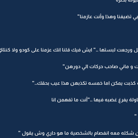
ي تضيفنا وهذا وأنت عازمنا"
ورجعت لبستها .." ايش فيك قلنا انك عزمنا على كودو ولا كنتاكي
ات و ماني صاحب حركات الي دورهن"
ه كذبت يمكن اما خمسه تكذبهن هذا عيب بحقك.."
يفرغ غضبه فيها .."أنت ما تفهمن انا
"
كله معه انفصام بالشخصية ما هو داري وش يقول "