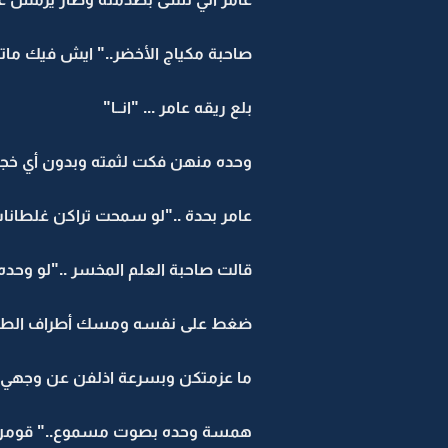
صاحبة مكياج الأخضر.." ايش فيك ماتب
بلع ريقه عامر ... "انــا"
وحده منهن فكت لثمته وبدون أي خجل 
عامر بحدة .."لو سمحت تراكن غلطان
قالت صاحبة العلم المخسر .."لو وحد
ضغط على نفسه ومسك أطراف الطاولة 
ما عزمتكن وبسرعة اذلفن عن وجهي 
همسة وحده بصوت مسموع.." قومن ش