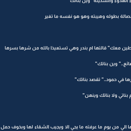
 الهدوء والسكينة "وين بناتك"
الة بطوله وهيبته وهو هو نفسه ما تغير
اطين معك" قالتها ام بندر وهي تستعيذا بالله من شرها بسرها
ئع.." وين بناتك"
رها في حمود.." تقصد بناتك"
بناتي ولا بناتك وينهن"
 من يوم ما عرفته ما يجي الا ويجيب الشقاء لها وبخوف حمل ص