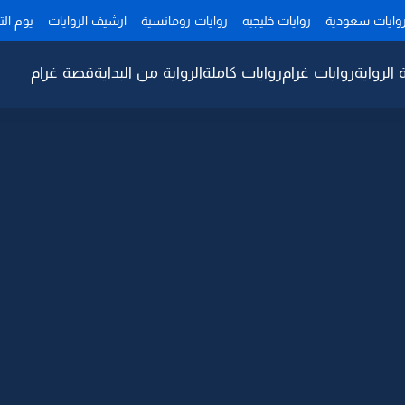
وايات سعودية
روايات خليجيه
روايات رومانسية
ارشيف الروايات
يوم ال
 الرواية
روايات غرام
روايات كاملة
الرواية من البداية
قصة غرام