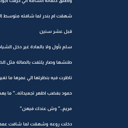
وأطلق كلماته السامة الي خرقت أجواء
شهقت ام بندر لما شافته متوسط الص
قبل عشر سنين
سلم بأول ولا بالعادة غير دخل الشي
طنشها وصار يلتفت بالصالة مثل الضا
ناظرت فيه بنظرتها الي عمرها ما تغي
حمود بغضب اظهر تجعيداته.." ما يهم 
مريم.." وش عندك فيهن"
دخلت روعه وشهقت لما شافت عمها الي