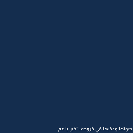
وتها وعذبها في خروجه.."خير يا عم