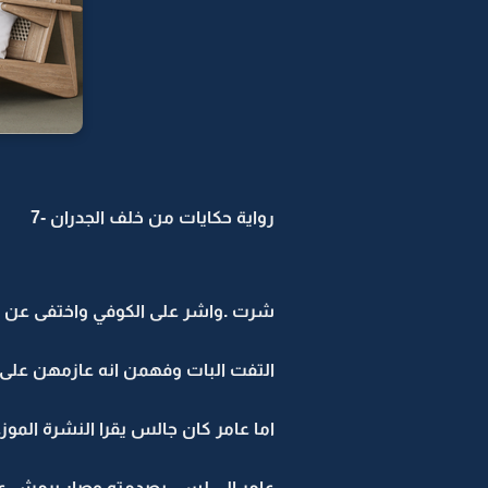
رواية حكايات من خلف الجدران -7
شرت .واشر على الكوفي واختفى عن 
التفت البات وفهمن انه عازمهن على
اما عامر كان جالس يقرا النشرة ال
عامر الي لسى بصدمته وصار يرمش عي