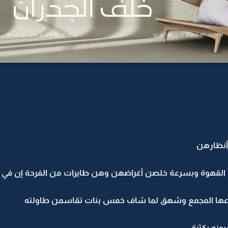
أنظارهن
 القهوة وبسرعة خلصن أغراضهن وهن طايرات من الفرحة إن في 
موزعها المجمع وشهق لما شاف خمس بنات تقاسمن طاولته
ونه بكثرة