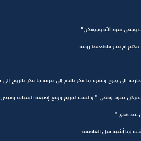
ات وجهي سود الله وجيهكن"
تتكلم ام بندر قاطعتها روعه
رحة الي يجرح وعمره ما فكر بالدم الي بنزفه.ما فكر بالروح ال
 غيركن سود وجهي " والتفت لمريم ورفع إصبعه السبابة وقبض ع
ن عند هذي "
به بما أشبه قبل العاصفة