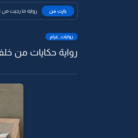
بارت من
رواية ما رجيت من ال
روايات_غرام
رواية حكايات من خلف 