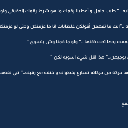
 .." طيب جامل و أعطينا رقمك ما هو شرط رقمك الحقيقي ولو ه
.."انت ما تفهمن أقولكن غلطانات انا ما عزمتكن وحتى لو عزمتكن
جمعت يدها تحت ذقنها .." ولو ما قمنا وش بتسوي "
ل بوجيهن.." هذا اقل شيء اسويه لكن "
ها حركة من حركاته تسارع بخطواته و خنقه مع رقبته.." تبي تفضح
مع