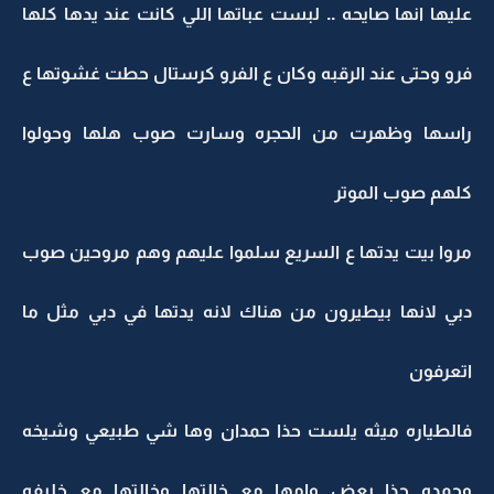
عليها انها صايحه .. لبست عباتها اللي كانت عند يدها كلها
فرو وحتى عند الرقبه وكان ع الفرو كرستال حطت غشوتها ع
راسها وظهرت من الحجره وسارت صوب هلها وحولوا
كلهم صوب الموتر
مروا بيت يدتها ع السريع سلموا عليهم وهم مروحين صوب
دبي لانها بيطيرون من هناك لانه يدتها في دبي مثل ما
اتعرفون
فالطياره ميثه يلست حذا حمدان وها شي طبيعي وشيخه
وحمده حذا بعض وامها مع خالتها وخالتها مع خليفه