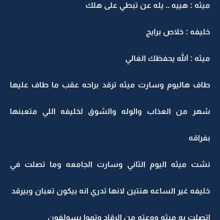
ميثه : هييه .. يله عن تبطي على هلك
خليفه : خلاص برايج
ميثه : الله يحفظك الغالي
طاف هاليوم وسارت ميثه ترقد براحه عقب ما طاف عليها
شهر من العذاب والوله والشوق لخليفه اللي متعبنها
بفراقه
نشت ميثه اليوم الثاني وسارت الجامعه وما تصلت في
خليفه غير الساعه هنتين لانها تدري انه بيكون تعبان وبيرقد
اتصلت به ميثه ووعته من الرقاد وتموا يسولفون