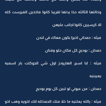
وخالتها الثالثه حذا يدتها تقريبا كانوا ماخذين الفيرست كله
الا كرسيين كانوا اجانب عليهن
ميثه : حمداني اخيرا بكون معاك في لندن
حمدان : بوديج كل مكان حلو وفنان
ميثه : ابا اسير الهارودز اول شي الجوكلت بار اسميه
يعيبنيه
حمدان : من عيوني لو تبين كل يوم بوديج
ميثه : يالله يعلنيه ما خلا منك الحمدلله انك اخويه وهب اخو