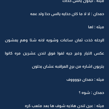
ميثه : ليكون يالس حذاك
حمدان : لا لا ما كان حذايه يالس حذا ولد عمه
ميثه : اها
الرحله خذت ثمان ساعات وشويه لانه شتا وهم يمشون
عكس التيار وغير جيه لفوا فوق لندن عشرين مره كانوا
يتريون اشاره من برج المراقبه عشان يحلون
ميثه : حمدان جووووف
حمدان : شوه ؟
ميثه : عين لندن هاذيه شوف ها بعد ملعب كره