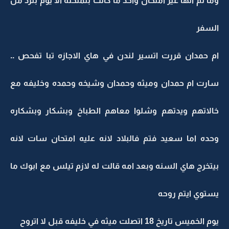
وما تم الها غير امتحان واحد ما كانت بتمتحنه الا يوم بترد من
السفر
ام حمدان قررت اتسير لندن في هاي الاجازه تبا تفحص ..
سارت ام حمدان وميثه وحمدان وشيخه وحمده وخليفه مع
خالاتهم ويدتهم وشلوا معاهم الطباخ وبشكار وبشكاره
وحده اما سعيد فتم فالبلاد لانه عليه امتحان سات لانه
بيتخرج هاي السنه وبعد امه قالت له لازم تيلس مع ابوك ما
يستوي ايتم روحه
يوم الخميس تاريخ 18 اتصلت ميثه في خليفه قبل لا اتروح