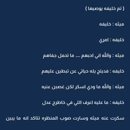
( تم خليفه يوصيها )
ميثه : خليفه
خليفه : امري
ميثه : والله اني احبهم .... ما تحمل جفاهم
خليفه : فديتج يله حياتي عن تبطين عليهم
ميثه : والله ما ودي اسكر لكن غصبن عنيه
خليفه : ما عليه اعرف اللي في خاطرج عدل
سكرت عنه ميثه وسارت صوب المنظره تتاكد انه ما يبين