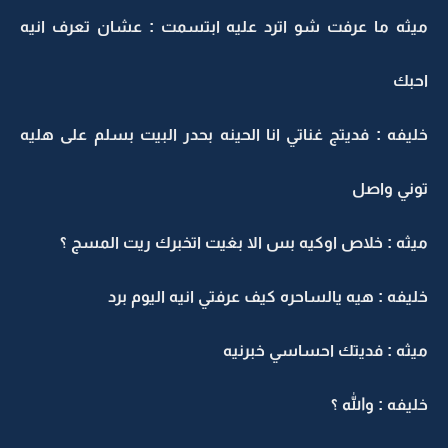
ميثه ما عرفت شو اترد عليه ابتسمت : عشان تعرف انيه
احبك
خليفه : فديتج غناتي انا الحينه بحدر البيت بسلم على هليه
توني واصل
ميثه : خلاص اوكيه بس الا بغيت اتخبرك ريت المسج ؟
خليفه : هيه يالساحره كيف عرفتي انيه اليوم برد
ميثه : فديتك احساسي خبرنيه
خليفه : والله ؟