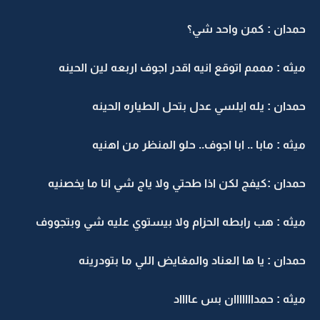
حمدان : كمن واحد شي؟
ميثه : مممم اتوقع انيه اقدر اجوف اربعه لين الحينه
حمدان : يله ايلسي عدل بتحل الطياره الحينه
ميثه : مابا .. ابا اجوف.. حلو المنظر من اهنيه
حمدان :كيفج لكن اذا طحتي ولا ياج شي انا ما يخصنيه
ميثه : هب رابطه الحزام ولا بيستوي عليه شي وبتجووف
حمدان : يا ها العناد والمغايض اللي ما بتودرينه
ميثه : حمدااااااان بس عااااد