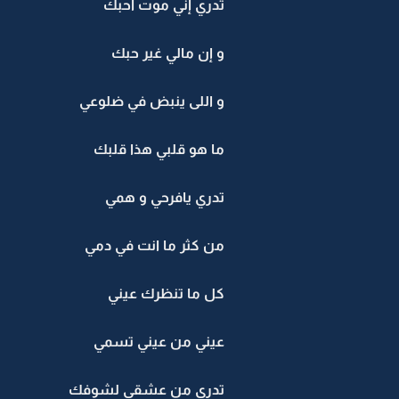
تدري إني موت أحبك
و إن مالي غير حبك
و اللى ينبض في ضلوعي
ما هو قلبي هذا قلبك
تدري يافرحي و همي
من كثر ما انت في دمي
كل ما تنظرك عيني
عيني من عيني تسمي
تدري من عشقي لشوفك