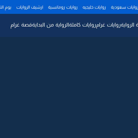
وايات سعودية
روايات خليجيه
روايات رومانسية
ارشيف الروايات
يوم ال
 الرواية
روايات غرام
روايات كاملة
الرواية من البداية
قصة غرام