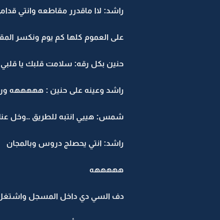
راشد: لاا ماقدرر مقاطعه وانتي قدام
على العموم كلها كم يوم ونكسر المقا
حنين بكل رقه: سلامت قلبك يا قلبي
راشد وعينه على حنين : هههههه و
شمس: هييي انتبه للطريق ..وخل عن
راشد: انتي يحصلج دروس وبالمجان
هههههه
دف السي دي داخل المسجل واشتغل