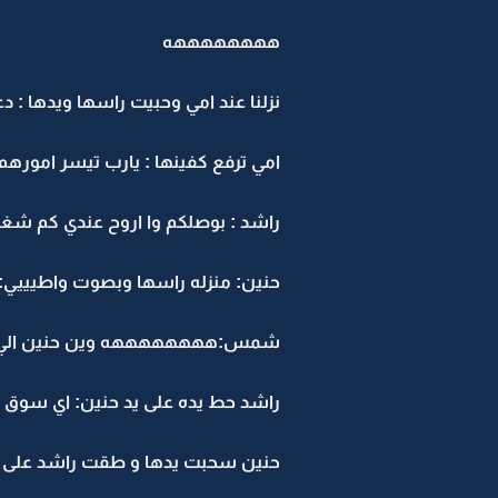
ههههههههه
نزلنا عند امي وحبيت راسها ويدها : دعو
امي ترفع كفينها : يارب تيسر امور
راشد : بوصلكم وا اروح عندي كم شغل
حنين: منزله راسها وبصوت واطيييي:
شمس:ههههههههه وين حنين الي
راشد حط يده على يد حنين: اي سوق ت
حنين سحبت يدها و طقت راشد على ي