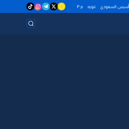
تأسيس السعودي
تنويه
P p