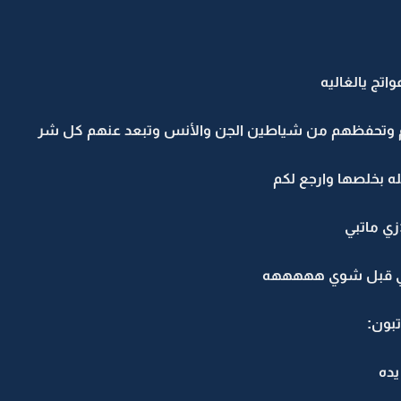
اتج يالغاليه
هم وتحفظهم من شياطين الجن والأنس وتبعد عنهم كل شر
ه بخلصها وارجع لكم
زي ماتبي
 قبل شوي هههههه
بون:
ده