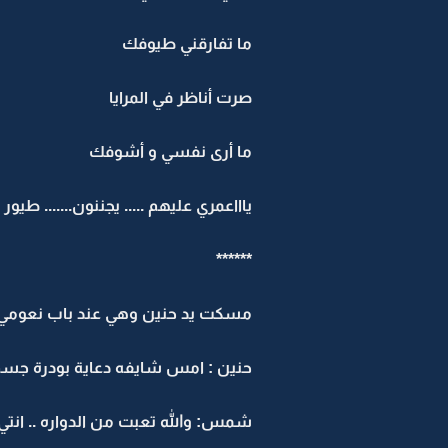
ما تفارقني طيوفك
صرت أناظر في المرايا
ما أرى نفسي و أشوفك
ياااعمري عليهم ..... يجننون....... ط
******
مسكت يد حنين وهي عند باب نعومي: 
حنين : امس شايفه دعاية بودرة جسم
شمس: والله تعبت من الدواره .. انتي 