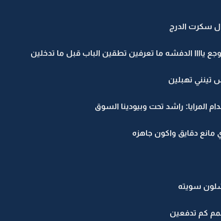
ال سكرت الدرج
وجع ياااا الدفشه ما تعرفين تطقين الباب قبل ما تدخلين
س تينني تهبلين
المرايا: راشد تحت وبيودينا السوق
ي مانع دقايق واكون جاهزه
ج شلون سويته
ممم كم تدفعين