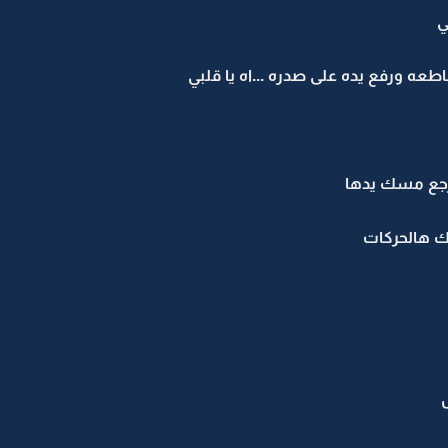
ي
طعه ورفع يده على صدره ...اه يا قلبي
رجع مسك يدها
ك هالحركات