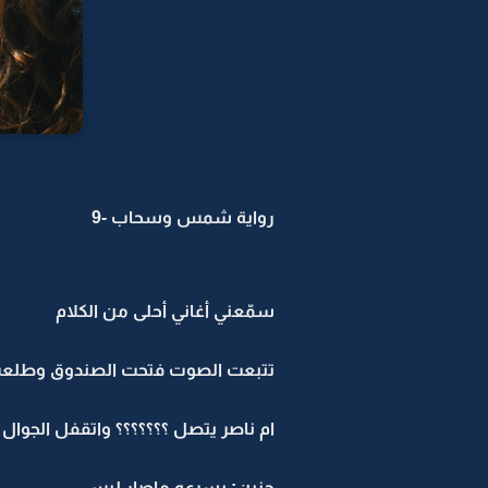
رواية شمس وسحاب -9
سمّعني أغاني أحلى من الكلام
تتبعت الصوت فتحت الصندوق وطلعت ا
ام ناصر يتصل ؟؟؟؟؟؟؟ واتقفل الجوال
حنين: بسرعه ماصار لبس