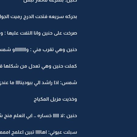
بحركه سريعه فتحت الدرج رميت الجو
صرخت على حنين وانا التفت عليها : و
حنين وهي تقرب مني : واااااااااو شم
كملت حنين وهي تعدل من شكلها قدام 
شمس: اذا راشد الي بيوديناااا ما عند
وخذيت مزيل المكياج
حنين :لا ااااا خساره .. ابي اتعلم من
سبلت عيوني: اهااااا تبين اعلمج امم