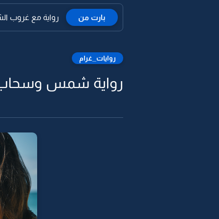
بارت من
رواية مع غروب الش
روايات_غرام
رواية شمس وسحاب -