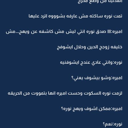
انقذتينا من وضع محرج
تمت نوره ساكته مش عارفه بشوووه اترد عليها
اميره:ااا صدق نوره انتي ليش مش كاشفه عن ويهج...مش
خليفه زوجج الحين وحلال ايشوفج
نوره:وانتي عادي عندج ايشوفنيه
اميره:وشو بيشوف يعني؟
لزمت نوره السكوت وحست اميره انها بتمووت من الحريقه
اميره:ممكن اشوف ويهج نوره؟
نوره:نعم؟