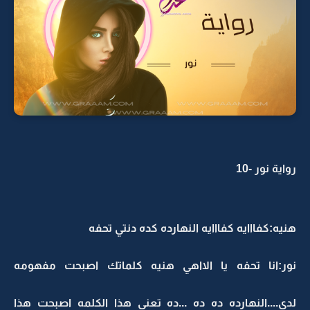
رواية نور -10
هنيه:كفااايه كفااايه النهارده كده دنتي تحفه
نور:انا تحفه يا الااهي هنيه كلماتك اصبحت مفهومه
لدي....النهارده ده ده ...ده تعني هذا الكلمه اصبحت هذا