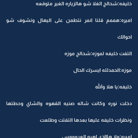
خليفه:شحالج الغلا شو هالزياره الغير متوقعه
اميره:هممم قلنا انمر نتطمن على اليهال ونشوف شو
احوالك
التفت خليفه لموزه:شحالج موزه
موزه:الحمدلله ايسرك الحال
خليفه:يا هلا والله
دخلت نوره وكانت شاله صنيه القهوه والشاي وحطتها
ونظرات خليفه عليها بعدها التفتت وطلعت
اميره:ولا هاااذي اهيه العروووس