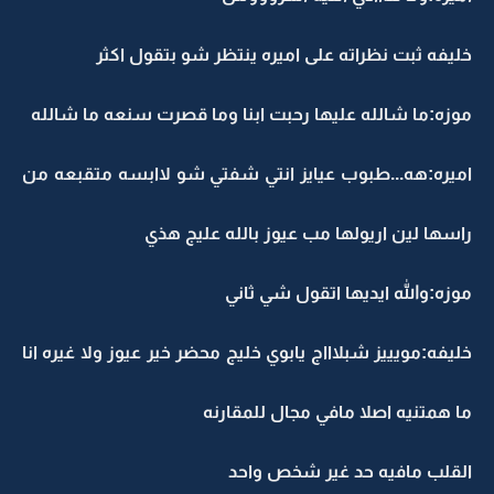
خليفه ثبت نظراته على اميره ينتظر شو بتقول اكثر
موزه:ما شالله عليها رحبت ابنا وما قصرت سنعه ما شالله
اميره:هه...طبوب عيايز انتي شفتي شو لاابسه متقبعه من
راسها لين اريولها مب عيوز بالله عليج هذي
موزه:والله ايديها اتقول شي ثاني
خليفه:مويييز شبلاااج يابوي خليج محضر خير عيوز ولا غيره انا
ما همتنيه اصلا مافي مجال للمقارنه
القلب مافيه حد غير شخص واحد