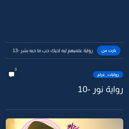
بارت من
رواية علميهم ليه احبك حب ما حبه بشر -12
0
روايات_غرام
رواية نور -10