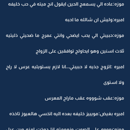
موزه:عاده الي يسمعج الحين ايقول انج ميته في حب خليفه
اميره:وليش ان شالله ما احبه
موزه:حبيبتي الي يحب ايضحي وانتي عمرج ما ضحيتي ذليتيه
ثلاث اسنين وهو ايحاولج توافقين على الزواج
اميره :اتزوج جذيه لا حبيبتي...انا لازم يستويليه عرس لا راح
ولا استوى
موزه:عقب شوووه عقب ماراح المعرس
اميره بغيض:مويييز خليفه بعده اليه اتخسي هالعيوز تاخذه
موزه:يوووه على الصوت ونعومته انا دوخت امنه وين عيل