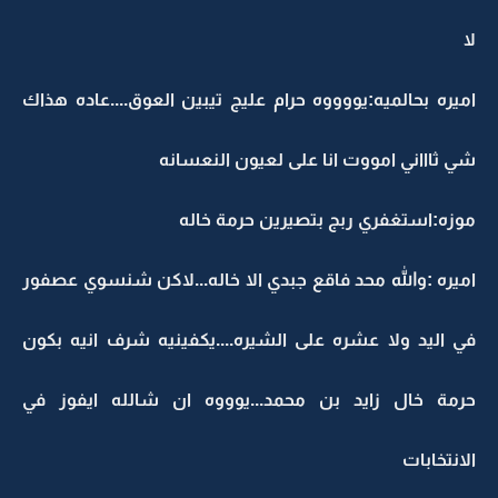
لا
اميره بحالميه:يووووه حرام عليج تيبين العوق....عاده هذاك
شي ثاااني امووت انا على لعيون النعسانه
موزه:استغفري ربج بتصيرين حرمة خاله
اميره :والله محد فاقع جبدي الا خاله...لاكن شنسوي عصفور
في اليد ولا عشره على الشيره....يكفينيه شرف انيه بكون
حرمة خال زايد بن محمد...يوووه ان شالله ايفوز في
الانتخابات