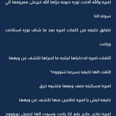
اميره:والله الاخت نوره حبوبه جزاها الله خيرعلى معروفها الي
سوته النا
تضايق خليفه من كلمات اميره بعد ما شاف نوره استاذنت
وراحت
التفتت اميره له:حليلها ليتنيه ما اجبرتها تكشف عن ويهها
التفت الها خليفه بسرعه:شوووه؟
اميره:مسكينه نصف ويهها متشوه حرق
خليفه:ليش يا اميره تطلبين منها تكشف عن ويهها
اميره:عادي عادي بقع اذا راحت وسوت الها تجميل بيروووح