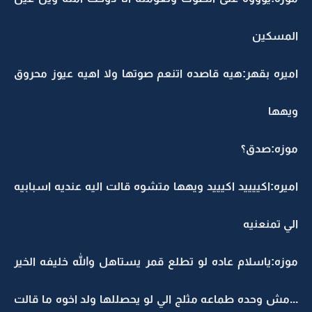
المسكين
اميره بقهر:هيه قاصده اتنعم صوتها ولا اهيه عيوز محروق
ويهها
موزه:صدق؟
اميره:اكييييد اكيييد ويهها متشوه قالت اليه عنديه اسبابيه
الي تمنعنيه
موزه:ياسلام عاده لو تطلع قمر يستاهل والله خليفه الخير
...مش وحده طماعه مثلج الي لو يحصللها ولد اخوه ما قالت