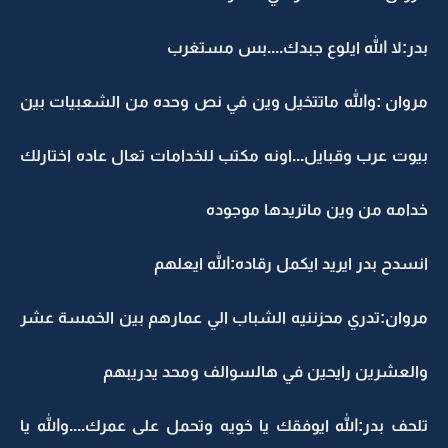
بدر:لا الله ايلوع جبدك....بس مستغرب
مروان :والله ماتتخيل وين في نص وحده من الشعبيات بين
بيوت عرب وقبايل...اونه مكتب للخدامات تعال عاده اختارلك
خدامه من وين ماتريدها موجوده
انسدح بدر ايريد ايكمل رقاده:الله ايعلهم
مروان:تدري محزننيه الشباب الي عمارهم بين الخمسة عشر
والعشرين رايحين في هالسوالف ومحد يدريبهم
تلحف بدر:الله ايوفقك يا خويه وتحمل على عمرك....والله يا