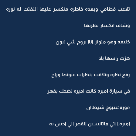
تلاعب فطامي وبعده خاطره منكسر عليها التفتت له نوره
وشاف انكسار نظرتها
خليفه وهو متوتر:اناا بروح شي تبون
هزت راسها بلا
رفع نظره وتلاقت بنظرات عيونها وراح
في سيارة اميره كانت اميره تضحك بقهر
موزه:عنبوج شيطاان
اميره:انتي ماتانسين القهر الي احس به