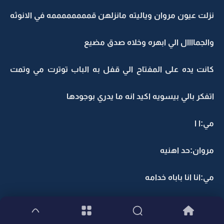
نزلت عيون مروان وياليته مانزلهن قممممممممه في الانوثه
والجماااال الي ابهره وخلاه صدق مضيع
كانت يده على المفتاح الي قفل به الباب توترت مي وتمت
اتفكر بالي بيسويه اكيد انه ما يدري بوجودها
مي:ا ا
مروان:حد اهنيه
مي:انا انا باباه خدامه
مروان وهو يحاول يكبت ضحكته:شوووه خدامه انتي متى