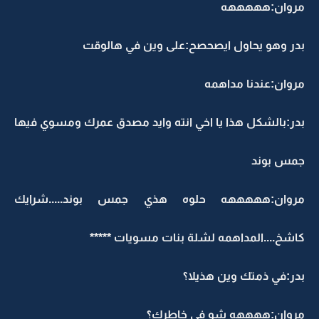
مروان:هههههه
بدر وهو يحاول ايصحصح:على وين في هالوقت
مروان:عندنا مداهمه
بدر:بالشكل هذا يا اخي انته وايد مصدق عمرك ومسوي فيها
جمس بوند
مروان:هههههه حلوه هذي جمس بوند.....شرايك
كاشخ....المداهمه لشلة بنات مسويات *****
بدر:في ذمتك وين هذيلا؟
مروان:ههههه شو في خاطرك؟