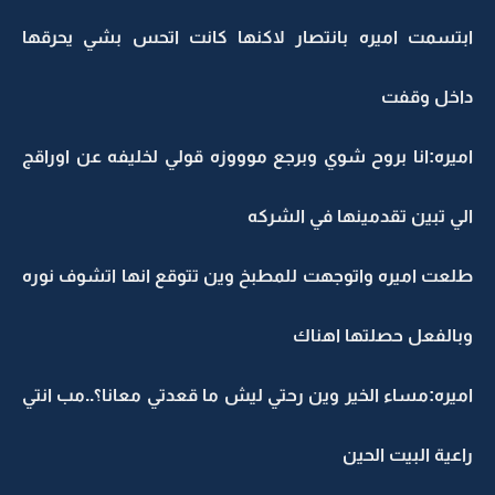
ابتسمت اميره بانتصار لاكنها كانت اتحس بشي يحرقها
داخل وقفت
اميره:انا بروح شوي وبرجع موووزه قولي لخليفه عن اوراقج
الي تبين تقدمينها في الشركه
طلعت اميره واتوجهت للمطبخ وين تتوقع انها اتشوف نوره
وبالفعل حصلتها اهناك
اميره:مساء الخير وين رحتي ليش ما قعدتي معانا؟..مب انتي
راعية البيت الحين