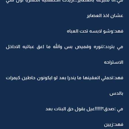
عشان اخذ العصاير
فهد:وشو لابسه تحت العباه
مي بتردد:تنوره وقميص بس والله ما اعق عباتيه الاداخل
الاستراحه
فهد:تحملي اتعقينها ما يندرا بعد لو ايكونون حاطين كيمرات
بالدس
مي :صدق؟!!!!!عيل بقول حق البنات بعد
فهد:زيين