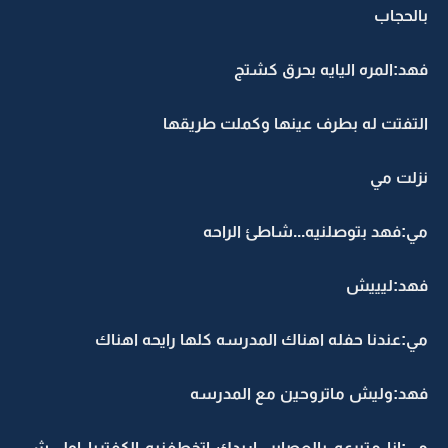
بالحجاب
فهد:المره اليايه بحرق كشتج
التفتت له بطرف عينها وكملت طريقها
نزلت مي
مي:فهد بتوصلنيه...شاطئ الراحه
فهد:ليييش
مي:عندنا حفله اهناك المدرسه كلها رايحه اهناك
فهد:وليش ماتروحين مع المدرسه
مي:انا متبرعه بالعصاير...اريدك اتخطفنيه الكفتريا اول شي