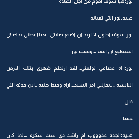
نور:هيا سوف اقوم من اجل الصلاه
هنيه:نور انتي تعبانه
نور:سوف احاول لا اريد ان اضيع صلاتي...هيا اعطني يدك كي
استطيع ان اقف ...وقفت نور
نور:اااه عضامي تولمني...لقد ارتطم ظهري بتلك الارض
اليابسه ....يحزنني امر السيد...اراه وحيدا هنيه...اين جدته التي
قال
عنها
هنيه:الجده عذوووب ام راشد دي ست سكره ...لما كان