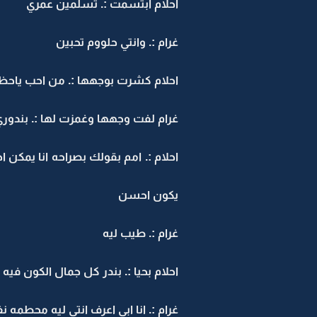
احلام ابتسمت :. تسلمين عمري
غرام :. وانتي حلووم تحبين
احلام كشرت بوجهها :. من احب ياحظ
غرام لفت وجهها وغمزت لها :. بندور
احلام :. امم بقولك بصراحه انا يمكن 
يكون احسن
غرام :. طيب ليه
احلام بحيا :. بندر كل جمال الكون فيه
غرام :. انا ابي اعرف انتي ليه محطمه