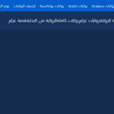
وايات سعودية
روايات خليجيه
روايات رومانسية
ارشيف الروايات
يوم ال
 الرواية
روايات غرام
روايات كاملة
الرواية من البداية
قصة غرام