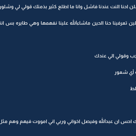
ن احنا النت عندنا فاشل وانا ما اطلع كثير بذمتك قولي لي وشلو
ين تعرفينا حنا الحين ماشاءالله علينا نفهمها وهي طايره بس ان
ب وقولي الي عندك
ه أي شعور
لط
منك احس ان عبدالله وفيصل اخواني وربي اني امووت فيهم وهم مثل غ