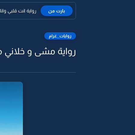
بارت من
رواية انت قلبي وانا 
روايات_غرام
رواية مشى و خلاني ما ب