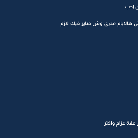
ن احب
تي هالايام مدري وش صاير فيك لازم
لاة عزام واكثر