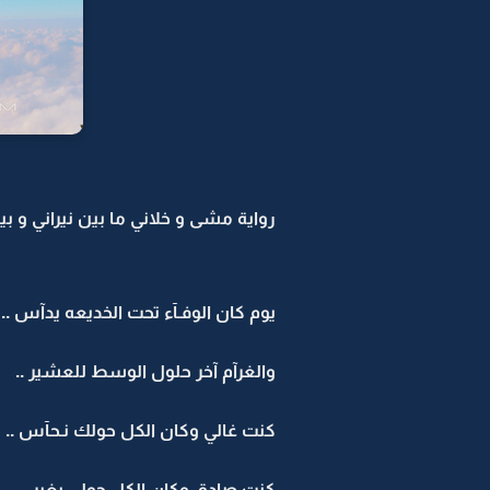
رواية مشى و خلاني ما بين نيراني و بين 
يوم كان الوفـآء تحت الخديعه يدآس ..
والغرآم آخر حلول الوسط للعشير ..
كنت غالي وكان الكل حولك نـحآس ..
كنت صادق وكان الكل حولي يغير ..