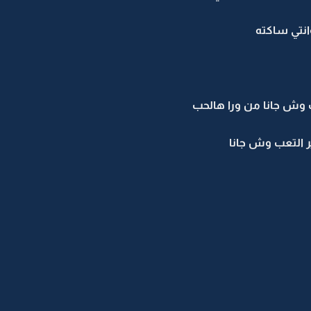
انتي ساكته
لب وش جانا من ورا هالحب
ير التعب وش جانا