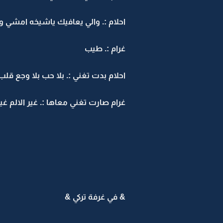
احلام :. والي يعافيك ياشيخه امشي و
غرام :. طيب
احلام بدت تغني :. بلا حب بلا وجع ق
غرام صارت تغني معاها :. غير الالم غ
& في غرفة تركي &