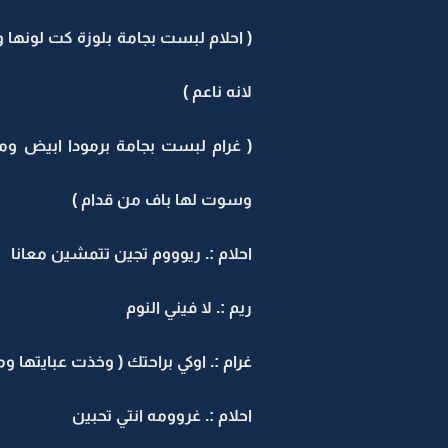
( احلام لبست بجامة بلوزة كت لونه
لانه ناعم )
( غرام لبست بجامة برمودا ابيض 
وسوت لها باف من قدام )
احلام :. ريوووم تجين تتمشين معانا
ريم :. لا فيني النوم
غرام :. اوكي براحتك ( وخذت عبايتها 
احلام :. غروومه انتي تحبين