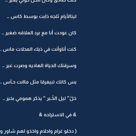
ليتالأيام ثلجه ذابت بوسط كاس ..
كان عودت أنا مع برد العلاقه ضغير ..
كنت أناوأنت في ذيك المحلات ماس ..
وسرقتك الحياة الهاديه وصرت غير ..
بس كانك تبيفرقا مثل ماانت حـآس ..
خلَّ" ليل الخُـبر " يذكر همومي بخير ..
& في الاستراحه &
( دخلو غرام واحلام واخذو لهم شاور و