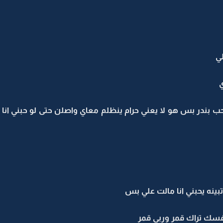
ي
ي
احب بندر بس هو لا يعني حرام ينظلم معاي واصلن حتى لو حبني انا م
 تبينه يحبني انا مالت علي بس
 نفسك تراك قمر وربي قمر