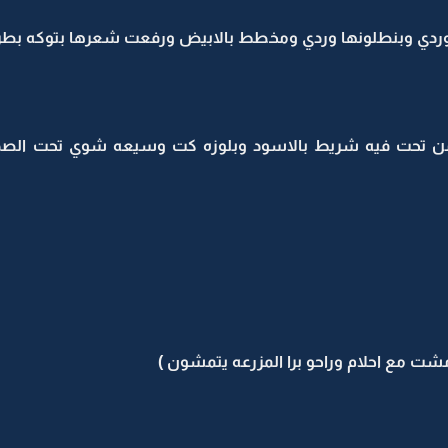
ا وردي وبنطلونها وردي ومخطط بالابيض ورفعت شعرها بتوكه بط
ومن تحت فيه شريط بالاسود وبلوزه كت وسيعه شوي تحت ال
ومشت مع احلام وراحو برا المزرعه يتمشون )