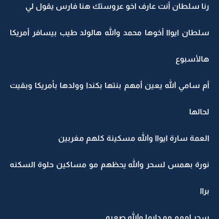
رنا سلطان أنت عارف اخو عروستك هنا فارس يقول لي
سلطان ايواا أخوها محمد والله هالولد طيب بيسافر أمريكا
هالأسبوع
أم سامي الله يعين أمهم بنتها بكندا وولدها بأمريكا وبقيت
لحالها
العمة سارة ايواا والله مسكينة كلهم مغربين
نورة بهمس لسحر والله يحظهم مو مساكين حلوة السكنه
براا
سحر اممم مو دايما والله صعبه