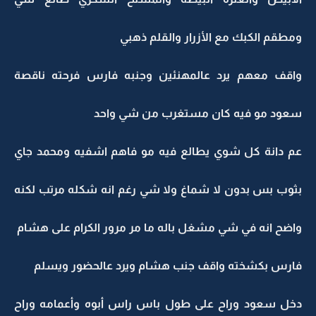
ومطقم الكبك مع الأزرار والقلم ذهبي
واقف معهم يرد عالمهنئين وجنبه فارس فرحته ناقصة
سعود مو فيه كان مستغرب من شي واحد
عم دانة كل شوي يطالع فيه مو فاهم اشفيه ومحمد جاي
بثوب بس بدون لا شماغ ولا شي رغم انه شكله مرتب لكنه
واضح انه في شي مشغل باله ما مر مرور الكرام على هشام
فارس بكشخته واقف جنب هشام ويرد عالحضور ويسلم
دخل سعود وراح على طول باس راس أبوه وأعمامه وراح