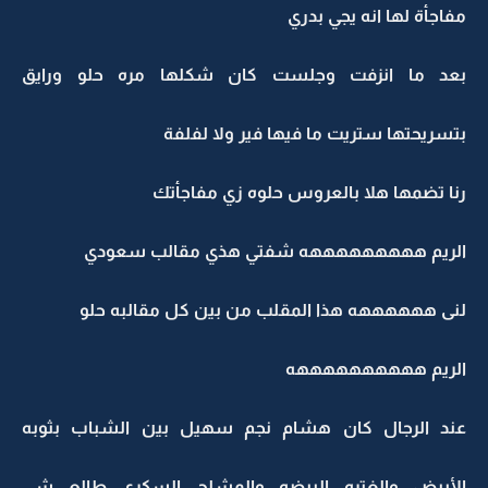
مفاجأة لها انه يجي بدري
بعد ما انزفت وجلست كان شكلها مره حلو ورايق
بتسريحتها ستريت ما فيها فير ولا لفلفة
رنا تضمها هلا بالعروس حلوه زي مفاجأتك
الريم هههههههههه شفتي هذي مقالب سعودي
لنى ههههههه هذا المقلب من بين كل مقالبه حلو
الريم ههههههههههه
عند الرجال كان هشام نجم سهيل بين الشباب بثوبه
الأبيض والغتره البيضه والمشلح السكري طالع شي