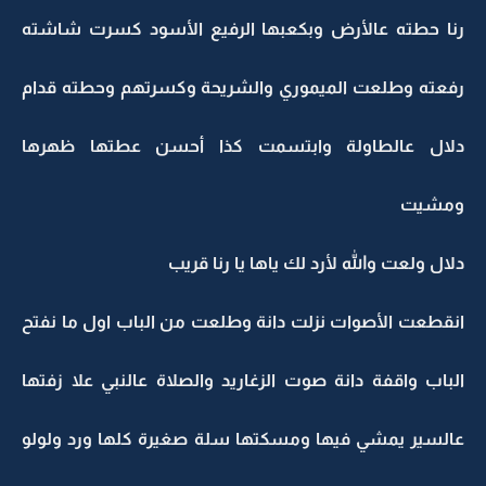
رنا حطته عالأرض وبكعبها الرفيع الأسود كسرت شاشته
رفعته وطلعت الميموري والشريحة وكسرتهم وحطته قدام
دلال عالطاولة وابتسمت كذا أحسن عطتها ظهرها
ومشيت
دلال ولعت والله لأرد لك ياها يا رنا قريب
انقطعت الأصوات نزلت دانة وطلعت من الباب اول ما نفتح
الباب واقفة دانة صوت الزغاريد والصلاة عالنبي علا زفتها
عالسير يمشي فيها ومسكتها سلة صغيرة كلها ورد ولولو