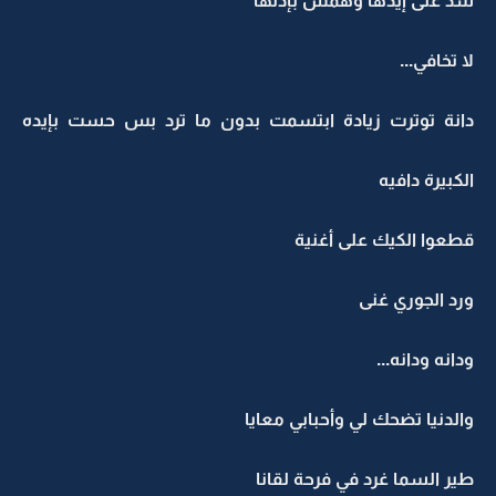
شد على إيدها وهمس بإذنها
لا تخافي...
دانة توترت زيادة ابتسمت بدون ما ترد بس حست بإيده
الكبيرة دافيه
قطعوا الكيك على أغنية
ورد الجوري غنى
ودانه ودانه...
والدنيا تضحك لي وأحبابي معايا
طير السما غرد في فرحة لقانا