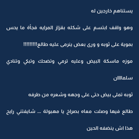
يستناهم خارجين له
وهو واقف ابتسم على شكله بقزاز المرايه فجأة ما يحس
بموية على ثوبه و ورى بعض ينرمى عليه طالع!!!!!!!!!
موزه ماسكة البيض وعليه ترمي وتضحك وتبكي وتنادي
سلماااان
ثوبه تملى بيض حتى على وجهه وشعره من طرفه
طالع فيها وصلت معاه بصراخ يا مهبولة ... شايفتني رايح
هذا اش ينضفه الحين