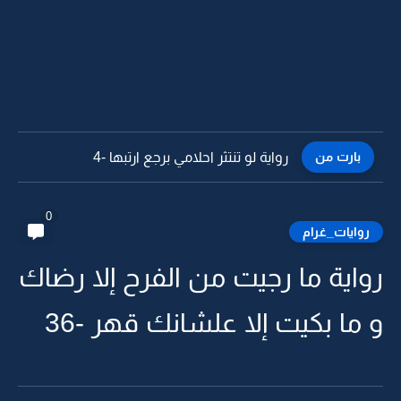
بارت من
رواية لو تنتثر احلامي برجع ارتبها -3
0
روايات_غرام
رواية ما رجيت من الفرح إلا رضاك
و ما بكيت إلا علشانك قهر -36