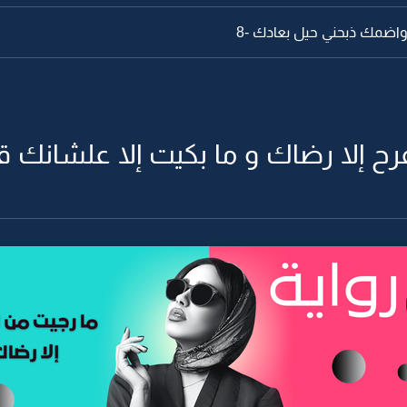
اضمك ذبحني حيل بعادك -8
رح إلا رضاك و ما بكيت إلا علشانك قهر