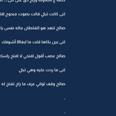
لنى كانت تبكي قالت بصوت مبحوح اقلــــــ
صالح تنهد هو الغلطان ماله نفس ياكل 
لنى بين بكاها قلت ما ابغاااا أشوفك
صالح عصب أقول افتحي لا افتح راسك
لنى ما ردت عليه وهي تبكي
صالح وقف ثواني عرف ما راح تفتح له لو
.
.