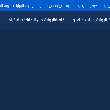
وايات سعودية
روايات خليجيه
روايات رومانسية
ارشيف الروايات
يوم ال
 الرواية
روايات غرام
روايات كاملة
الرواية من البداية
قصة غرام