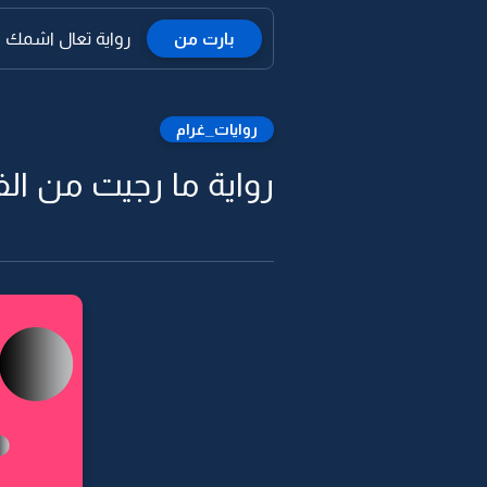
بارت من
رواية تعال اشمك و
روايات_غرام
رواية ما رجيت من الف