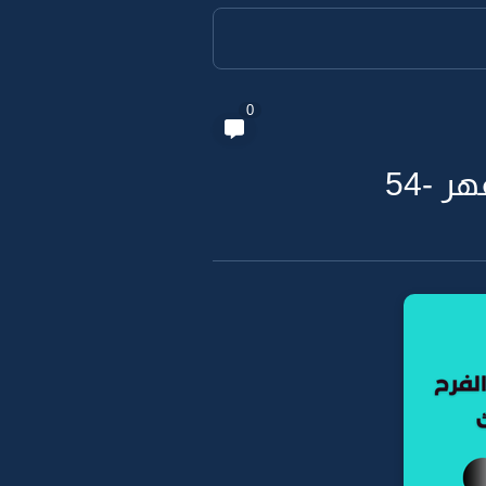
0
 -54