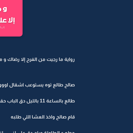
رواية ما رجيت من الفرح إلا رضاك و ما
صالح طالع توه يستوعب اشقال اووووه ل
طالع بالساعة 11 بالليل دق الباب حقهم
قام صالح واخذ العشا اللي طلبه
حطه ع الطاولة وراح دق على لنى.... ل