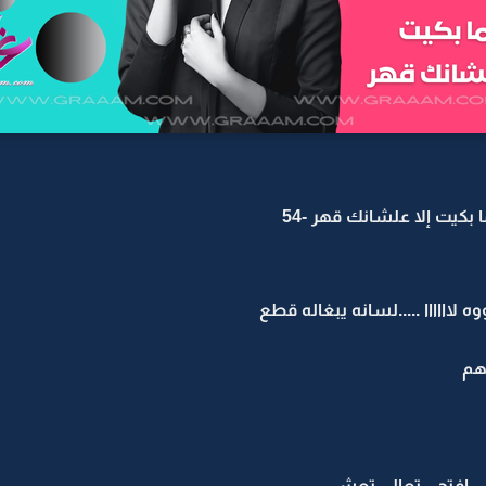
 بكيت إلا علشانك قهر -54
اااااا .....لسانه يبغاله قطع
نى افتحي تعالي تعشي