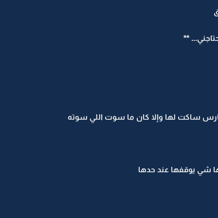
ق
اجني... **
 فارس ساكت لها وإلا كان ما سوت اللي سوته
لها شي يوقفها عند حدها