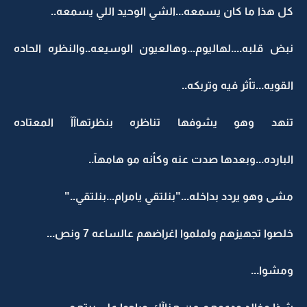
كل هذا ما كان يسمعه...الشي الوحيد اللي يسمعه..
نبض قلبه....لهاليوم...وهالعيون الوسيعه..والنظره الحاده
القويه...تأثر فيه وتربكه..
تنهد وهو يشوفها تناظره بنظرتهاآآ المعتاده
البارده...وبعدها صدت عنه وكأنه مو هامهآ..
مشى وهو يردد بداخله..."بنلتقي يامرام...بنلتقي.."
خلصوا تجهيزهم ولملموا اغراضهم عالساعه 7 ونص...
ومشوا...