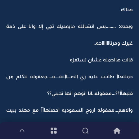
هناك
وبحده: ........بس انشالله مايمديك تجي إلا وانا على ذمة
غيرك ومرتاااااااحه..
قالت هالجمله عشآن تستفزه
جملتهاآ طآحت عليه زي الصـــآآعقــــه....معقوله تتكلم من
قلبهآآ؟؟...معقوله..انا اتوهم انها تحبني؟؟
والاهم...معقوله اروح السعوديه احصلهاآآ مع مهند ببيت
واحد؟؟