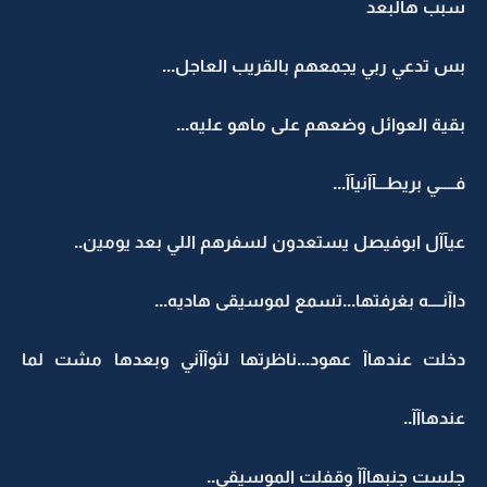
سبب هالبعد
بس تدعي ربي يجمعهم بالقريب العاجل...
بقية العوائل وضعهم على ماهو عليه...
فـــــي بريطـــآآنيآآ...
عيآآل ابوفيصل يستعدون لسفرهم اللي بعد يومين..
داآنــــه بغرفتها...تسمع لموسيقى هاديه...
دخلت عندهاآ عهود...ناظرتها لثوآآني وبعدها مشت لما
عندهاآآ..
جلست جنبهاآآ وقفلت الموسيقى..