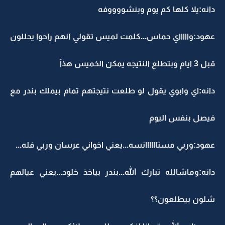
دانه:يلا كلها كم يوم وبنشووووفه
عهود:واااااي حماس...كلمت لميس تقولي انهم راحوا يحللون
قبل 3 ايام وبتطلع النتيجه يمكن الخميس هذآ
دانه:اي وابوي يقول لو طلعت نتيجتهم تمام بيملك بندر مع
فيصل بنفس اليوم
عهود:وربي مستاااااانسه...يعني اخواني عرسان وربي فله...
دانه:وماشالله تبارك الله...بندر بياخذ خلود...يعني عيالهم
شلون بيطلعون؟؟