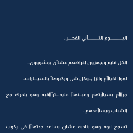
اليــــــــــــــوم الثــــــــــــآني الفجــــر..
الكل قايم ويجهزون اغراضهم عشآآن يمشووون..
لموا الخيآآآم والزل..وكل شي وركبوهآآ بالسيــــآرات..
مرآآآم بسيآآرتهم وعيـــنهآآ عليه...ترآآآقبه وهو يتحرك مع
الشباب ويسآآعدهم..
تسمع ابوه وهو يناديه عشان يساعد جدتهاآآ في ركوب