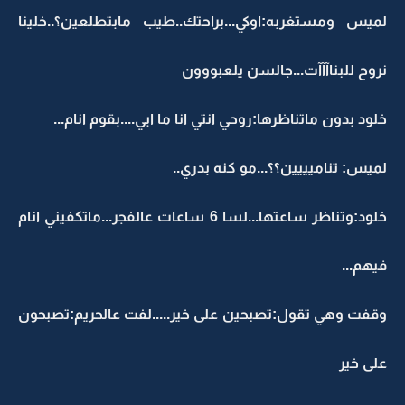
لميس ومستغربه:اوكي...براحتك..طيب مابتطلعين؟..خلينا
نروح للبناآآآت...جالسن يلعبووون
خلود بدون ماتناظرها:روحي انتي انا ما ابي....بقوم انام...
لميس: تناميييين؟؟...مو كنه بدري..
خلود:وتناظر ساعتها...لسا 6 ساعات عالفجر...ماتكفيني انام
فيهم...
وقفت وهي تقول:تصبحين على خير.....لفت عالحريم:تصبحون
على خير