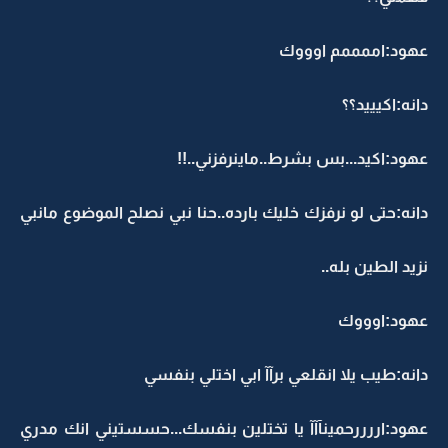
عهود:اممممم اوووك
دانه:اكيييد؟؟
عهود:اكيد...بس بشرط..ماينرفزني..!!
دانه:حتى لو نرفزك خليك بارده..حنا نبي نصلح الموضوع مانبي
نزيد الطين بله..
عهود:اوووك
دانه:طيب يلا انقلعي برآآ ابي اختلي بنفسي
عهود:اررررحمينآآآ يا تختلين بنفسك...حسستيني انك مدري