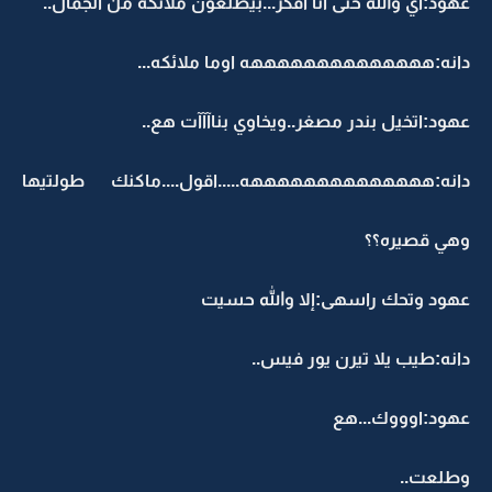
عهود:اي والله حتى انا افكر...بيطلعون ملائكه من الجمال..
دانه:ههههههههههههههه اوما ملائكه...
عهود:اتخيل بندر مصغر..ويخاوي بناآآآت هع..
دانه:ههههههههههههههه.....اقول....ماكنك طولتيها
وهي قصيره؟؟
عهود وتحك راسهى:إلا والله حسيت
دانه:طيب يلا تيرن يور فيس..
عهود:اوووك...هع
وطلعت..