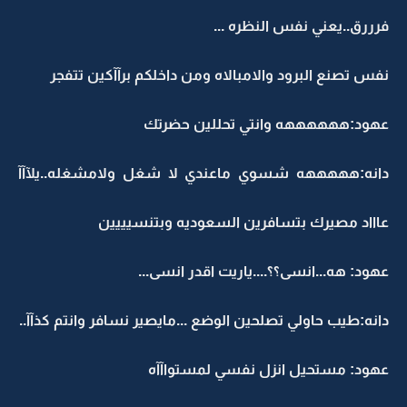
فرررق..يعني نفس النظره ...
نفس تصنع البرود والامبالاه ومن داخلكم برآآكين تتفجر
عهود:ههههههه وانتي تحللين حضرتك
دانه:هههههه شسوي ماعندي لا شغل ولامشغله..يلآآآ
عاااد مصيرك بتسافرين السعوديه وبتنسيييين
عهود: هه...انسى؟؟....ياريت اقدر انسى...
دانه:طيب حاولي تصلحين الوضع ...مايصير نسافر وانتم كذآآ..
عهود: مستحيل انزل نفسي لمستواآآه