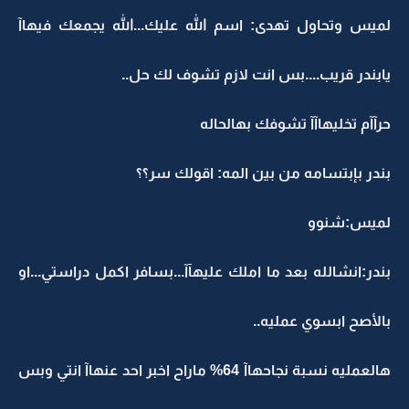
لميس وتحاول تهدى: اسم الله عليك...الله يجمعك فيهاآ
يابندر قريب....بس انت لازم تشوف لك حل..
حرآآم تخليهاآآ تشوفك بهالحاله
بندر بإبتسامه من بين المه: اقولك سر؟؟
لميس:شنوو
بندر:انشالله بعد ما املك عليهآآ...بسافر اكمل دراستي...او
بالأصح ابسوي عمليه..
هالعمليه نسبة نجاحهاآ 64% ماراح اخبر احد عنهاآ انتي وبس