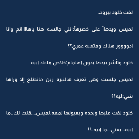
لفت خلود ببرود..
لميس ويدهاآ على خصرهآ:انتي جالسه هنا ياهااااانم وانا
ادوووور هناك ومتعبه عمري؟؟
خلود وتأشر بيدها بدون اهتمام:خلاص ماعاد ابيه
لميس جلست وهي تعرف هالنبره زين ماتطلع إلا وراها
شي:ليه؟؟
خلود لفت عليها وبحده وبعيونها لمعه:لميس....قلت لك..ما
ابيه...يعني...ما ابيه..!!