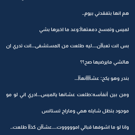
هم انها بتفقدني بيوم..
لميس وتمسح دمعتهاآ:وعد ما اخبرها بشي
بس انت تعبآآن....ليه طلعت من المستشفى...انت تدري ان
هالشي مايرضيها صح؟؟
بندر وهو يكح: عشآآآآنهآآ...
ومن بين أنفآسه:طلعت عشانها يالميس...ادري اني لو مو
موجود بتظل شايله همي وماراح تستانس
وانا لو ما اشوفها قبالي اموووووت....عشآآن كذآآ طلعت..