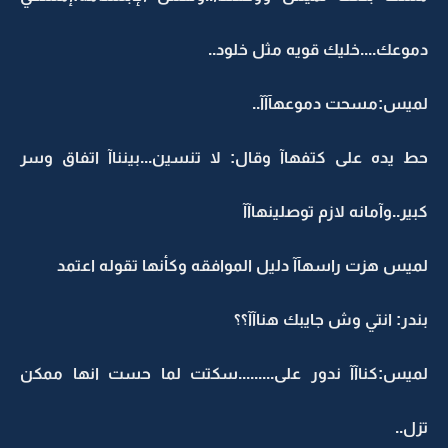
دموعك....خليك قويه مثل خلود..
لميس:مسحت دموعهآآآ..
حط يده على كتفهاآ وقال: لا تنسين...بينناآ اتفاق وسر
كبير..وآمانه لازم توصلينهاآآ
لميس هزت راسهآآ دليل الموافقه وكأنها تقوله اعتمد
بندر: انتي وش جايبك هناآآ؟؟
لميس:كناآآ ندور على.........سكتت لما حست انها ممكن
تزل..