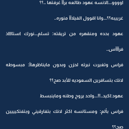
اوووو...الانسه عهود طالعه برآآ غرفتها ..؟؟
غرييبه؟؟...وانا اقوول الفيلاآآ منوره..
عهود بحده ومنقهره من تريقته: تسلم...نورك استااااذ
فرآآآس..
فراس وتغيرت نبرته لحزن وبدون مايناظرهاآ: مبسوطه
لانك بتسافرين السعوديه للأبد صح؟؟
عهود:اكيد..!!...واحد يروح وطنه وماينبسط
فراس بألم: ومستانسه اكثر لانك بتفارقيني وبتفتكيييين
صح؟؟