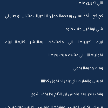
اللي تدرين عنهاآآ
كح كح....أخذ نفس وبعدهاآ كمل: انا خبرتك عشان لو صار لي
شي توقفين جنب خلود..
ابيك تخبرينهاآ اني ماعشقت بهالبشر كثرهآآ...ابيك
تقوليلهاآآ...اني عشت ميت بحبهاآآ
ومت وحبهآآ بدمي...
لميس وانهارت بكي:بندر لا تقول كذآآآآ...
وقف بندر بعد ماحس ان الألم بدا يخف شوي..
مسك بكتف لميس ووقفهآآ..ونفس الإبتسامه:إمسحي