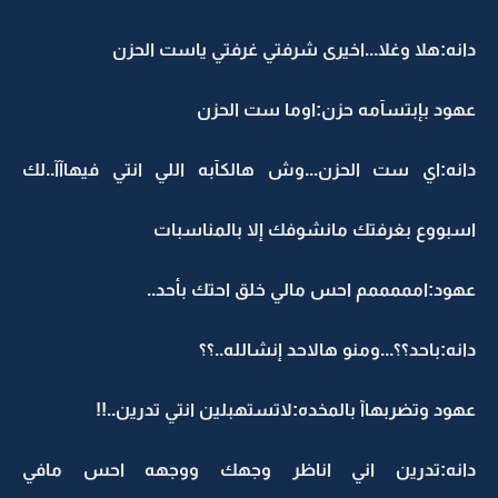
دانه:هلا وغلا...اخيرى شرفتي غرفتي ياست الحزن
عهود بإبتسآمه حزن:اوما ست الحزن
دانه:اي ست الحزن...وش هالكآبه اللي انتي فيهاآآ..لك
اسبووع بغرفتك مانشوفك إلا بالمناسبات
عهود:امممممم احس مالي خلق احتك بأحد..
دانه:باحد؟؟...ومنو هالاحد إنشالله..؟؟
عهود وتضربهاآ بالمخده:لاتستهبلين انتي تدرين..!!
دانه:تدرين اني اناظر وجهك ووجهه احس مافي