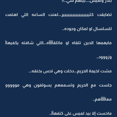
بندر ولميس....بينهم شي..!!
تضايقت كثييييييييييييييييير...لعنت الساعه اللي اهتمت
للسلسال او لمكان وجوده..
مايهمها الحين تلقاه او ماتلقآآآآه...اللي شافته يكفيهاآ
وزووود..
مشت لخيمة الحريم...دخلت وهي تحس بخنقه...
جلست مع الحريم وتسمعهم يسولفون وهي مووووو
معاآآآآهم..
ماحست إلا بيد لميس على كتفهآآ..