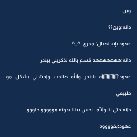
وين
دانه:وين؟؟
عهود بإستهبال: مدري..^_^
دانه:هههههههه قسم بالله تذكريني ببندر
عهود:آآآآآآآآآآآآآه يابندر...والله هالدب واحشني بشكل مو
طبيعي
دانه:حتى انا والله...احس بيتنا بدونه مووووو حلووو
عهود:بقووووه