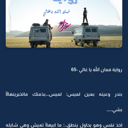
رواية فمان الله يا غالي -65
بندر وعينه بعين لميس: لميس...بذمتك ماتخبرينهاآآ
بشي.....
اخذ نفس وهو يحاول ينطق..: ما ابيهاآ تعيش وهي شايله