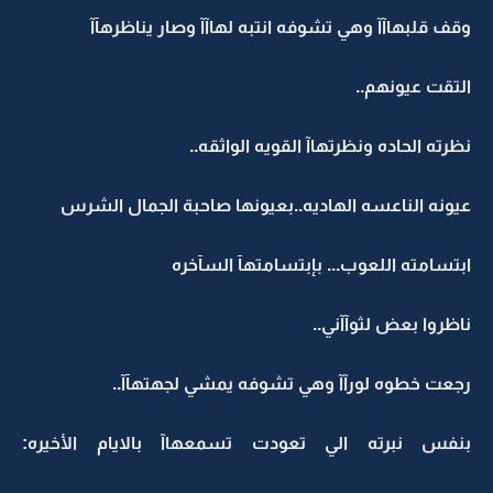
وقف قلبهاآآ وهي تشوفه انتبه لهاآآ وصار يناظرهآآ
التقت عيونهم..
نظرته الحاده ونظرتهاآ القويه الواثقه..
عيونه الناعسه الهاديه..بعيونها صاحبة الجمال الشرس
ابتسامته اللعوب... بإبتسامتهآ السآخره
ناظروا بعض لثوآآني..
رجعت خطوه لورآآ وهي تشوفه يمشي لجهتهآآ..
بنفس نبرته الي تعودت تسمعهاآ بالايام الأخيره: