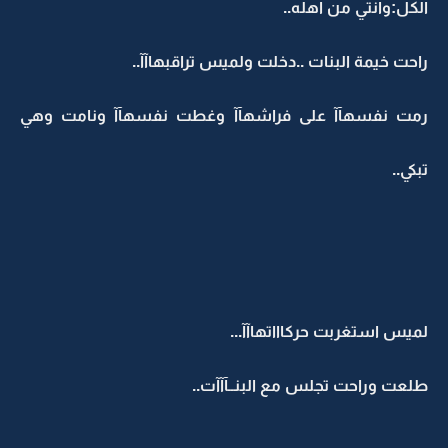
الكل:وانتي من اهله..
راحت خيمة البنات ..دخلت ولميس تراقبهاآآ..
رمت نفسهآآ على فراشهآآ وغطت نفسهآآ ونامت وهي
تبكي..
لميس استغربت حركاااتهاآآ...
طلعت وراحت تجلس مع البنــآآآت..