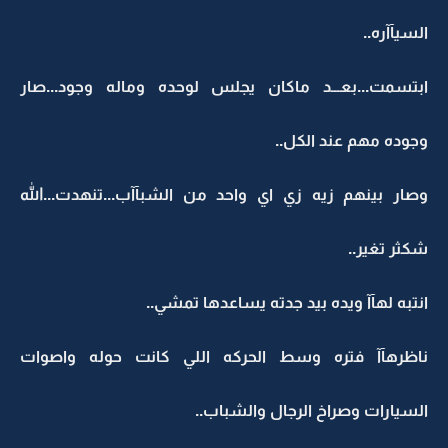
السيآآره..
ابتسمت...بعـــد ماكان يجلس لوحده وماله وجود...صار
وجوده مهم عند الكل..
وصار بينهم زيه زي اي واحد من الشبآآب...تنهدت...الله
شكثر تغير..
انتبه لهآآ ويده بيد جدته يساعدها تمشي..
ناظرهآآ فتره وسط الحركه اللي كانت حوله واصوات
السيارات وصراخ الرجال والشباب..