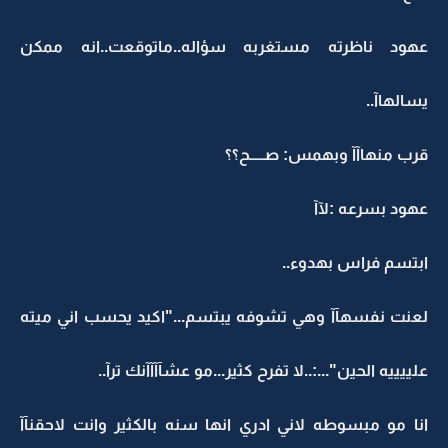
عهود ناظرته مستغربه سؤاله..ماتوقعت..انه ممكن
يسالهاآ..
قرب منهاآآ وبهمس: صـــــح؟؟
عهود بسرعه :لآآ
ابتسم فراس بهدوء..
لعنت نفسهآآ وهي تشوفه يبتسم..."اكيد يحسب اني ميته
علييييه الحين"...:..لا تفرح كثير...مو عشآآآآنك ترآ..
انا مو مبسوطه لاني ادري انها سنه بالكثير وانت لاحقنآآ