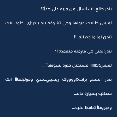
بندر طلع السلسال من جيبه:على هذآ؟؟
لميس طلعت عيونها وهي تشوفه بيد بندر:اي...خلود بغت
تنجن لما ما حصلته..!!
بندر:يعني هي مارمته متعمده؟؟
لميس:لااااااا مستحيل خلود تسويهاآآ...
بندر ابتسم براحه:اووووك ريحتيني..خذي وقوليلهاآآ انك
حصلتيه بسيارة خالد..
وخبريهاآ تحافظ عليه...