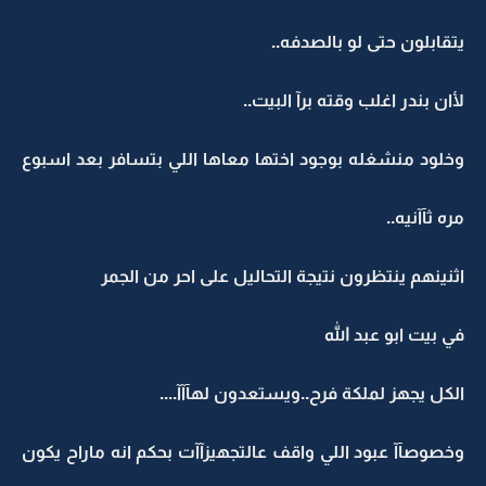
يتقابلون حتى لو بالصدفه..
لأان بندر اغلب وقته برآ البيت..
وخلود منشغله بوجود اختها معاها اللي بتسافر بعد اسبوع
مره ثآآنيه..
اثنينهم ينتظرون نتيجة التحاليل على احر من الجمر
في بيت ابو عبد الله
الكل يجهز لملكة فرح..ويستعدون لهآآآ....
وخصوصآآ عبود اللي واقف عالتجهيزآآت بحكم انه ماراح يكون