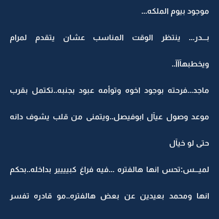
موجود بيوم الملكه...
بـــدر... ينتظر الوقت المناسب عشان يتقدم لمرام
ويخطبهآآآ..
ماجد...فرحته بوجود اخوه وتوأمه عبود بجنبه..تكتمل بقرب
موعد وصول عيآل ابوفيصل..ويتمنى من قلب يشوف دانه
حتى لو خيآل
لميـــس:تحس انها هالفتره ...فيه فراغ كبيييير بداخله..بحكم
انها ومحمد بعيدين عن بعض هالفتره..مو قادره تفسر