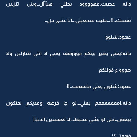
دانه عصبت:عهوووود بطلي هبآآآل..وش تنزلين
نفسك..!!...طيب سمعيني...انا عندي حل..
عهود:شنوو
دانه:يعني يصير بينكم موووقف يعني لا انتي تتنازلين ولا
هووو ع قولتكم
عهود:شلون يعني مافهمت..!!
دانه:امممممممم يعني...لو جا فرصه ومديكم تحتكون
ببعض..حتى لو بشي بسيط...لا تعفسين الدنيآآ
فهمتي؟؟