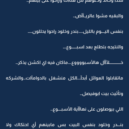
شذا وخالد ودعوهم من هناآك وراحوا على بيتهم..
والبقيه مشوا عالريــآآض..
بنفس اليــــوم بالليل....بندر وخلود راحوا يحللون....
والنتيجه بتطلع بعد اسبــــــوع...
خـــــــــــــلآآآل هالأسبووووع...ماكان فيه اي اكشن يذكر..
ماتقابلوا العوائل أبدآ...الكل منشغل بالدوامآات..والشركه
وتأثيث بيت ابوفيصل..
اللي بيوصلون على نهاآآية الأسبــــوع..
بنـــدر وخلود بنفس البيت بس مابينهم أي احتكاك ولا