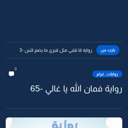
بارت من
رواية انا قلبي مثل قبري ما يضم اثنين -2
0
روايات_غرام
رواية فمان الله يا غالي -65