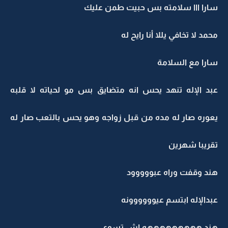
سارا ااا سلامته بس حبيت طمن عليك
محمد لا تخافي يللا أنا رايح له
سارا مع السلامة
عبد الإله تنهد يحس انه متضايق بس مو لحياته لا قلبه
يعوره صار له مده من قبل زواجه وهو يحس بالتعب صار له
تقريبا شهرين
هند وقفت وراه عبووووود
عبدالإله ابتسم عيوووووونه
هند هههههههههه اش تسوي