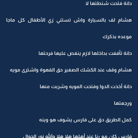
دانة فتحت شنطتها لا
هشام لف بالسيارة واش تستني زي الأطفال كل ماجا
موعده بذكرك
دانة تأففت بداخلها لازم ينغص عليها فرحتها
هشام وقف عند الكشك الصغير حق القهوة واشترى مويه
دانة أخذت الدوا وفتحت المويه وشربت منها
ورجعتها
كمل الطريق دق على فارس يشوف هو وينه
فارس كان مع رنا عند أهلها هلا هلا والله نور الجوال