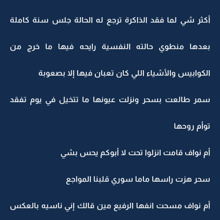
أكثر شي لما فقد الذاكرة ترجع له الحالة جلس سنة كاملة
بعدها منطوي حالته النفسية رايحه فيها ما خرج من
الكوابيس والأشياء اللي كان تعبان فيها إلا بصعوبة
سمر طالعت بسحر ونزلت عيونها ما تتخيل في يوم تفقد
توأم روحها
أم نواف قامت انزلوا تحت لا أبوكم يحس بشي
سحر هزت راسها ماما سوري قلبنا المواجع
أم نواف مسحت انفها الرفيع مين قالك إني ناسيه بالعكس