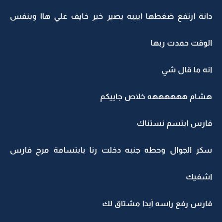
دانة ارتفع ضغطها ايييه يصير خير خايف علي هاا وبنفس
الوقت حمدت ربها
انه ما قال شي
هشام ههههههه خلاص جاييكم
فارس ابتسم نستناك
سكر الجوال وحطه جنبه دخلت رنا بابتسامة مرح فارس
اشفيك
فارس رفع راسه أبدا مشتاق لك