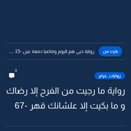
بارت من
رواية حبي هم اليوم وماضيا دمعة عين -14
0
روايات_غرام
رواية ما رجيت من الفرح إلا رضاك
و ما بكيت إلا علشانك قهر -67