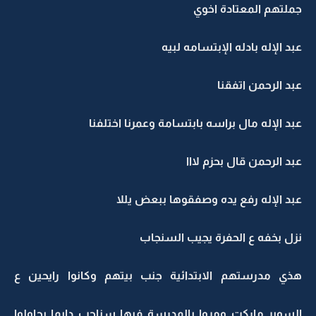
جملتهم المعتادة اخوي
عبد الإله بادله الإبتسامه لبيه
عبد الرحمن اتفقنا
عبد الإله مال براسه بابتسامة وعمرنا اختلفنا
عبد الرحمن قال بحزم لااا
عبد الإله رفع يده وصفقوها ببعض يللا
نزل بخفه ع الحفرة يجيب السنجاب
هذي مدرستهم الابتدائية جنب بيتهم وكانوا رايحين ع
السوبر ماركت ومروا بالمدرسة فيها سناجب دايما يحاولوا