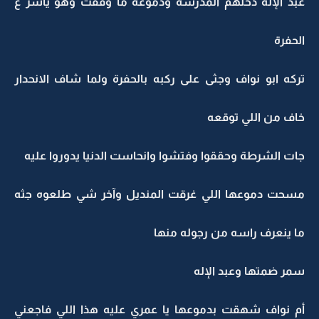
عبد الإله دخلهم المدرسة ودموعه ما وقفت وهو يأشر ع
الحفرة
تركه ابو نواف وجثى على ركبه بالحفرة ولما شاف الانحدار
خاف من اللي توقعه
جات الشرطة وحققوا وفتشوا وانحاست الدنيا يدوروا عليه
مسحت دموعها اللي غرقت المنديل وآخر شي طلعوه جثه
ما ينعرف راسه من رجوله منها
سمر ضمتها وعبد الإله
أم نواف شهقت بدموعها يا عمري عليه هذا اللي فاجعني