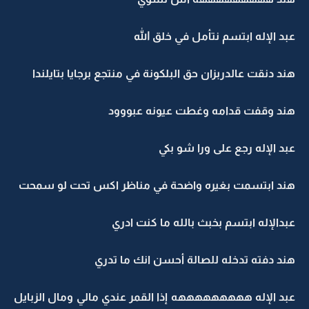
عبد الإله ابتسم نتأمل في خلق الله
هند دنقت عالدربزان حق البلكونة في منتجع برجايا بتايلندا
هند وقفت قدامه وغطت عيونه عبووود
عبد الإله رجع على ورا شو بكي
هند ابتسمت بغيره واضحة في مناظر اكس تحت لو سمحت
عبدالإله ابتسم بخبث بالله ما كنت ادري
هند دفته تدخله للصالة أحسن انك ما تدري
عبد الإله هههههههههه إذا القمر عندي مالي ومال الزبايل