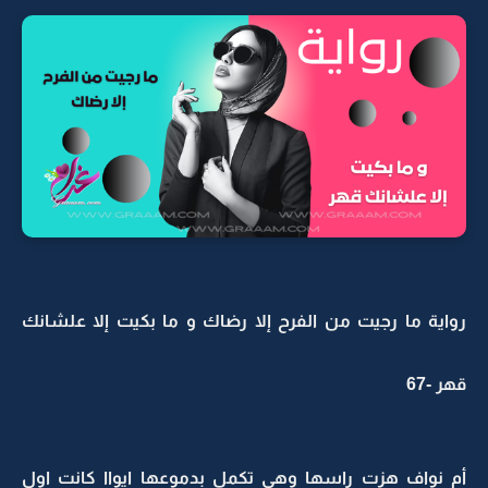
رواية ما رجيت من الفرح إلا رضاك و ما بكيت إلا علشانك
قهر -67
أم نواف هزت راسها وهي تكمل بدموعها ايواا كانت اول