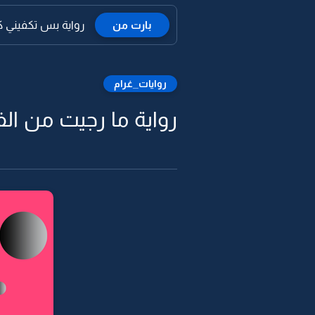
بارت من
رواية بس تكفيني كلمة احبك -
روايات_غرام
رواية ما رجيت من الفرح إل