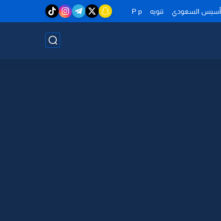
تأسيس السعودي
تنويه
P p