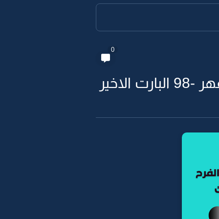
0
لاخير