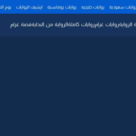
وايات سعودية
روايات خليجيه
روايات رومانسية
ارشيف الروايات
يوم ال
 الرواية
روايات غرام
روايات كاملة
الرواية من البداية
قصة غرام