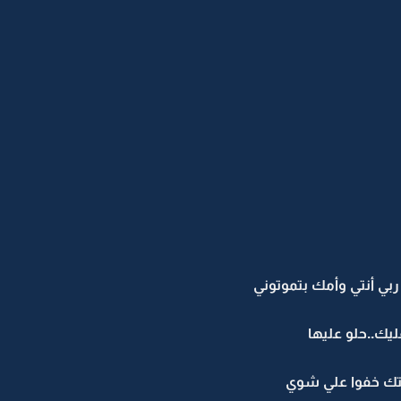
ربي أنتي وأمك بتموتوني
يك..حلو عليها
تك خفوا علي شوي