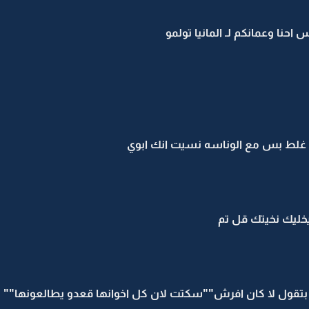
احنا وعمانكم لـ المانيا تولمو
م غلط بس مع الوناسه نسيت انك ابوي
يخليك نخيتك قل تم
 بتقول لا كان افرش""سكتت لان كل اخوانها قعدو يطالعونها""