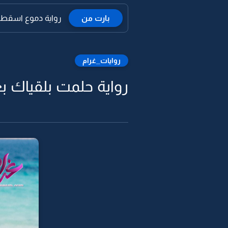
بارت من
رواية دموع اسقطت
روايات_غرام
رواية حلمت بلقياك بع