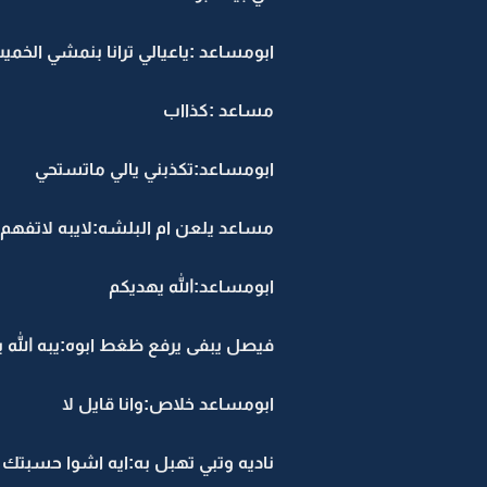
ابومساعد :ياعيالي ترانا بنمشي الخميس 
مساعد :كذااب
ابومساعد:تكذبني يالي ماتستحي
مساعد يلعن ام البلشه:لايبه لاتفه
ابومساعد:الله يهديكم
فيصل يبفى يرفع ظغط ابوه:يبه الله 
ابومساعد خلاص:وانا قايل لا
ناديه وتبي تهبل به:ايه اشوا حسبتك