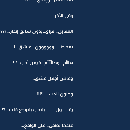
وفي الأخر..
المقابل...فرآق..بدون سابق إنذار...؟؟؟؟؟
بعد جنـــــــوووووون...عاشق...!
هآآآم...وهآآآآآم...فيمن أحب..؟!!
وعاش أجمل عشق..
وجنون الحب.....؟!!!
يقــــــــول.........بلاحب بلاوجع قلب...؟!!!
عندما نصحى...على الواقع...