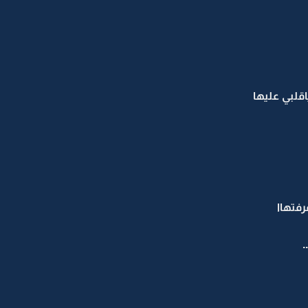
لبي عليها
فتهاا
..