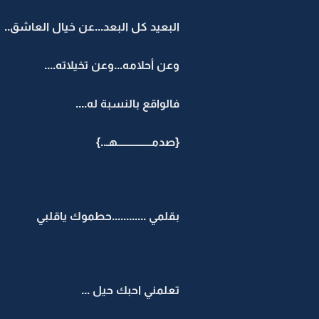
البعيد كل البعد...عن خيال العاشق..
وعن أحلامه...وعن تخيلاته....
فالواقع بالنسبة له....
{صدمــــــــــــــــهـ..}
بقلمي ............حطموك ياقلبي
تعلمني احبك حيل ...