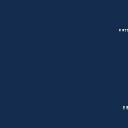
!!!!
!!!