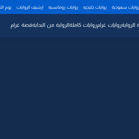
وايات سعودية
روايات خليجيه
روايات رومانسية
ارشيف الروايات
يوم ال
 الرواية
روايات غرام
روايات كاملة
الرواية من البداية
قصة غرام