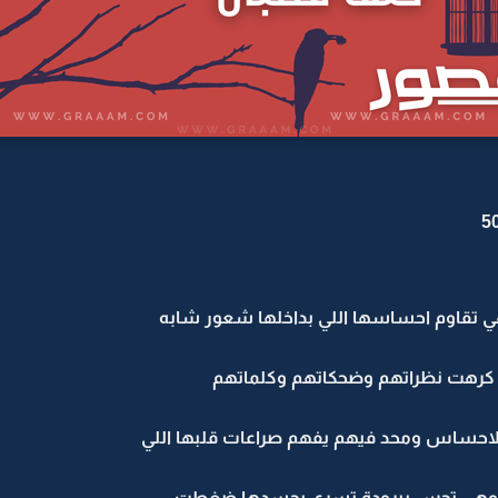
ي تقاوم احساسها اللي بداخلها شعور شابه
 .. كرهت نظراتهم وضحكاتهم وكلماتهم
الاحساس ومحد فيهم يفهم صراعات قلبها اللي
نها وهي تحس ببرودة تسري بجسدها ضغطت