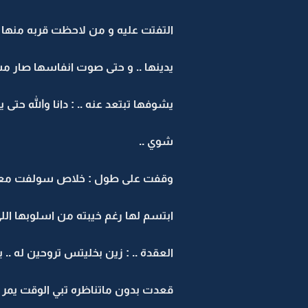
التفتت عليه و من لاحظت قربه منها
يدينها .. و حتى صوت انفاسها صار م
يشوفها تبتعد عنه .. : دانا والله ح
شوي ..
وقفت على طول : خلاص سولفت معاي .
ابتسم لها رغم خيبته من اسلوبها الل
العقدة .. : زين بخليتس تروحين له .. بس انت
قعدت بدون ماتناظره تبي الوقت يمر