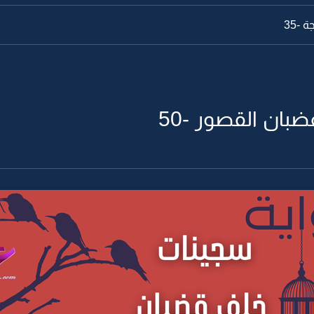
 -34
بان القصور -50