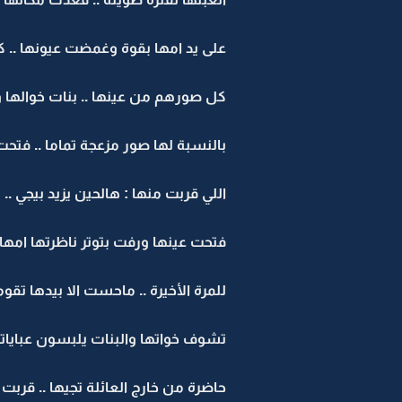
على يد امها بقوة وغمضت عيونها .. ك
كل صورهم من عينها .. بنات خوالها و 
بالنسبة لها صور مزعجة تماما .. فت
اللي قربت منها : هالحين يزيد بيجي ..
فتحت عينها ورفت بتوتر ناظرتها امها
للمرة الأخيرة .. ماحست الا بيدها 
تشوف خواتها والبنات يلبسون عبايات
حاضرة من خارج العائلة تجيها .. قربت