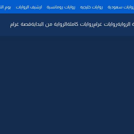
وايات سعودية
روايات خليجيه
روايات رومانسية
ارشيف الروايات
يوم ال
 الرواية
روايات غرام
روايات كاملة
الرواية من البداية
قصة غرام