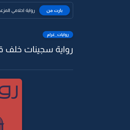
بارت من
رواية احلامي المزعجة
روايات_غرام
رواية سجينات خلف قض