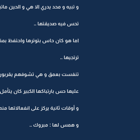
و تبيه و محد يدري الا هي و الحين م
تحس فيه صديقتها ..
اما هو كان حاس بتوترها واحتفظ بمقدا
ترتجيها ..
تنفست بعمق و هي تشوفهم يقربون ل
عليها حس بارتباكها الكبير كان يتأمل 
و أوقات ثانية يركز على انفعالاتها م
و همس لها : مبروك ..