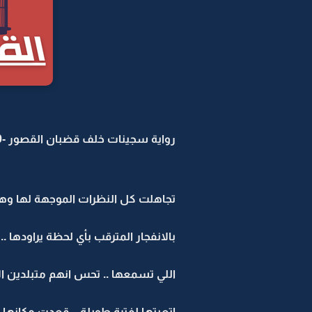
رواية سجينات خلف قضبان القصور -50
تجاهلت كل النظرات الموجهة لها وه
بالانفجار المترقب بأي لحظة يراودها
اللي تسمعها .. تحس انهم متبلدين 
اتعبتها لفترة طويلة .. قعدت مكا