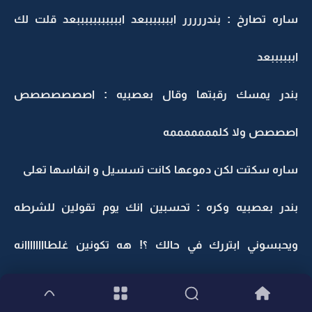
ساره تصارخ : بندررررر ابببببببعد ابببببببببببعد قلت لك
اببببببعد
بندر يمسك رقبتها وقال بعصبيه : اصصصصصصص
اصصصص ولا كلمممممممه
ساره سكتت لكن دموعها كانت تسسيل و انفاسها تعلى
بندر بعصبيه وكره : تحسبين انك يوم تقولين للشرطه
ويحبسوني ابتررك في حالك ؟! هه تكونين غلطاااااااانه
تفهمييين " رفع صوته : غلطاااااانه يابنت صالح غلطاااااانه