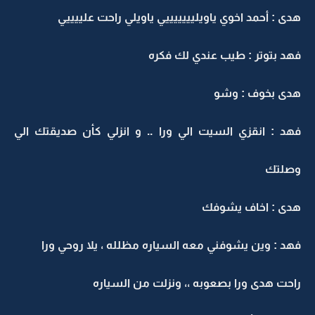
هدى : أحمد اخوي ياويليييييييي ياويلي راحت علييييي
فهد بتوتر : طيب عندي لك فكره
هدى بخوف : وشو
فهد : انقزي السيت الي ورا .. و انزلي كأن صديقتك الي
وصلتك
هدى : اخاف يشوفك
فهد : وين يشوفني معه السياره مظلله ، يلا روحي ورا
راحت هدى ورا بصعوبه ،، ونزلت من السياره