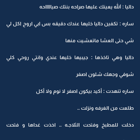
داليا : الله يعينك عليها صراحه بنتك صياااااحه
ساره : تكفين داليا خليها عندك دقيقه بس ابي اروح اكل لي
شي حتى العشا ماتعشيت منها
داليا وهي تاخذها : جيبيها خليها عندي وانتي روحي كلي
شوفي وجهك شلون اصفر
ساره تنهدت : أكيد بيكون اصفر لا نوم ولا أكل
طلعت من الغرفه ونزلت ..
دخلت للمطبخ وفتحت الثلاجـه .. اخذت غداها و فتحت