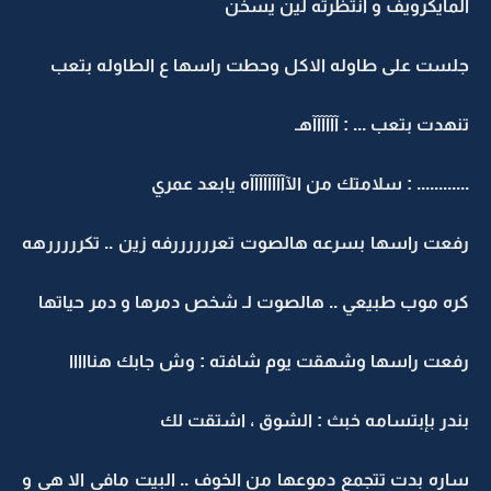
المايكرويف و انتظرته لين يسخن
جلست على طاوله الاكل وحطت راسها ع الطاوله بتعب
تنهدت بتعب ... : آآآآآآهـ
............ : سلامتك من الآآآآآآآآآه يابعد عمري
رفعت راسها بسرعه هالصوت تعررررررفه زين .. تكرررررهه
كره موب طبيعي .. هالصوت لـ شخص دمرها و دمر حياتها
رفعت راسها وشهقت يوم شافته : وش جابك هنااااا
بندر بإبتسامه خبث : الشوق ، اشتقت لك
ساره بدت تتجمع دموعها من الخوف .. البيت مافي الا هي و