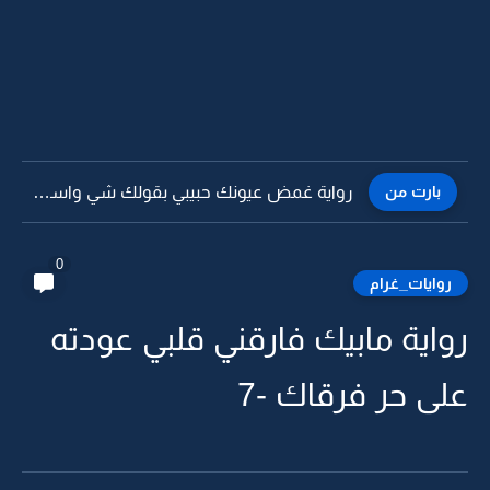
بارت من
رواية غمض عيونك حبيبي بقولك شي واسمعني بقلب -3
0
روايات_غرام
رواية مابيك فارقني قلبي عودته
على حر فرقاك -7