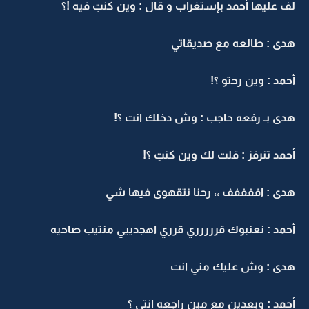
لف عليها أحمد بإستغراب و قال : وين كنتِ فيه !؟
هدى : طالعه مع صديقاتي
أحمد : وين رحتو ؟!
هدى بـ رفعه حاجب : وش دخلك انت ؟!
أحمد تنرفز : قلت لك وين كنتِ ؟!
هدى : اففففف ،، رحنا نتقهوى فيها شي
أحمد : نعنبوك قررررري قرري اهجدييي منتيب صاحيه
هدى : وش عليك مني انت
أحمد : وبعدين مع مين راجعه انتي ؟