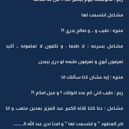
مشاعل ابتسمت لها
منيره : طيب و .. و صالح يدري ؟!
مشاعل بسرعه : لا طبعا ، و تكفون لا تعلمونه .. أكيد
تعرفون أبوي و تعرفون طبعه لو درى بينجن
منيره : إيه عشان كذا سألتك انا
ريم : طيب انتي كم عدد اخوانك ؟ و مين امكم ؟!
مشاعل : حنا كلنا ثلاثه الكبير عبد العزيز بعدين متعب و انا
اخر العنقود " و ابتسمت لها " و امنـا ندى عبد الله الـ .......