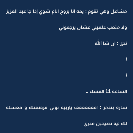
مشاعل وهي تقوم : يمه انا بروح انام شوي إذا جا عبد العزيز
ولا متعب علميني عشان يرجعوني
ندى : ان شا الله
\
/
الساعه 11 المساء ..
ساره بتذمر : اففففففف ياربيه توني مرضعتك و مغسله
لك ليه تصيحين مدري