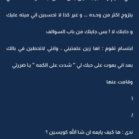
يتزوج اكثر من وحـده ... و غير كذا لا تحسبين اني ميته عليك
و حابتك لا ! بس جايتك من باب السوالف
ابتسام تقوم : اها زين علمتيني ، وانتي لاتحطين في بالك
بعد اني بموت على حبك لي " شدت على الكمه " يـا ضررتي
وقامت عنها
\
/
ندى : ها كيف يايمه ان شا الله كويسين ؟