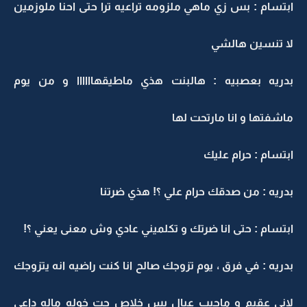
ابتسام : بس زي ماهي ملزومه تراعيه ترا حتى احنا ملوزمين
لا تنسين هالشي
بدريه بعصبيه : هالبنت هذي ماطيقهاااااا و من يوم
ماشفتها و انا مارتحت لها
ابتسام : حرام عليك
بدريه : من صدقك حرام علي ؟! هذي ضرتنا
ابتسام : حتى انا ضرتك و تكلميني عادي وش معنى يعني ؟!
بدريه : في فرق ، يوم تزوجك صالح انا كنت راضيه انه يتزوجك
لاني عقيم و ماجيب عيال بس خلاص جت خوله ماله داعي