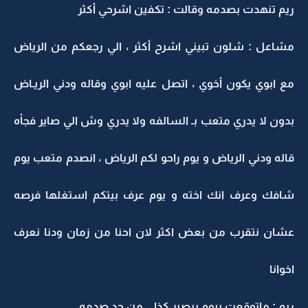
ريم تنهدت بصدمه وقالت : تكفين اشرحي أكثر
مشاعل : شلون تبيني اشرح أكثر ، الي رجعكم من الرياض
مع ابوي يكون أخوي ، اتصل عليه ابوي وقاله ودني الريـاض
بدون لا يدري متعب بـ السالفه ولا يدري وش الي صاير فجأه
قاله ودني الرياض و يوم راحو لكم الرياض ، انصدم متعب يوم
شافك وعرف انك اخته و يوم عرف بيتكم استغلها فرصه
عشان نتقرب من بعض اكثر لان احنا من زمان ودنا نعرف
اخوانا
ريم : ماتوقعت بيوم بيصير كذا .. من جد صدمه