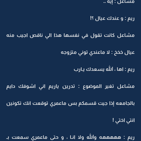
مشاعل : إيه ..
ريم : و عندك عيال ؟!
مشاعل كانت تقول في نفسها هذا الي ناقص اجيب منه
عيال خخخ : لا ماعندي توني متزوجه
ريم : اها ، الله يسعدك يـارب
مشاعل تغير الموضوع : تدرين ياريم اني اشوفك دايم
بالجامعه إذا جيت قسمكم بس ماعمري توقعت انك تكونين
انتي اختي !
ريم : هههههه والله ولا انـا ، و حتى ماعمري سمعت بـ