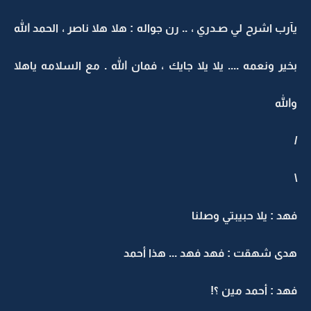
يآرب اشرح لي صـدري ، .. رن جواله : هلا هلا ناصر ، الحمد الله
بخير ونعمه .... يلا يلا جايك ، فمان الله . مع السلامه ياهلا
والله
/
\
فهد : يلا حبيبتي وصلنا
هدى شهقت : فهد فهد ... هذا أحمد
فهد : أحمد مين ؟!