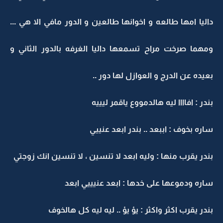
داليا امها طالعه و اخوانها طالعين و الدور مافي الا هي ...
ومهما صرخت مراح تسمعها داليا الغرفه بالدور الثاني و
بعيده عن الدرج و العوازل لها دور ..
بندر : افاااا ليه هالدمووع ياقمر ليييه
ساره بخوف : اببعد .. بندر ابعد عنييي
بندر يقرب منها : وليه ابعد لا تنسين ، لا تنسين انك زوجتي
ساره ودموعها على خدها : ابعد عنيييي ابعد
بندر يقرب اكثر واكثر : يؤ يؤ .. ليه ليه كل هالخوف