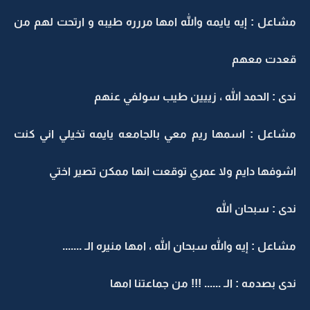
مشاعل : إيه يايمه والله امها مررره طيبه و ارتحت لهم من
قعدت معهم
ندى : الحمد الله ، زييين طيب سولفي عنهم
مشاعل : اسمها ريم معي بالجامعه يايمه تخيلي اني كنت
اشوفها دايم ولا عمري توقعت انها ممكن تصير اختي
ندى : سبحان الله
مشاعل : إيه والله سبحان الله ، امها منيره الـ .......
ندى بصدمه : الـ ...... !!! من جماعتنا امها