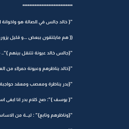
*****************************
"{ خالد جالس في الصالة هو واخوانة ا
(( هم مايلتقون ببعض ...و قليل يز
"{جالس خالد عيونة تتنقل بينهم }".. 
"{خالد يناظرهم وعيونة حمرااء من العص
"{بدر يناظرة ومعصب ومعقد حواجبة }" :
"{ يوسف }": صح كلام بدر انا ابغى اســـ
"{وناظرهم وتابع}" : ليـــة من الاساس 