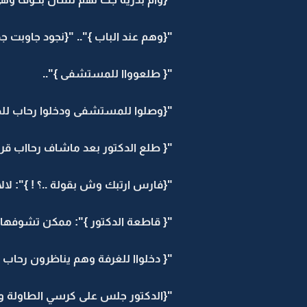
"{وهم عند الباب }".. "{نجود جاوبت جدت
"{ طلعوواا للمستشفى }"..
"{وصلوا للمستشفى ودخلوا رحاب للط
"{ طلع الدكتور بعد ماشاف رحااب قرب
"{فارس ارتبك وش بقولة ..؟ ! }": لال
"{ قاطعة الدكتور }": ممكن تشوفهاا ت
"{ دخلواا للغرفة وهم يناظرون رحاب 
"{الدكتور جلس على كرسي الطاولة وعيو