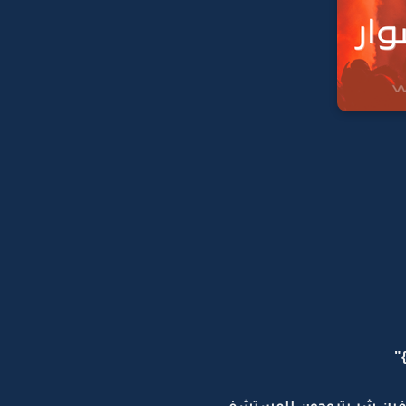
"
اتشوفين شر بتروحون للمستشفى