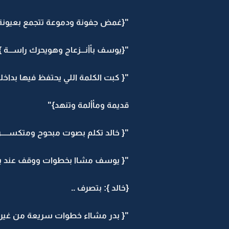
"{غمض جفونة ودموعة تتجمع بعيونة 
"{يوسف بأأنـــزعاج وهويحرك راســـة }" : ك
"{ كبت الكلمة اللي يحتفظ فيها بداخلة.
قديمة ومأألمة وتنهد}"
"{ خالد تكلم بصوت مبحوح ومتكســـــر}" : لا
"{ يوسف مشاا بخطوات ووقف عند باب 
{خالد }: بتصرف ..
"{ بدر مشااء خطوات سريعة من غير لا