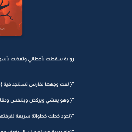
رواية سقطت بأخطائي وتعذبت بأسوار 
"{ لفت وجهها لفارس تستنجد فية }" : 
"{ وهو يمشي ويركض ويتنفس ودقات قلبة
"{نجود خطت خطواتة سريعة لغرفتهم ت
"{وام بدرية جت لهم تسال بخوف وهي ت