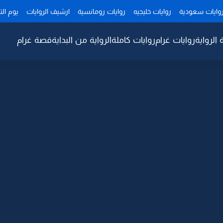
وايات سعودية
روايات خليجيه
روايات رومانسية
ارشيف الروايات
يوم ال
 الرواية
روايات غرام
روايات كاملة
الرواية من البداية
قصة غرام