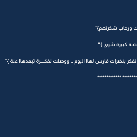
يت ورحاب شكرتهم}"
فتحة كبيرة شوي }"
ر بنضرات فارس لهاا اليوم .. ووصلت لفكــــرة تبعدهاا عنة }"
*********************