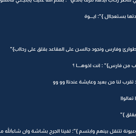
ها بستعجاال }": ايــــوة
وارئ وفارس ونجود جالسن على المقاعد بقلق على رحااب}"
 من فارس}" : انت اخوهــــا ؟
ا تقرب لنا من بعيد وعايشة عندناا وو وو
عالواا
بقلق }"
نة تتنقل بينهم وابتسم }": لفينا الجرح بشاشة وان شاءالله مافي