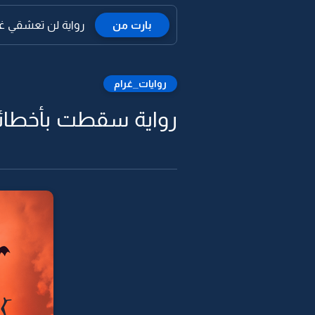
بارت من
رواية لن تعشقي غيري
روايات_غرام
رواية سقطت بأخطائي 