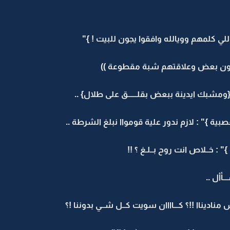
للي كلمهم وويالله وافقوا يجون للبيت ! }"
ورون بعض وعلاقتهم شبة مقطوعة ))
{ومشبك ايدينة ببعض بقلــــــق على طلال} ..
بية }" : لازم ندور علية قومواا نبلغ الشرطة ..
 خــلاص انت روح بــلـغ ؟ !!
أأل ..
مناديناا !!؟ كـــاااان سويت كــل شــي بدوننا !؟