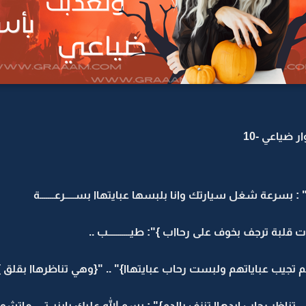
ضياعي -10
بسرعة شغل سيارتك وانا بلبسها عبايتهاا بســـــرعـــــــة
 ترجف بخوف على رحااب }": طيـــــــــــب ..
جيب عباياتهم ولبست رحاب عبايتهاا}" .. "{وهي تناظرهاا بقلق }
ناظر رحاب ايدهاا تنزف بالدم}" : بسم الله عليك يابنيــتـي م