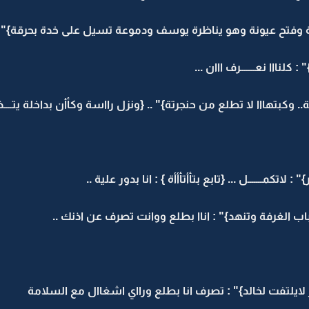
وفتح عيونة وهو يناظرة يوسف ودموعة تسيل على خدة بحرقة}"
لنااا نعـــــــرف ااان ...
. وكبتهااا لا تطلع من حنجرتة}" .. {ونزل رااسة وكأأن بداخلة يتــــذ
تكمـــــــل ... {تابع بتأأتأأأة } : انا بدور علية ..
الغرفة وتنهد}" : اناا بطلع ووانت تصرف عن اذنك ..
يلتفت لخالد}" : تصرف انا بطلع ورااي اشغاال مع السلامة