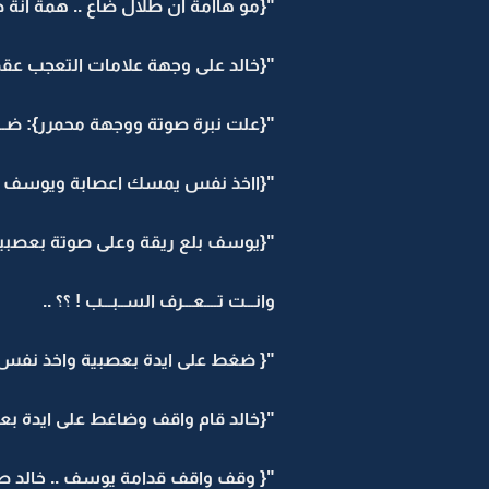
"{مو هاامة ان طلال ضاع .. همة انة ضي
"{خالد على وجهة علامات التعجب عقد ح
"{علت نبرة صوتة ووجهة محمرر}: ضــــــ
"{ااخذ نفس يمسك اعصابة ويوسف يناظرة
"{يوسف بلع ريقة وعلى صوتة بعصبية}" : اايـــ
وانـــت تــــعـــرف الســبـــب ! ؟؟ ..
"{ ضغط على ايدة بعصبية واخذ نفس 
"{خالد قام واقف وضاغط على ايدة ب
"{ وقف واقف قدامة يوسف .. خالد صرخ بو