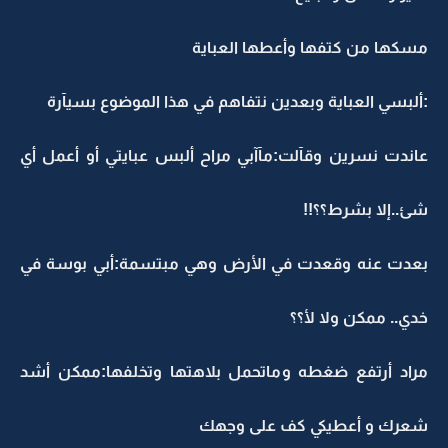
مسكها من كتفها وأعطها العباية
:ألبسي العباية وبعدين نتفاهم في هذا الموضوع بسيآرة
عاندت نسرين وقآلت:مآآبي مراح ألبس عبايتي أو أعمل أي
شئ..إلا بشرط؟؟!!
بعدت عنه وقعدت في الأرض وهي مبتسمة:أبي بوسة في
خدي.. ممكن ولا لأ؟؟
مراد أرتفع ضغطه وماتحمل بلاهتها وتخلفها:ممكن أشد
شعرك و أعطيكي كف على وجهك