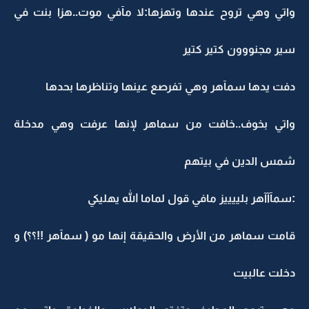
واتي وهي تروح عندها وتهزها:لا مآفي موت..هزا بنت في
سير مجنووون كتير كتير
دفت يدها سمآهر وهي تفرصع عينها وتناظرها بحدها
واتي بخوف..خافت من سماهر لإنها عرفت وهي مدخلة
شمس الدين في بيتهم
:سمآآآهر بلييييز مافي قول لماما الله يهليكي
قامت سماهر من الأرض والحقيقة إنها مو ( سمآهر !!؟؟) و
دخلت عالبيت