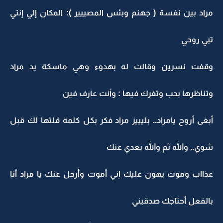
مراد بين نفسة ( جهنم وبئس المصييير ): المكان إلي إنتي
تبي روحي
وقفت نسرين وقالت له بهدوء وهي ماسكة يد مراد
وتناظرها بحب وتفرك فيها : وأنت عارف فين
أبغى أروح يامراد.. بليييز مراد فكر بكل كلمة قلتها لك قبل
شوي.. والله ثم والله بعدي عنك
عذااب وموت يهون عليك إني أموت وأرحل عنك يا مراد أنا
بالفعل أحتاجك صدقيني