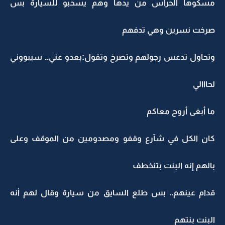
مسكوها الحراس من يدها وهم يسحبو للسيارة بس
صرخت نسرين وهي تدفهم
وتحآول تدعس رجولهم وتصرخ وتقول:بعدو عني.. سيبووني
لحااالي
ما أبغى أروح معاكم
كان الكل في شآرع وقفو ومصدومين من الموقف وعلى
بالهم إنه البنت بتنخطف
قدام عينهم.. بس طلع السايق من سيارة وقال لهم أنه
البنت بنتهم