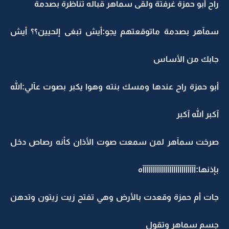
راح أبو حمزة غرفتة ولقى سماهر قباله تناظرة بصدمة
سمآهر بصدمة ماتوقعتهم يجو:أيش تبغى إلحيين؟؟ أيش
جابك من الأساس
أبو حمزة راح عندها ومسك بنته وهوا يكبر بصوت عآلي:الله
آكبر الله آكبر
صرخت سمآهر لمن سمعت صوت الأذان كأنه رصاص دخل
بإذنها:آآآآآآآآآآآآآآآآآآآآآآآآآآه
جات أم حمزة وقعدت بالأرض وهي تفتح زيت زيتون وتدهن
جسم سماهر وتقول