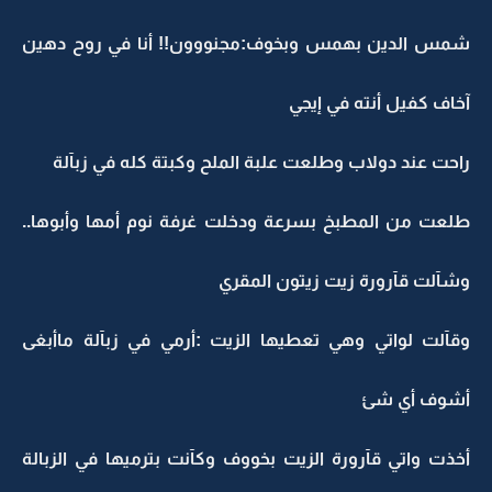
شمس الدين بهمس وبخوف:مجنووون!! أنا في روح دهين
آخاف كفيل أنته في إيجي
راحت عند دولاب وطلعت علبة الملح وكبتة كله في زبآلة
طلعت من المطبخ بسرعة ودخلت غرفة نوم أمها وأبوها..
وشآلت قآرورة زيت زيتون المقري
وقآلت لواتي وهي تعطيها الزيت :أرمي في زبآلة ماأبغى
أشوف أي شئ
أخذت واتي قآرورة الزيت بخووف وكآنت بترميها في الزبالة