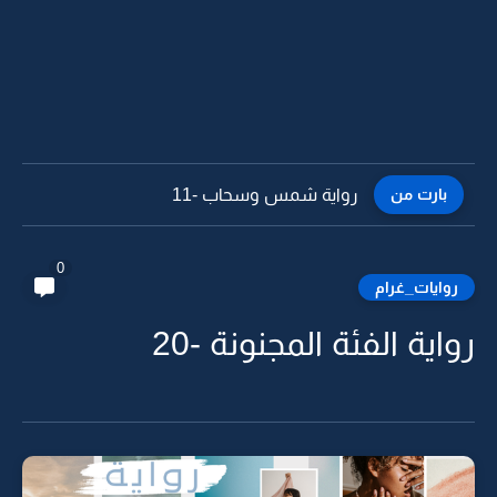
بارت من
رواية شمس وسحاب -10
0
روايات_غرام
رواية الفئة المجنونة -20