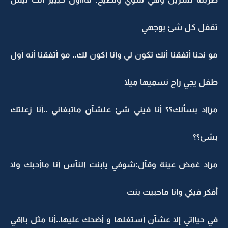
تقفل كل شئ بوجهي
مو نحنا أتفقنا أنك تكون لي وأنا أكون لك.. مو أتفقنا أنه أول
طفل يجي راح نسميها ميلا
مرااد بسألك؟؟ أنا فيني شئ علشآن ماتبغاني ..أنا زعلتك
بشئ؟؟
مراد غمض عينة وقآل:شوفي يابنت النآس أنا ماأحبك ولا
أفكر فيكي وانا ماحبيت بنت
في حيااتي إلا عشآن أستغلها و أضحك عليها..أنا مثل بااقي