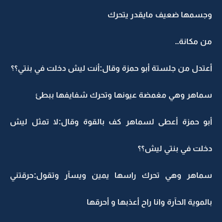
وجسمها ضعيف مايقدر يتحرك
من مكانة..
أعتدل من جلستة أبو حمزة وقال:أنت ليش دخلت في بنتي؟؟
سماهر وهي مغمضة عيونها وتحرك شفايفها ببطئ
أبو حمزة أعطى لسماهر كف بالقوة وقال:لا تمثل ليش
دخلت في بنتي ليش؟؟
سماهر وهي تحرك راسها يمين ويسآر وتقول:حرقتني
بالموية الحآرة وانا راح أعذبها و أحرقها