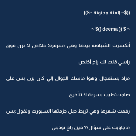
(($~ الفئة مجنونة ~$))
~ $ (( deema ))$ ~
أنكسرت الشباصة بيدها وهي متنرفزة: خلااص لا تزن فوق
راسي قلت لك راح أخلص
مراد بستعجال وهوا ماسك الجوال إلي كان يرن بس على
صامت:طيب بسرعة لا تتأخري
رفعت شعرها وهي تربط حبل جزمتها السبورت وتقول:بس
ماجاوبت على سؤال؟؟ فين راح توديني