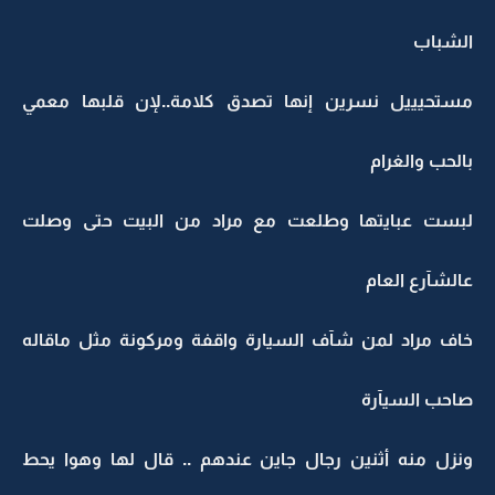
الشباب
مستحيييل نسرين إنها تصدق كلامة..لإن قلبها معمي
بالحب والغرام
لبست عبايتها وطلعت مع مراد من البيت حتى وصلت
عالشآرع العام
خاف مراد لمن شآف السيارة واقفة ومركونة مثل ماقاله
صاحب السيآرة
ونزل منه أثنين رجال جاين عندهم .. قال لها وهوا يحط