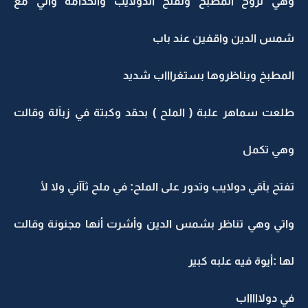
وهي تروح المطبخ وتفتح الدولايب والخدامة واتي مع
شمس الدين واقفين عند باب
المطبخ ويناظروها بستغراااب شديد
طلعت سماهر علبة ( الملح ) بحقد وكبتة في زبآلة وقالت
وهي تكمل
تفتح بآقي دولايب وتدور على الملح: في ملح ثآآني ولا لأ
واتي وهي تناظر بشمس الدين وأشرت أنها مجنونة وقالت
لها :أيوة فيه علبه كبير
في دولاااااب