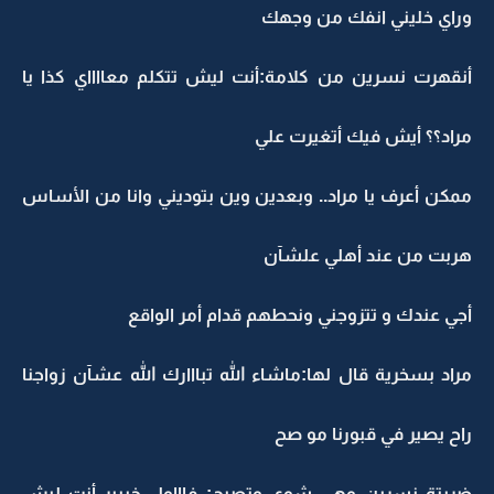
وراي خليني انفك من وجهك
أنقهرت نسرين من كلامة:أنت ليش تتكلم معااااي كذا يا
مراد؟؟ أيش فيك أتغيرت علي
ممكن أعرف يا مراد.. وبعدين وين بتوديني وانا من الأساس
هربت من عند أهلي علشآن
أجي عندك و تتزوجني ونحطهم قدام أمر الواقع
مراد بسخرية قال لها:ماشاء الله تبااارك الله عشآن زواجنا
راح يصير في قبورنا مو صح
ضربتة نسرين وهي شوي وتصيح: فاااول خييير أنت ليش