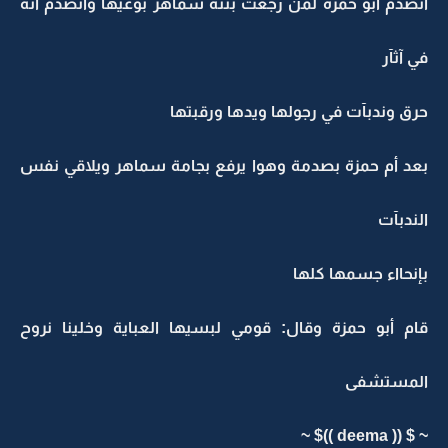
أنصدم أبو حمزة لمن رجعت بنته سمآهر بوعيها وأنصدم آنه
في آثآر
حرق وندبآت في رجولها ويدها ورقبتها
بعد أم حمزة بصدمة وهوا يرفع بجامة سماهر ويلاقي نفس
الندبآت
بإنحااء جسمها كلها
قام أبو حمزة وقال: قومي لبسيها العباية وخلينا نروح
المستشفى
~ $ (( deema ))$ ~