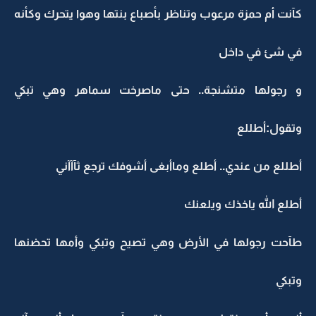
كآنت أم حمزة مرعوب وتناظر بأصباع بنتها وهوا يتحرك وكأنه
في شئ في داخل
و رجولها متشنجة.. حتى ماصرخت سماهر وهي تبكي
وتقول:أطللع
أطللع من عندي.. أطلع وماأبغى أشوفك ترجع ثآآآني
أطلع الله ياخذك ويلعنك
طآحت رجولها في الأرض وهي تصيح وتبكي وأمها تحضنها
وتبكي