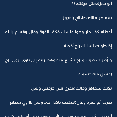
أبو حمزة:متى حرقتك؟؟
سماهر:مالك صلاااح ياعجوز
أعطاه كف حآر وهوا ماسك فكة بالقوة وقال:وقسم بالله
إذا طولت لسانك راح أقصة
و أضربك ضرب مراح تشبع منه وهذا زيت إلي نآوي ترمي راح
أغسل فية جسمك
بكيت سماهر وقالت:مدري بس حرقتني وبس
ضربة أبو حمزة وقال:لاتكذب ياكذاااب.. ومتى ناااوي تتطلع
أنصرعت ثاني سماهر وهي تحآآول تتهرب من أسئلتة..كآنت