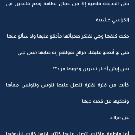
حتى الحديقة فاضية إلا من عمآل نظآفة وهم قآعدين في
الكراسي خشبية
حكت كتفها وهي تفتكر صحبآتها مآدقو عليها ولا سألو عنها
حتى لو أتصلو عليها.. مرآآح تقولهم إنه صآبها مس جني
بس إيش أخبار نسرين وخويها مراد؟؟
كآنت من فترة لفترة تتصل عليها نتوس وتتونس معآها
وتحكيها عن قصة حبها
عن مراااد
أما فاطمة مآكنت تتصل عليها كثثير..لإنها كآنت تشوفها