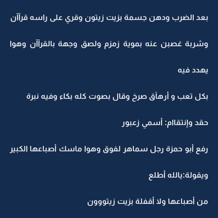
بعد الضرب ودهن جسمة بزيت زيتون وقري على راسه قرآآن
وشربة غصبن عنه بموية زمزم ولصق وجهة بالقرآآن وهوا
يهدد فيه
بكل تعب و أرهآق صرخ وقال بصوت كله بكاء وفيه نبرة
حقد وإنتقاام: أسمي زعبور
رفع أبو حمزة رجل سماهر لفوق وهوا ماسك أصباعها الكبير
ويقولة:يالله أطلع
من أصباعها ولا أقفلة بزيت زيتووون