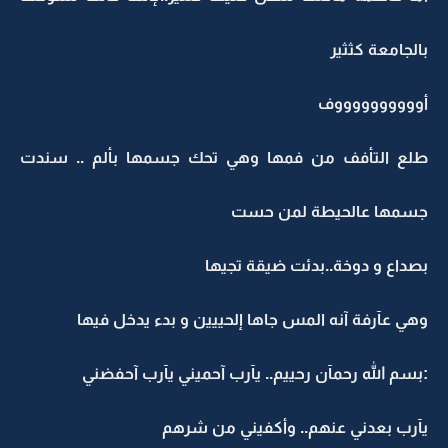
بالجامعة كثثير
أووووووووووف
طلع التأفف من فمها وهي تحك جسمها بألم .. سندت
جسمها عالحيطة لمن حست
بصداع و دوخة..بدئت ضيقة تجيها
وهي عآرفة آنه المس جاها إلحييين و بدء يدخل فيها
:بسم الله رحمآن رحييم.. يآرب آحميني يآرب آحفضني
يآرب بعدني عنهم.. وأكفيني من شرهم