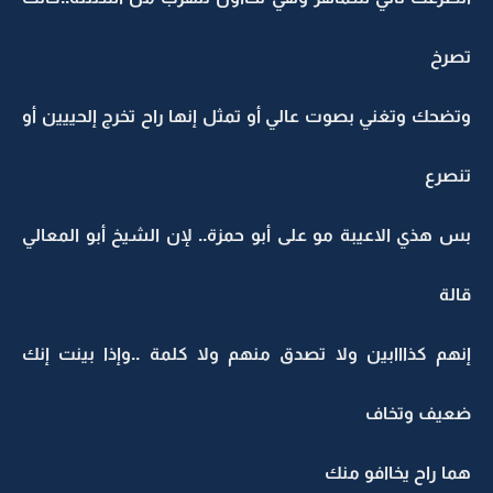
تصرخ
وتضحك وتغني بصوت عالي أو تمثل إنها راح تخرج إلحييين أو
تنصرع
بس هذي الاعيبة مو على أبو حمزة.. لإن الشيخ أبو المعالي
قالة
إنهم كذااابين ولا تصدق منهم ولا كلمة ..وإذا بينت إنك
ضعيف وتخاف
هما راح يخاافو منك