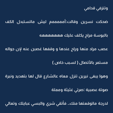
وتنزفي قدامي
ضحكت نسرين وقالت:أمممممم ليش ماتستبدل الكف
بالبوسة مراح يكلف عليك هههههههه
عصب مراد منها وراح عندها و وقفها غصبن عنه لإن جواله
مستمر بالأتصال ( لسبب خاص )
وهوا يبغى نيرين تنزل معاه عالشارع قال لها بتهديد ونبرة
صوتة عصبية :صرتي غثيثة ومملة
لدرجة ماتوقعتها منك.. فأتقي شري والبسي عبايتك وتعالي