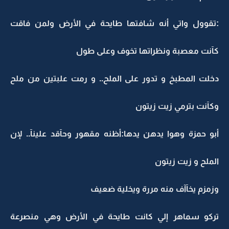
:تقوول واتي أنه شافتها طايحة في الأرض ولمن فاقت
كآنت معصبة ونظراتها تخوف وعلى طول
دخلت المطبخ و تدور على الملح.. و رمت علبتين من ملح
وكآنت بترمي زيت زيتون
أبو حمزة وهوا يدهن يدها:أظنه مقهور وحآقد علينآ.. لإن
الملح و زيت زيتون
وزمزم يخآآف منه مررة ويخلية ضعيف
تركو سماهر إلي كانت طايحة في الأرض وهي منصرعة