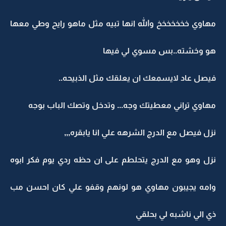
مهاوي خخخخخخخ والله انها تبيه مثل ماهو رايح وطي معها
هو وخشته..بس مسوي لي فيها
فيصل عاد لايسمعك ان يعلقك مثل الذبيحه..
مهاوي تراني معطيتك وجه... وتدخل وتصك الباب بوجه
نزل فيصل مع الدرج الشرهه علي انا يابقره,,,
نزل وهو مع الدرج يتحلطم على ان حظه ردي يوم فكر ابوه
وامه يجيبون مهاوي هو لونهم وقفو علي كان احسن مب
ذي الي ناشبه لي بحلقي