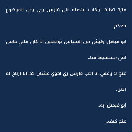
فترة تعارف وكنت متصله على فارس يجي يحل الموضوع
معكم
ابو فيصل وليش من الاساس توافقين انا كان قلبي حاس
انتي مستحيها منا..
غنج لا ياعمي انا احب فارس زي اخوي عشان كذا انا ارتاح له
اكثر..
ابو فيصل ايه..
غنج كيف,,