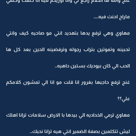
غنج والله ها الكلام راجع لي وانا اوريكم فيه انا حلفت وحلفي
ماراح احنث فيه....
مهاوي وهي ترفع يدها بتهديد انتي مو صاحيه كيف وانتي
تحبينه وتموتين بتراب رجوله وترفضينه الحين بعد كل ها
الحب الي كان بيوديك بستين داهيه..
غنج ترفع حاجبها بغرور انا قلت مو انا الي تمشون كلامكم
علي؟؟
مهاوي ترمي الخداديه الي بيدها با الارض سلامات ترانا اهلك
ليش تتكلمين بصفة الضمير انتي هيه ترانا نحبك..