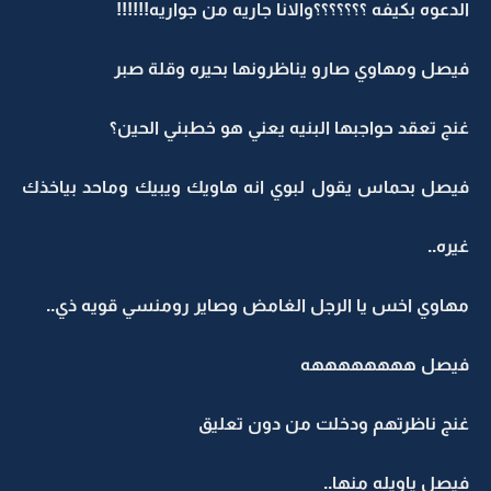
الدعوه بكيفه ؟؟؟؟؟؟؟والانا جاريه من جواريه!!!!!!
فيصل ومهاوي صارو يناظرونها بحيره وقلة صبر
غنج تعقد حواجبها البنيه يعني هو خطبني الحين؟
فيصل بحماس يقول لبوي انه هاويك ويبيك وماحد بياخذك
غيره..
مهاوي اخس يا الرجل الغامض وصاير رومنسي قويه ذي..
فيصل ههههههههه
غنج ناظرتهم ودخلت من دون تعليق
فيصل ياويله منها..