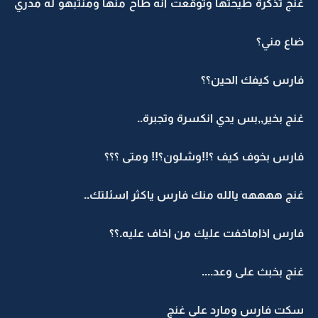
غنج تذكرة طيحتها وتوقعت انه طاح منها ومنتبهو له مدري
ضاع مني؟
فارس كيفك الحين؟؟
غنج بخير,,بس يدي انكسرة وتجبرة..
فارس بخوف كيف ؟!!وشلون؟!! ومتى ؟؟؟
غنج ههههه يالله منك فارس ياكثر اسئلتك..
فارس اذاماخفت عليك من اخاف عليه.؟؟
غنج بخبث على وعد....
سكت فارس ومارد على غنج