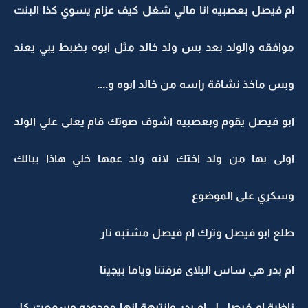
ام فيصل بعصبيه انا مالي شغل كيف عزام يسوي كذا البنت
موافقه والولد بعد بس ولد خالد مثل ابوه بضبط يبي يعند
وبس ماخذ نشافة راسه من خالد ابوه و....
ابو فيصل يقوم وبعصبيه اشوف صوتك قام يعلى علي الولد
اولى بها من ولد اختك لانه ولد عمها خلي هاذا ببالك
وسكري على الموضوع
طلع ابو فيصل وترك ام فيصل مشتبه نار
ام بدر هي ساس البلاى فرقتنا وياما بيجينا
ناظرة ام فيصل ل ام بدر وانتبهة انها موجوده وسمعت كل