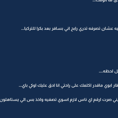
شان تصرفه تدري رابح اني بسافر بعد بكرا للتركيا...
ل لحظه....
ار ابوي ماقدر اكلمك على راحتي انا ادق عليك اوكي باي...
ني صرت ارقم اي ناس لازم اسوي تصفيه واخذ بس الي يستاهلون 