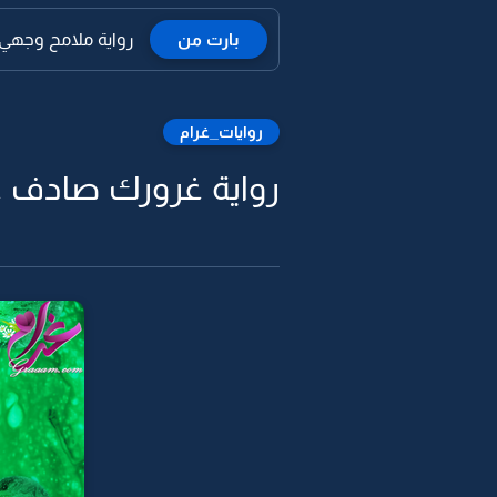
بارت من
رواية ملامح وجهي ال
روايات_غرام
رواية غرورك صادف عز