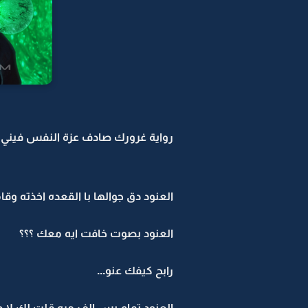
رواية غرورك صادف عزة النفس فيني -3
العنود دق جوالها با القعده اخذته و
العنود بصوت خافت ايه معك ؟؟؟
رابح كيفك عنو...
العنود تمام بس الف مره قلت لك لا د