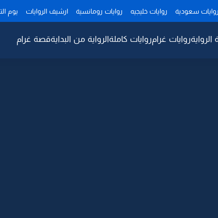
وايات سعودية
روايات خليجيه
روايات رومانسية
ارشيف الروايات
يوم ال
 الرواية
روايات غرام
روايات كاملة
الرواية من البداية
قصة غرام