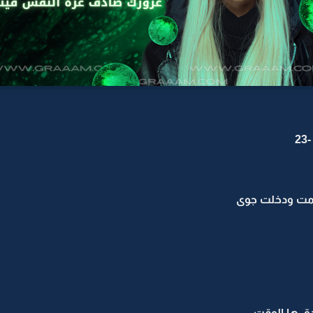
2
قامت ودخلت جوى
ق ها الوقت...