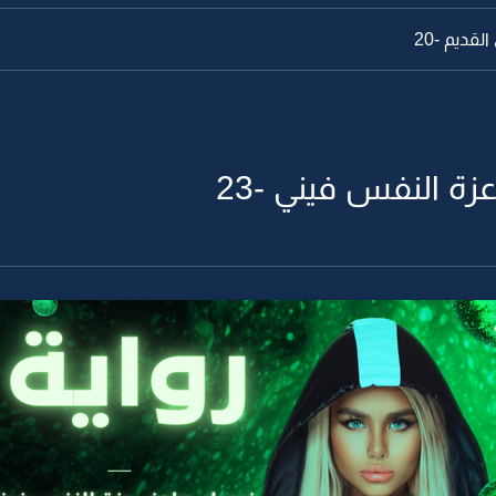
قديم -20
ة النفس فيني -23