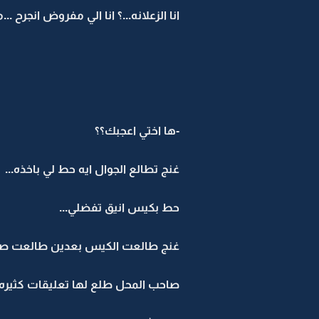
انا الزعلانه...؟ انا الي مفروض انجرح 
-ها اختي اعجبك؟؟
غنج تطالع الجوال ايه حط لي باخذه...
حط بكيس انيق تفضلي...
غنج طالعت الكيس بعدين طالعت صاح
صاحب المحل طلع لها تعليقات كثير