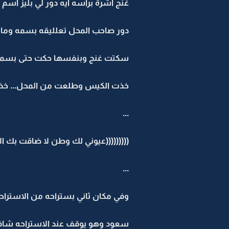
غنج اشرة براسه ايه دور لي بليز اسم عز
دور صاحب المحل تعلليقه بسمه وما
سكتت غنج وبنفسها حكت حتى بسمك بخ
خذت الكيس وطلعت من المحل... خذت 
...
(((((((((عيوني لك وطن لا ضاقت بك الا
...
وفي مكان ثاني بستراحه من الاستراحا
سعود وهو يوقف عند الاستراحه شاف 