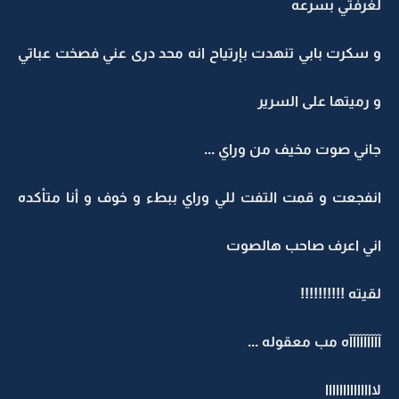
لغرفتي بسرعه
و سكرت بابي تنهدت بإرتياح انه محد درى عني فصخت عباتي
و رميتها على السرير
جاني صوت مخيف من وراي ...
انفجعت و قمت التفت للي وراي ببطء و خوف و أنا متأكده
اني اعرف صاحب هالصوت
لقيته !!!!!!!!!!
آآآآآآآآآه مب معقوله ...
لاااااااااااااا