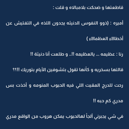
قاطعتها و ضحكت بلامبالاه و قلت :
أميره : (ذوو النفوس الدنيئه يجدون اللذه في التفتيش عن
أخطاااء العظماااء )
رنا : عظيمه ... يالعظيمه !!.. و طلعت أنا دنيئة !!
قالتها بسخريه و كأنها تقول بتشوفين الأيام بتوريك !!؟؟
رحت للدرج المقيت اللي فيه الحبوب المنومه و أخذت بس
مدري كم حبه !!
في شي يجبرني ألجأ لهالحبوب يمكن هروب من الواقع مدري