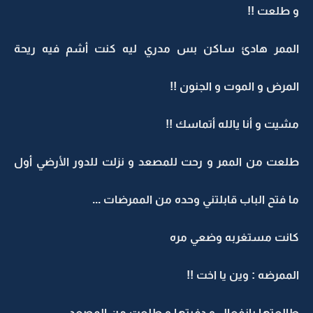
و طلعت !!
الممر هادئ ساكن بس مدري ليه كنت أشم فيه ريحة
المرض و الموت و الجنون !!
مشيت و أنا يالله أتماسك !!
طلعت من الممر و رحت للمصعد و نزلت للدور الأرضي أول
ما فتح الباب قابلتني وحده من الممرضات ...
كانت مستغربه وضعي مره
الممرضه : وين يا اخت !!
طالعتها بإنفعال و دفيتها و طلعت من المصعد..