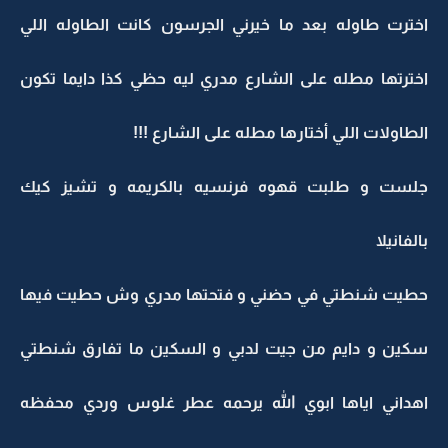
اخترت طاوله بعد ما خيرني الجرسون كانت الطاوله اللي
اخترتها مطله على الشارع مدري ليه حظي كذا دايما تكون
الطاولات اللي أختارها مطله على الشارع !!!
جلست و طلبت قهوه فرنسيه بالكريمه و تشيز كيك
بالفانيلا
حطيت شنطتي في حضني و فتحتها مدري وش حطيت فيها
سكين و دايم من جيت لدبي و السكين ما تفارق شنطتي
اهداني اياها ابوي الله يرحمه عطر غلوس وردي محفظه