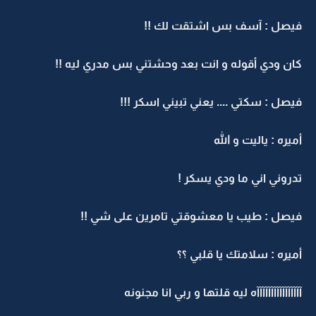
فيصل : آسف بس اشتقت لك !!
كان ودي أقوله و انت بعد وحشتني بس مدري ليه !!
فيصل : سكتي .... يعني تبيني اسكر !!!
أميره : ياليت و الله
تدروني اني ما ودي يسكر !
فيصل : طيب يا معشوقتي تامرين على شي !!
أميره : سلامتك يا قلبي ؟؟
آآآآآآآآآآآآآآآآه ليه قلتها و ربي انا مجنونه