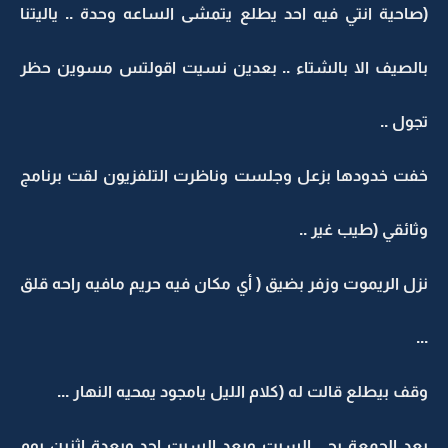
(صاحية انتي فيه احد يطلع يتمشى الساعه وحدة .. ياليتنا
بالصيف الا بالشتاء .. بعدين نسيت اقولتس مسوين حظر
تجول ..
خفت خدودها بزعل وجلست وناظرت التلفزيون لقت برنامج
وثائقي (طيب غير ..
نزل الريموت وزفر بضيق ( أي مكان فيه حريم مافيه راحه قلق
...
وقف بيطلع قالت له (كلام الليل يامجود يمحيه النهار ...
بعد الجمعة يجي السبت وبعد السبت احد وبعدة اثنين يوم