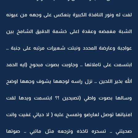
لفت له ونور النافذة الكبيرة ينعكس على وجهه من عيونه
الشبة مغمضه وعقدة اعلى خشمة الدقيق الشامخ بين
عواجبة وعارضة المحدد ونبتت شعيرات مرتبه على جنبة ..
ابتسمت على تاملاتها .. وجاوبت بصوت مبحوح (ايه الحمد
الله بخير اللحين .. نزل راسه لوجهها يشوف وجهها اوضح
وسالها بصوت واطي (تصيحين ؟؟ ابتسمت ويدها لقت
امنياتها توصل لعارضو وتمسح عليه ( لا حياتي غفيت وانت
صحيتني .. تسحره تاخذه وترجعه مثل ماتبي .. صوتها