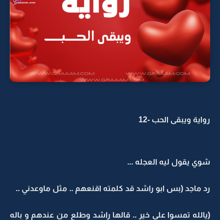
رواية ويبقى الحب -12
شوي يقول ليه العجله ...
رد ماجد (بس ابو راشد قد كلمته اقنعهم .. مثل ماوعدني ..
(يالله تمسوا على خير .. قالها راشد وطلع من عندهم و باله