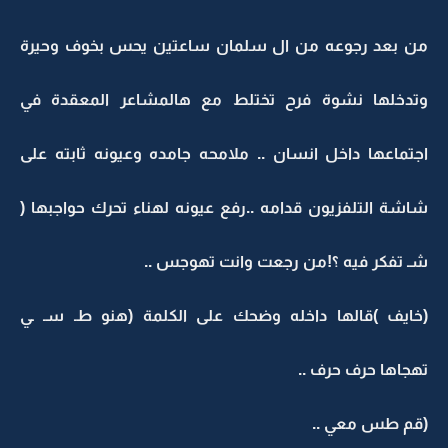
من بعد رجوعه من ال سلمان ساعتين يحس بخوف وحيرة
وتدخلها نشوة فرح تختلط مع هالمشاعر المعقدة في
اجتماعها داخل انسان .. ملامحه جامده وعيونه ثابته على
شاشة التلفزيون قدامه ..رفع عيونه لهناء تحرك حواجبها (
شـ تفكر فيه ؟!من رجعت وانت تهوجس ..
(خايف )قالها داخله وضحك على الكلمة (هنو طـ سـ ـي
تهجاها حرف حرف ..
(قم طس معي ..