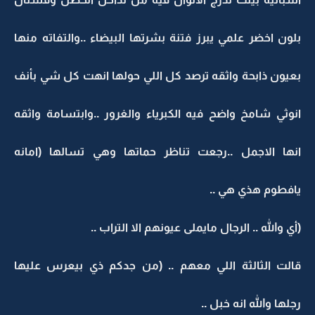
بلون اخضر علمي يبرز فتنة بشرتها البيضاء ..والتفاته منها
بعيون ذابحة واثقه ترصد كل اللي حولها انهت كل شي بأنف
انوثي شامخ واضح فيه الكبرياء والغرور ..وابتسامة واثقه
انها الاجمل ..رجعت تناظر حماتها وهي تسالها (امانه
يافطوم هذي هي ..
(أي والله .. الرجال مايملى عيونهم الا التراب ..
قالت الثالثة اللي معهم .. (من جدكم ذي بيعرس عليها
رجلها والله انه خبل ..