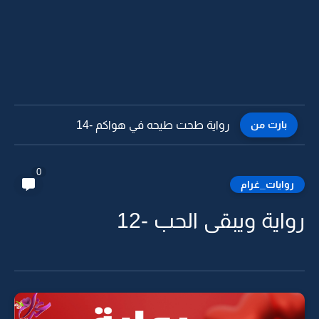
بارت من
رواية طحت طيحه في هواكم -13
0
روايات_غرام
رواية ويبقى الحب -12