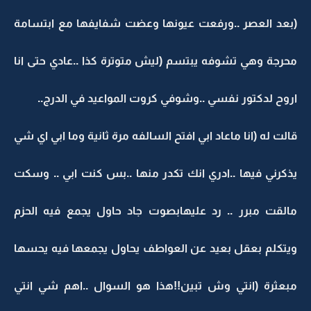
(بعد العصر ..ورفعت عيونها وعضت شفايفها مع ابتسامة
محرجة وهي تشوفه يبتسم (ليش متوترة كذا ..عادي حتى انا
اروح لدكتور نفسي ..وشوفي كروت المواعيد في الدرج..
قالت له (انا ماعاد ابي افتح السالفه مرة ثانية وما ابي اي شي
يذكرني فيها ..ادري انك تكدر منها ..بس كنت ابي .. وسكت
مالقت مبرر .. رد عليهابصوت جاد حاول يجمع فيه الحزم
ويتكلم بعقل بعيد عن العواطف يحاول يجمعها فيه يحسها
مبعثرة (انتي وش تبين!!هذا هو السوال ..اهم شي انتي