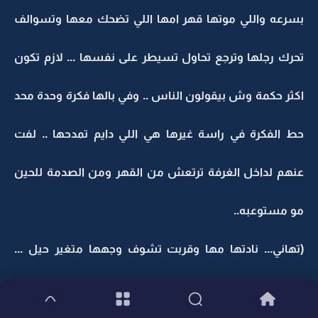
بسرعه واللي موتها قهر امها اللي تضحك معها وتسوالف
تحرك رجلها وترجع تحاول تسيطر على نفسها ... لازم تكون
اكثر حكمة وش بيقولون الناس .. وفي بالها فكرة وحدة محد
حط الفكرة في راسة غيرها هي اللي دايم تمدحها .. لفت
عنهم لداخل الغرفة ترتعش من القهر ومن الصدمة للحين
مو مستوعبه..
(تهاني... نادتها مها وقربت تشوف وجهها متغير حيل ...
وينكـ وسكتت لما جاوبتها نظراتها اللي ماتبشر بالخير ابد ..