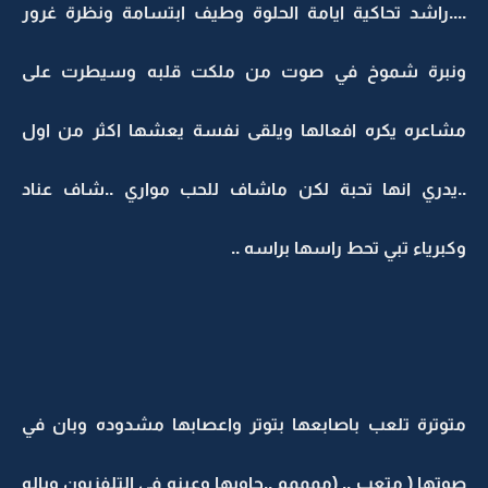
....راشد تحاكية ايامة الحلوة وطيف ابتسامة ونظرة غرور
ونبرة شموخ في صوت من ملكت قلبه وسيطرت على
مشاعره يكره افعالها ويلقى نفسة يعشها اكثر من اول
..يدري انها تحبة لكن ماشاف للحب مواري ..شاف عناد
وكبرياء تبي تحط راسها براسه ..
متوترة تلعب باصابعها بتوتر واعصابها مشدوده وبان في
صوتها ( متعب .. (ممممم ..جاوبها وعينه في التلفزيون وباله