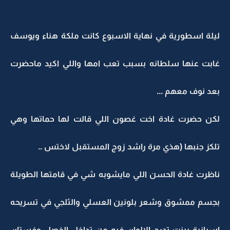
ليلة اسطورية في نهاية الاسبوع كانت ملكة هناء ويوسف
غابت عنها سلطانه بسبب تعب امها واللي اكيد ماحضرت
بعد نوف معهم ...
لكن حضرت غادة اخت غصون اللي قالت لها حماتها وهي
تلكز جنبها (هذي مرة راشد زوج المستقبل لاختس ..
ناظرت غادة الحسن اللي مايشوبه شي في قامتها الطويلة
بجسم ممشوق وشعر بلونين العسلي والثلجي في تسريحه
اسبانية بينت تدرج الالوان فيه من تداخل الخصل وفستان