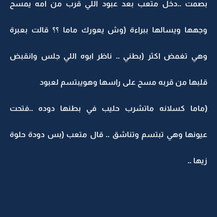
بصمت ..دخل متعب بعد عبود اللي قرب من امه يمسح
وجهها ويسالها ببراءة (وش يعورك ماما ؟؟ قالت بعبرة
وهي تغمض اكثر (بطني .. ناظر ابوه اللي جلس وانقبض
قلبها من قربه مسح على راسها وهويبتسم لعبود
(ماما كسلانه ماتشرب حليب في بطنها دوده ..فتحت
عيونها وهي تبتسم وتناشق .. قال متعب (بس دودة حلوة
زيها ..