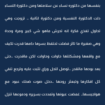
بنفسها من دكتوره نساء عن سلامتها ومن دكتورة النساء
دلت الدكتورة النفسية ومن دكتورة لثانية .. تزوجت وهي
تحاول تغذي فكرة انه تحرش ماهو شي كبير ومرة وحدة
وهي صغيرة ما تاثر فضلت تحتفظ بسرها دامها قدرت تكيف
مع واقعها ومشكلتها حاولت وحاولت لكن ماقدرت ..حتى
بعد بوحها ماتقدر ..توصل للحل وراي تثبت عليه وترجع تنفي
كل افكارها وتبعثر روحها ..دخل صوت ضحك عبود مع
هواجيسها.. غمضت عيونها وتمددت بسريره ودموعها تنزل