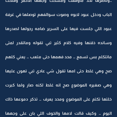
..وناظرها لحد ماوقفت ومسحت وجهها الاحمر وفتحت
الباب ودخل عبود لابوه وصوت سوالفهم توصلها في غرفة
عبود اللي جلست فيها على السرير ضامه رجولها لصدرها
وسانده ذقنها وفيه كلام كثير تبي تقوله وماتقدر لمتى
ماتتكلم بس تسمع .. محد فهمها حتى متعب .. يعني كلهم
صح وهي غلط حتى امها تقول شي عادي تبي تهون عليها
وهي صغيره الموضوع صح انه غلط لكنه صار ولما كبرت
خلتها تكتم على الموضوع ومحد يعرف .. تذكر دموعها ذاك
اليوم .. وكيف قالت لامها والخوف اللي بان على وجهها