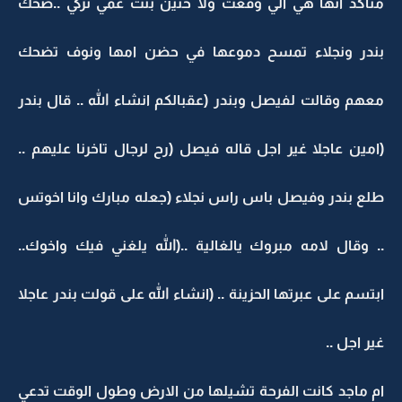
متاكد انها هي الي وقعت ولا حنين بنت عمي تركي ..ضحك
بندر ونجلاء تمسح دموعها في حضن امها ونوف تضحك
معهم وقالت لفيصل وبندر (عقبالكم انشاء الله .. قال بندر
(امين عاجلا غير اجل قاله فيصل (رح لرجال تاخرنا عليهم ..
طلع بندر وفيصل باس راس نجلاء (جعله مبارك وانا اخوتس
.. وقال لامه مبروك يالغالية ..(الله يلغني فيك واخوك..
ابتسم على عبرتها الحزينة .. (انشاء الله على قولت بندر عاجلا
غير اجل ..
ام ماجد كانت الفرحة تشيلها من الارض وطول الوقت تدعي