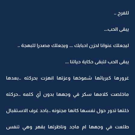
للفرح ..
يبقى الحب...
ليجعلك عنوانا لحزن احبابك ... ويجعلك مصدرا للبهجة ..
يبقى الحب لتبقى حكاية حياتنا ...
غرورها كبريائها شموخها وعزتها انهزت بحركته ..بعدها
ماخلصت كلامها سكر في وجهها بدون أي كلمه ..حركته
خلتها تدور حول نفسها كانها مجنونه ..باحد غرف الاستقبال
طلعت في وجهها ام ماجد وناظرتها بقهر وهي تنفس