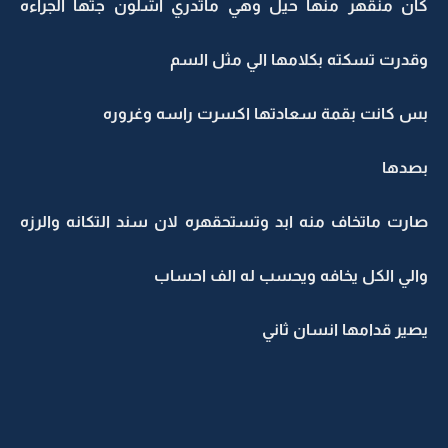
كان منقهر منها حيل وهي ماتدري اشلون جتها الجراءه
وقدرت تسكته بكلامها الي مثل السم
بس كانت بقمة سعادتها اكسرت راسه وغروره
بصدها
صارت ماتخاف منه ابد وتستحقهره لان سند التكانه والرزه
والي الكل يخافه ويحسب له الف احساب
يصير قدامها انسان ثاني