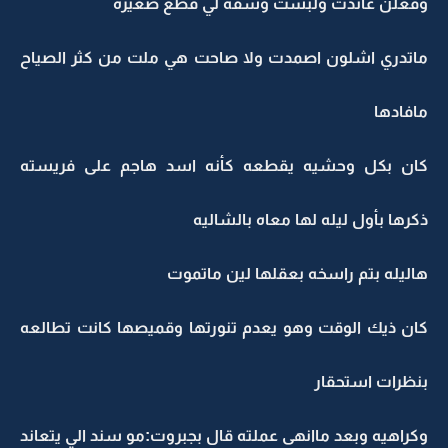
وفعلن عاندت ولبست وشقه لي قطع صغيره
ماتدري اشلون اصمدت ولا صاحت هي ملت من كثر الصياح
مافادها
كان بكل وحشيه يقطعه كأنه اسد هاجم على فريسته
ذكرها بأول ليله لها معاه بالشاليه
هاليله بتم راسخه بعقلها لين ماتموت
كان ذيك الوقت وهو يعدم تنورتها وقميصها كانت تطالعه
بنظرات استحقار
وكراهيه وبعد ماانهى عملته قال بجبروت:مو سند الي يتعاند