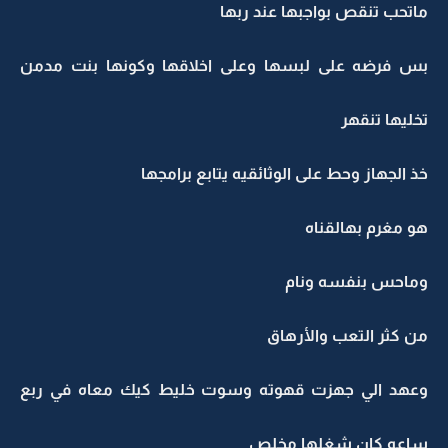
ماتحب تنقص بواجبها عند ربها
بس فرضه على لبسها وعلى اخلاقها وكونها بنت مدمن
تخليها تنقهر
خذ الجهاز وحط على الوثائقيه يتابع برامجها
هو مغرم بهالقناه
وماحس بنفسه ونام
من كثر التعب والأرهاق
وعهد الي جهزت قهوته وسوت خليط كيك معاه في ربع
ساعه كان شغلها مخلص