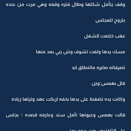
وقف يتأمل شكلها وطال فتره وقفه وهي مرت من عنده
بتروح للمجلس
عقب خلصت الشغل
مسك يدها ولفت تشوف وش يبي بعد منها
تصرفاته صايره ماتنطاق ابد
قال بهمس:وين
وكانت يده تضغط على يدها بخفه اربكت عهد وترتها زياده
قالت بهمس وعيونها تأمل سند وعارفه قصده : بجلس
على التلفزيون وين بروح يعني