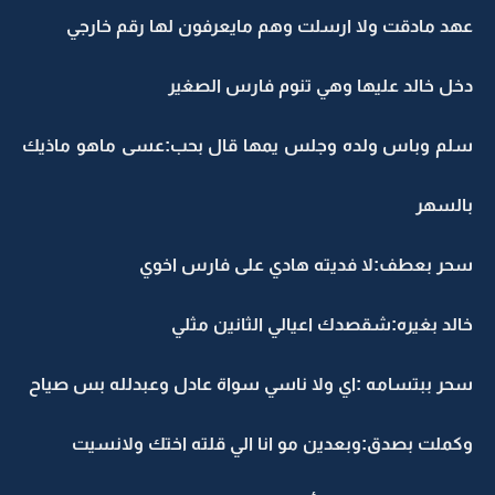
عهد مادقت ولا ارسلت وهم مايعرفون لها رقم خارجي
دخل خالد عليها وهي تنوم فارس الصغير
سلم وباس ولده وجلس يمها قال بحب:عسى ماهو ماذيك
بالسهر
سحر بعطف:لا فديته هادي على فارس اخوي
خالد بغيره:شقصدك اعيالي الثانين مثلي
سحر ببتسامه :اي ولا ناسي سواة عادل وعبدلله بس صياح
وكملت بصدق:وبعدين مو انا الي قلته اختك ولانسيت