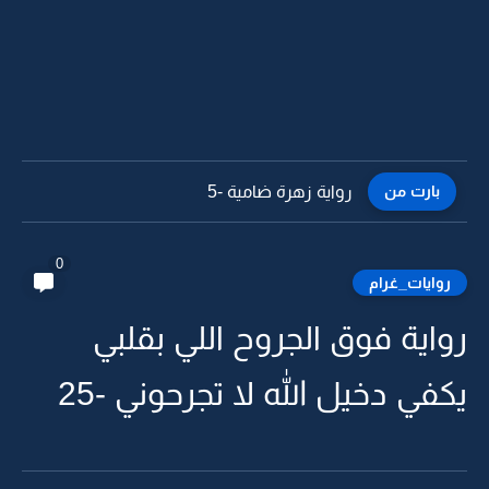
بارت من
رواية زهرة ضامية -4
0
روايات_غرام
رواية فوق الجروح اللي بقلبي
يكفي دخيل الله لا تجرحوني -25