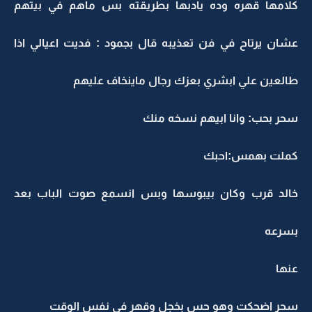
كلامها قهره وده يأدبها بطريقته بس ماهم في بيتهم
عشان يرتاح في فن تعذيبه قال بجمود : فديت اعيالي اذا
طالعين علي ابشري بعزك رجال ماينخاف عليهم
سحر بحب: وانا ابيهم نسخه منك
كملت بهمس:احبك
خالد قرب وكان بيبوسها وبس انسمع صوت الباب بعد
بسرعه
عنها
سحر اضحكت وهو حس بخجل وقهر في نفس الوقت