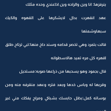
ينرفزها: انا وين والراحه وين اذاعندي وحده مثلك
عهد انقهرت بدال لايشكرها على القهوه والكيك
سبهاوشمتها
قالت بتمرد وهي تخصر قدامه وسند داخ منها:تبي ترتاح طلق
اقهره كل مره تعيد هالاسطوانه
قال بجمود وهو يسحبها من ذراعها صوبه:مستحيل
وقربها له وباس خدها وبعد فتره وعهد منقرفه منه ومن
بوساته كمل:بظل حابسك بشباكي ومراح يفكك مني غير