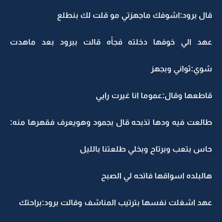
قال برود:اشوفك ماجهزتي مو قلت لك بنطلع
عهد الي خوفها دخلته فجأه قالت ببرود بعد ماهدت
شوي:ثواني وبجهز
قاطعها وقال:عموما انا غيرت رايي
طالعت فيه ودها تذبحه قال بجمود وهويعرف فقهرها منه:
حاس بتعب وبرتاح وبخلي طلعتنا بالليل
هالبلده اسواقها فاتحه لي الصبح
عهد اشغلت نفسها بترتيب المناشف وقالت برود:براحتك