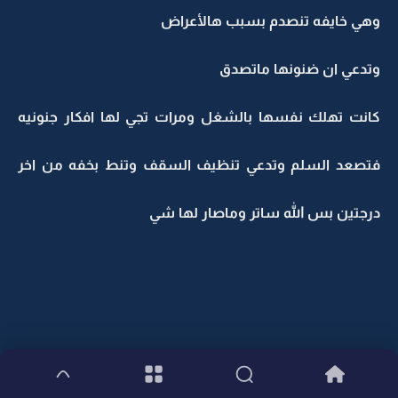
وهي خايفه تنصدم بسبب هالأعراض
وتدعي ان ضنونها ماتصدق
كانت تهلك نفسها بالشغل ومرات تجي لها افكار جنونيه
فتصعد السلم وتدعي تنظيف السقف وتنط بخفه من اخر
درجتين بس الله ساتر وماصار لها شي
دخل عليها سند بعد ماطفا انوار الصاله وشافها بعدها