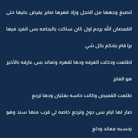
انصبغ وجهها من الخجل وزاد قهرها صاير يفرض عليها حتى
القمصان الله يرحم اول كان ساكت بالبجامه بس انفرد فيها
برا قام يتحكم بكل شي
اطلعت ودخلت الغرفه ودها تقهره وتعاند بس عارفه بالأخير
هو الفايز
طلعت القميص وكانت حاسه بغثيان ودها ترجع
صار لها ايام بس دوخ وترجع خاصه لي قرب منها سند وهو
يحسبه معاند ودلع