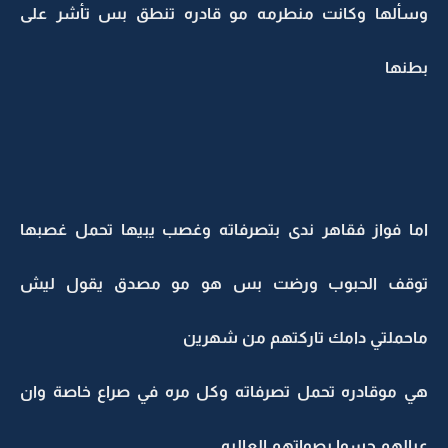
وسألها وكانت منطرمه مو قادره تنطق بس تأشر على
بطنها
اما فواز فقاهر ندى بتصرفاته وغصب يبيها تحمل غصبها
توقف الحبوب ورضت بس هو مو مصدق يقول ليش
ماحملتي دامك تاركتهم من شهرين
هي موقادره تحمل تصرفاته وكل مره في صراع خاصة وان
عيالهم حسوا بصواتهم العاليه