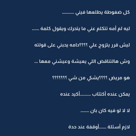
كل ضغوطة يطلعها فيني ..........
ليه لم أمه تتكلم عني ما يتحرك ويقول كلمة ......
ليش قرر يتزوج علي ؟؟؟؟دامه يحبني على قولته
وش هالتناقض اللي يعيشة وعيشني معها ...
هو مريض ؟؟؟؟يشكي من شي ؟؟؟؟؟؟؟
يمكن عنده أكتئاب .........أكيد عنده
لا لا لو فيه كان بان .......
لازم أسئلة ......أوقفة عند حدة