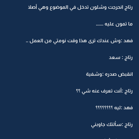
رتاج انحرجت وشلون تدخل في الموضوع وهي أصلا
ما تمون عليه ......
فهد :وش عندك ترى هذا وقت نومتي من العمل ..
رتاج : سعد
انقبض صدره :وشفية
رتاج :أنت تعرف عنه شي ؟؟
فهد :ليه ؟؟؟؟؟؟؟؟
رتاج :سألتك جاوبني