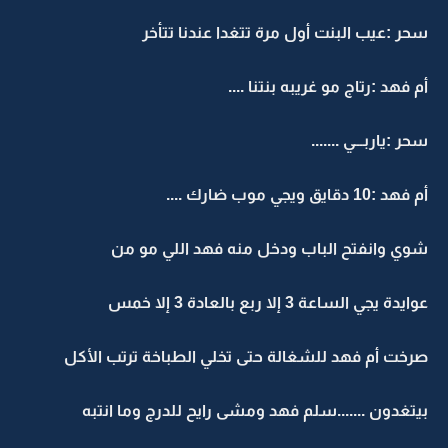
سحر :عيب البنت أول مرة تتغدا عندنا تتأخر
أم فهد :رتاج مو غريبه بنتنا ....
سحر :ياربـــي .......
أم فهد :10 دقايق ويجي موب ضارك ....
شوي وانفتح الباب ودخل منه فهد اللي مو من
عوايدة يجي الساعة 3 إلا ربع بالعادة 3 إلا خمس
صرخت أم فهد للشغالة حتى تخلي الطباخة ترتب الأكل
بيتغدون .......سلم فهد ومشى رايح للدرج وما انتبه