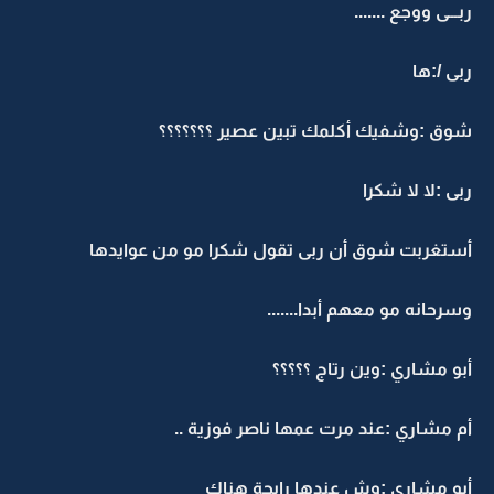
ربـــى ووجع .......
ربى /:ها
شوق :وشفيك أكلمك تبين عصير ؟؟؟؟؟؟؟
ربى :لا لا شكرا
أستغربت شوق أن ربى تقول شكرا مو من عوايدها
وسرحانه مو معهم أبدا.......
أبو مشاري :وين رتاج ؟؟؟؟؟
أم مشاري :عند مرت عمها ناصر فوزية ..
أبو مشاري :وش عندها رايحة هناك