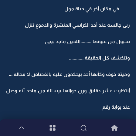
.........في مكان أخر في حياة مول .....
ربى جالسه عند أحد الكراسي المنشرة والدموع تنزل
سيول من عيونها .........اللحين ماجد بيجي
وتنكشف كل الحقيقة ............
وميته خوف وكأنها أحد بيحكمون عليه بالقصاص لا محاله ...
أنتظرت عشر دقايق ورن جوالها برسالة من ماجد أنه وصل
عند بوابة رقم
1 وينتظرها تطلع له لأنه ما قدر يدخل ...وكتب نوع سيارته