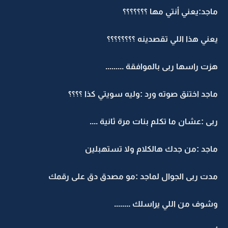
ماجد:يعني أنتي مها ؟؟؟؟؟؟؟
يعني هذا اللي تقصدينه ؟؟؟؟؟؟؟؟
هزت راسها ربى بالموافقة .........
ماجد اختنق صوته ورد :وليه سويتي كذا ؟؟؟؟
ربى :عشان ما تكلم بنات مرة ثانية ....
ماجد :من جدك هالكلام ولا تستهبلين
مدت ربى الجوال لماجد :مو مصدق دق على رقمك
وشوف من اللي يراسلك ........