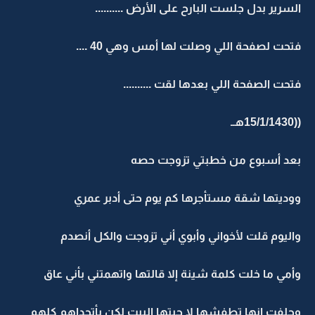
السرير بدل جلست البارح على الأرض ..........
فتحت لصفحة اللي وصلت لها أمس وهي 40 ....
فتحت الصفحة اللي بعدها لقت ..........
((15/1/1430هــ
بعد أسبوع من خطبتي تزوجت حصه
ووديتها شقة مستأجرها كم يوم حتى أدبر عمري
واليوم قلت لأخواني وأبوي أني تزوجت والكل أنصدم
وأمي ما خلت كلمة شينة إلا قالتها واتهمتني بأني عاق
وحلفت انها تطفشها لا جبتها البيت لكن بأتحداهم كلهم