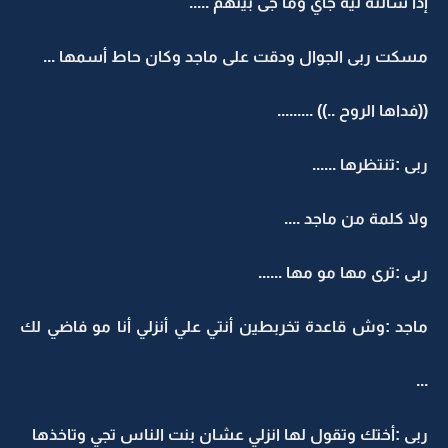
إذا سألته ليه جاي وما جى بيتهم .....
مسكت ربى الجوال ودقت على ماجد وكان حاط أسمها ...
((فداها الروح ..)) .........
ربى :تنتظرها ......
ولا كلمة من ماجد ....
ربى :ترى مها مو مها ......
ماجد :وش قاعدة تخربطين أنتي علي أنزلي أنا مو فاضي لك
...
ربى :أختك وتقول لها انزلي عشان بنت الناس تجي وتاخذها