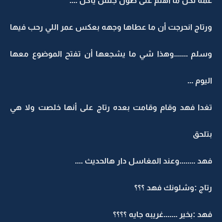
عمه لكن ما اهتم على طول جلس ياكل ....
ورتاج انحرجت أن ما عطاها وجهه بعكس عمر اللي رحب فيها
وسلم .......وهذا شي ما يشجعها أن تفتح الموضوع معها
اليوم ...
تغدا فهد وقام وقامت بعده رتاج على أنها خلصت ولا هي
بتلحق
فهد ........وعند المغاسل دار هالحديث ....
رتاج :وشلونك فهد ؟؟؟
فهد :بخير .......غريبه جايه ؟؟؟؟