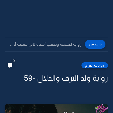
بارت من
رواية اعشقه وصعب أنساه لاني نسيت أنساه -11
0
روايات_غرام
رواية ولد الترف والدلال -59