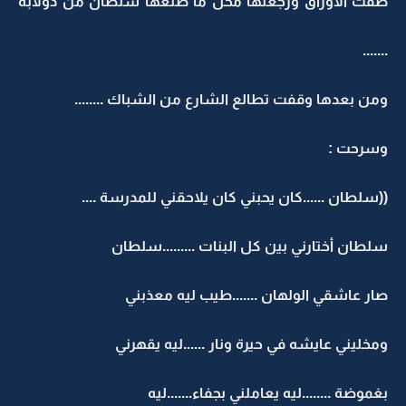
ضفت الأوراق ورجعتها محل ما طلعها سلطان من دولابه
.......
ومن بعدها وقفت تطالع الشارع من الشباك ........
وسرحت :
((سلطان ......كان يحبني كان يلاحقني للمدرسة ....
سلطان أختارني بين كل البنات .........سلطان
صار عاشقي الولهان .......طيب ليه معذبني
ومخليني عايشه في حيرة ونار ......ليه يقهرني
بغموضة ........ليه يعاملني بجفاء.......ليه