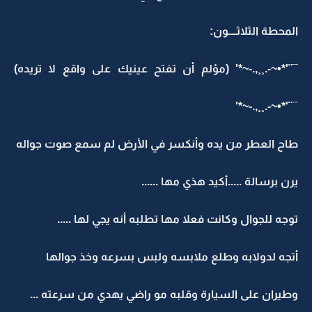
المحطة الثلاثــــون:
¯¨'*•~-.¸¸,.-~*' (مؤلم أن تفتح عينيك على واقع لا تريده)
¯¨'*•~-.¸¸,.-~*'
طاح العطر من يده وأنكسر في الأرض لم سمع صوت جواله
يرن برسالة .....أكيد هذي مها ......
توجه للجوال وكانت فعلا مها تطلبه أنه يجي لها .....
أتجه لدولابه وطلع ملابسه ولبس بسرعه وخذ جوالها
وطيران على السيارة وقلبه مو راضي يهدي من سرعته ...