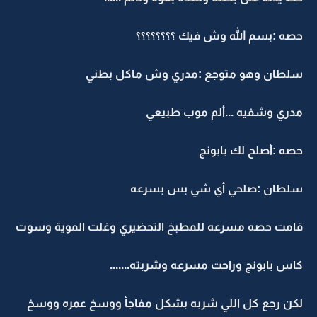
حصه :بسم الله وش فيك ؟؟؟؟؟؟؟؟
سلطان وهو متوجع :مدري وش ماكل بطني
مدري وشفيه ...ألم موب طبيعي
حصه :أصلح لك بابونج
سلطان :صلحي أي شي بس بسرعه
قامت حصه مسرعه للمطبخ التحضيري وغلت الموية وسوت
كاس بابونج وراحت مسرعه وشربته.......
لكن رجع كل اللي شربه بشكل مفاجأ ووسخ عمره ووسخ