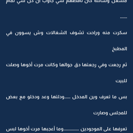
مشعل وسألته كان ناقصهم شي جاوب أن كل شي تمام
......
سكرت منه وراحت تشوف الشغالات وش يسوون في
المطبخ
ثم رجعت وفي رجعتها دق جوالها وكانت مرت أخوها وصلت
للبيت
بس ما تعرف وين المدخل .....ودلتها وعد ودخلو مع بعض
للمجلس وصارت
تعرفها على الموجودين .............وما أعجبها مرت أخوها لبس