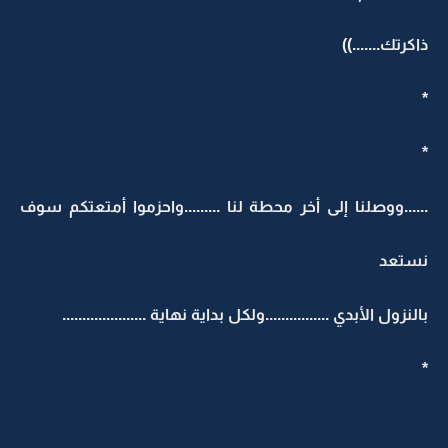
ذاكرتك.......))
*
*
......ووصلنا إلى أخر محطة لنا .........واحزموا أمتعتكم سوف
نستعد
بالنزول الأبدي ................ولكل بداية نهاية .....................
*