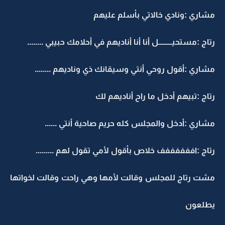
مشاري :ونادي خالاتي بأسلم عليهم
رتاج :مستحيـــــــــل أنا أنا أناديهم في أحلامك حبيبي ........
مشاري :أقول روحي أنتي وسيقانك ذي وناديهم ........
رتاج :تبيهم أدخل ما راح أناديهم لك
مشاري :أدخل والمجلس كله حريم صاحية أنتي ......
رتاج :اففففففف خلاص بأقول لأمي تقول لهم .........
مشت رتاج للمجلس وقالت لأمها وهي راحت وقالت لخواتها
يطلعون