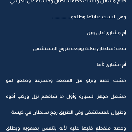
طلع مشعل ولبست حصه سلطان وجلسته على الكرسي
وهي لبست عبايتها وطلعو ...............
أم مشاري:على وين
حصه :سلطان بطنة يوجعه بنروح المستشفى
أم مشاري :أها
مشت حصه ونزلو من المصعد ومسرعه وطلعو لقو
مشعل مجهز السيارة وأول ما شافهم نزل وركب أخوه
وطيران للمستشفى وفي الطريق رجع سلطان في كيسة
وحصه متقطع قلبها عليه لأنه يتنفس بصعوبه ويطلق