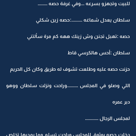
للبيت وتجهزو بسرعه ...وفي غرفة حصه ........
سلطان يعدل شماغه .........:حصه زين شكلي
حصه :تهبل تجنن وش زينك ههه كم مرة سألتني
سلطان :أحس هالكرسي قاط
حزنت حصه عليه وطلعت تشوف له طريق وكان كل الحريم
اللي وصلو في المجلس .........وراحت ونزلت سلطان ووهو
دبر عمره
لمجلس الرجال ...........
دخلت حصه بوثوق للمجلس وراحت تسلم وما يمديها تخلص