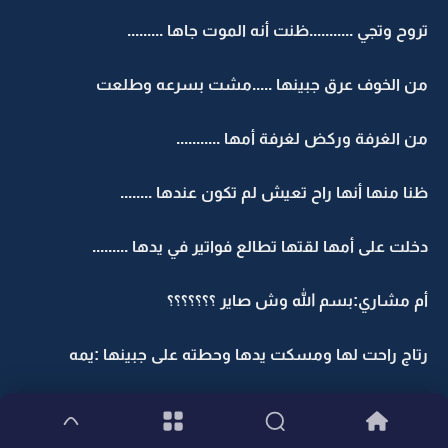
تروح وتجي ...........ظنت أنه الموت جاها .........
من الخوف عرق جبينها .....مشت بسرعه وطلعت
من الغرفة وركض لغرفة أمها ...........
ظنا منها أنها راح تعيش لم تكون عندها ........
دخلت على أمها لقتها تطالع فواتير في يدها .........
أم مشاري:بسم الله وش صاير ؟؟؟؟؟؟؟
رتاج راحت لها ومسكت يدها وحطته على جبينها :يمه
أنا حاره ......صح حارة؟؟؟؟؟؟؟؟