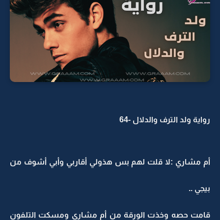
رواية ولد الترف والدلال -64
أم مشاري :لا قلت لهم بس هذولي أقاربي وأبي أشوف من
بيجي ..
قامت حصه وخذت الورقة من أم مشاري ومسكت التلفون