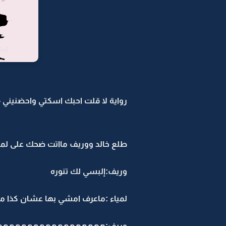
رواية لا قلت احبك اسكتي واحضنيني -23
طلع خالد ووريف مااتت ضحك على لميا
وريف:إلبسي لك تنوره
لمياء :ماعرف امشي بها عشان كذا ما
وريف:هههههههههههههههههه