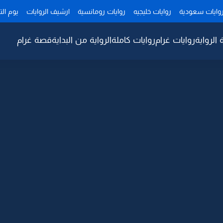
وايات سعودية
روايات خليجيه
روايات رومانسية
ارشيف الروايات
يوم ال
 الرواية
روايات غرام
روايات كاملة
الرواية من البداية
قصة غرام