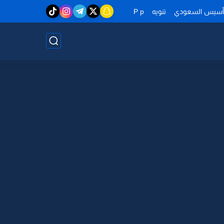
تأسيس السعودي
تنويه
P p