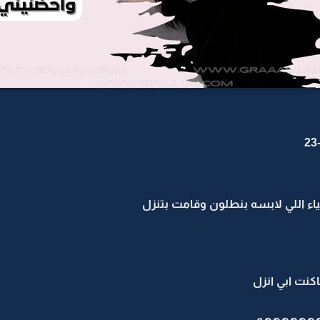
ء اللي لابسه بنطلون وقامت بتنزل
كنت ابي انزل
ههههههه