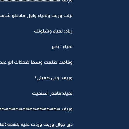
نزلت وريف ولمياء واول مادخلو شافت ل
زياد: لمياء وشلونك
لمياء : بخير
وقامت طلعت وسط ضحكات ابو عبدالر
وريف: وين هفيتي؟
لمياء:ماقدر استحيت
وريف:ههههههههههههههههه
دق جوال وريف وردت عليه بلهفه :هلا 