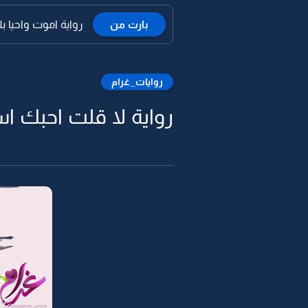
بارت من
رواية اموت واحيا بك 
روايات_غرام
رواية لا قلت احبك اس