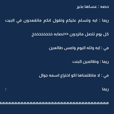
صه : عساها بخير
يما : ايه وتسلم عليكم وتقول انكم ماتقعدون في البيت
ل يوم تتصل ماتردون <<نصابه خخخخخخخخخ
ي : ايه ولله اليوم وامس طالعين
يما : وظالمين البنت
ي : لا ماظلمناها اكو اختراع اسمه جوال
يما :
ههههههههههههههههههههههههههههههههههههه