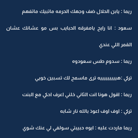
يما : يابن الحلال ضف وجهك الحرمه ماتبيك ماتفهم
عود : انا رايح يامفرقه الحبايب بس مو عشانك عشان
لقمر اللي عندي
يما : سدوم طس سعودوه
ركي :هيييييييييه ترى ماسمح لك تسبين خويي
يما : اقول هونا انت الثاني خلني اعرف احكي مع البنت
ركي : اوف اوف اعوذ بالله نار شابه
يما ماردت عليه : ايوه حبيبتي سولفي لي عنك شوي