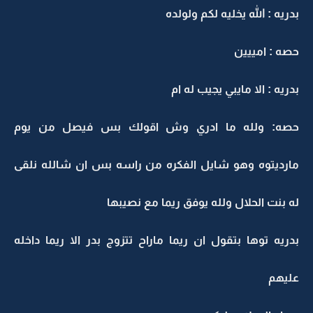
دريه : الله يخليه لكم ولولده
صه : امييين
دريه : الا مايبي يجيب له ام
صه: ولله ما ادري وش اقولك بس فيصل من يوم
ارديتوه وهو شايل الفكره من راسه بس ان شالله نلقى
ه بنت الحلال ولله يوفق ريما مع نصيبها
دريه توها بتقول ان ريما ماراح تتزوج بدر الا ريما داخله
ليهم