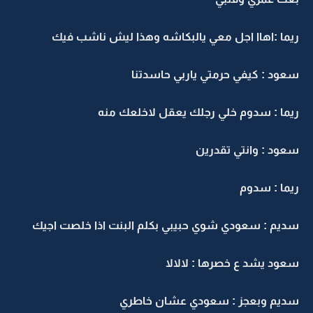
يما :اهاا اجل معي يالبكاشه وهذا ليش ناشب فيك
عود : كيفي حرمتي ياربي حاسدتنا
يما : سدوم خلي رجلك يعقل لاخلعك منه
عود : وانتي تقدرين
يما : سدوم
ديم : سعودي شوي حبيبي بكلم البنت اذا خلصت اجيك
عود يشد ع خصرها : لالالا
ديم وبعجز : سعودي عشان خاطري