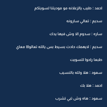
حمد : طيب يالزعلانه مو موديتنا لسويتكم
ديم : تعالي سارونه
اره : سدوم الا وش فيها يدك
ديم : لايهمك حادث بسيط بس يالله تعالوااا معاي
بعا راحوا للسويت
عود : هلا ولله بالنسيب
حمد : هلا بك
عود : هاه وش تبي تشرب