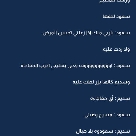
عود لحقها
عود: ياربي منك اذا زعلتي تجيبين المرض
لا ردت عليه
عود : اووووووووووف يعني بتخليني اخرب المفاجاه
سديم كانها بزر نطت عليه
ديم : أي مفاجاءه
عود : مسرع رضيتي
ديم : سعودوه بلا هبال