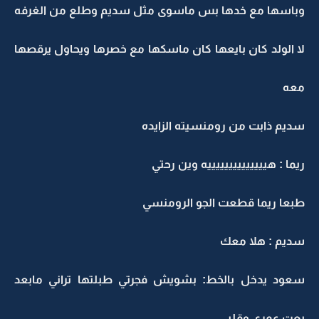
باسها مع خدها بس ماسوى مثل سديم وطلع من الغرفه
ا الولد كان بايعها كان ماسكها مع خصرها ويحاول يرقصها
عه
ديم ذابت من رومنسيته الزايده
يما : هييييييييييييييه وين رحتي
بعا ريما قطعت الجو الرومنسي
ديم : هلا معك
عود يدخل بالخط: بشويش فجرتي طبلتها تراني مابعد
عت عمري وقلبي