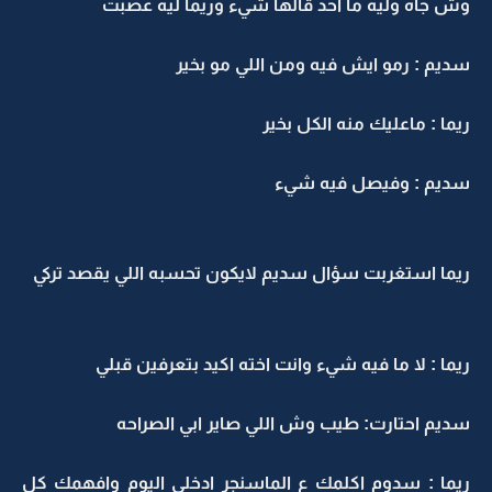
ش جاه وليه ما احد قالها شيء وريما ليه عصبت
ديم : رمو ايش فيه ومن اللي مو بخير
يما : ماعليك منه الكل بخير
ديم : وفيصل فيه شيء
يما استغربت سؤال سديم لايكون تحسبه اللي يقصد تركي
يما : لا ما فيه شيء وانت اخته اكيد بتعرفين قبلي
ديم احتارت: طيب وش اللي صاير ابي الصراحه
يما : سدوم اكلمك ع الماسنجر ادخلي اليوم وافهمك كل