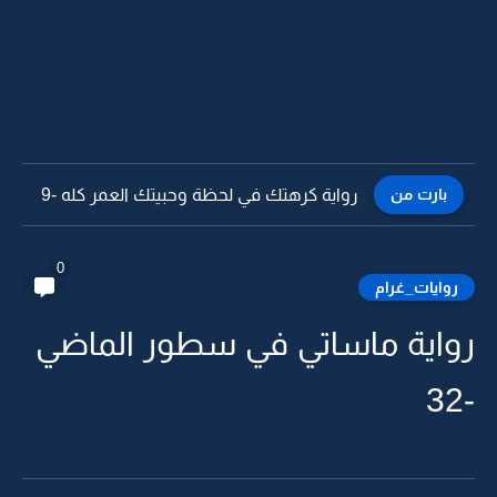
بارت من
رواية كرهتك في لحظة وحبيتك العمر كله -9
0
روايات_غرام
واية ماساتي في سطور الماضي
-