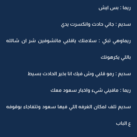
يما : بس ايش
ديم : جاني حادث وانكسرت يدي
يماوهي تبكي : سلامتك ياقلبي ماتشوفين شر ان شالله
اللي يكرهونك
ديم : رمو قلبي وش فيك انا بخير الحادث بسيط
يما : مافيني شيء واخبار سعود معك
ديم تلف لمكان الغرفه اللي فيها سعود وتتفاجاء بوقوفه
 الباب