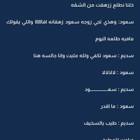
لنا نطلع ززهقت من الشقه
عود: وهذي تجي زوجه سعود زهقانه افاااااا واللي يقولك
افيه طلعه اليوم
ديم : سعود تكفي ولله مليت وانا جالسه هنا
عود : لالالالا
يم : سعـــــــــــــــــــود
عود : ما اقدر
ديم : طيب يالسخيف
راحت للمطبخ