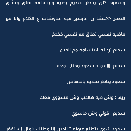
سعود كان يناظر سديم بحنيه وابتسامه تفلق وتشق
لصخر <<عشا ن مايصير فيه مناوشات ع الكلام وانا مو
اضيه نفسي تطاق مع نفسي خخخخ
ديم ترد له الابتسامه مع الحياء
ديم :اااه منه سعود مجنني معه
عود يناظر سديم باندهاش
يما : وش فيه هالدب وش مسووي معك
ديم : قولي وش ماسوي
عود شوي بتطلع عيونه " الحين انا مجننك يامال استغفر