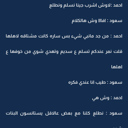
حمد :لاوش اشرب جينا نسلم ونطلع
عود : افااا وش هالكلام
حمد : من جد مانبي شيء بس ساره كانت مشتاقه لاهلها
لت نمر عندكم تسلم ع سديم وتهدي شوي من خوفها ع
هلها
عود : طيب انا عندي فكره
حمد : وش هي
عود : نطلع كلنا مع بعض عالاقل يستانسون البنات