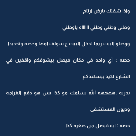
اذا شفتك يارض ارتاح
طني وطني وطني ااااااه ياوطني
وصلو البيت ريما تدخل البيت ع سولف امها وحصه وتحديدا
صه : أي واحد في مكان فيصل بيشوفكم واقفين في
لشارع اكيد بيساعدكم
دريه :ههههه الله يسلمك مو كذا بس هو دفع الغرامه
ديون المستشفى
صه : ايه فيصل من صغره كذا