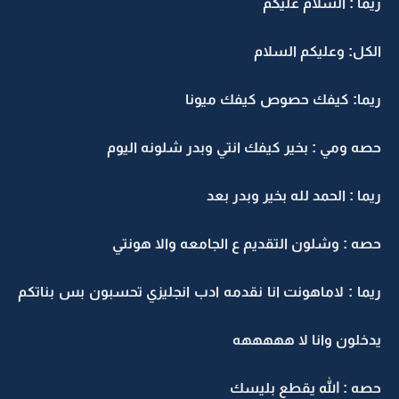
يما : السلام عليكم
لكل: وعليكم السلام
يما: كيفك حصوص كيفك ميونا
صه ومي : بخير كيفك انتي وبدر شلونه اليوم
يما : الحمد لله بخير وبدر بعد
صه : وشلون التقديم ع الجامعه والا هونتي
يما : لاماهونت انا نقدمه ادب انجليزي تحسبون بس بناتكم
دخلون وانا لا هههههه
صه : الله يقطع بليسك