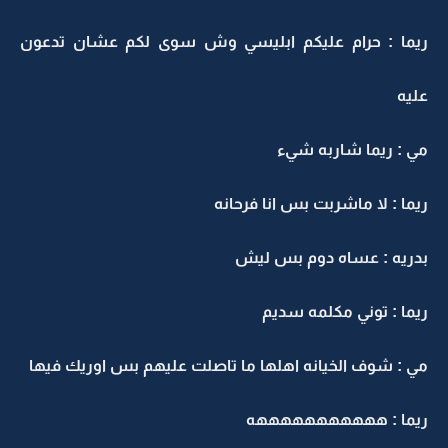
يما : حرام عليكم ابليسي وش سوى لكم عشان تدعون
ليه
ي : ريما شاربه شيء
يما : لا ماشربت بس انا فرحانه
دريه : عساه دوم بس ليش
يما : توني مكلمه سديم
ي : شوف الخيانه اهلها ما تاصلت عليهم بس اوريك فيها
يما : هههههههههههه