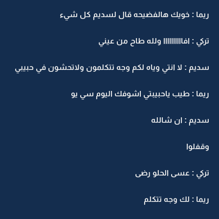
يما : خويك هالفضيحه قال لسديم كل شيء
ركي : افاااااااااا ولله طاح من عيني
ديم : لا انتي وياه لكم وجه تتكلمون ولاتحشون في حبيبي
يما : طيب ياحبيبتي اشوفك اليوم سي يو
ديم : ان شالله
قفلوا
ركي : عسى الحلو رضى
يما : لك وجه تتكلم