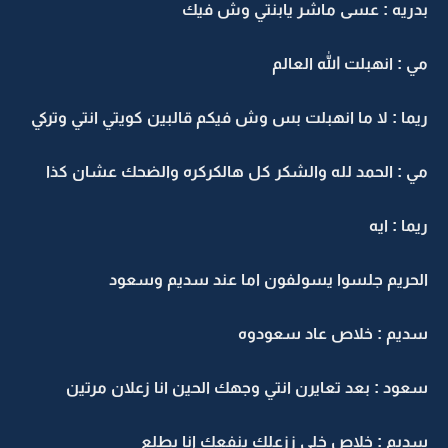
دريه : عسى ماشر يابنتي وش فيك
ي : انهبلت الله العالم
يما : لا ما انهبلت بس وش فيكم قالبين كويتي انتي وتركي
ي : الحمد لله والشكر كل هالكركره والضحك عشان كذا
ما : ايه
لحريم جلسوا يسولفون اما عند سديم وسعود
ديم : خلاص عاد سعودوه
عود : بعد تعايرن انتي وجهك الحين انا زعلان مرتين
ديم : خلاص خلي ززعلك ينفعك انا بطلع