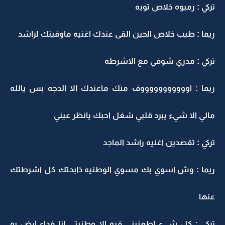
ركي : رميوه خلاص توبه
يما : طيب خلاص الحين القى عندك اغنيه ماوفيتك لراشد
ركي : مدري شوفي مع الاشرطه
يما : اوووووووووووف منك ماعندك الا الدجه بس يالله
الي الا شيء يبرد قلبي شغل احبك يانظر عيني
ركي : تقصدين اغنيه راشد الماجد
يما : وش اسوي بك مسوي الوطنيه ذابحتك كل اشرطتك
نها
ركي : كل شيء اطعنيني فيه الا وطنيتي انا فداء ارض بو