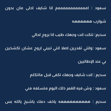
عود : اممممممممممممم انا شايف احلى مان بدون
وارب ههههههه
ديم: تنكت انت وجهك طيب انا بروح لحالي
عود :وانتي تقدرين اصلا انتي تبيني اروح عشان تكشخين
ي عند الإطاليين
ديم : انت شايف وجهك تكفى قبل ماتتكلم
عود : وش فيه القمر ذلك اليوم متسلفه مني
ديم : ههههههههههه ياخف دمك ياشيخ يالله بس