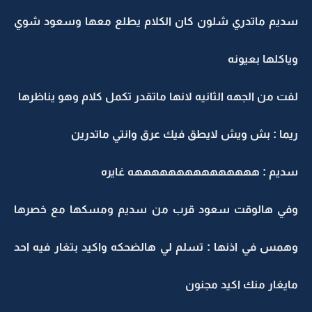
ديم ماتدري شلون كان الكلام يطلع معها وسعود شوي
ياكلها بعيونه
فت من الجهه الثانيه لانها ماتقدر تكمل كلام وهو يناظرها
يما : بش ويش لايطق فيك عرق وانتي ماتدرين
ديم : هههههههههههههههه غايره
في هالوقت سعود قرب من سديم ومسكها مع خصرها
همس في اذنها : تسلم لي هالضحكه واكيد بتغار فيه احد
ايغار منك اكيد مجنون