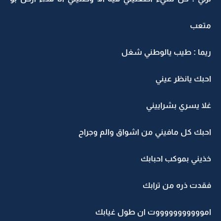
تعب
يما : طيب يالوطني شغل
حبك يانظر عيني
لا يسري بشراييني
حبك كل مافيني من اشواق والم وجراح
ذيني بموكب احبابك
قدت ذره من ترابك
موووووووووووت ان طول غيابك