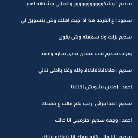
ديم : مشكوووووووووور ولله اني مشتاقه لهم
عود : ع الفرحه هذا اذا جبت اهلك وش بتسوين لي
ديم نزلت ولا سمعته وش يقول
نزلت سديم تحت عشان تنادي ساره واحمد
ديم : هلالالالالالالالا ولله وغلا بااحلى ثنائي
حمد : اهلين بشويش اكلتينا
ديم : هذا جزائي ارحب بكم مالت ع خشتك
حمد : وجعه سديم احترميني انا خالك
ديم : انا مالي كلام معك انا ززعلانه عليك