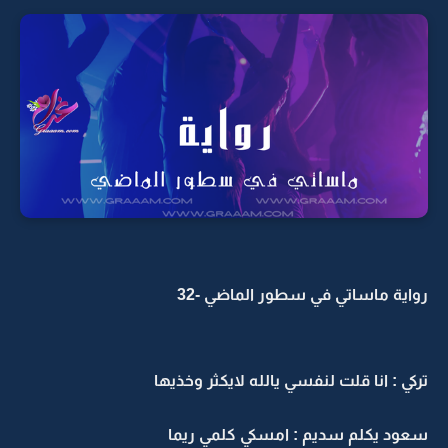
واية ماساتي في سطور الماضي -32
ركي : انا قلت لنفسي يالله لايكثر وخذيها
عود يكلم سديم : امسكي كلمي ريما