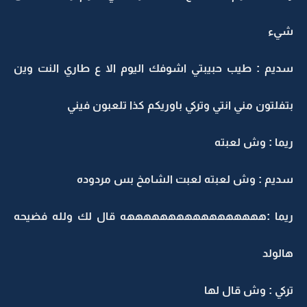
يء
ديم : طيب حبيبتي اشوفك اليوم الا ع طاري النت وين
تفلتون مني انتي وتركي باوريكم كذا تلعبون فيني
يما : وش لعبته
ديم : وش لعبته لعبت الشامخ بس مردوده
يما :هههههههههههههههههه قال لك ولله فضيحه
الولد
ركي : وش قال لها