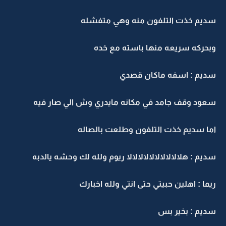
ديم خذت التلفون منه وهي متفشله
بحركه سريعه منها باسته مع خده
ديم : اسفه ماكان قصدي
عود وقف جامد في مكانه مايدري وش الي صار فيه
ما سديم خذت التلفون وطلعت بالصاله
ديم : هلالالالالالالالالالا ريوم ولله لك وحشه يالدبه
يما : اهلين حبيتي حتى انتي ولله اخبارك
ديم : بخير بس