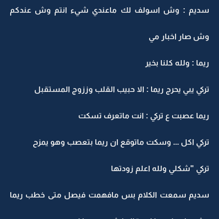
ديم : وش اسولف لك ماعندي شيء انتم وش عندكم
ش صار اخبار مي
يما : ولله كلنا بخير
ركي يبي يحرج ريما : الا حبيب القلب وززوج المستقبل
يما عصبت ع تركي : انت ماتعرف تسكت
ركي اكل ... وسكت ماتوقع ان ريما بتعصب وهو يمزح
ركي "شكلي ولله اعلم زودتها
ديم سمعت الكلام بس مافهمت فيصل متى خطب ريما