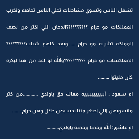
تشغل الناس وتسوي مشاحنات تخلي الناس تخاصم وتخرب
الممتلكات مو حرام ؟؟؟؟؟؟؟؟؟؟الدخان اللي اكثر من نصف
المملكه تشربه مو حرام........وبعد كلهم شباب؟؟؟؟؟؟؟؟؟
المعاكسات مو حرام ؟؟؟؟؟؟؟؟؟؟والله لو اعد من هنا لبكره
كان مليتوا .........
ام سعود : أيييييييييييه معاك حق ياولدي ............من كثر
مانسويهن اللي اصغر مننا يحسبهن حلال وهن حرام........
ام عاشق: الله يرحمنا برحمته ياولدي..........