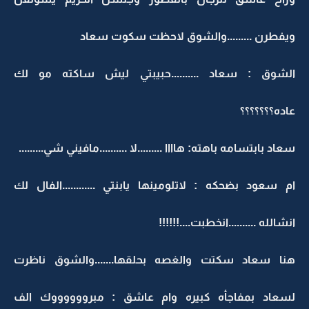
ويفطرن .........والشوق لاحظت سكوت سعاد
الشوق : سعاد ..........حبيبتي ليش ساكته مو لك
عاده؟؟؟؟؟؟؟
سعاد بابتسامه باهته: هاااا .........لا ..........مافيني شي.........
ام سعود بضحكه : لاتلومينها يابنتي ............الفال لك
انشالله ..........انخطبت....!!!!!!
هنا سعاد سكتت والغصه بحلقها.......والشوق ناظرت
لسعاد بمفاجأه كبيره وام عاشق : مبرووووووك الف