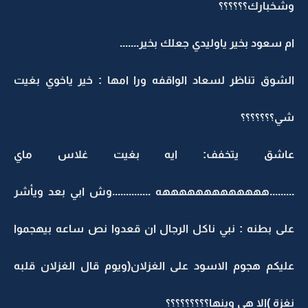
وشخبارك؟؟؟؟؟؟
ام سعود بخير ياوليدي جعلك بخير.......
الشوق تناظر لسعاد الواقفه ورا امها : خير ياخوي بغيت
شي؟؟؟؟؟؟؟
عاشق يتخفف: ايه بغيت غلاس ماي
.........هههههههههههههه ..............وش ابي بعد ويأشر
على بطنه : نبي ناكل الرجال ان قعدوا نص ساعه بيهجموا
عليكم هجوم الاسود على الغزلان(ويوم قال الغزلان قلبه
نغزة )الا هي وينها؟؟؟؟؟؟؟؟؟