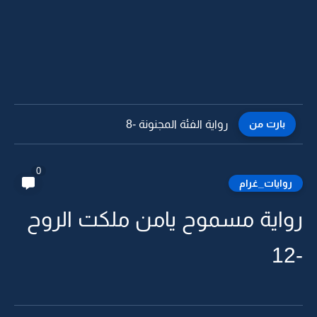
بارت من
رواية الفئة المجنونة -7
0
روايات_غرام
رواية مسموح يامن ملكت الروح
-12