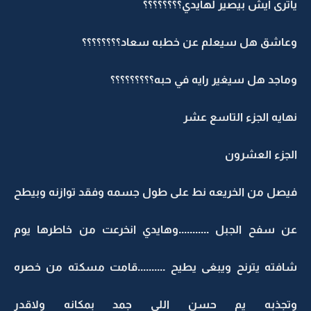
ياترى ايش بيصير لهايدي؟؟؟؟؟؟؟؟
وعاشق هل سيعلم عن خطبه سعاد؟؟؟؟؟؟؟؟
وماجد هل سيغير رايه في حبه؟؟؟؟؟؟؟؟؟
نهايه الجزء التاسع عشر
الجزء العشرون
فيصل من الخريعه نط على طول جسمه وفقد توازنه وبيطح
عن سفح الجبل ...........وهايدي انخرعت من خاطرها يوم
شافته يترنح ويبغى يطيح ..........قامت مسكته من خصره
وتجذبه يم حسن اللي جمد بمكانه ولاقدر