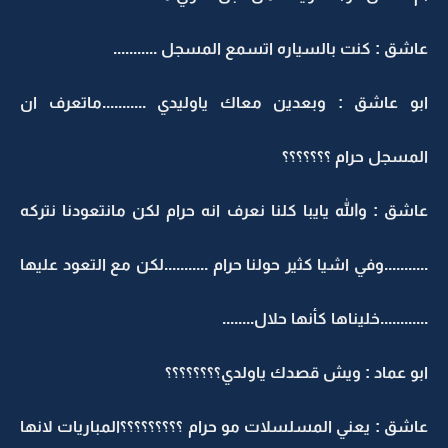
عاشق : كنت بالسياره اتسمع المسجل ...........
ابو عاشق : وبعدين معاك ياوليدي ...........ماتعرف ان
المسجل حرام ؟؟؟؟؟؟؟
عاشق : والله يايبا كلنا نعرف انه حرام لكن مانتعودنا نتركه
...........وفي اشيا كثير حولنا حرام ...........لكن مع التعود عليها
............خليناها كأنها حلال........
ابو عماد : ويش قصدك ياولدي؟؟؟؟؟؟؟؟
عاشق : يعني المسلسلات مو حرام ؟؟؟؟؟؟؟؟؟المباريات لانها