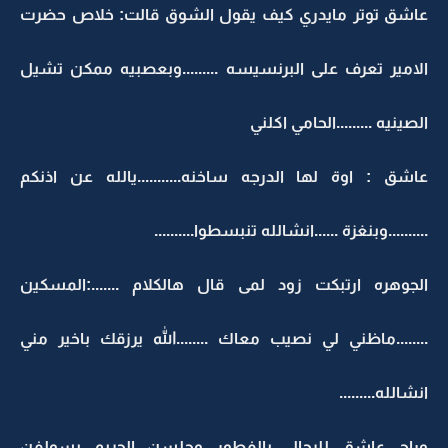
عاشق توتر مايدري كيف يقول الشوق قالت: خلاص حضرت
الامير تعرف على البرنسيسه .........وبعصبيه ممكن تشيل
الصينيه .........الحامي اكلني
عاشق : اوة لها الدرجه ساخنه...........يالله عن اذنكم
..........وبنغزة ......انشالله تنبسطوا..........
الجوهره ارتبكت زود لمى قال هالكلام .......:المسكين
........ماظني لي نصيب معاك ........الله يرزقك باخير مني
انشالله.........
وراح عاشق للرجال بالفطور وجلسن الحريم يسولفن