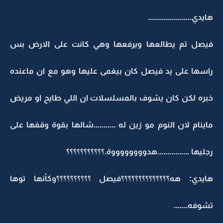
هايدي......................
فيصل تم يطالعها ويرفعها وهي كانت على الارض بس
راسها على يد فيصل كان بيغمى عليها وهو مع ان ماعنده
خبره لكن كان يشوف بالمسلسلات ان اللي طايح او مريض
ماينام لان النوم مو زين له ...........شالها بقوة وقفها على
رجليها ................هدووووووووة.؟؟؟؟؟؟؟؟؟؟؟
هايدي: هه؟؟؟؟؟؟؟؟؟؟؟؟؟؟فيصل ؟؟؟؟؟؟؟؟؟؟وكأنها توها
تشوفه.......