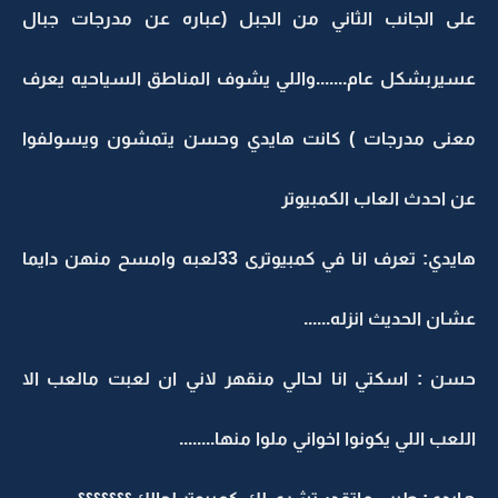
على الجانب الثاني من الجبل (عباره عن مدرجات جبال
عسيربشكل عام.......واللي يشوف المناطق السياحيه يعرف
معنى مدرجات ) كانت هايدي وحسن يتمشون ويسولفوا
عن احدث العاب الكمبيوتر
هايدي: تعرف انا في كمبيوترى 33لعبه وامسح منهن دايما
عشان الحديث انزله......
حسن : اسكتي انا لحالي منقهر لاني ان لعبت مالعب الا
اللعب اللي يكونوا اخواني ملوا منها........