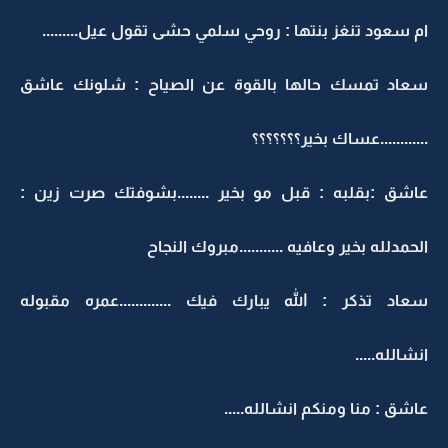
ام سعود تنغز بنتها : روحي سلمي حشى تقول عيل.........
سعاد تمسك حالها بالقوة عن الصياح : شلونك عاشق
............عساك بخير؟؟؟؟؟؟؟
عاشق :بقلبه : قبل مو بخير ........بشوفتك صرت زين :
الحمدلله بخير وعافيه ...........مبروك النجاح
سعاد تذكر : الله يبارك فيك .............عمره مقبوله
انشالله.....
عاشق : منا ومنكم انشالله.....