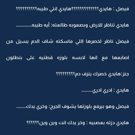
فيصل : هايدي؟؟؟؟؟؟؟؟؟؟؟؟؟هايدي انتي طيبه؟؟؟؟؟؟؟؟؟؟
هايدي تناظر للارض وبصعوبه طالعته: أيه طيبه.............
فيصل ناظر لخصرها اللي ماسكته شاف الدم يسيل من
اصابعها مع انها لابسه بلوزه قطنيه على بنطلون
جنز:هايدي خصرك ينزف دم؟؟؟؟؟؟؟؟؟
هايدي : ادري ادري.........
فيصل وهو بيرفع بلوزتها يشوف الجرح: وخري يدك........
هايدي دزته بعصبيه : وخر يدك انت وين وين؟؟؟؟؟؟