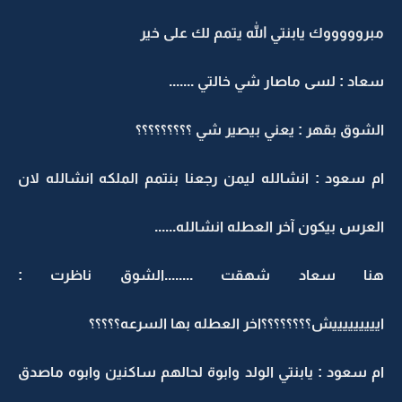
مبروووووك يابنتي الله يتمم لك على خير
سعاد : لسى ماصار شي خالتي .......
الشوق بقهر : يعني بيصير شي ؟؟؟؟؟؟؟؟؟
ام سعود : انشالله ليمن رجعنا بنتمم الملكه انشالله لان
العرس بيكون آخر العطله انشالله......
هنا سعاد شهقت ........الشوق ناظرت :
ايييييييييش؟؟؟؟؟؟؟؟اخر العطله بها السرعه؟؟؟؟؟
ام سعود : يابنتي الولد وابوة لحالهم ساكنين وابوه ماصدق