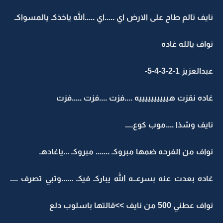
نايف تالم طاح على الارض اي .....اي .....الله ياخذكـ يالمسواكـ
نواف يالله غاده
عبدالعزيز 1-2-3-4-5-
غاده نقزت هييييييييييه ....فزت ....فزت .....فزت
نايف وشذا ....موب كوع....
نواف من الفرحه ضمها مبروكـ ....... مبروكـ ...ياغادهـ
غاده بعدت عنه بسرعــه الله يباركـ فيكـ ......وتبي تصرف ....
نواف عطني 500 من نايف >>قالتها باسلوب دلع