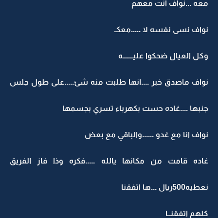
معه ...نواف انت معهم
نواف نسى نفسه لا .....معكـ
وكل العيال ضحكوا عليـــــــه
نواف ماصدق خبر ....انها طلبت منه شئ.....على طول جلس
جنبها ....غاده حست بكهرباء تسري بجسمها
نواف انا مع غدو ......والباقي مع بعض
غاده قامت من مكانها يالله .....فكره وذا فاز الفريق
نعطيه500ريال ...ها اتفقنا
كلهم اتفقنــا