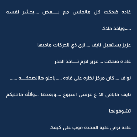
غاده ضحكت كل مانجلس مع بــــــعض ....يحشر نفسه
.....وياخذ ملاكـ
عزيز يستهبل نايف ....ترى ذي الحركات ماحبها
غاد ه ضحكت ... عزيز لازم تـــــاخذ الحذر
نواف ....كان مركز نظره على غاده .....ياحلو هاالضحكـــــه ......
نايف ماباقي الا ع عرسي اسبوع ....وبعدها ...والله ماخليكم
تشوفونها
غاده ترمي عليه المخده موب على كيفكـ