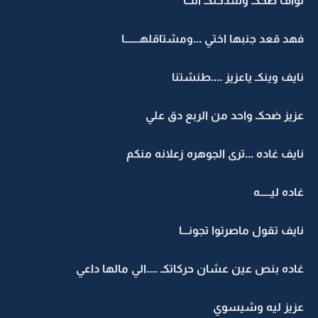
نواف ضحكـ وشدخلكـ انت
فهد قعد جنبها اختي ...ومشتاقلهـــــــا
نايف وينكـ ياعزيز ....طنشتنا
عزيز ضحكـ واحد من الربع دق علي
نايف غاده ...ترى الجوهره زعلانه منكم
غاده ليـــــه
نايف تقول ماصرتوا تجونـــا
غاده بنص عين عشان حركاتكـ ....الي مالها داعي
عزيز ليه وشيسوي