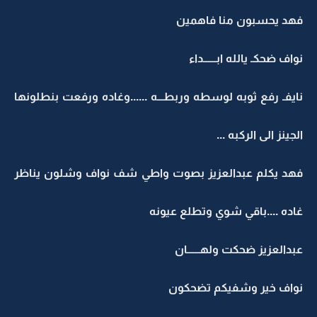
فهد يحسبون منا فاهمين
نواف ضحكـ يالله ابــــــداء
نايفـ رفع ثوبه لوسطه وربطـــه ......وغاده ورفعت بنطلونها
الجينز الى الركبه ...
فهد يكلم عبدالعزيز بصوت واطي شف نواف وشلون يناظر
غاده ....باقي شوي وتطلع عيونه
عبدالعزيز ضحكت ولهــــــان
نواف خير وشفيكم تضحكون