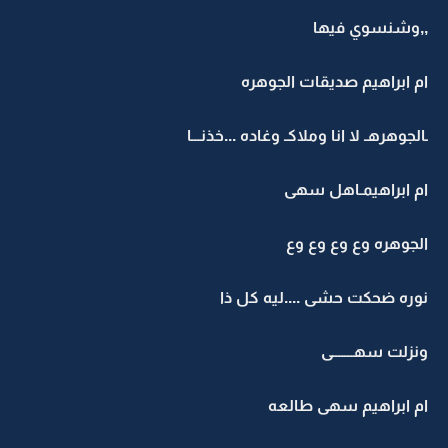
,,وشنسوي فيها
ام ابراهيم صديقات الجوهره
ـالجوهرهـ لا انا وملاكـ وغاده ...خذنـــا
ام ابراهيمـاهل سهى
الجوهره وع وع وع وع
نوره ضحكت حشى ....ليه كل ذا
ونزلت سهـــــــى
ام ابراهيم سهى طالعه