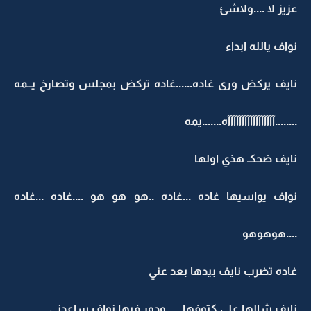
عزيز لا ....ولاشئ
نواف يالله ابداء
نايف يركض ورى غاده......غاده تركض بمجلس وتصارخ يــمه
........آآآآآآآآآآآآآآآآآه.......يمه
نايف ضحكـ هذي اولها
نواف يواسيها غاده ...غاده ..هو هو هو ....غاده ...غاده
....هوهوهو
غاده تضرب نايف بيدها بعد عني
نايف شالها على كتوفها .....ودور فيها نواف ساعدني ...