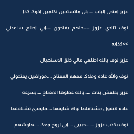
عزيز افتحي الباب ....يلي ماتستحين تكلمين اخوكـ كذا
نوف تنادي عزوز ----خلهم يفتحون ---ابي اطلع ساعدني
>>كذابه
عزيز نوف يالله اطلعي مالي خلق الاستهبال
نوف والله غاده وملاكـ معهم المفتاح ....موراضين يفتحولي
عزيز بطفش بنات .....يالله عطوها المفتاح ....بسرعه
غاده لاتقول مشتاقلها توك شايفها ....مايمدي تشتاقلها
نوف بكذب عزوز .......حبيبي ....ابي اروح معكـ ....هاوشهم