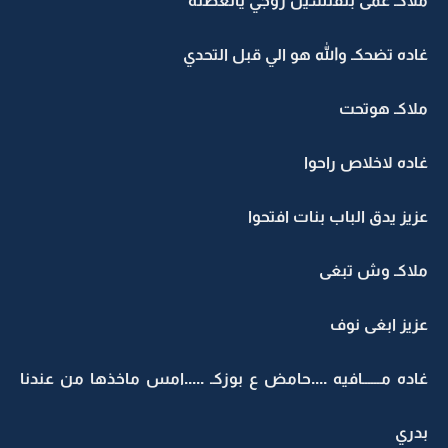
ملاكـ عمى بتفلسين زوجي يالعصله
غاده تضحكـ والله هو الي قبل التحدي
ملاكـ هوتحت
غاده لاخلاص راحوا
عزيز يدق الباب بنات افتحوا
ملاكـ وش تبغى
عزيز ابغى نوف
غاده مــــــافيه ....حامض ع بوزكـ .....امس ماخذها من عندنا
بدري