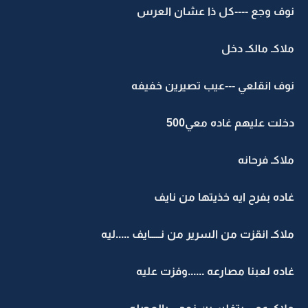
نوف وجع ----كل ذا عشان العرس
ملاكـ مالكـ دخل
نوف انقلعي ---عيب تصيرين خفيفه
دخلت عليهم غاده معي500
ملاكـ فرحانه
غاده بفرح ايه خذيتها من نايف
ملاكـ انقزت من السرير من نـــــايف .....ليه
غاده لعبنا مصارعه ......وفزت عليه