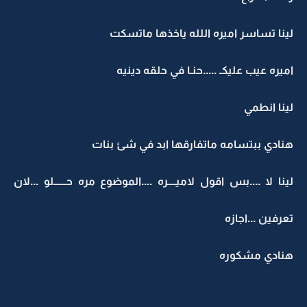
لينا تساسر اميره اللله ياخذها ماتسكت
اميره عيب عليكـ .....حنـا في حلقه دينيه
لينا انطمي
هنادي ببتسامه ماتفارقها ابد في شئ بنات
لينا لا ....بس اقول لاميــــره ....الموضوع مره حــــــلو ...لان
تعرفين ...اجازه
هنادي مشكوره