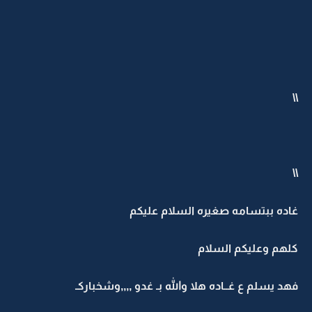
\\
\\
غاده ببتسامه صغيره السلام عليكم
كلهم وعليكم السلام
فهد يسلم ع غــاده هلا والله بـ غدو ,,,,وشخباركـ