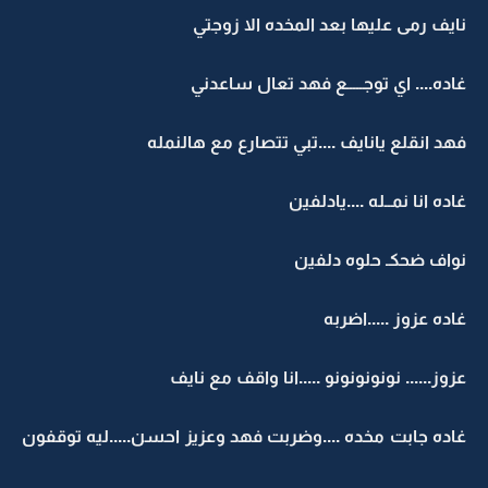
نايف رمى عليها بعد المخده الا زوجتي
غاده.... اي توجـــــع فهد تعال ساعدني
فهد انقلع يانايف ....تبي تتصارع مع هالنمله
غاده انا نمــله ....يادلفين
نواف ضحكـ حلوه دلفين
غاده عزوز .....اضربه
عزوز...... نونونونونو .....انا واقف مع نايف
غاده جابت مخده ....وضربت فهد وعزيز احسن.....ليه توقفون