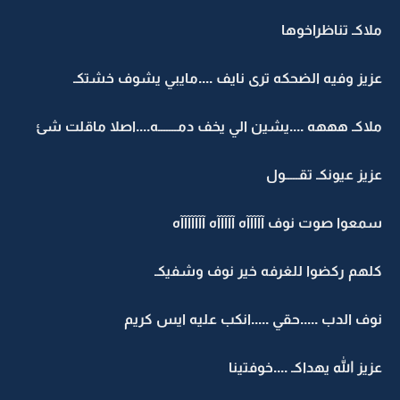
ملاكـ تناظراخوها
عزيز وفيه الضحكه ترى نايف ....مايبي يشوف خشتكـ
ملاكـ هههه ....يشين الي يخف دمـــــــه....اصلا ماقلت شئ
عزيز عيونكـ تقـــــول
سمعوا صوت نوف آآآآآه آآآآآه آآآآآآآه
كلهم ركضوا للغرفه خير نوف وشفيكـ
نوف الدب .....حقي .....انكب عليه ايس كريم
عزيز الله يهداكـ ....خوفتينا