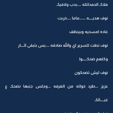
ملاكـ الحمدللله ....بدب ولافيكـ
نوف هديـــــه ......ماما ....خربت
غاده امسحيه وبينظف
نوف نطت للسرير اي والله صادقه ....بس بتبقى اثــــار
وكلهم ضحكــــــوا
نوف ليش تضحكون
عزيز ...طرد خواته من الغرفه ...وجلس جنبها نضحكـ ع
غبـــــائكـ