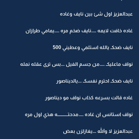
عبدالعزيز اول شئ بين نايف وغاده
غاده خافت لايمه ....نايف ضخم مره ....يمامي طرازان
نايف ضحكـ يالله استلمي وعطيني 500
نواف ماعليكـ ....من جسم الفيل ...بس ترى عقله نمله
نايف ضحكـ احترم نفسكـ ...يالديناصور
غاده قالت بسرعه كذاب نواف مو ديناصور
نواف استانس ان غاده ....مدحتـــــــــــه هذي اول مره
عبدالعزيز لا والله ...يغازلزن بعض