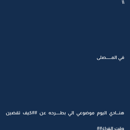
\\
في المــــــصلى
هنـــادي اليوم موضوعي الي بطـــــرحه عن ##كيف تقضين
وقت الفراغ##