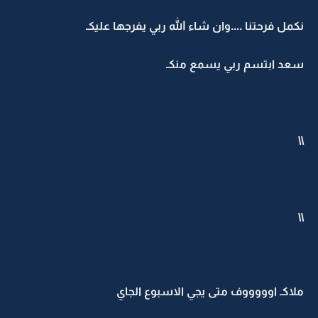
نكمل فرحتنا ....وان شاء الله ربي يفرجها عليكـ
سعد ابتسم ربي يسمع منكـ
\\
\\
ملاكـ اوووووف متى يجي الاسبوع الجاي