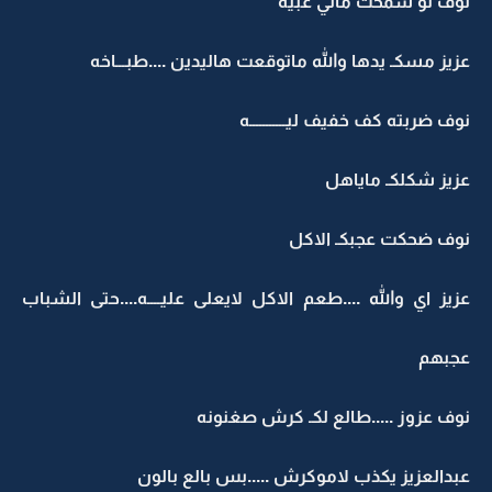
نوف لو سمحت ماني غبيه
عزيز مسكـ يدها والله ماتوقعت هاليدين ....طبـــاخه
نوف ضربته كف خفيف ليـــــــــــه
عزيز شكلكـ ماياهل
نوف ضحكت عجبكـ الاكل
عزيز اي والله ....طعم الاكل لايعلى عليــــه....حتى الشباب
عجبهم
نوف عزوز .....طالع لكـ كرش صغنونه
عبدالعزيز يكذب لاموكرش .....بس بالع بالون