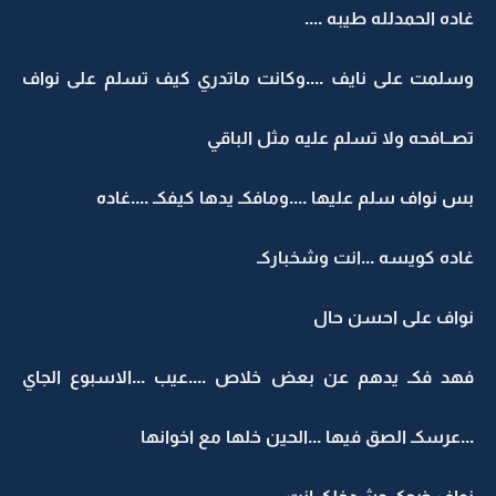
غاده الحمدلله طيبه ....
وسلمت على نايف ....وكانت ماتدري كيف تسلم على نواف
تصــافحه ولا تسلم عليه مثل الباقي
بس نواف سلم عليها ....ومافكـ يدها كيفكـ ....غاده
غاده كويسه ...انت وشخباركـ
نواف على احسن حال
فهد فكـ يدهم عن بعض خلاص ....عيب ...الاسبوع الجاي
...عرسكـ الصق فيها ...الحين خلها مع اخوانها