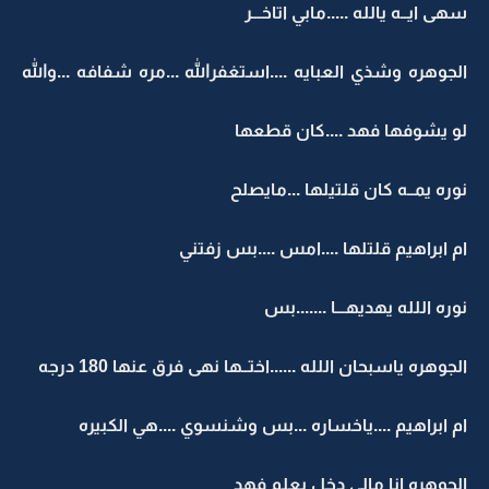
سهى ايــه يالله .....مابي اتاخـــر
الجوهره وشذي العبايه ....استغفرالله ...مره شفافه ...والله
لو يشوفها فهد ....كان قطعها
نوره يمــه كان قلتيلها ...مايصلح
ام ابراهيم قلتلها ....امس ....بس زفتني
نوره اللله يهديهـــا .......بس
الجوهره ياسبحان اللله ......اختــها نهى فرق عنها 180 درجه
ام ابراهيم ....ياخساره ...بس وشنسوي ....هي الكبيره
الجوهره انا مالي دخل بعلم فهد