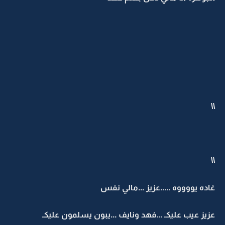
\\
\\
غاده يووووه .....عزيز ...مالي نفس
عزيز عيب عليكـ ...فهد ونايف ...يبون يسلمون عليكـ