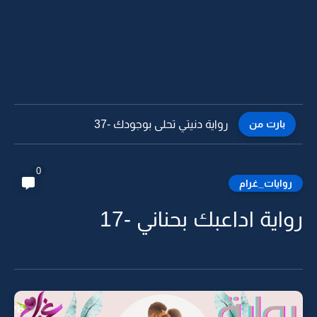
بارت من
رواية دنيتي تحلى بوجودك -36
0
روايات_غرام
رواية اداعبك بحناني -17