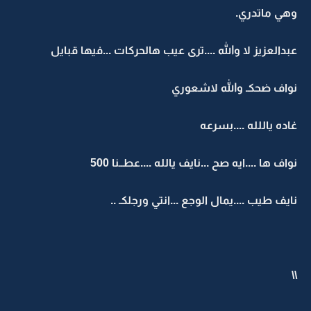
وهي ماتدري.
عبدالعزيز لا والله ....ترى عيب هالحركات ...فيها قبايل
نواف ضحكـ والله لاشعوري
غاده ياللله ....بسرعه
نواف ها ....ايه صح ...نايف يالله ....عطــنا 500
نايف طيب ....يمال الوجع ...انتي ورجلكـ ..
\\