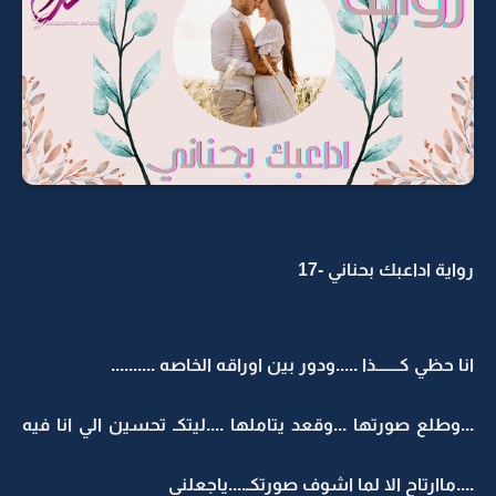
رواية اداعبك بحناني -17
انا حظي كـــــــذا .....ودور بين اوراقه الخاصه ..........
...وطلع صورتها ...وقعد يتاملها ....ليتكـ تحسين الي انا فيه
....ماارتاح الا لما اشوف صورتكـ....ياجعلني