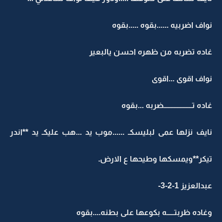
نواف اضربيه ......بقوه .....بقوه
غاده تضربه من ظهره احسن يالبعير
نواف اقوى ...اقوى
غاده تـــــــــــــــــــضربه ...بقوه
نايف نزلها عمى لبليسكـ ......موب يد ...هب عليكـ يد **اندر
تيكر**ويمسكها وطيحها ع الارض.
عبدالعزيز 1-2-3-
وغاده ظربتـــــه بكوعها على بطنه....بقوه