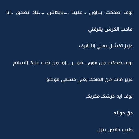
توف ضحكت بــالون ...علينـا ....يابكاش ....عاد تصدق ..انا
ماحب الكرش يقرفني
عزيز تفشل يعني انا اقرف
نوف ضحكت من فوق ...قمــــر ...اما من تحت عليكـ السلام
عزيز مات من الضحكـ يعني جسمي موحلو
نوف ايه كرشكـ مخربكـ
دق جواله
طيب خلاص بنزل