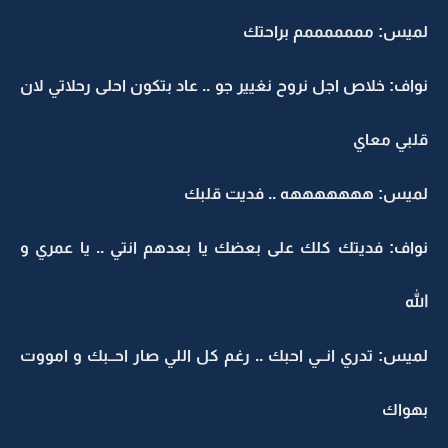
لميس: مممممممم براحتك
نواف: خلاص اجل نروح نغيير جو .. عاد بتكون احلى رحلاتي لان
قلبي معاي
لميس: هههههههه .. فديت قلبك
نواف: فديتك كلك على بعضك يا بعدهم انتي .. يا عمري و
الله
لميس: تدري انــي احبك .. رغم كل اللي صار احــبك و امووت
بهواك