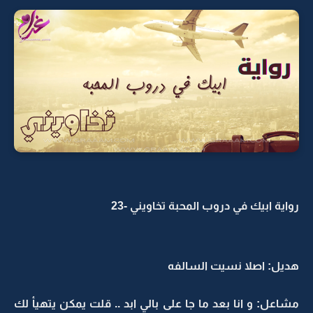
رواية ابيك في دروب المحبة تخاويني -23
هديل: اصلا نسيت السالفه
مشاعل: و انا بعد ما جا على بالي ابد .. قلت يمكن يتهيأ لك