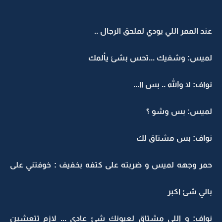
عند الممر اللي يودي لملحق الرجال ..
لميس: وشفيك ...تحس بشئ يألمك
نواف: لا والله .. بس اا...
لميس: بس وشو ؟
نواف: بس مشتاق لك
حمر وجهه لميس و ضربته على كتفه بخفيف : خوفتني على
بالي شئ اكبر
نواف: و اللي مشتاق لعيونك شئ عادي ... لازم تتعشين