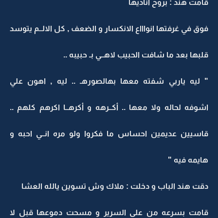
قامت هند : بروح اناديها
فوق في غرفتها انواااع الانكسار و الضعف , كل الالــم يتوسد
قلبها بعد ما شافت الحبيب لاهــي بـ حبيبه ..
" ليه ياربي شفته معها بهالصورهـ .. ليه , اهون علي
اشوفه لحاله ولا معها .. أكــرهه و أكرهــا اكرهم كلهم ..
قاسيين عديمين احساس ما فكروا ولو مره انــي احبه و
هايمه فيه "
دقت هند الباب و دخلت : ملاك وش تسوين يالله العشا
قامت بسرعه من على السرير و مسحت دموعها قبل لا