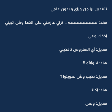
تتغدين برا من وراي و بدون علمي
هند: هههههههههه .. تركي عازمني على الغدا وش تبيني
اخذك معي
هديل: أي المفروض تاخذيني
هند: لا والله !!
هديل: طيب وش سويتوا ؟
هند: اكلنا
هديل: وبس