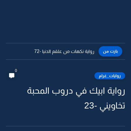
بارت من
رواية نكهات من علقم الدنيا -71
0
روايات_غرام
رواية ابيك في دروب المحبة
تخاويني -23