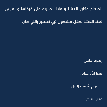
الطعام مكان العشا و ملاك طارت على غرفتها و لميس
لعند العشا بعقل مشغول تبي تفسير باللي صار.
إمتزج حلمي
معا لذّة غبائي
ــــــ يوم شفت الليل
فيني ينتحي