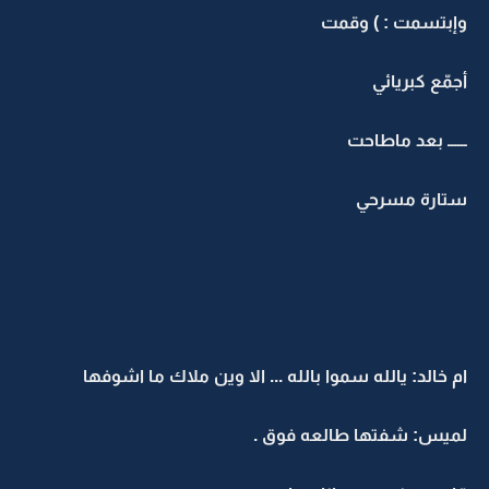
وإبتسمت : ) وقمت
أجمّع كبريائي
ــــــ بعد ماطاحت
ستارة مسرحي
ام خالد: يالله سموا بالله ... الا وين ملاك ما اشوفها
لميس: شفتها طالعه فوق .