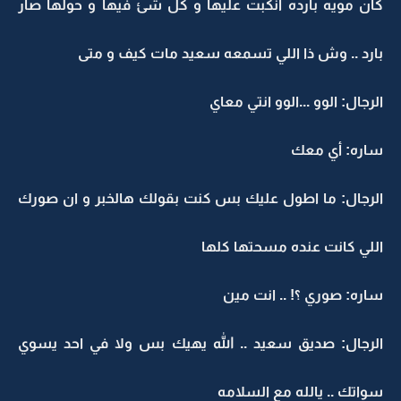
كان مويه بارده انكبت عليها و كل شئ فيها و حولها صار
بارد .. وش ذا اللي تسمعه سعيد مات كيف و متى
الرجال: الوو ...الوو انتي معاي
ساره: أي معك
الرجال: ما اطول عليك بس كنت بقولك هالخبر و ان صورك
اللي كانت عنده مسحتها كلها
ساره: صوري ؟! .. انت مين
الرجال: صديق سعيد .. الله يهيك بس ولا في احد يسوي
سواتك .. يالله مع السلامه