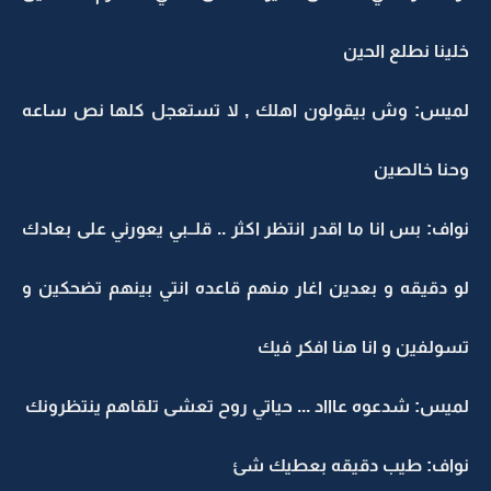
خلينا نطلع الحين
لميس: وش بيقولون اهلك , لا تستعجل كلها نص ساعه
وحنا خالصين
نواف: بس انا ما اقدر انتظر اكثر .. قلــبي يعورني على بعادك
لو دقيقه و بعدين اغار منهم قاعده انتي بينهم تضحكين و
تسولفين و انا هنا افكر فيك
لميس: شدعوه عاااد ... حياتي روح تعشى تلقاهم ينتظرونك
نواف: طيب دقيقه بعطيك شئ