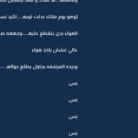
(وهو يوم ملاك بدلت ثوبهـ .. اكيد 
الهواء بدى يتقطع عليهـ ...وجههه صار
عالي عشان ياخذ هواء
وبيده المرتجفه يحاول يطلع جوالهـ .. 
بس
بس
بس
بس