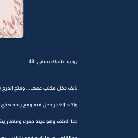
رواية اداعبك بحناني -43
نايف دخل مكتب عمهـ ... وفتح الدرج 
واكيد الغبار دخل فيه ومع ريحه هذي
خذا الملف وهو عينه حمراء وماصار ي
ومالقاهـ ..هـ ملاكـ و قعد يتنفس بصع