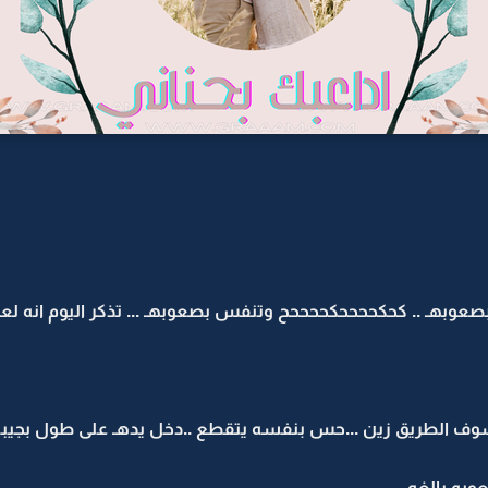
بصعوبهـ .. كحكححححكححححح وتنفس بصعوبهـ ... تذكر اليوم انه لع
شوف الطريق زين ...حس بنفسه يتقطع ..دخل يدهـ على طول بجيبه 
وبه بالغه