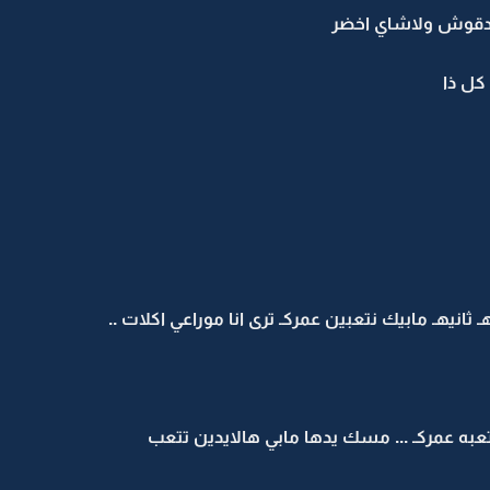
بردقوش ولاشاي اخضر
ل ذا
انيهـ مابيك نتعبين عمركـ ترى انا موراعي اكلات ..
ه عمركـ ... مسك يدها مابي هالايدين تتعب