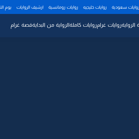
وايات سعودية
روايات خليجيه
روايات رومانسية
ارشيف الروايات
يوم ال
 الرواية
روايات غرام
روايات كاملة
الرواية من البداية
قصة غرام