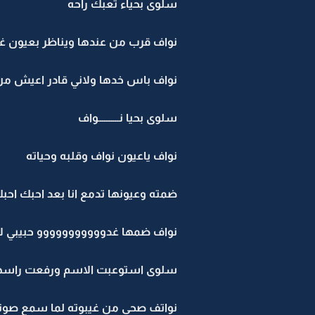
سلوى بحياء تعبك راحه
نواف قرب من عندها ويناظر بعيون غاد
نواف باس خدها ولاني قادر اعيش من 
سلوى بحيا نــــــــــواف
نواف ياعيون نواف وقلبه وحياته
ضمته وعيونها تدمع انا بعد احبك احب
نواف ضمها غدووووووووووو حبيبي لات
سلوى استوعبت الاسم ورفعت راسها . غــــ
نواتف صحى من غيبوته لما سمع صوتها 