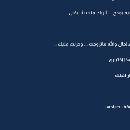
ه يمدح .. اثاريك منت شايفني
لحال والله ماتزوجت ... وخربت عليك ..
ا اختياري
ار اهلك
قف صياحها...