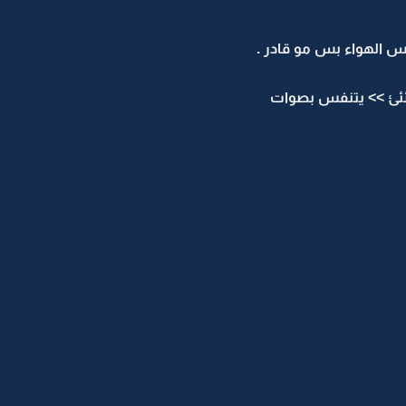
س الهواء بس مو قادر .
ئئئئئ >> يتنفس بصوات