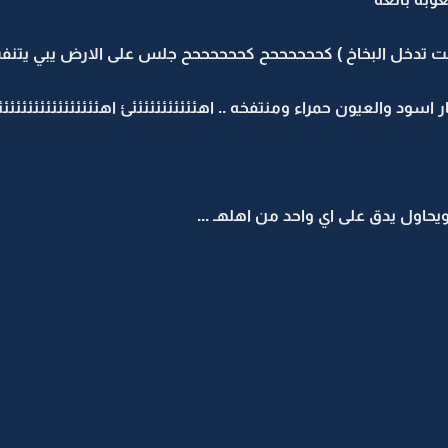
نست تدخل البخاخ ) كححححححح كححححححح جلس على الارض يبي يتنف
 اسود والعيون حمراء ومنتفخه .. اهئئئئئئئئئئئئ اهئئئئئئئئئئئئئئ
ويحاول يدق على اي واحد من اهلهـ ...