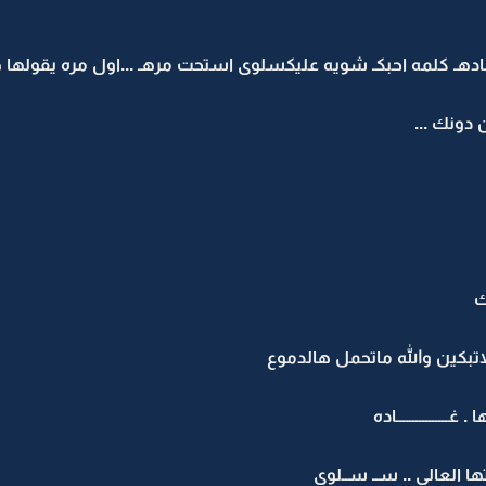
هـ كلمه احبكـ شويه عليكسلوى استحت مرهـ ...اول مره يقولها ها
دونك ...
ك
بكين والله ماتحمل هالدموع
ــــــــــــاده
العالي .. ســ ســلوى