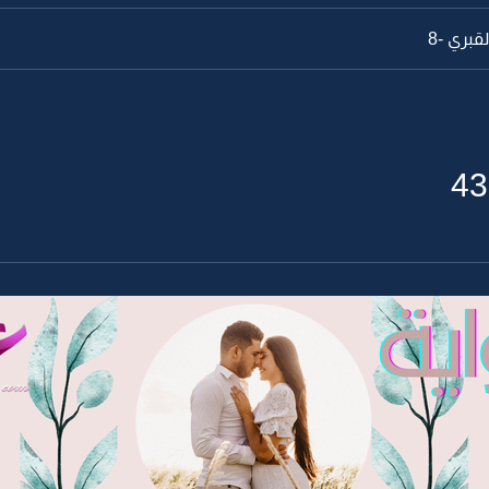
قبري -7