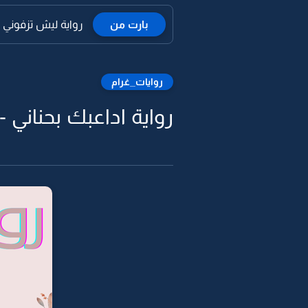
بارت من
رواية ليش تزفوني ل
روايات_غرام
رواية اداعبك بحناني -43