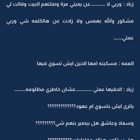
زياد : وربي لا ............عن يميني مرة وصلتهم البيت وقالت لي
مشكور والله بهمس ولا زادت عن هالكلمه شي وربي
عمتي.......
العمه : مسكينه امها الحين ايش تسوي فيها
زياد : الحقيها عمتي .............عشان خاطري مظلومه.........
ياترى ايش بتسوي ام عهود؟؟؟؟؟؟؟؟؟؟؟؟؟
وسعاد وعاشق هل بيصير بنهم شي؟؟؟؟؟؟؟؟؟
هل ستكون هناك مفاجاءات؟؟؟؟؟؟؟؟؟؟؟