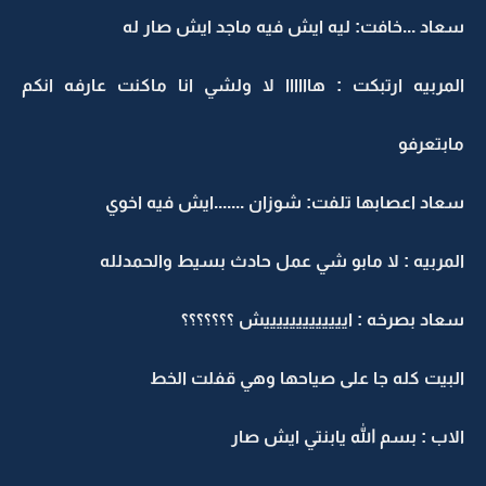
سعاد ...خافت: ليه ايش فيه ماجد ايش صار له
المربيه ارتبكت : هاااااا لا ولشي انا ماكنت عارفه انكم
مابتعرفو
سعاد اعصابها تلفت: شوزان .......ايش فيه اخوي
المربيه : لا مابو شي عمل حادث بسيط والحمدلله
سعاد بصرخه : ايييييييييييييش ؟؟؟؟؟؟؟
البيت كله جا على صياحها وهي قفلت الخط
الاب : بسم الله يابنتي ايش صار