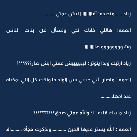
زياد ......منصدم: أفاااااااااا ليش عمتي.........
العمه: هاللي خلاك تجي وتسأل عن بنات الناس
وشوووووووو هااااااااا
زياد ارتبك وبدا يتوتر : ليييييييش عمتي ايش صار؟؟؟؟؟؟؟
العمه : ماصار شي حبيبي بس الولد جا ونكت كل اللي بمخباه
عند امها..........
زياد مسك قلبه : لا والله عمتي صدق؟؟؟؟؟؟؟؟؟؟
العمه : الله يستر عليها الحين ............وتذكرت فجأه .........الا