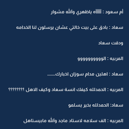
أم سعود : آآآآآه ياظهري والله مشوار
سعاد : بادق على بيت خالتي عشان يرسلون لنا الخدامه
ودقت سعاد
المربيه : الوووووووووو
سعاد : اهلين مدام سوزان اخبارك.......
المربيه : الحمدلله كيفك انسة سعاد وكيف الاهل ؟؟؟؟؟؟؟؟
سعاد: الحمدلله بخير يسلمو
المربيه : الف سلامه لاستاد ماجد والله مابيستاهل