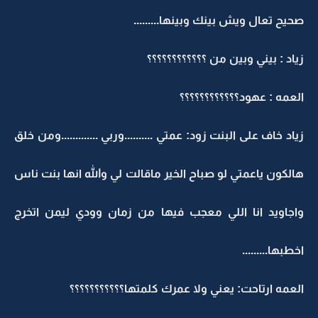
صحيح تعال ويش بينك وبينها.........
زياد : بيني وبين من ؟؟؟؟؟؟؟؟؟؟؟؟
العمه : عهود؟؟؟؟؟؟؟؟؟؟؟؟
زياد خاف على البنت زود: عمتي ..........وربي .............ومن خلق
هالكون ياعمتي لو صباح الخير ماقالت لي والله انها بنت ناس
واجاويد انا اللي معجب فيها من زمان وودي ليمن اتخرج
اخطبها.........
العمه ارتاحت: يعني ولا عمرك كلمتها؟؟؟؟؟؟؟؟؟؟؟