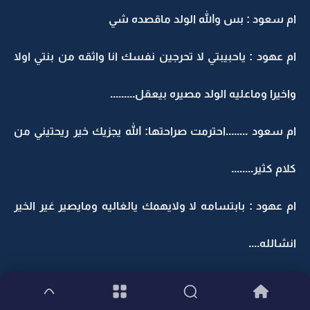
ام سعود : بس والله الولد ماقصده شي
ام عهود : ياحبيبتي لا تحرجين نفسك انا واثقه من بنتي اولا
واخيرا وماعليه الولد مصيره بيعقل.........
ام سعود ........احترمت صراحتها: الله يجزيك خير ريحتيني من
كلام كثير........
ام عهود : بابتسامه لا ولايهمك يالغاليه ومايصير غير الخير
انشالله....
ام سعود : فمان الله يالحبيبه......