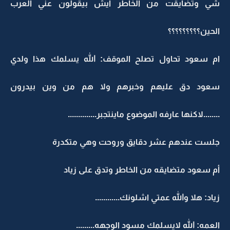
شي وتضايقت من الخاطر ايش بيقولون عني العرب
الحين؟؟؟؟؟؟؟؟؟
ام سعود تحاول تصلح الموقف: الله يسلمك هذا ولدي
سعود دق عليهم وخبرهم ولا هم من وين بيدرون
........لاكنها عارفه الموضوع ماينتجبر..............
جلست عندهم عشر دقايق وروحت وهي متكدرة
أم سعود متضايقه من الخاطر وتدق على زياد
زياد: هلا والله عمتي اشلونك............
العمه: الله لايسلمك مسود الوجهه.........