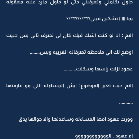
حاول يكلمني وتعرفيني حتى لو حاول مارد عليه معقوله
يمااااااا تشكين فيني؟؟؟؟؟؟؟؟؟؟؟
الام : انا لو كنت اشك فيك كان لي تصرف ثاني بس حبيت
اوضح لك اني ملاحظه تصرفاته الغريبه وبس........
عهود نزلت راسها وسكتت..........
الام حبت تغير الموضوع: ايش المساءله اللي مو عارفتها
...........
وورت عهود امها المساءله وساعدتها والا جوالها يدق
ام عهود : الوووووووووووو