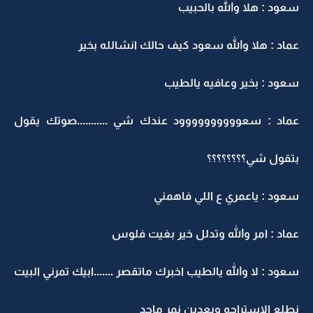
سعود : هلا والله بالحبيب
عماد : هلا والله سعود كيف حالك انشالله بخير
سعود : بخير وعافيه يالطيب
عماد : سعوووووووووود عندك شي ...........صوتك يقول
بتقول شي؟؟؟؟؟؟؟؟
سعود : ياعمري ع اللي فاهمني
عماد : امر والله وتدلل خير بغيت فلوس
سعود : لا والله يالطيب اخبرك ماتقصر .......
ابيك تمرني البيت
نطلع الاستراحه وبعدين نمر ماجد