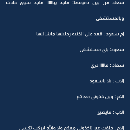
سعاد من بين دموعها: ماجد يباااااا ماجد سوى حادث
وبالمستشفى
ام سعود : قعد على الكنبه رجلينها ماشالنها
سعود: باي مستشفى
سعاد : ماااااادري
الاب : يلا ياسعود
الام : وين خذوني معاكم
الاب : مايصير
الام : حلفت غير تاخذوني معكم ولا والله لاركب تكسي