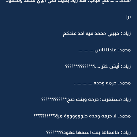
محمد .......فتح الباب: هلا زياد بغيت شي ابوي محمد وسعود
برا
زياد : حبيبي محمد فيه احد عندكم
محمد: عندنا ناس..............
زياد : أيش كثر ....؟؟؟؟؟؟؟؟؟؟؟؟؟؟
محمد: حرمه وحده................
زياد مستغرب: حرمه وبنت صح؟؟؟؟؟؟؟؟؟؟؟؟
محمد: لا حرمه وحده حلووووووة مرة؟؟؟؟؟؟؟؟؟؟
زياد : مامعاها بنت اسمها عهود؟؟؟؟؟؟؟؟