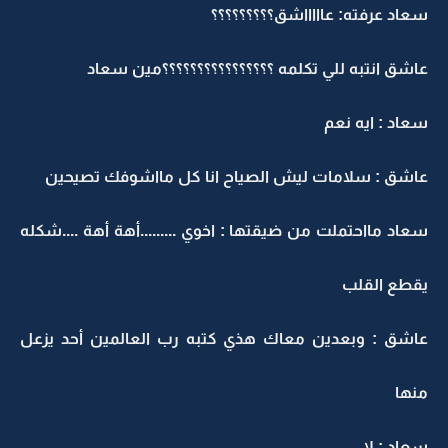
سعاد عرفته: عاااااشق؟؟؟؟؟؟؟؟؟
عاشق انتبه للي تكلمه ؟؟؟؟؟؟؟؟؟؟؟؟؟؟؟؟مين سعاد
سعاد : ايه نعم
عاشق : سلامات ليش الصياح انا كل مااشوفك تصيحين
سعاد مااحتملت من ضيقتها : اخوي .........أهة أهة ....شكله
يقطع القلب
عاشق : وبعدين معاك هذي كتبه رب العالمين أحد يزعل
منها
سعاد : لا ................