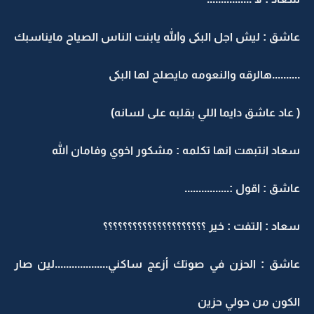
عاشق : ليش اجل البكى والله يابنت الناس الصياح مايناسبك
..........هالرقه والنعومه مايصلح لها البكى
( عاد عاشق دايما اللي بقلبه على لسانه)
سعاد انتبهت انها تكلمه : مشكور اخوي وفامان الله
عاشق : اقول :................
سعاد : التفت : خير ؟؟؟؟؟؟؟؟؟؟؟؟؟؟؟؟؟؟؟؟؟
عاشق : الحزن في صوتك أزعج ساكني...................لين صار
الكون من حولي حزين