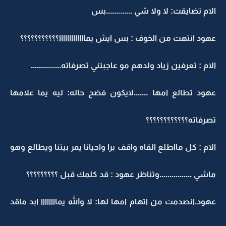
الام تضايقت: لا ولا شي .............بس
عهود انتهت من الخوف : بس ايش يمااااااااااااا؟؟؟؟؟؟؟؟؟؟؟
الام : تعرفين زياد ولدهم مو عاجبتني تصرفاته...............
عهود تطالع امها .......لايكون فضح حاله: ليه يما علامها
تصرفاته؟؟؟؟؟؟؟؟؟؟؟؟
الام : كل مااطلع القاه واقف برا واحيانا يمر بيتنا ويطالع وهو
ماشي ................وتناظر عهود : قد كلمك قبل ؟؟؟؟؟؟؟؟؟
عهود.انصدمت من اتهام امها لها: لا والله يماااااااا ابد ماقد