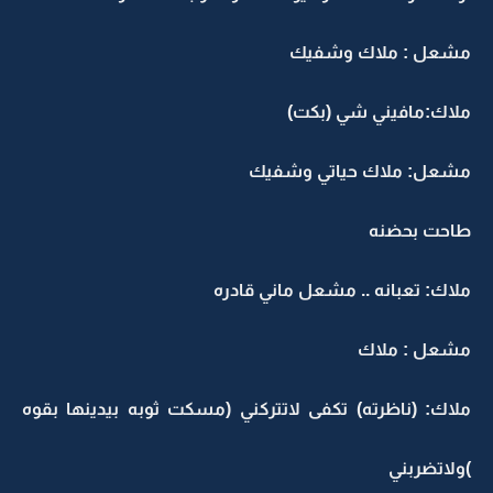
مشعل : ملاك وشفيك
ملاك:مافيني شي (بكت)
مشعل: ملاك حياتي وشفيك
طاحت بحضنه
ملاك: تعبانه .. مشعل ماني قادره
مشعل : ملاك
ملاك: (ناظرته) تكفى لاتتركني (مسكت ثوبه بيدينها بقوه
)ولاتضربني