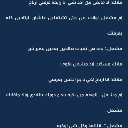
ملاك: لا مابغى من احد شي انا رايحه غرفتي ارتاح
ام مشعل :وانت من متى تشتغلين علشان ترتاحين كله
بغرفتك
مشعل : يمه هي تعبانه هالحين بعدين يصير خير
ملاك مسكت ايد مشعل بقوه :
ملاك: انا ارتاح لاني دايم اجلس بغرفتي
ام مشعل : المهم من بكره يبداء دورك بالغدى والا ماقالك
مشعل
مشعل ": قلتلها وكل شي اوكيه