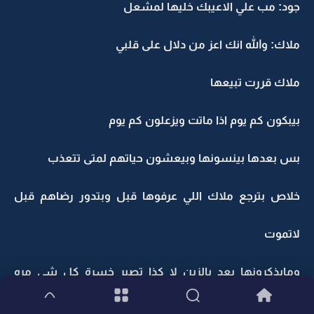
جود: مب علي الاعيبك خليها لمشعل
ملاك: والله انك اعز من دلال على قلبي
ملاك قررت تبيعها
بيبكون كم يوم اذا ماتت ويزعلون كم يوم
بس بعدها بينسونها وبيعشون حياتهم لمتى تتعذب
خلاص بترجع ملاك اللي عرفوها قبل وبتدور رضاهم قبل
لاتموت
ومايذكرونها بعد بالزين لا كذا تصير خسرة كل شي مره
وحده