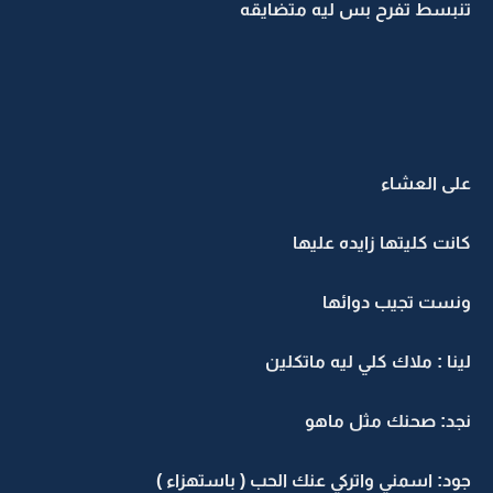
تنبسط تفرح بس ليه متضايقه
على العشاء
كانت كليتها زايده عليها
ونست تجيب دوائها
لينا : ملاك كلي ليه ماتكلين
نجد: صحنك مثل ماهو
جود: اسمني واتركي عنك الحب ( باستهزاء )