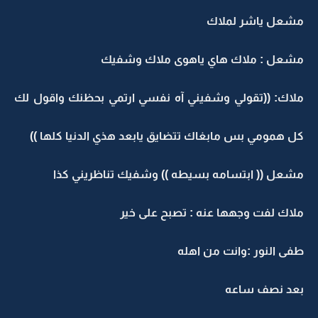
مشعل ياشر لملاك
مشعل : ملاك هاي ياهوى ملاك وشفيك
ملاك: ((تقولي وشفيني آه نفسي ارتمي بحظنك واقول لك
كل همومي بس مابغاك تتضايق يابعد هذي الدنيا كلها ))
مشعل (( ابتسامه بسيطه )) وشفيك تناظريني كذا
ملاك لفت وجهها عنه : تصبح على خير
طفى النور :وانت من اهله
بعد نصف ساعه