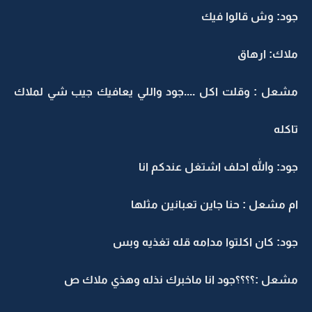
جود: وش قالوا فيك
ملاك: ارهاق
مشعل : وقلت اكل ....جود واللي يعافيك جيب شي لملاك
تاكله
جود: والله احلف اشتغل عندكم انا
ام مشعل : حنا جاين تعبانين مثلها
جود: كان اكلتوا مدامه قله تغذيه وبس
مشعل :؟؟؟؟جود انا ماخبرك نذله وهذي ملاك ص