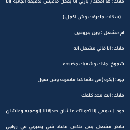
ملاك: ها اقصد ( ياربي انا يمكن ماعيش لدقيقه الجائيه )انا
...(سكتت ماعرفت وش تكمل )
ام مشعل : وين بتروحين
ملاك: انا قالي مشعل انه
شموخ: ملاك وشفيك مضيعه
جود: (بكره )هي دائما كذا ماتعرف وش تقول
ملاك: انت محد كلمك
جود: اسمعي انا تحملتك علشان صداقتنا الوهميه وعلشان
خاطر مشعل بس خلاص ماعاد شي يصبرني في زواجي