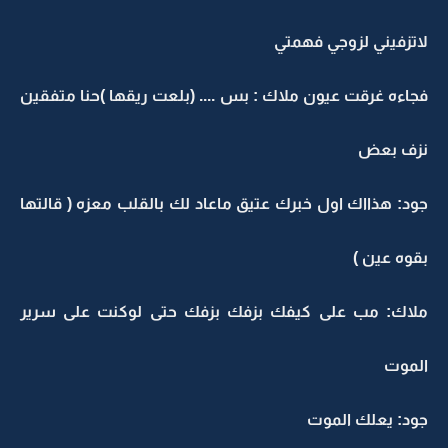
لاتزفيني لزوجي فهمتي
فجاءه غرقت عيون ملاك : بس .... (بلعت ريقها )حنا متفقين
نزف بعض
جود: هذااك اول خبرك عتيق ماعاد لك بالقلب معزه ( قالتها
بقوه عين )
ملاك: مب على كيفك بزفك بزفك حتى لوكنت على سرير
الموت
جود: يعلك الموت