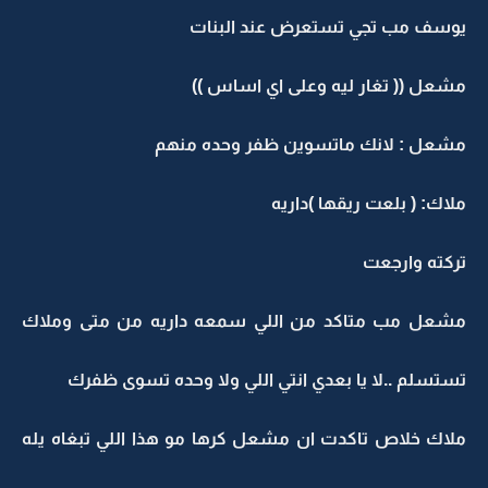
يوسف مب تجي تستعرض عند البنات
مشعل (( تغار ليه وعلى اي اساس ))
مشعل : لانك ماتسوين ظفر وحده منهم
ملاك: ( بلعت ريقها )داريه
تركته وارجعت
مشعل مب متاكد من اللي سمعه داريه من متى وملاك
تستسلم ..لا يا بعدي انتي اللي ولا وحده تسوى ظفرك
ملاك خلاص تاكدت ان مشعل كرها مو هذا اللي تبغاه يله