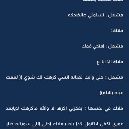
مشعل : تسلملي هالضحكه
ملاك:
مشعل : افتحي فمك
ملاك: لا انا اع
مشعل : حتى وانت تعبانه انسي كرهك لك شوي (( لمعت
عينه بالالم))
ملاك في نفسها : يفكرني اكرها لا والله ماكرهك لايابعد
عمري تكفى لاتقول كذا يله ياملاك اجني اللي سويتيه صار