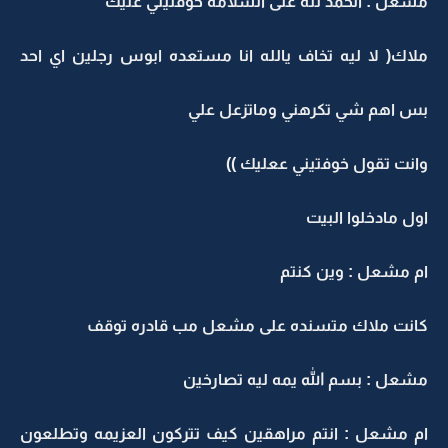
مشعل : الحمد لله على السلامه خوفتيني عليك
ملاك( لا ليه تخاف يالله انا مستعده ابوس رجلين اي احد
بس اهم شي تكرهني وماتزعل علي
وانت تقول خوفتيني ععليك ))
اول مادخلوا البيت
ام مشعل : وين كنتم
كانت ملاك متسنده على مشعل مب قادره توقف
مشعل : بسم الله يمه ليه تصارخين
ام مشعل : انتم مراهقين كيف تتركون العزيمه وتطلعون