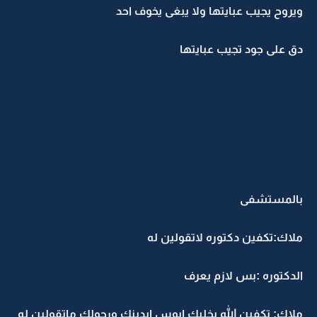
ويروح يجيب عبايتها ولا يبغى يخوف احد
دق على جود تجيب عبايتها
بالمستشفى
ملاك:تكفين دكتوره لاتقولين له
الدكتوره :بس لازم يعرف
ملاك: تكفين الله يخليك ابوس ايدينك ورجولك ماتقولين له