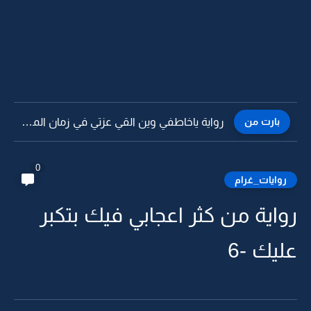
بارت من
رواية ياخاطفي وين القي عزتي في زمان المذلة -36
0
روايات_غرام
رواية من كثر اعجابي فيك بتكبر
عليك -6