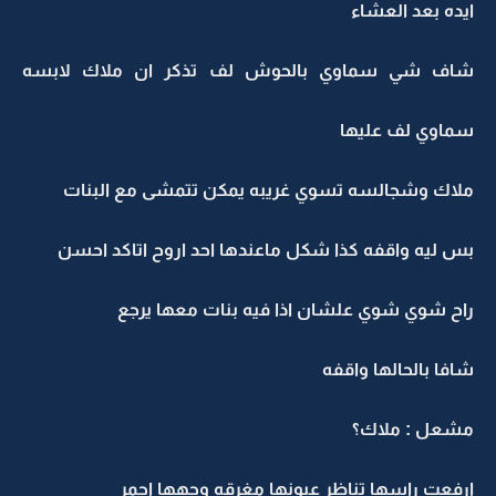
ايده بعد العشاء
شاف شي سماوي بالحوش لف تذكر ان ملاك لابسه
سماوي لف عليها
ملاك وشجالسه تسوي غريبه يمكن تتمشى مع البنات
بس ليه واقفه كذا شكل ماعندها احد اروح اتاكد احسن
راح شوي شوي علشان اذا فيه بنات معها يرجع
شافا بالحالها واقفه
مشعل : ملاك؟
ارفعت راسها تناظر عيونها مغرقه وجهها احمر