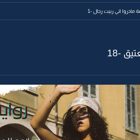
ة مادروا اني ربيت رجال -1
يق -18