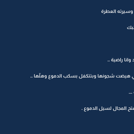
 وسيرته العطرة
لبك
انا راضية ..
 هيضت شجونها وبتتكفل بسكب الدموع وهلّها ..
..
تح المجال لسيل الدموع .