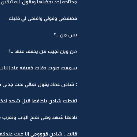
محتاجه احد يحضنها ويقول ليه تبكين
فضفضي وقولي وافتحي لي قلبك
بس من ..؟
من وين تجيب من يخفف عنها ..؟
سمعت صوت دقات خفيفه عند الباب 
: شادن عماد يقول تعالي تحت جدتي ج
تغطت شادن بلحافها قبل شهد تدخل
نادتها شهد وهي تفتح الباب وتقرب من
قالت : شادن قووومي انا جيت عندكم 