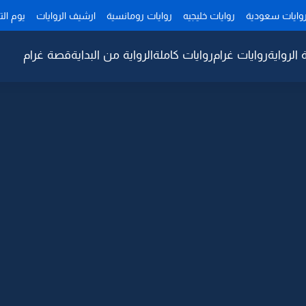
وايات سعودية
روايات خليجيه
روايات رومانسية
ارشيف الروايات
يوم ال
 الرواية
روايات غرام
روايات كاملة
الرواية من البداية
قصة غرام