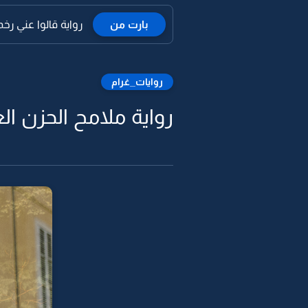
بارت من
رواية قالوا عني رخم
روايات_غرام
رواية ملامح الحزن العت