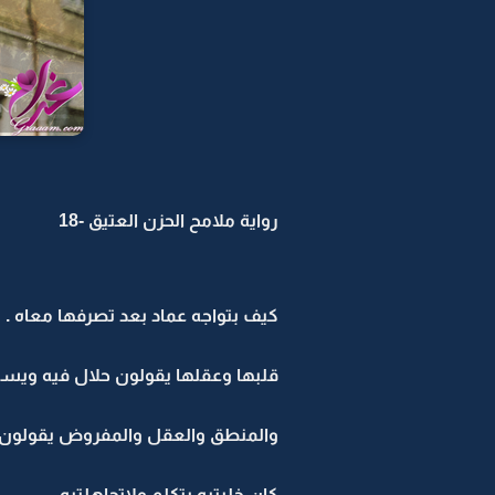
رواية ملامح الحزن العتيق -18
كيف بتواجه عماد بعد تصرفها معاه .
قلبها وعقلها يقولون حلال فيه ويستا
والمنطق والعقل والمفروض يقولون له
كان خليتيه يتكلم ولاتجاهلتيه