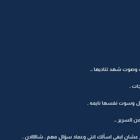
وصوت شهد تناديها ..
ات .
 وسوت نفسها نايمه .
 السرير ..
عشان ابغى اسألك انتي وعماد سؤال مهم . شااااادن .