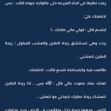
رمت نظرها في انحاء المزرعه حتى ماتواجه عيونه قالت : بس
لاتضحك عليّ .
ابتسم قال : قولي ماني ضاحك ..!
ردت وهي تستنشق ريحة الطين والعشب المبلول : ريحة
الطين تنعشني .
طالعت فيه وابتسامته تتسع قالت : لاتضحك .
ضحك عماد بصوت عالي قال : آآآآه بس .. اذا ريحة الطين
تنعشك ريحة عطرك تدوخني مو تنعش ..
اكتسى وجهها حمرة خجل وطالعت في الارض بحرج وحاولت