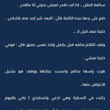
سالفة النقل .. اذا انت تقدر تعيش بدوني انا مااقدر .
ضم على يدها بيده الثانية قال : البعد شر لابد منه ياشادن ..
خلينا نبعد قبل لا ...
وقف الكلام بحلقه قبل يكمل واخذ نفس عميق قال : قومي
خلينا نمشي .
هزت راسها بحاضر ولبست عبايتها ووقف هو يشيل
الاغراض عنها ..
ركبت في السيارة وهي تدعي وتستجدي ( ياحي ياقيوم