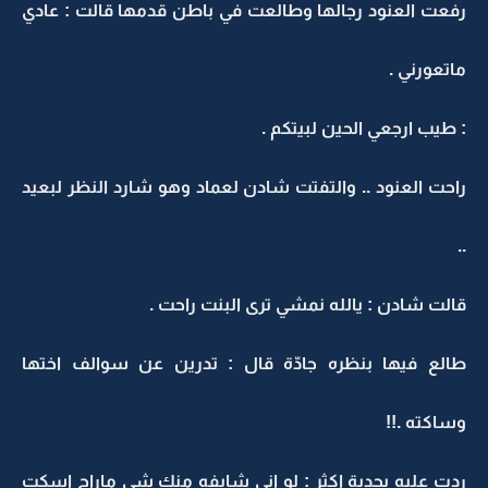
رفعت العنود رجالها وطالعت في باطن قدمها قالت : عادي
ماتعورني .
: طيب ارجعي الحين لبيتكم .
راحت العنود .. والتفتت شادن لعماد وهو شارد النظر لبعيد
..
قالت شادن : يالله نمشي ترى البنت راحت .
طالع فيها بنظره جادّة قال : تدرين عن سوالف اختها
وساكته .!!
ردت عليه بجدية اكثر : لو اني شايفه منك شي ماراح اسكت