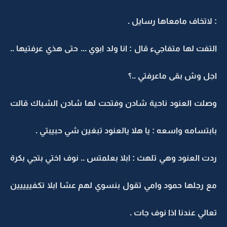
: لاتخاف مامعاها رسايل .
التفت لها متفاجيء قال : انا ولد ابوي ... حتى هذي عرفتيها ..
اجل وش بقى ماعرفتي ..؟
وصلت العنود ناحية شادن وفتحت لها شادن الشباك قالت
بابتسامه واسعه : يا هلا يالعنود تبغين شي حبيبتي .
ردت العنود وهي تلهث : ابلا بعلمتس .. نوف اختي بتجي بكرة
مع رجلها حمود وامي تقول بنسوي لهم عشا ابلا تكفييييين
تعالي عندنا اذا نوف جات .