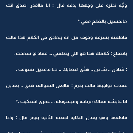
وجَّه نظره على وجهها بدقه قال : انا مااقدر اصدق انك
ماتحسين بالظلم معي ؟
قاطعته بسرعه وخوف من انه يتمادى في الكلام هذا قالت
باندفاع : كلامك هذا هو اللي يظلمني ... عماد لو سمحت .
: شادن .. شادن .. هدَّي اعصابك .. حنا قاعدين نسولف .
عقدت حواجبها قالت بحزم : ماابغى السوالف هذي .. بعدين
انا عايشه معاك مرتاحه ومبسوطه ... عمري اشتكيت .؟
قاطعها وهو يعدل التكاية لجهته الثانية بتوتر قال : واذا