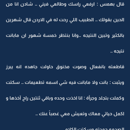
قال بهمس : ارفعي راسك وطالعي فيني .. شادن انا من
الحين بقولك .. الطبيب اللي رحت له في الاردن قال شهرين
بالكثير وتبين النتيجه ..وانا بنتظر خمسة شهور ان مابانت
نتيجه ..
قاطعته بانفعال وصوت مخنوق حاولت جاهده انه يبرز
ويثبت : بانت ولا مابانت فيه شي اسمه تطعيمات .. سكتت
وكملت بتجلد وجرأة : انا اخذت وحده وباقي ثنتين راح آخذها و
اكمل حياتي معاك وتعيش معي غصباً عنك ..
الصدمه جمدته وسكتت الكلام ..