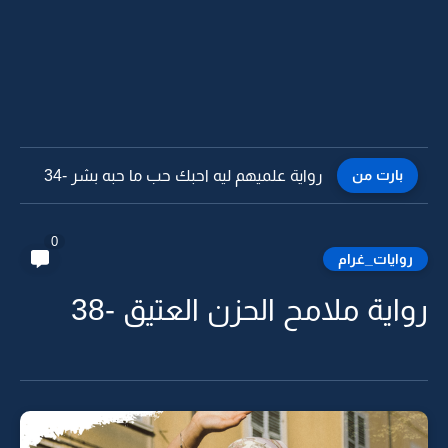
بارت من
رواية علميهم ليه احبك حب ما حبه بشر -33
0
روايات_غرام
رواية ملامح الحزن العتيق -38