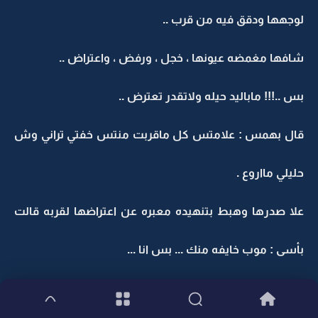
لوجهها ودقق فيه من قرب ..
شافها مغمضه عيونها ، خجل ، ورفض ، واعتراض ..
بس ..!!! ماباليد حيله ولاتقدر تعترض ..
قال بهمس : علامتس كل ماقربت منتس خفتي تراني وش
حليلي مااروع .
علا صدرها وهبط بتنهيده معبره عن اعتراضها لقربه قالت
بأسى : موب خايفه منك ... بس انا ...
: انتي وشو ..؟