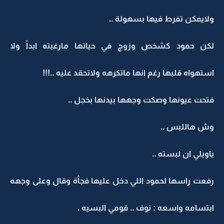
ولايمكن تفرط فيها بسهولة ..
لكن حمود كشخص وزوج في حياتها مارغبته ابداً ولا
استهواه قلبها رغم انها ماتكرهه ولاتحقد عليه ..!!!
فتحت عيونها وصكت وجهها بيدنها بخجل ..
وش هاللبس ..
ياويلي ان لبسته ..
رفعت راسها لحمود اللي دخل عليها فجأة وقال وعلى وجهه
ابتسامه واسعه : نوف .. قومي البسيه .