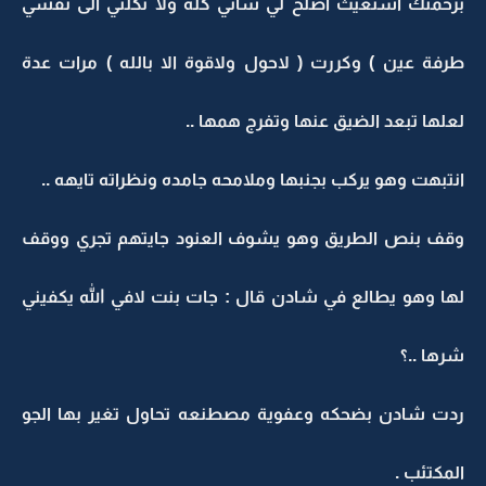
برحمتك استغيث اصلح لي شأني كله ولا تكلني الى نفسي
طرفة عين ) وكررت ( لاحول ولاقوة الا بالله ) مرات عدة
لعلها تبعد الضيق عنها وتفرج همها ..
انتبهت وهو يركب بجنبها وملامحه جامده ونظراته تايهه ..
وقف بنص الطريق وهو يشوف العنود جايتهم تجري ووقف
لها وهو يطالع في شادن قال : جات بنت لافي الله يكفيني
شرها ..؟
ردت شادن بضحكه وعفوية مصطنعه تحاول تغير بها الجو
المكتئب .