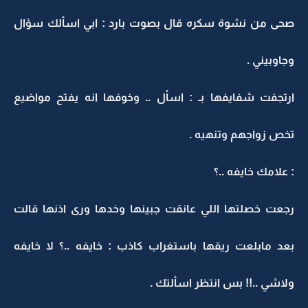
صحى من نشوة سكره قال بصوت بارد : ابي اسألك سؤال
وجاوبيني .
ارتجفت شفايفها بـ : اسأل .. وخوفها انه يفتح مواضيع
تخص زواجهم وتنهيه .
: علامك خايفه ..؟
رجعت خصلتها اللي عانقت جبينها وخدها ورى اذنها قالت
بعد مابلعت ريقها باستغراب كاذب : خايفه ..؟ لا خايفه
ولاشي ..!! بس انتظر اسألتك .