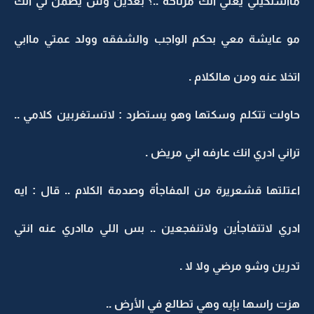
مااشتكيتي يعني انك مرتاحه ..؟ بعدين وش يضمن لي انك
مو عايشة معي بحكم الواجب والشفقه وولد عمتي ماابي
اتخلا عنه ومن هالكلام .
حاولت تتكلم وسكتها وهو يستطرد : لاتستغربين كلامي ..
تراني ادري انك عارفه اني مريض .
اعتلتها قشعريرة من المفاجأة وصدمة الكلام .. قال : ايه
ادري لاتتفاجأين ولاتنفجعين .. بس اللي ماادري عنه انتي
تدرين وشو مرضي ولا لا .
هزت راسها بإيه وهي تطالع في الأرض ..