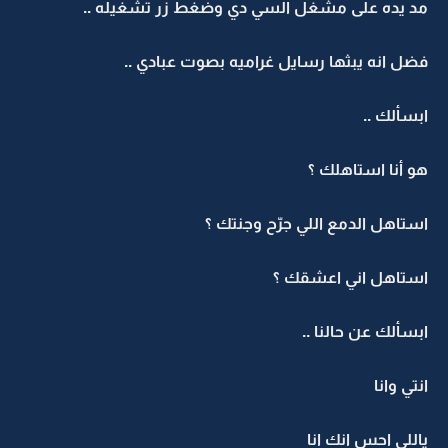
مد يده على مشغل السي دي وضغط زر تشغيله ..
فضل انه يبثها رسايل غراميه بصوت عبادي ..
ابسألك ..
هو أنا استاهلك ؟
استاهل الدمع اللي جرّح وجنتك ؟
استاهل اني اعشقك ؟
ابسألك عن حالنا ..
انتي وانا
ياللي احس انك انا