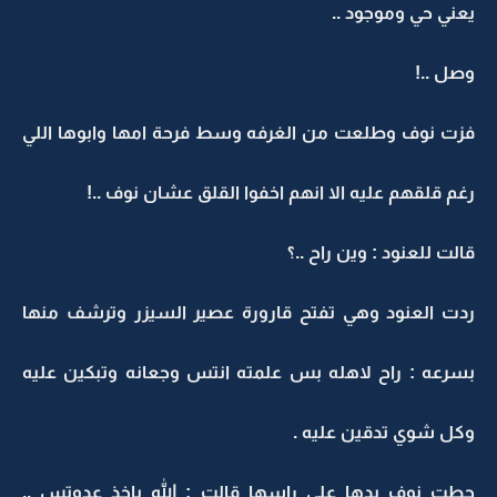
يعني حي وموجود ..
وصل ..!
فزت نوف وطلعت من الغرفه وسط فرحة امها وابوها اللي
رغم قلقهم عليه الا انهم اخفوا القلق عشان نوف ..!
قالت للعنود : وين راح ..؟
ردت العنود وهي تفتح قارورة عصير السيزر وترشف منها
بسرعه : راح لاهله بس علمته انتس وجعانه وتبكين عليه
وكل شوي تدقين عليه .
حطت نوف يدها على راسها قالت : الله ياخذ عدوتس ..