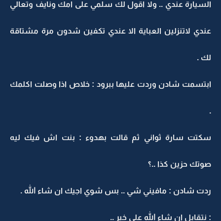
السيارة عندي .. ولا اقول لك سلمي على امك ونايف وتعالي
عندي لاتنزلين العباية الا عندي تكفين شدون مرة مشتاقة
لك .
ابتسمت شادن وردت عليها ببرود : خلاص اذا وصلت اكلمك
.
سكتت سارة ثواني ثم قالت بهدوء : بنت اش فيك ليه
صوتك حزين كذا ..؟
ردت شادن : مافيني شي .. بس شوي اجيك ان شاء الله .
: نتقابل ان شاء الله على خير ..