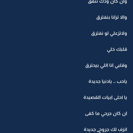
وان كان ودك نتفق
والا ترانا بنفترق
ولاتزعلي لو نفترق
قلبك خلي
وقلبي انا اللي بيحترق
ياحب .. يادنيا جديدة
يا احلى ابيات القصيدة
ان كان جرحي ما كفى
انزف لك جروح ٍ جديدة