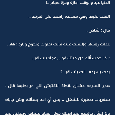
الدنيا عيد والوقت اجازة وحزة صباح ..!
التفت عليها وهي مسنده راسها على المرتبه ..
قال : شادن .
عدلت راسها والتفتت عليه قالت بصوت مبحوح وبارد : هلا .
: اذا احد سألك عن جيتك قولي عماد بيسافر .
ردت بسرعه : انت بتسافر ..؟
هدى السرعه عشان نقطة التفتيش اللي مر بجنبها قال :
سفريات صغيرة للشغل .. بس أي احد يسألك وش جابك
ولا ليش جالسه عند اهلك قولي عماد بيسافر وبيخلني عند