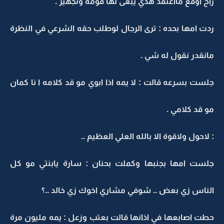
راح اوقع مااعتقد هذي يبغى لها قومة وتجهيز .
ردت امها بحده : ترى الرجال لوطلب حقه الشرعي في النظرة
مانقدر نقول له شي .
جلست بسرعه قالت : لا يمه اذا ابوي مو قد كلامه ا نا كمان
مو قد كلامي .
: لاحول ولاقوة الا بالله العلي العظيم ..
جلست امها بجنبها وكملت بحنان : سارة يابنتي مو كل
الناس زي بعض .. شوفي مشاري اخوك زي خالد ..؟
حطت اصابعها في اذانها قالت بعتب وزعل : يمه مليون مرة