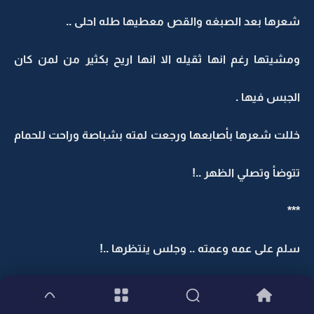
شعرها بعد الصبغه والقص معطيها طله احلى ..
ومشيتها رغم انها ثقيله الا انها اريح بكثير من لمن كان
الجبس فيها .
خللت شعرها بأصابعها ورجعت لمته بشباصة وراحت للحمام
تتوضأ وتصلي الظهر ..!
***
سلم على عمه وعمته .. وجلس ينتظرها ..!
جات العنود وقارورة العصير في يدها والشكولاته ملطخة