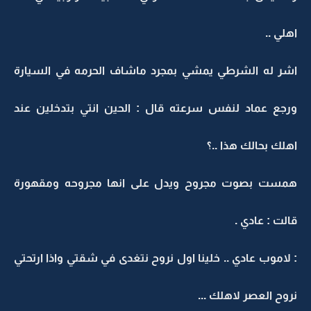
اهلي ..
اشر له الشرطي يمشي بمجرد ماشاف الحرمه في السيارة
ورجع عماد لنفس سرعته قال : الحين انتي بتدخلين عند
اهلك بحالك هذا ..؟
همست بصوت مجروح ويدل على انها مجروحه ومقهورة
قالت : عادي .
: لاموب عادي .. خلينا اول نروح نتغدى في شقتي واذا ارتحتي
نروح العصر لاهلك ...