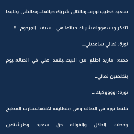
سعيد خطيب نوره...وبالتالي شريك حياتها...وهالشي يخليها
تتذكر وبسهووله شريك حياتها هي....سيف...المرحوم...!!...
نورة: تعالي ساعديني...
حصه: ماريد اطلع من البيت..بقعد هني في الصاله..يوم
بتخلصين تعالي..
نورة: اووووكيك...
خلتها نوره في الصاله وهي متظايقه لاختها..سارت المطبخ
وحطت الدلال والفواله حق سعيد وطرشتهن