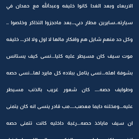
الاربعاء وبعد الغدا كانوا خليفه وعبدالله مع حمدان في
سيارته..سايرين مطار دبي...بعد ماحجزوا التذاكر وخلصوا ..
وكل حد منهم شايل هم وافكار مالها لا اول ولا اخر... خليفه
موت سيف كان مسيطر عليه كليا...نسى كيف يستانس
بشوفة اهله...نسى يتامل ببلاده كل مايرد لها...نسى حصه
وطوايف حصه.... كان شعور غريب بالذنب مسيطر
عليه...ومخلنه دايما معصب....مب قادر ينسى انه كان يتمنى
ان سيف ماياخذ حصه...رغبة داخليه كانت تتمنى حصه