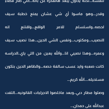
لنفسه...لكنه يحاول يبعد هالفكره عن باله...اللي صار قضاء
وقدر...وهو ماسوا أي شي عشان يمنع خطبة سيف
لحصه..واستسلم للامر الواقع...واقتنع انه
النصيب...ومكتوب...ونفس الشي الحين...هذا نصيب سيف
وعمره...وهذا نصيبي انا...والله يعين من اللي ياي..الدراسه
كانت صعبه وايد عسب سالفة حصه...والظاهر الحين بتكون
مستحيله....الله كريم...
وصلوا مطار دبي..وبعد ماخلصوا الاجراءات القانونيه...التفت
عبدالله على حمدان...