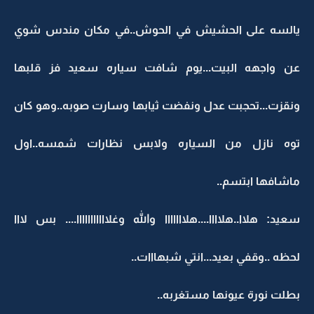
يالسه على الحشيش في الحوش..في مكان مندس شوي
عن واجهه البيت...يوم شافت سياره سعيد فز قلبها
ونقزت...تحجبت عدل ونفضت ثيابها وسارت صوبه..وهو كان
توه نازل من السياره ولابس نظارات شمسه..اول
ماشافها ابتسم..
سعيد: هلاا..هلاااا....هلااااااا والله وغلااااااااااا.... بس لااا
لحظه ..وقفي بعيد...انتي شبهااات..
بطلت نورة عيونها مستغربه..