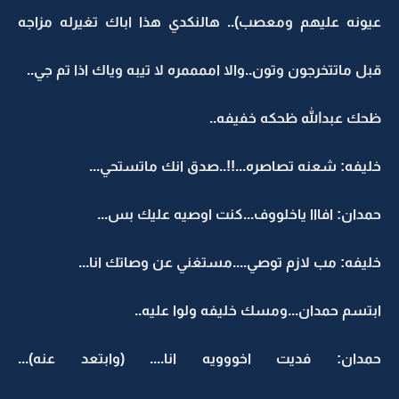
عيونه عليهم ومعصب).. هالنكدي هذا اباك تغيرله مزاجه
قبل ماتتخرجون وتون..والا اممممره لا تيبه وياك اذا تم جي..
ظحك عبدالله ظحكه خفيفه..
خليفه: شعنه تصاصره...!!..صدق انك ماتستحي...
حمدان: افااا ياخلووف...كنت اوصيه عليك بس...
خليفه: مب لازم توصي....مستغني عن وصاتك انا...
ابتسم حمدان...ومسك خليفه ولوا عليه..
حمدان: فديت اخووويه انا.... (وابتعد عنه)...