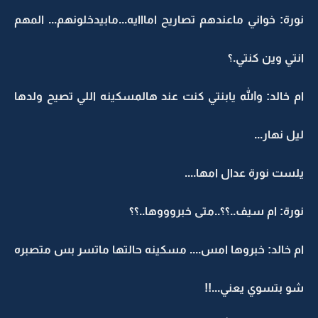
نورة: خواني ماعندهم تصاريح امااايه...مابيدخلونهم... المهم
انتي وين كنتي.؟
ام خالد: والله يابنتي كنت عند هالمسكينه اللي تصيح ولدها
ليل نهار...
يلست نورة عدال امها....
نورة: ام سيف..؟؟..متى خبروووها..؟؟
ام خالد: خبروها امس.... مسكينه حالتها ماتسر بس متصبره
شو بتسوي يعني...!!