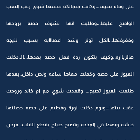
على وفاة سيف...وكانت متمالكه نفسها شوي رغب التعب
الواضح عليها...وطلبت انها تشوف حصه بروحها
وفغرفتها...الكل توتر وشد اعصااابه بسبب نتيجه
هالزيااره..وكيف بتكون ردة فعل حصه بعدها...!!..دخلت
العيوز على حصه وكملت معاها ساعه ونص داخل..بعدها
طلعت العيوز تصيح... وقعدت شوي مع ام خالد وروحت
عقب بيتها...ويوم دخلت نورة وفطيم على حصه حصلنها
خاشه ويهها في المخده وتصيح صياح يقطع القلب...فرحن