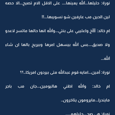
نورة: حليلها...الله يعينها.... على الاقل الام تصيح...الا حصه
لين الحين مب عارفين شو نسويبها...!!
ام خالد: آآآخ واعلييي على بنتي...والله انها حالها ماتسر لاعدو
ولا صديق....بس الله بيسهل امرها وبيريح بالها ان شاء
الله...
نورة: آمين...امايه قوم عبدالله متى بيردون امريكا..؟؟
ام خالد: والله اظني هاليومين...جان مب باجر
مايندرا...مايرومون يتاخرون..
نورة: هي صح...حليلهم.....