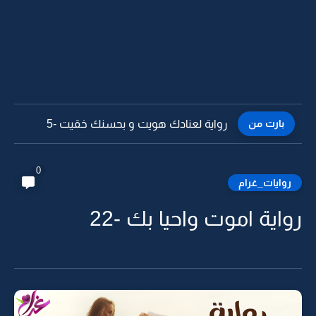
بارت من
رواية لعنادك هويت و بحسنك خقيت -4
0
روايات_غرام
رواية اموت واحيا بك -22