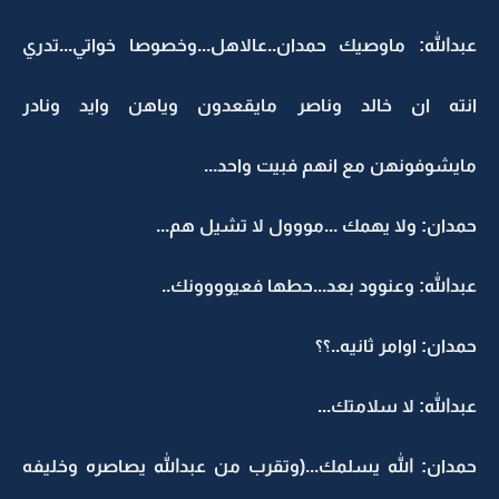
عبدالله: ماوصيك حمدان..عالاهل...وخصوصا خواتي...تدري
انته ان خالد وناصر مايقعدون وياهن وايد ونادر
مايشوفونهن مع انهم فبيت واحد...
حمدان: ولا يهمك ...مووول لا تشيل هم...
عبدالله: وعنوود بعد...حطها فعيوووونك..
حمدان: اوامر ثانيه..؟؟
عبدالله: لا سلامتك...
حمدان: الله يسلمك...(وتقرب من عبدالله يصاصره وخليفه