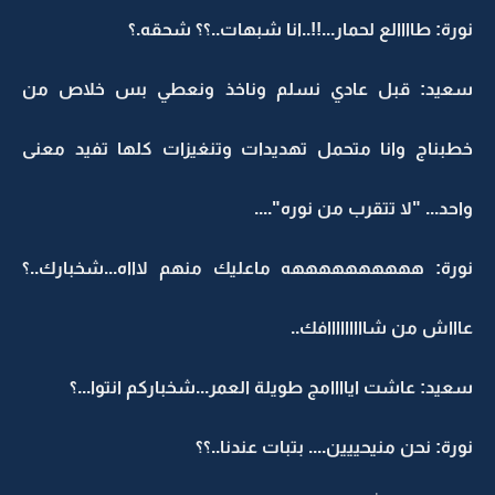
نورة: طاااالع لحمار...!!..انا شبهات..؟؟ شحقه.؟
سعيد: قبل عادي نسلم وناخذ ونعطي بس خلاص من
خطبناج وانا متحمل تهديدات وتنغيزات كلها تفيد معنى
واحد... "لا تتقرب من نوره"....
نورة: ههههههههههه ماعليك منهم لاااه...شخبارك..؟
عاااش من شااااااااافك..
سعيد: عاشت اياااامج طويلة العمر...شخباركم انتوا...؟
نورة: نحن منيحييين.... بتبات عندنا..؟؟