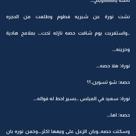
ناشه يااااااااااويلج...
نشت نورة عن شبريه فطوم وطلعت من الحجره
..واستغربت يوم شافت حصه نازله تحت... بملامح هادية
وحزينه...
نورة: هلا حصه...
حصه: شو تسوين.؟؟
نورة: سعيد في الميلس ..بسير احط له فواله...
حصه: اها...
وسكتت حصه..وبان الزعل على ويهها اكثر...وخمن نوره بان