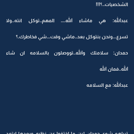
الشخصيات..؟!!!
عبدالله: هي ماشاء الله.... المهم..توكل انته..ولا
تسرع...ونحن بنتوكل بعد..ماشي وقت...شي فخاطرك.؟
حمدان: سلامتك والله..تووصلون بالسلامه ان شاء
الله..فمان الله
عبدالله: مع السلامه
ترياهم شوي حمدان لين ما اختفوا عن نظره..وبعدها ابتعد