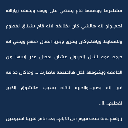
مشاعرها ووضعها قام يستحي على ويهه ويخفف زيارااته
لهم..ولو انه هالشي كان يظايقه لانه قام يشتاق لفطوم
وللمغايظ وياها..وكان يتحرق ويتريا اتصال منهم ويدعي انه
حرمه عمه تشل الدريول عشان يحصل عذر اييبها من
الجامعه ويشوفها..لكن هالصدفه ماصارت ... وماكان جدامه
غير انه يصبر...والحيره تاكله بسبب هالشوق الكبير
لفطيم....!!..
زارتهم عمة حصه فيوم من الايام...بعد مامر تقريبا اسبوعين