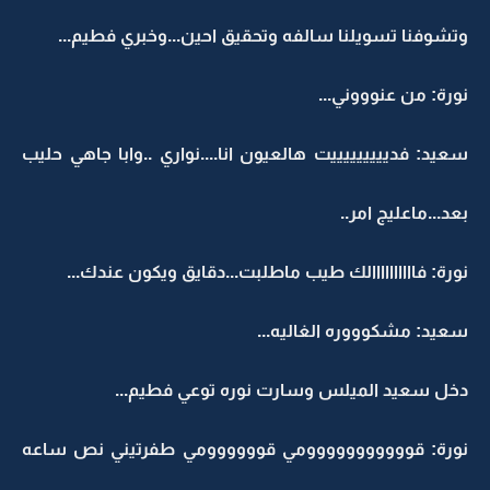
وتشوفنا تسويلنا سالفه وتحقيق احين...وخبري فطيم...
نورة: من عنوووني...
سعيد: فديييييييييت هالعيون انا....نواري ..وابا جاهي حليب
بعد...ماعليج امر..
نورة: فاااااااااالك طيب ماطلبت...دقايق ويكون عندك...
سعيد: مشكوووره الغاليه...
دخل سعيد الميلس وسارت نوره توعي فطيم...
نورة: قووووووووووومي قوووووومي طفرتيني نص ساعه