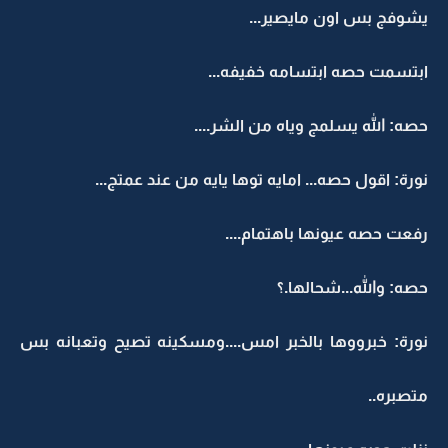
يشوفج بس اون مايصير...
ابتسمت حصه ابتسامه خفيفه...
حصه: الله يسلمج وياه من الشر....
نورة: اقول حصه... امايه توها يايه من عند عمتج...
رفعت حصه عيونها باهتمام....
حصه: والله...شحالها.؟
نورة: خبرووها بالخبر امس....ومسكينه تصيح وتعبانه بس
متصبره..