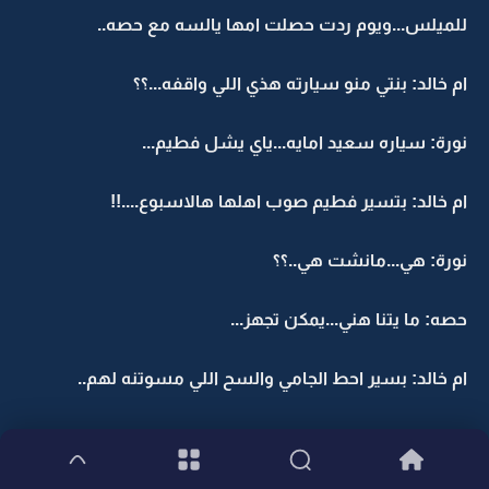
للميلس...ويوم ردت حصلت امها يالسه مع حصه..
ام خالد: بنتي منو سيارته هذي اللي واقفه...؟؟
نورة: سياره سعيد امايه...ياي يشل فطيم...
ام خالد: بتسير فطيم صوب اهلها هالاسبوع....!!
نورة: هي...مانشت هي..؟؟
حصه: ما يتنا هني...يمكن تجهز...
ام خالد: بسير احط الجامي والسح اللي مسوتنه لهم..
نشت ام خالد عنهن ويلست نوره مكانها عدال حصه..وهي