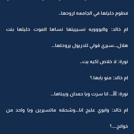
فطوم حليلها في الجامعه اروحها..
ام خالد: واابووويه نسيييتها نساها الموت حليلها بنت
هلال...سيري قولي للدريول يروحلها...
نورة: لا خلاص اكيه يت..
ام خالد: منو يابها.؟
نورة: آآآ... انا سرت ويا حمدان ويبناها...
ام خالد: وابوي عليج انا...وشحقه ماتسيرين ويا واحد من
خوانج....؟