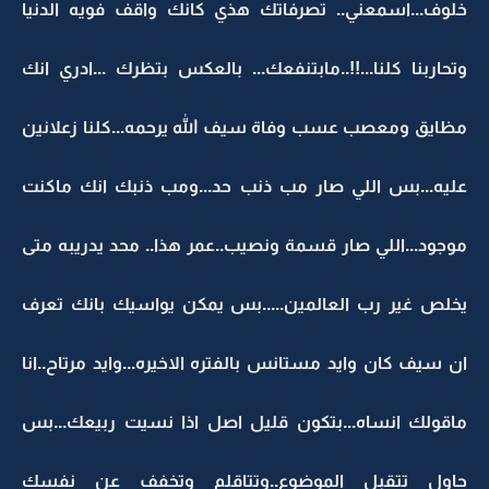
خلوف...اسمعني.. تصرفاتك هذي كانك واقف فويه الدنيا
وتحاربنا كلنا...!!..مابتنفعك... بالعكس بتظرك ...ادري انك
مظايق ومعصب عسب وفاة سيف الله يرحمه...كلنا زعلانين
عليه...بس اللي صار مب ذنب حد...ومب ذنبك انك ماكنت
موجود...اللي صار قسمة ونصيب..عمر هذا.. محد يدريبه متى
يخلص غير رب العالمين.....بس يمكن يواسيك بانك تعرف
ان سيف كان وايد مستانس بالفتره الاخيره...وايد مرتاح..انا
ماقولك انساه...بتكون قليل اصل اذا نسيت ربيعك...بس
حاول تتقبل الموضوع..وتتاقلم وتخفف عن نفسك