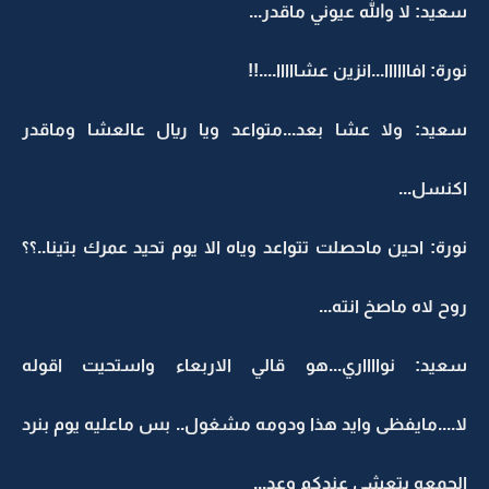
سعيد: لا والله عيوني ماقدر...
نورة: افاااااا...انزين عشااااا....!!
سعيد: ولا عشا بعد...متواعد ويا ريال عالعشا وماقدر
اكنسل...
نورة: احين ماحصلت تتواعد وياه الا يوم تحيد عمرك بتينا..؟؟
روح لاه ماصخ انته...
سعيد: نوااااري...هو قالي الاربعاء واستحيت اقوله
لا....مايفظى وايد هذا ودومه مشغول.. بس ماعليه يوم بنرد
الجمعه بتعشى عندكم وعد...