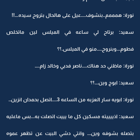
نورة: همممم..بنشوف....عيل على هالحال بتروح سيده...!!
سعيد: برتاح لي ساعه في الميلس لين ماتخلص
فطوم...وبنروح....منو في الميلس.؟؟
نورة: ماظني حد هناك....ناصر فدبي وخالد زام....
سعيد: ابوج وين...؟؟
نورة: ابويه سار العزبه من الساعه 3....اتصل بحمدان انزين..
سعيد: اذييييته مسكين كل ما يييت اتصلت به...بس ماعليه
بتصله بشوفه وين... وانتي دشي البيت عن تظهر عموه