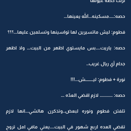
نزلت حصه عيونها
حصه:....مسكينه...الله يعينها...
فطوم: ليش ماتسيرين لها تواسينها وتسلمين عليها...؟؟؟
حصه: ياريت....بس مايستوي اظهر من البيت... ولا اظهر
جدام أي ريال غريب..
نورة + فطوم: ليـــــــــش...!!!
حصه: ........... لازم اقضي العدّه ...
تلفتن فطوم ونوره لبعض..وتذكرن هالشي...انها لازم
تقضي العده اربع شهور في البيت....يعني مافي امل تروح