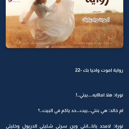
رواية اموت واحيا بك -22
نورة: هلا امااايه....ييتي..!
ام خالد: هي بنتي...ييت...حد ياكم في البيت..؟
نورة: لامحد يانا...انتي وين سرتي شليتي الدريول وخليتي