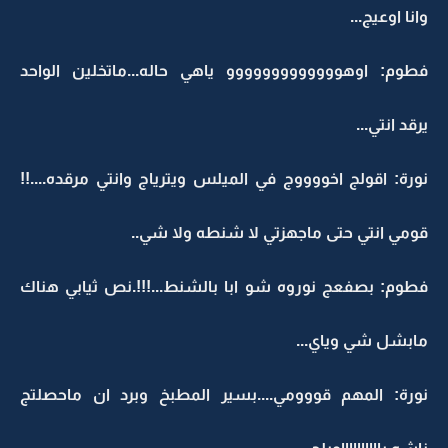
وانا اوعيج...
فطوم: اوهووووووووووووو ياهي حاله...ماتخلين الواحد
يرقد انتي...
نورة: اقولج اخووووج في الميلس ويترياج وانتي مرقده....!!
قومي انتي حتى ماجهزتي لا شنطه ولا شي..
فطوم: بصفعج نوروه شو ابا بالشنط...!!!.نص ثيابي هناك
مابشل شي وياي...
نورة: المهم قووومي....بسير المطبخ وبرد ان ماحصلتج