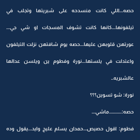
حصه...اللي كانت منسدحه على شبريتها وتجلب في
تيلفونها...كانها كانت تشوف المسجات او شي جي...
عورتهن قلوبهن عليها...حصه يوم شافتهن نزلت التيلفون
واعتدلت في يلستها...نورة وفطوم ين ويلسن عدالها
عالشبريه..
نورة: شو تسوين؟؟؟
حصه:..........ماشي...
فطوم: اقول حصيص...حمدان يسلم عليج وايد...يقول وده